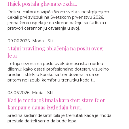
Hajek postala glavna zvezda...
Dok su milioni navijača širom sveta s nestrpljenjem
čekali prvi zvižduk na Svetskom prvenstvu 2026,
jedna žena uspela je da skrene pažnju sa fudbala i
pretvori ceremoniju otvaranja u svoj...
09.06.2026
Moda - Stil
5 tajni pravilnog oblačenja na poslu ovog
leta
Letnja sezona na poslu uvek donosi istu modnu
dilemu: kako ostati profesionalno doteran, vizuelno
uredan i stilski u koraku sa trendovima, a da se
pritom ne izgubi komfor u trenutku kada t...
03.06.2026
Moda - Stil
Kad je moda još imala karakter: stare Dior
kampanje danas izgledaju brut...
Sredina sedamdesetih bila je trenutak kada je moda
prestala da želi samo da bude lepa.