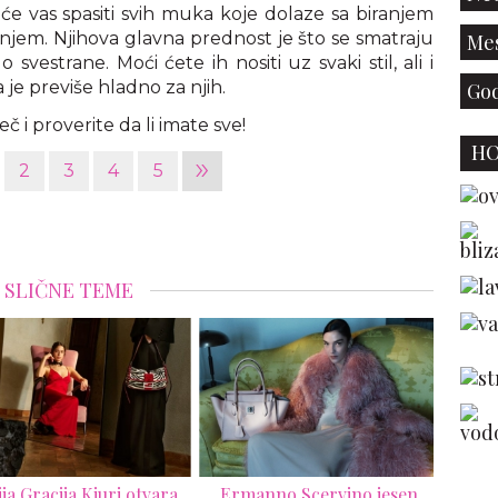
će vas spasiti svih muka koje dolaze sa biranjem
anjem. Njihova glavna prednost je što se smatraju
Mes
o svestrane. Moći ćete ih nositi uz svaki stil, ali i
 je previše hladno za njih.
God
 i proverite da li imate sve!
H
»
2
3
4
5
SLIČNE TEME
manno Scervino jesen
Zimmermann donosi novu
Di