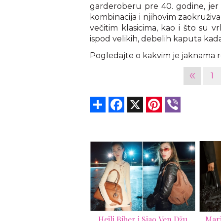
garderoberu pre 40. godine, jer 
kombinacija i njihovim zaokruživ
večitim klasicima, kao i što su vrl
ispod velikih, debelih kaputa kada
Pogledajte o kakvim je jaknama reč
«
1
Share
Facebook
X
Pinterest
Viber
li Biber i Sjao Ven Džu
Marija Gracija Kjuri otvara
Er