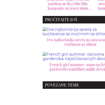
štitna su lica Miu Miu
novo poglavlje za FENDI
202
mpanje za jesen/zimu
kampanjom za jesen/zimu
na
2026
2026.
PROČITAJTE JOŠ
Dva najkorisnija saveta za suočava
vrućinom sa stilom
French girl summer: osnovna le
garderoba najstilizovanijih devo
POVEZANE TEME