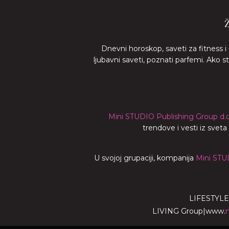
Dnevni horoskop, saveti za fitness i
ljubavni saveti, poznati parfemi. Ako 
Mini STUDIO Publishing Group d.o
trendove i vesti iz svet
U svojoj grupaciji, kompanija
Mini STU
LIFESTYLE
LIVING Group
|
www.