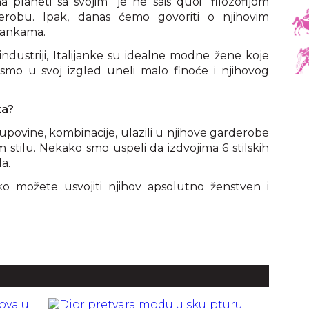
 planeti sa svojim "je ne sais quoi" filozofijom
robu. Ipak, danas ćemo govoriti o njihovim
ijankama.
dustriji, Italijanke su idealne modne žene koje
smo u svoj izgled uneli malo finoće i njihovog
ka?
kupovine, kombinacije, ulazili u njihove garderobe
m stilu. Nekako smo uspeli da izdvojima 6 stilskih
la.
kako možete usvojiti njihov apsolutno ženstven i