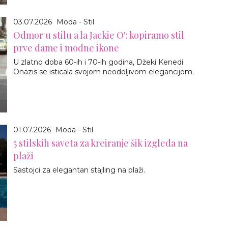
03.07.2026
Moda - Stil
Odmor u stilu a la Jackie O': kopiramo stil
prve dame i modne ikone
U zlatno doba 60-ih i 70-ih godina, Džeki Kenedi
Onazis se isticala svojom neodoljivom elegancijom.
01.07.2026
Moda - Stil
5 stilskih saveta za kreiranje šik izgleda na
plaži
Sastojci za elegantan stajling na plaži.