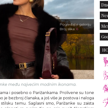
Dne
Ned
Pogledajte galeriju
Mes
Broj slika:
6
God
H
ijanke među najvećim modnim ikonama.
injama i posebno o Parižankama. Prolivene su tone
no je bezbroj članaka, a još više je postova i naloga
u stilsku temu. Saglasni smo, Parižanke su zaista