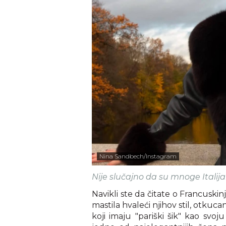
Nina Sandbech/Instagram
Nije slučajno da su mnoge Ital
Navikli ste da čitate o Francusk
mastila hvaleći njihov stil, otkuca
koji imaju "pariški šik" kao svoj