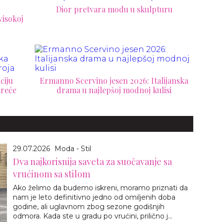
Dior pretvara modu u skulpturu
visokoj
ciju
Ermanno Scervino jesen 2026: Italijanska
sreće
drama u najlepšoj modnoj kulisi
29.07.2026
Moda - Stil
Dva najkorisnija saveta za suočavanje sa
vrućinom sa stilom
Ako želimo da budemo iskreni, moramo priznati da
nam je leto definitivno jedno od omiljenih doba
godine, ali uglavnom zbog sezone godišnjih
odmora. Kada ste u gradu po vrućini, prilično j...