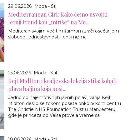
29.06.2026
Moda - Stil
Mediterranean Girl: Kako ćemo usvojiti
letnji trend koji „miriše“ na Me...
Mediteran svojim večitim šarmom zrači osećanjem
slobode, jednostavnosti i optimizma.
25.06.2026
Moda - Stil
Kejt Midlton i kraljevska lekcija stila: kobalt
plava haljina koja nosi...
Jedno od najemotivnijih javnih pojavljivanja Kejt
Midlton desilo se tokom posete onkološkom centru
The Christie NHS Foundation Trust u Mančesteru,
gde je princeza od Velsa provela vreme sa...
18.06.2026
Moda - Stil