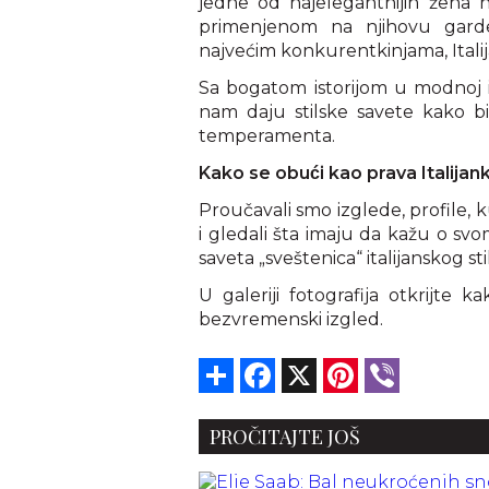
jedne od najelegantnijih žena na
primenjenom na njihovu garde
najvećim konkurentkinjama, Ital
Sa bogatom istorijom u modnoj in
nam daju stilske savete kako bi
temperamenta.
Kako se obući kao prava Italijan
Proučavali smo izglede, profile, 
i gledali šta imaju da kažu o svo
saveta „sveštenica“ italijanskog sti
U galeriji fotografija otkrijte 
bezvremenski izgled.
Share
Facebook
X
Pinterest
Viber
PROČITAJTE JOŠ