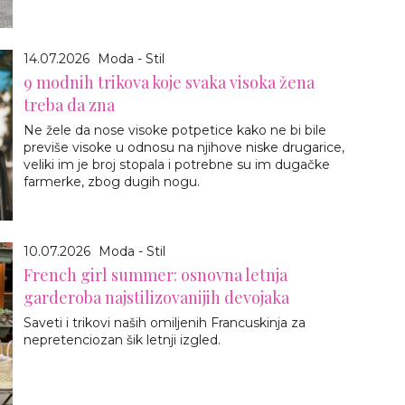
14.07.2026
Moda - Stil
9 modnih trikova koje svaka visoka žena
treba da zna
Ne žele da nose visoke potpetice kako ne bi bile
previše visoke u odnosu na njihove niske drugarice,
veliki im je broj stopala i potrebne su im dugačke
farmerke, zbog dugih nogu.
10.07.2026
Moda - Stil
French girl summer: osnovna letnja
garderoba najstilizovanijih devojaka
Saveti i trikovi naših omiljenih Francuskinja za
nepretenciozan šik letnji izgled.