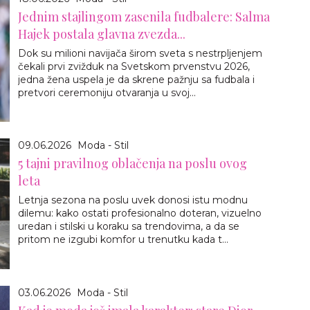
Jednim stajlingom zasenila fudbalere: Salma
Hajek postala glavna zvezda...
Dok su milioni navijača širom sveta s nestrpljenjem
čekali prvi zvižduk na Svetskom prvenstvu 2026,
jedna žena uspela je da skrene pažnju sa fudbala i
pretvori ceremoniju otvaranja u svoj...
09.06.2026
Moda - Stil
5 tajni pravilnog oblačenja na poslu ovog
leta
Letnja sezona na poslu uvek donosi istu modnu
dilemu: kako ostati profesionalno doteran, vizuelno
uredan i stilski u koraku sa trendovima, a da se
pritom ne izgubi komfor u trenutku kada t...
03.06.2026
Moda - Stil