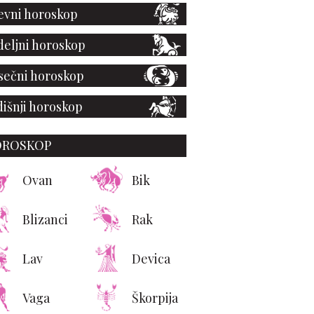
vni horoskop
eljni horoskop
ečni horoskop
išnji horoskop
OROSKOP
Ovan
Bik
Blizanci
Rak
Lav
Devica
Vaga
Škorpija