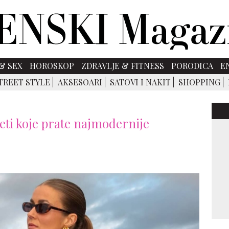
& SEX
HOROSKOP
ZDRAVLJE & FITNESS
PORODICA
E
TREET STYLE
AKSESOARI
SATOVI I NAKIT
SHOPPING
aveti koje prate najmodernije