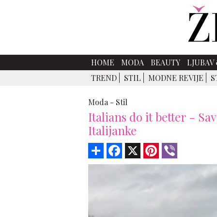
HOME
MODA
BEAUTY
LJUBAV 
TREND
STIL
MODNE REVIJE
S
Moda -
Stil
Italians do it better - S
Italijanke
Share
Facebook
X
Pinterest
Viber