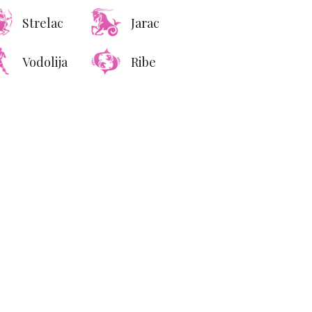
Strelac
Jarac
Vodolija
Ribe