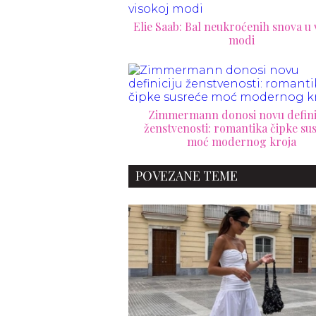
Elie Saab: Bal neukroćenih snova u 
modi
Zimmermann donosi novu defini
ženstvenosti: romantika čipke su
moć modernog kroja
POVEZANE TEME