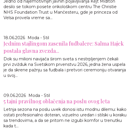
Jedno od najemotivnijih javnih pojavljivanja Kejt Midlton
desilo se tokom posete onkološkom centru The Christie
NHS Foundation Trust u Mančesteru, gde je princeza od
Velsa provela vreme sa...
18.06.2026
Moda - Stil
Jednim stajlingom zasenila fudbalere: Salma Hajek
postala glavna zvezda...
Dok su milioni navijača širom sveta s nestrpljenjem čekali
prvi zvižduk na Svetskom prvenstvu 2026, jedna žena uspela
je da skrene pažnju sa fudbala i pretvori ceremoniju otvaranja
u svoj...
09.06.2026
Moda - Stil
5 tajni pravilnog oblačenja na poslu ovog leta
Letnja sezona na poslu uvek donosi istu modnu dilemu: kako
ostati profesionalno doteran, vizuelno uredan i stilski u koraku
sa trendovima, a da se pritom ne izgubi komfor u trenutku
kada t...