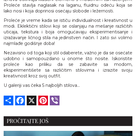
Proleće stavlja naglasak na laganu, fluidnu odeću koja se
lako nosi i koja doprinosi osećaju slobode i ležernosti.
Proleće je vreme kada se ističu individualnost i kreativnost u
modi. Eklektični stilovi koji se oslanjaju na mešanje različitih
uticaja, tekstura i boja omogućavaju eksperimentisanje i
izražavanje ličnog stila na jedinstven način. I zato svi volimo
najmlađe godišnje doba!
Nezavisno od toga koji stil odaberete, važno je da se osećate
udobno i samopouzdano u onome što nosite. Iskoristite
proleće kao priliku da se zabavite sa modom,
eksperimentišete sa različitim stilovima i izrazite svoju
kreativnost kroz svoj outfit.
U galeriji vas čeka 5 najboljih stilova...
Share
Facebook
X
Pinterest
Viber
PROČITAJTE JOŠ