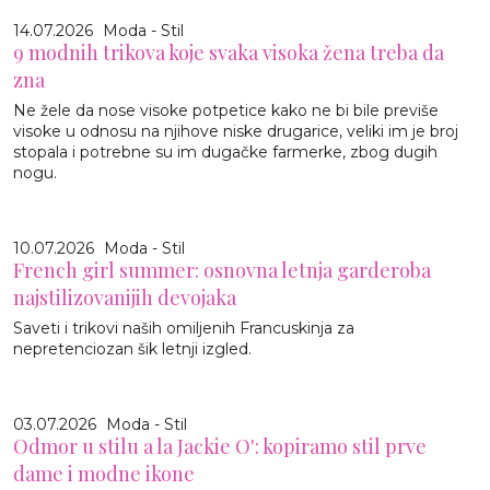
14.07.2026
Moda - Stil
9 modnih trikova koje svaka visoka žena treba da
zna
Ne žele da nose visoke potpetice kako ne bi bile previše
visoke u odnosu na njihove niske drugarice, veliki im je broj
stopala i potrebne su im dugačke farmerke, zbog dugih
nogu.
10.07.2026
Moda - Stil
French girl summer: osnovna letnja garderoba
najstilizovanijih devojaka
Saveti i trikovi naših omiljenih Francuskinja za
nepretenciozan šik letnji izgled.
03.07.2026
Moda - Stil
Odmor u stilu a la Jackie O': kopiramo stil prve
dame i modne ikone