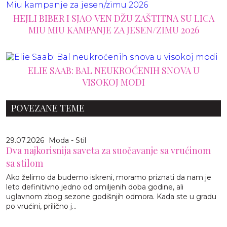
HEJLI BIBER I SJAO VEN DŽU ZAŠTITNA SU LICA
MIU MIU KAMPANJE ZA JESEN/ZIMU 2026
ELIE SAAB: BAL NEUKROĆENIH SNOVA U
VISOKOJ MODI
POVEZANE TEME
29.07.2026
Moda - Stil
Dva najkorisnija saveta za suočavanje sa vrućinom
sa stilom
Ako želimo da budemo iskreni, moramo priznati da nam je
leto definitivno jedno od omiljenih doba godine, ali
uglavnom zbog sezone godišnjih odmora. Kada ste u gradu
po vrućini, prilično j...