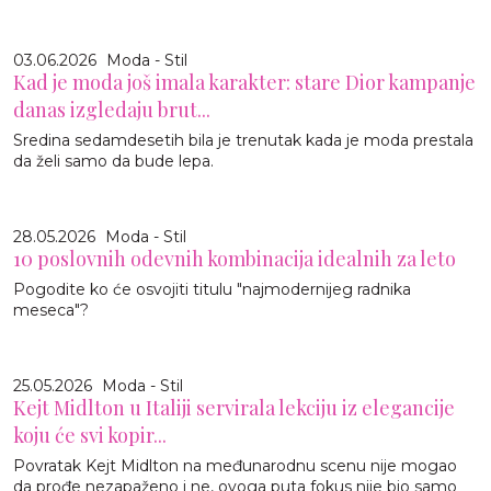
03.06.2026
Moda - Stil
Kad je moda još imala karakter: stare Dior kampanje
danas izgledaju brut...
Sredina sedamdesetih bila je trenutak kada je moda prestala
da želi samo da bude lepa.
28.05.2026
Moda - Stil
10 poslovnih odevnih kombinacija idealnih za leto
Pogodite ko će osvojiti titulu "najmodernijeg radnika
meseca"?
25.05.2026
Moda - Stil
Kejt Midlton u Italiji servirala lekciju iz elegancije
koju će svi kopir...
Povratak Kejt Midlton na međunarodnu scenu nije mogao
da prođe nezapaženo i ne, ovoga puta fokus nije bio samo