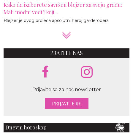
Kako da izaberete savršen blejzer za svoju građu:
Mali modni vodič koji...
Blejzer je ovog proleća apsolutni heroj garderobera.
PRATITE NAS
Prijavite se za naš newsletter
PRIJAVITE SE
Dnevni horoskop