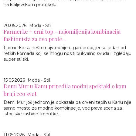
na kraljevskom protokolu.
20.05.2026
Moda - Stil
Farmerke + crni top - najomiljenija kombinacija
fashionista za ovo prole...
Farmerke su nešto najvrednije u garderobi, jer su jedan od
retkih komada koji se mogu nositi bukvalno svuda i izgledaju
super stilski.
15.05.2026
Moda - Stil
Demi Mur u Kanu priredila modni spektakl o kom
bruji ceo svet
Demi Mur još jednom je dokazala da crveni tepih u Kanu nije
samo mesto za modne kombinacije, već prava scena za
istorijske fashion trenutke.
11.05.2026
Moda - Stil