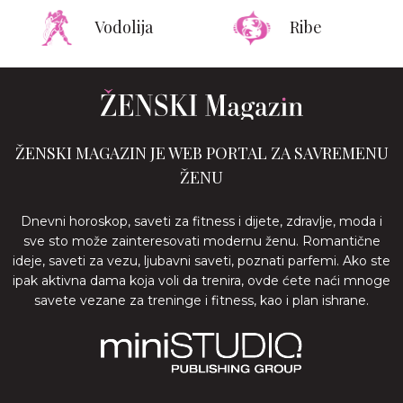
Vodolija
Ribe
ŽENSKI MAGAZIN JE WEB PORTAL ZA SAVREMENU
ŽENU
Dnevni horoskop, saveti za fitness i dijete, zdravlje, moda i
sve sto može zainteresovati modernu ženu. Romantične
ideje, saveti za vezu, ljubavni saveti, poznati parfemi. Ako ste
ipak aktivna dama koja voli da trenira, ovde ćete naći mnoge
savete vezane za treninge i fitness, kao i plan ishrane.