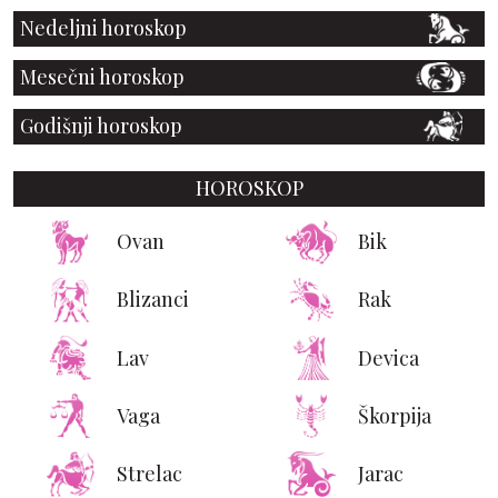
Nedeljni horoskop
Mesečni horoskop
Godišnji horoskop
HOROSKOP
Ovan
Bik
Blizanci
Rak
Lav
Devica
Vaga
Škorpija
Strelac
Jarac