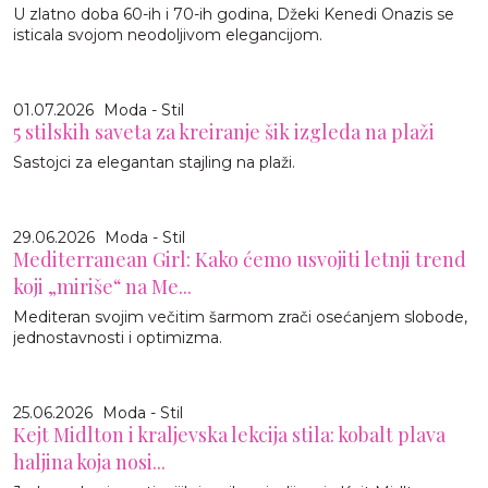
U zlatno doba 60-ih i 70-ih godina, Džeki Kenedi Onazis se
isticala svojom neodoljivom elegancijom.
01.07.2026
Moda - Stil
5 stilskih saveta za kreiranje šik izgleda na plaži
Sastojci za elegantan stajling na plaži.
29.06.2026
Moda - Stil
Mediterranean Girl: Kako ćemo usvojiti letnji trend
koji „miriše“ na Me...
Mediteran svojim večitim šarmom zrači osećanjem slobode,
jednostavnosti i optimizma.
25.06.2026
Moda - Stil
Kejt Midlton i kraljevska lekcija stila: kobalt plava
haljina koja nosi...