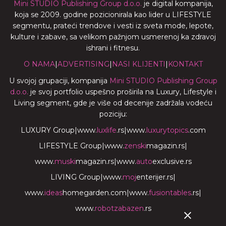
Mini STUDIO Publishing Group d.o.o.
je digital kompanija,
koja se 2009. godine pozicionirala kao lider u LIFESTYLE
segmentu, prateći trendove i vesti iz sveta mode, lepote,
kulture i zabave, sa velikom pažnjom usmerenoj ka zdravoj
ishrani i fitnesu.
O NAMA
|
ADVERTISING
|
NASI KLIJENTI
|
KONTAKT
U svojoj grupaciji, kompanija
Mini STUDIO Publishing Group
d.o.o.
je svoj portfolio uspešno proširila na Luxury, Lifestyle i
Living segment, gde je više od decenije zadržala vodeću
poziciju:
LUXURY Group
|
www.
luxlife
.rs
|
www.
luxurytopics
.com
LIFESTYLE Group
|
www.
zenski
magazin.rs
|
www.
muski
magazin.rs
|
www.
auto
exclusive.rs
LIVING Group
|
www.
moj
enterijer.rs
|
www.
ideas
homegarden.com
|
www.
fusiontables
.rs
|
www.
robotzabazen
.rs