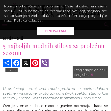
Koristimo kolačiće da poboljšamo Vaše iskustvo na našem
sajtu. Ukoliko nastavite da pretražujete ovaj sajt, saglasni ste
sa korišćenjem web kolačića. Za više informacija pogledajte
našu
Politiku kolačića
.
PRIHVATAM
Moda -
Stil
5 najboljih modnih stilova za prolećnu
sezonu
Share
Facebook
X
Pinterest
Viber
Pogledajte galeriju
freepik
Broj slika:
5
U prolećnoj sezoni, svet mode prožima se novim dahom
svežine i inspiracije, pružajući nam širok spektar stilova koji
reflektuju raznolikost i kreativnost dizajnera širom sveta.
Ovo je vreme kada se modne granice pomeraju i kada se
iznova otkrivaju klasični elementi s modernim tumačenjem.