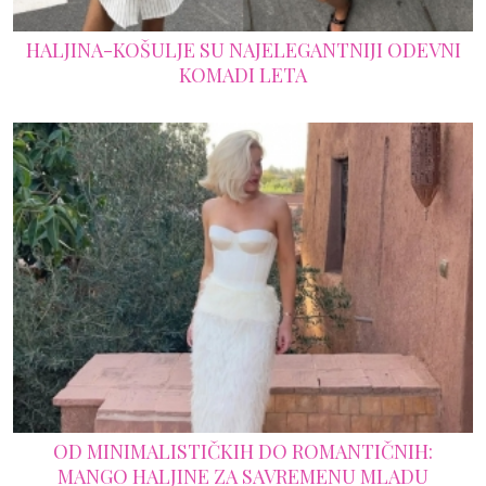
HALJINA-KOŠULJE SU NAJELEGANTNIJI ODEVNI
KOMADI LETA
OD MINIMALISTIČKIH DO ROMANTIČNIH:
MANGO HALJINE ZA SAVREMENU MLADU