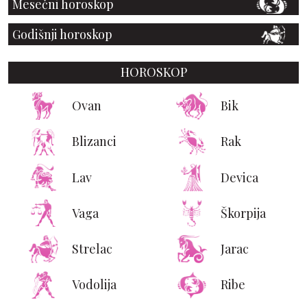
Mesečni horoskop
Godišnji horoskop
HOROSKOP
Ovan
Bik
Blizanci
Rak
Lav
Devica
Vaga
Škorpija
Strelac
Jarac
Vodolija
Ribe