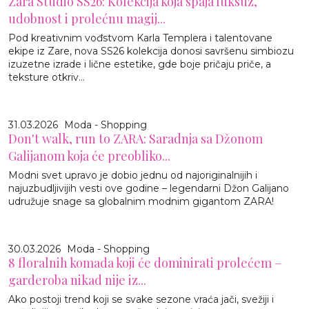
Zara Studio SS26: Kolekcija koja spaja luksuz,
udobnost i prolećnu magij...
Pod kreativnim vođstvom Karla Templera i talentovane
ekipe iz Zare, nova SS26 kolekcija donosi savršenu simbiozu
izuzetne izrade i lične estetike, gde boje pričaju priče, a
teksture otkriv...
31.03.2026
Moda - Shopping
Don't walk, run to ZARA: Saradnja sa Džonom
Galijanom koja će preobliko...
Modni svet upravo je dobio jednu od najoriginalnijih i
najuzbudljivijih vesti ove godine – legendarni Džon Galijano
udružuje snage sa globalnim modnim gigantom ZARA!
30.03.2026
Moda - Shopping
8 floralnih komada koji će dominirati prolećem –
garderoba nikad nije iz...
Ako postoji trend koji se svake sezone vraća jači, svežiji i