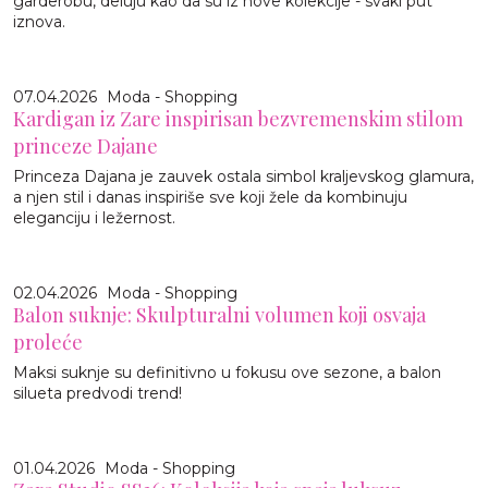
garderobu, deluju kao da su iz nove kolekcije - svaki put
iznova.
07.04.2026
Moda - Shopping
Kardigan iz Zare inspirisan bezvremenskim stilom
princeze Dajane
Princeza Dajana je zauvek ostala simbol kraljevskog glamura,
a njen stil i danas inspiriše sve koji žele da kombinuju
eleganciju i ležernost.
02.04.2026
Moda - Shopping
Balon suknje: Skulpturalni volumen koji osvaja
proleće
Maksi suknje su definitivno u fokusu ove sezone, a balon
silueta predvodi trend!
01.04.2026
Moda - Shopping