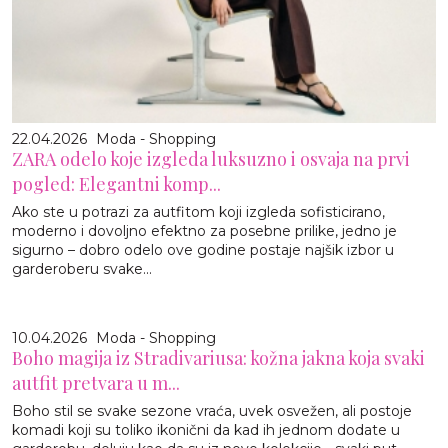
22.04.2026
Moda - Shopping
ZARA odelo koje izgleda luksuzno i osvaja na prvi
pogled: Elegantni komp...
Ako ste u potrazi za autfitom koji izgleda sofisticirano,
moderno i dovoljno efektno za posebne prilike, jedno je
sigurno – dobro odelo ove godine postaje najšik izbor u
garderoberu svake...
10.04.2026
Moda - Shopping
Boho magija iz Stradivariusa: kožna jakna koja svaki
autfit pretvara u m...
Boho stil se svake sezone vraća, uvek osvežen, ali postoje
komadi koji su toliko ikonični da kad ih jednom dodate u