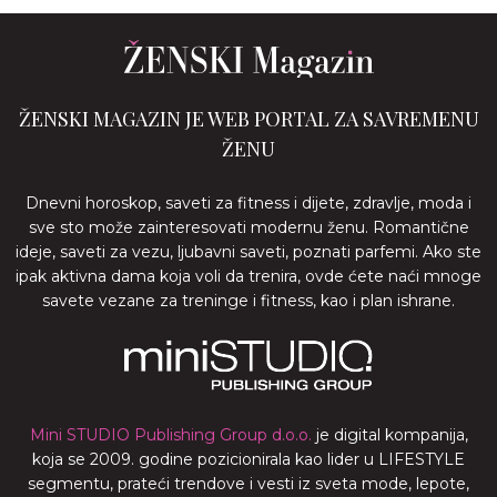
ŽENSKI MAGAZIN JE WEB PORTAL ZA SAVREMENU
ŽENU
Dnevni horoskop, saveti za fitness i dijete, zdravlje, moda i
sve sto može zainteresovati modernu ženu. Romantične
ideje, saveti za vezu, ljubavni saveti, poznati parfemi. Ako ste
ipak aktivna dama koja voli da trenira, ovde ćete naći mnoge
savete vezane za treninge i fitness, kao i plan ishrane.
Mini STUDIO Publishing Group d.o.o.
je digital kompanija,
koja se 2009. godine pozicionirala kao lider u LIFESTYLE
segmentu, prateći trendove i vesti iz sveta mode, lepote,