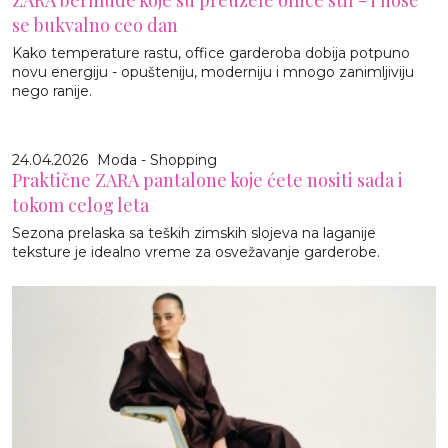
se bukvalno ceo dan
Kako temperature rastu, office garderoba dobija potpuno
novu energiju - opušteniju, moderniju i mnogo zanimljiviju
nego ranije.
24.04.2026
Moda - Shopping
Praktične ZARA pantalone koje ćete nositi sada i
tokom celog leta
Sezona prelaska sa teških zimskih slojeva na laganije
teksture je idealno vreme za osvežavanje garderobe.