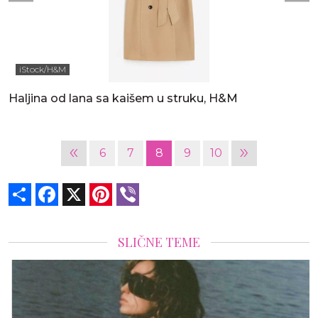
iStock/H&M
Haljina od lana sa kaišem u struku, H&M
«
»
6
7
8
9
10
Share
Facebook
X
Pinterest
Viber
SLIČNE TEME