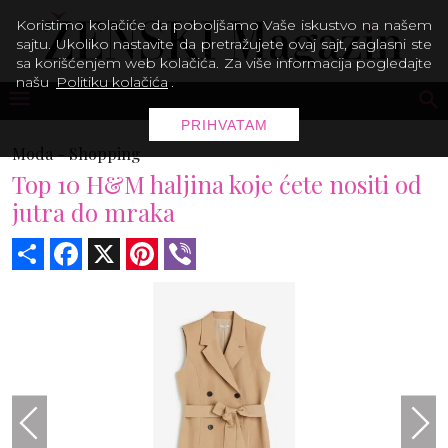
Koristimo kolačiće da poboljšamo Vaše iskustvo na našem
sajtu. Ukoliko nastavite da pretražujete ovaj sajt, saglasni ste
sa korišćenjem web kolačića. Za više informacija pogledajte
našu
Politiku kolačića
.
PRIHVATAM
Moda -
Shopping
Top 10 H&M haljina koje ćete nositi od
jutra do mraka
Share
Facebook
X
Pinterest
Viber