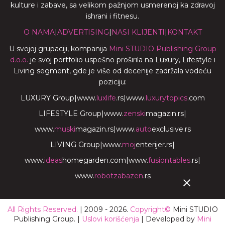
kulture i zabave, sa velikom pažnjom usmerenoj ka zdravoj
ishrani i fitnesu.
O NAMA
|
ADVERTISING
|
NASI KLIJENTI
|
KONTAKT
U svojoj grupaciji, kompanija
Mini STUDIO Publishing Group
d.o.o.
je svoj portfolio uspešno proširila na Luxury, Lifestyle i
Living segment, gde je više od decenije zadržala vodeću
poziciju:
LUXURY Group
|
www.
luxlife
.rs
|
www.
luxurytopics
.com
LIFESTYLE Group
|
www.
zenski
magazin.rs
|
www.
muski
magazin.rs
|
www.
auto
exclusive.rs
LIVING Group
|
www.
moj
enterijer.rs
|
www.
ideas
homegarden.com
|
www.
fusiontables
.rs
|
www.
robotzabazen
.rs
All Rights Reserved.
| 2009 - 2026.
Copyright©
Mini STUDIO
Publishing Group. |
Uslovi korišćenja
| Developed by
Mini