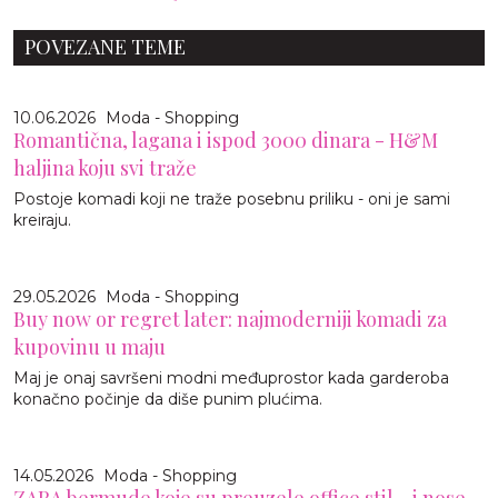
POVEZANE TEME
10.06.2026
Moda - Shopping
Romantična, lagana i ispod 3000 dinara - H&M
haljina koju svi traže
Postoje komadi koji ne traže posebnu priliku - oni je sami
kreiraju.
29.05.2026
Moda - Shopping
Buy now or regret later: najmoderniji komadi za
kupovinu u maju
Maj je onaj savršeni modni međuprostor kada garderoba
konačno počinje da diše punim plućima.
14.05.2026
Moda - Shopping
ZARA bermude koje su preuzele office stil - i nose