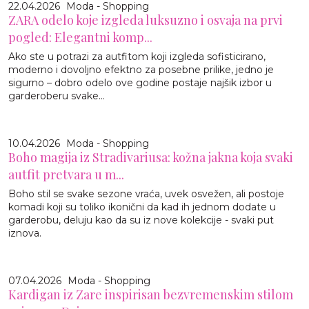
22.04.2026
Moda - Shopping
ZARA odelo koje izgleda luksuzno i osvaja na prvi
pogled: Elegantni komp...
Ako ste u potrazi za autfitom koji izgleda sofisticirano,
moderno i dovoljno efektno za posebne prilike, jedno je
sigurno – dobro odelo ove godine postaje najšik izbor u
garderoberu svake...
10.04.2026
Moda - Shopping
Boho magija iz Stradivariusa: kožna jakna koja svaki
autfit pretvara u m...
Boho stil se svake sezone vraća, uvek osvežen, ali postoje
komadi koji su toliko ikonični da kad ih jednom dodate u
garderobu, deluju kao da su iz nove kolekcije - svaki put
iznova.
07.04.2026
Moda - Shopping
Kardigan iz Zare inspirisan bezvremenskim stilom