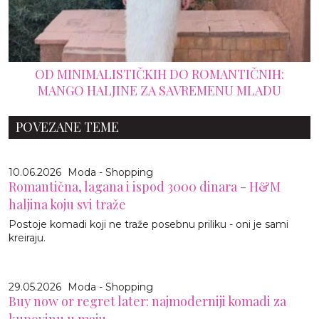
OD MINIMALISTIČKIH DO ROMANTIČNIH:
MANGO HALJINE ZA SAVREMENU MLADU
POVEZANE TEME
10.06.2026
Moda - Shopping
Romantična, lagana i ispod 3000 dinara - H&M
haljina koju svi traže
Postoje komadi koji ne traže posebnu priliku - oni je sami
kreiraju.
29.05.2026
Moda - Shopping
Buy now or regret later: najmoderniji komadi za