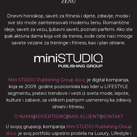
ŽENU
Dnevni horoskop, saveti za fitness i dijete, zdravlje, moda i
sve sto može zainteresovati modernu ženu. Romantične
ideje, saveti za vezu, ljubavni saveti, poznati parfemi. Ako ste
ipak aktivna dama koja voli da trenira, ovde ćete naći mnoge
savete vezane za treninge i fitness, kao i plan ishrane.
Mini STUDIO Publishing Group d.o.o.
je digital kompanija,
koja se 2009. godine pozicionirala kao lider u LIFESTYLE
segmentu, prateći trendove i vesti iz sveta mode, lepote,
kulture i zabave, sa velikom pažnjom usmerenoj ka zdravoj
ishrani i fitnesu.
O NAMA
|
ADVERTISING
|
NASI KLIJENTI
|
KONTAKT
U svojoj grupaciji, kompanija
Mini STUDIO Publishing Group
d.o.o.
je svoj portfolio uspešno proširila na Luxury, Lifestyle i