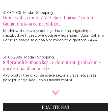
31.03.2026
Moda - Shopping
Don't walk, run to ZARA: Saradnja sa Džonom
Galijanom koja će preobliko...
Modni svet upravo je dobio jednu od najoriginalnijih i
najuzbudljivijih vesti ove godine – legendarni Džon Galijano
udružuje snage sa globalnim modnim gigantom ZARA!
30.03.2026
Moda - Shopping
8 floralnih komada koji će dominirati prolećem –
garderoba nikad nije iz...
Ako postoji trend koji se svake sezone vraća jači, svežiji i
poželjniji nego ikad – to su floralni motivi.
PRATITE NAS