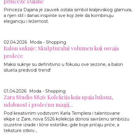
princeze Dajane
Princeza Dajana je zauvek ostala simbol kraljevskog glamura,
a njen stil i danas inspiriše sve koji žele da kombinuju
eleganciju i ležernost.
02.04.2026
Moda - Shopping
Balon suknje: Skulpturalni volumen koji osvaja
proleće
Maksi suknje su definitivno u fokusu ove sezone, a balon
silueta predvodi trend!
01.04.2026
Moda - Shopping
Zara Studio SS26: Kolekcija koja spaja luksuz,
udobnost i prolećnu magij...
Pod kreativnim vođstvom Karla Templera i talentovane
ekipe iz Zare, nova SS26 kolekcija donosi savršenu simbiozu
izuzetne izrade i lične estetike, gde boje pričaju priče, a
teksture otkriv...