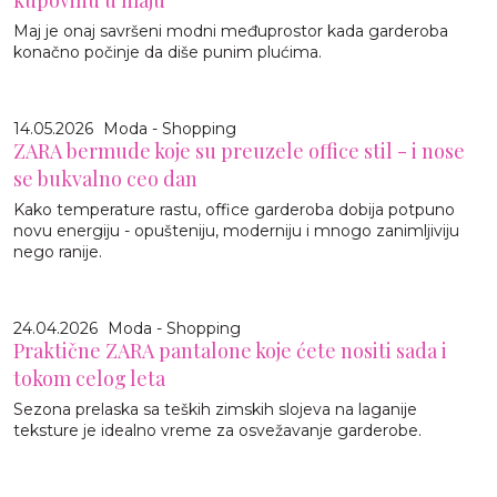
kupovinu u maju
Maj je onaj savršeni modni međuprostor kada garderoba
konačno počinje da diše punim plućima.
14.05.2026
Moda - Shopping
ZARA bermude koje su preuzele office stil - i nose
se bukvalno ceo dan
Kako temperature rastu, office garderoba dobija potpuno
novu energiju - opušteniju, moderniju i mnogo zanimljiviju
nego ranije.
24.04.2026
Moda - Shopping
Praktične ZARA pantalone koje ćete nositi sada i
tokom celog leta
Sezona prelaska sa teških zimskih slojeva na laganije
teksture je idealno vreme za osvežavanje garderobe.