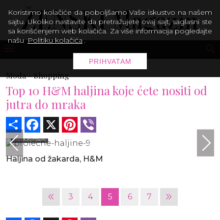
Koristimo kolačiće da poboljšamo Vaše iskustvo na našem
sajtu. Ukoliko nastavite da pretražujete ovaj sajt, saglasni ste
sa korišćenjem web kolačića. Za više informacija pogledajte
našu
Politiku kolačića
.
PRIHVATAM
Moda -
Shopping
Top 10 H&M haljina koje ćete nositi od
jutra do mraka
Share
Facebook
X
Pinterest
Viber
iStock/H&M
Haljina od žakarda, H&M
«
»
3
4
5
6
7