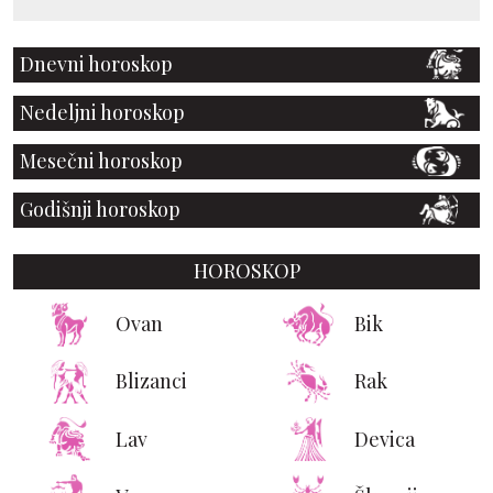
Dnevni horoskop
Nedeljni horoskop
Mesečni horoskop
Godišnji horoskop
HOROSKOP
Ovan
Bik
Blizanci
Rak
Lav
Devica