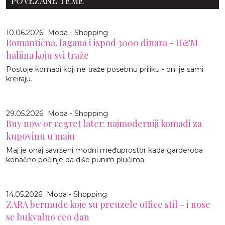
POVEZANE TEME
10.06.2026
Moda - Shopping
Romantična, lagana i ispod 3000 dinara - H&M
haljina koju svi traže
Postoje komadi koji ne traže posebnu priliku - oni je sami
kreiraju.
29.05.2026
Moda - Shopping
Buy now or regret later: najmoderniji komadi za
kupovinu u maju
Maj je onaj savršeni modni međuprostor kada garderoba
konačno počinje da diše punim plućima.
14.05.2026
Moda - Shopping
ZARA bermude koje su preuzele office stil - i nose
se bukvalno ceo dan