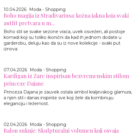
10.04.2026
Moda - Shopping
Boho magija iz Stradivariusa: kožna jakna koja svaki
autfit pretvara u m...
Boho stil se svake sezone vraća, uvek osvežen, ali postoje
komadi koji su toliko ikonični da kad ih jednom dodate u
garderobu, deluju kao da su iz nove kolekcije - svaki put
iznova.
07.04.2026
Moda - Shopping
Kardigan iz Zare inspirisan bezvremenskim stilom
princeze Dajane
Princeza Dajana je zauvek ostala simbol kraljevskog glamura,
a njen stil i danas inspiriše sve koji žele da kombinuju
eleganciju i ležernost.
02.04.2026
Moda - Shopping
Balon suknje: Skulpturalni volumen koji osvaja