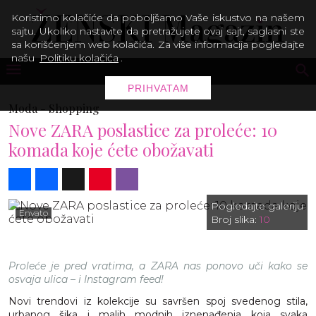
Koristimo kolačiće da poboljšamo Vaše iskustvo na našem
sajtu. Ukoliko nastavite da pretražujete ovaj sajt, saglasni ste
sa korišćenjem web kolačića. Za više informacija pogledajte
našu
Politiku kolačića
.
PRIHVATAM
Moda -
Shopping
Nove ZARA poslastice za proleće: 10
komada koje ćete obožavati
Share
Facebook
X
Pinterest
Viber
Pogledajte galeriju
Envato
Broj slika:
10
Proleće je pred vratima, a ZARA nas ponovo uči kako se
osvaja ulica – i Instagram feed!
Novi trendovi iz kolekcije su savršen spoj svedenog stila,
urbanog šika i malih modnih iznenađenja koja svaka