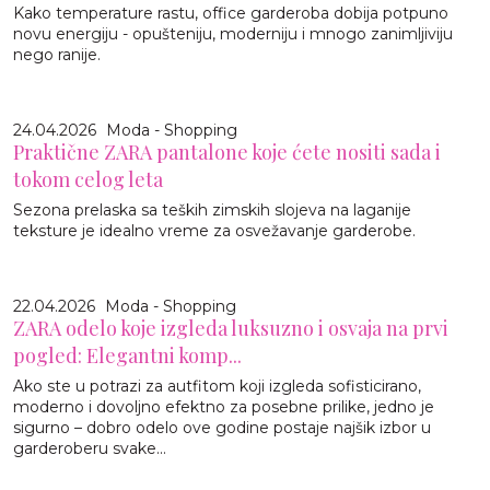
Kako temperature rastu, office garderoba dobija potpuno
novu energiju - opušteniju, moderniju i mnogo zanimljiviju
nego ranije.
24.04.2026
Moda - Shopping
Praktične ZARA pantalone koje ćete nositi sada i
tokom celog leta
Sezona prelaska sa teških zimskih slojeva na laganije
teksture je idealno vreme za osvežavanje garderobe.
22.04.2026
Moda - Shopping
ZARA odelo koje izgleda luksuzno i osvaja na prvi
pogled: Elegantni komp...
Ako ste u potrazi za autfitom koji izgleda sofisticirano,
moderno i dovoljno efektno za posebne prilike, jedno je
sigurno – dobro odelo ove godine postaje najšik izbor u
garderoberu svake...