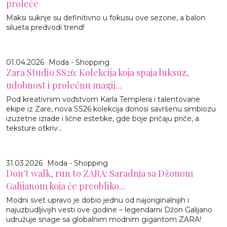
proleće
Maksi suknje su definitivno u fokusu ove sezone, a balon
silueta predvodi trend!
01.04.2026
Moda - Shopping
Zara Studio SS26: Kolekcija koja spaja luksuz,
udobnost i prolećnu magij...
Pod kreativnim vođstvom Karla Templera i talentovane
ekipe iz Zare, nova SS26 kolekcija donosi savršenu simbiozu
izuzetne izrade i lične estetike, gde boje pričaju priče, a
teksture otkriv...
31.03.2026
Moda - Shopping
Don't walk, run to ZARA: Saradnja sa Džonom
Galijanom koja će preobliko...
Modni svet upravo je dobio jednu od najoriginalnijih i
najuzbudljivijih vesti ove godine – legendarni Džon Galijano
udružuje snage sa globalnim modnim gigantom ZARA!