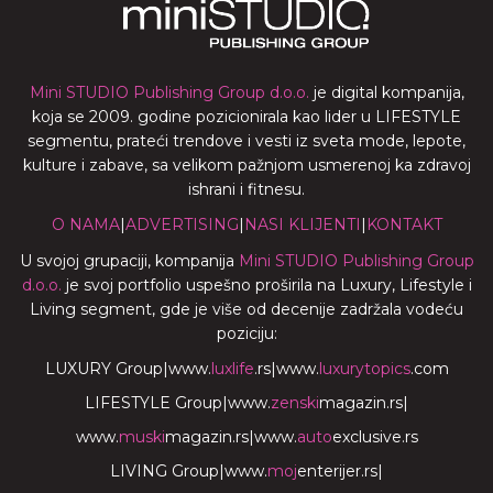
Mini STUDIO Publishing Group d.o.o.
je digital kompanija,
koja se 2009. godine pozicionirala kao lider u LIFESTYLE
segmentu, prateći trendove i vesti iz sveta mode, lepote,
kulture i zabave, sa velikom pažnjom usmerenoj ka zdravoj
ishrani i fitnesu.
O NAMA
|
ADVERTISING
|
NASI KLIJENTI
|
KONTAKT
U svojoj grupaciji, kompanija
Mini STUDIO Publishing Group
d.o.o.
je svoj portfolio uspešno proširila na Luxury, Lifestyle i
Living segment, gde je više od decenije zadržala vodeću
poziciju:
LUXURY Group
|
www.
luxlife
.rs
|
www.
luxurytopics
.com
LIFESTYLE Group
|
www.
zenski
magazin.rs
|
www.
muski
magazin.rs
|
www.
auto
exclusive.rs
LIVING Group
|
www.
moj
enterijer.rs
|