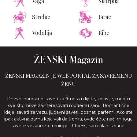
Vaga
Škorpija
Strelac
Jarac
Vodolija
Ribe
ŽENSKI MAGAZIN JE WEB PORTAL ZA SAVREMENU
ŽENU
Dnevni horoskop, saveti za fitness i dijete, zdravlje, moda i
sve sto može zainteresovati modernu ženu. Romantične
ideje, saveti za vezu, ljubavni saveti, poznati parfemi. Ako ste
ipak aktivna dama koja voli da trenira, ovde ćete naći mnoge
savete vezane za treninge i fitness, kao i plan ishrane.