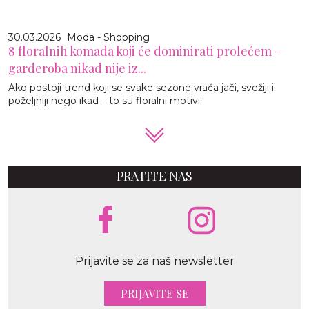
30.03.2026
Moda - Shopping
8 floralnih komada koji će dominirati prolećem –
garderoba nikad nije iz...
Ako postoji trend koji se svake sezone vraća jači, svežiji i
poželjniji nego ikad – to su floralni motivi.
PRATITE NAS
Prijavite se za naš newsletter
PRIJAVITE SE