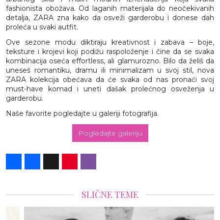
fashionista obožava. Od laganih materijala do neočekivanih
detalja, ZARA zna kako da osveži garderobu i donese dah
proleća u svaki autfit.
Ove sezone modu diktiraju kreativnost i zabava – boje,
teksture i krojevi koji podižu raspoloženje i čine da se svaka
kombinacija oseća effortless, ali glamurozno. Bilo da želiš da
uneseš romantiku, dramu ili minimalizam u svoj stil, nova
ZARA kolekcija obećava da će svaka od nas pronaći svoj
must-have komad i uneti dašak prolećnog osveženja u
garderobu.
Naše favorite pogledajte u galeriji fotografija.
Pogledajte galeriju
Share
Facebook
X
Pinterest
Viber
SLIČNE TEME