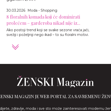
30.03.2026
Moda - Shopping
8 floralnih komada koji će dominirati
prolećem – garderoba nikad nije iz...
Ako postoji trend koji se svake sezone vraća jači,
svežiji i poželjniji nego ikad – to su floralni motivi.
ŽENSKI MAGAZIN JE WEB PORTAL ZA SAVREMENU ŽEN
 dijete, zdravlje, moda i sve sto može zainteresovati modernu že