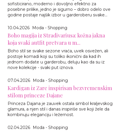
sofisticirano, moderno i dovoljno efektno za
posebne prilike, jedno je sigurno – dobro odelo ove
godine postaje najšik izbor u garderoberu svake...
10.04.2026
Moda - Shopping
Boho magija iz Stradivariusa: kožna jakna
koja svaki autfit pretvara u m...
Boho stil se svake sezone vraća, uvek osvežen, ali
postoje komadi koji su toliko ikonični da kad ih
jednom dodate u garderobu, deluju kao da su iz
nove kolekcije - svaki put iznova.
07.04.2026
Moda - Shopping
Kardigan iz Zare inspirisan bezvremenskim
stilom princeze Dajane
Princeza Dajana je zauvek ostala simbol kraljevskog
glamura, a njen stil i danas inspiriše sve koji žele da
kombinuju eleganciju i ležernost.
02.04.2026
Moda - Shopping