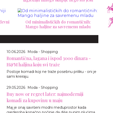
odevni
Od minimalističkih do romantičnih:
Mango haljine za savremenu mladu
10.06.2026
Moda - Shopping
Romantična, lagana i ispod 3000 dinara -
H&M haljina koju svi traže
Postoje komadi koji ne traže posebnu priliku - oni je
sami kreiraju.
29.05.2026
Moda - Shopping
Buy now or regret later: najmoderniji
komadi za kupovinu u maju
Maj je onaj savršeni modni međuprostor kada
garderoba konačno počinje da diše punim plućima.