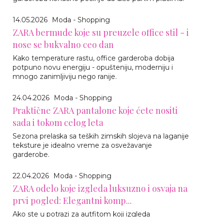
14.05.2026
Moda - Shopping
ZARA bermude koje su preuzele office stil - i
nose se bukvalno ceo dan
Kako temperature rastu, office garderoba dobija
potpuno novu energiju - opušteniju, moderniju i
mnogo zanimljiviju nego ranije.
24.04.2026
Moda - Shopping
Praktične ZARA pantalone koje ćete nositi
sada i tokom celog leta
Sezona prelaska sa teških zimskih slojeva na laganije
teksture je idealno vreme za osvežavanje
garderobe.
22.04.2026
Moda - Shopping
ZARA odelo koje izgleda luksuzno i osvaja na
prvi pogled: Elegantni komp...
Ako ste u potrazi za autfitom koji izgleda