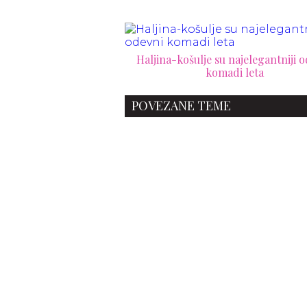
Haljina-košulje su najelegantniji 
komadi leta
POVEZANE TEME