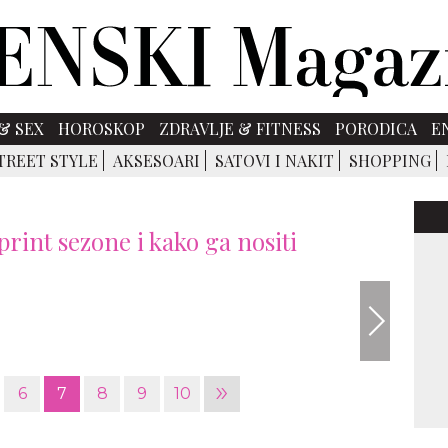
& SEX
HOROSKOP
ZDRAVLJE & FITNESS
PORODICA
E
TREET STYLE
AKSESOARI
SATOVI I NAKIT
SHOPPING
int sezone i kako ga nositi
»
6
7
8
9
10