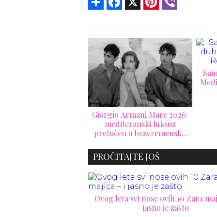
Saint Laurent donosi duh
Mediterana u novu Respiro
Ve
kampanju
nas
La 
rgio Armani Mare 2026:
mediteranski luksuz
točen u bezvremensku
resort kolekciju
PROČITAJTE JOŠ
Ovog leta svi nose ovih 10 Zara maji
jasno je zašto