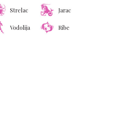
Strelac
Jarac
Vodolija
Ribe