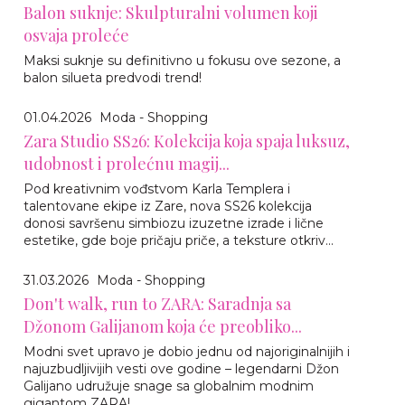
Balon suknje: Skulpturalni volumen koji
osvaja proleće
Maksi suknje su definitivno u fokusu ove sezone, a
balon silueta predvodi trend!
01.04.2026
Moda - Shopping
Zara Studio SS26: Kolekcija koja spaja luksuz,
udobnost i prolećnu magij...
Pod kreativnim vođstvom Karla Templera i
talentovane ekipe iz Zare, nova SS26 kolekcija
donosi savršenu simbiozu izuzetne izrade i lične
estetike, gde boje pričaju priče, a teksture otkriv...
31.03.2026
Moda - Shopping
Don't walk, run to ZARA: Saradnja sa
Džonom Galijanom koja će preobliko...
Modni svet upravo je dobio jednu od najoriginalnijih i
najuzbudljivijih vesti ove godine – legendarni Džon
Galijano udružuje snage sa globalnim modnim
gigantom ZARA!