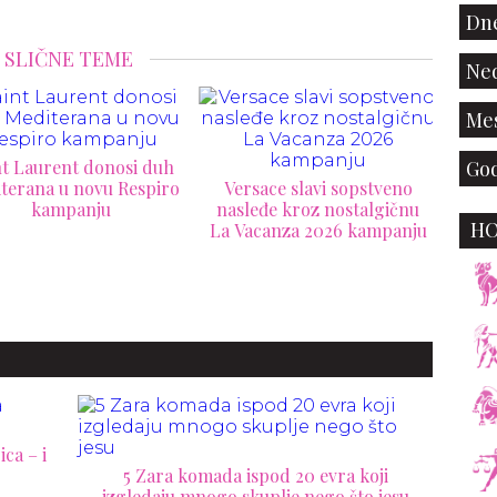
Dne
SLIČNE TEME
Ned
Mes
God
Granice ne postoje: nova
rsace slavi sopstveno
D&G kampanja briše
leđe kroz nostalgičnu
pravila mode
H
Vacanza 2026 kampanju
Prvi
Beck
ca – i
5 Zara komada ispod 20 evra koji
izgledaju mnogo skuplje nego što jesu