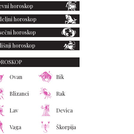
vni horoskop
eljni horoskop
ečni horoskop
išnji horoskop
OROSKOP
 put u Americi: Victoria
ham butik koji izgleda
Ovan
Bik
kao privatna vila
Blizanci
Rak
Lav
Devica
Vaga
Škorpija