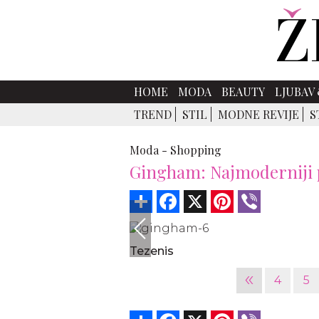
HOME
MODA
BEAUTY
LJUBAV 
TREND
STIL
MODNE REVIJE
S
Moda -
Shopping
Gingham: Najmoderniji pr
Share
Facebook
X
Pinterest
Viber
Tezenis
«
4
5
Share
Facebook
X
Pinterest
Viber