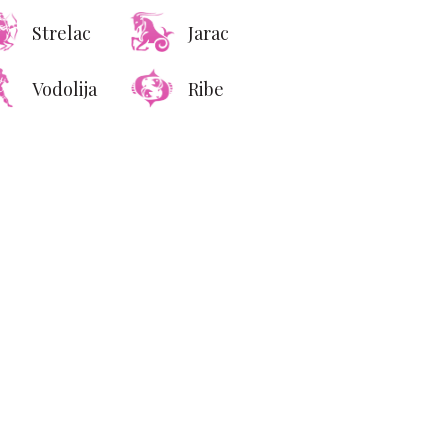
Strelac
Jarac
Vodolija
Ribe