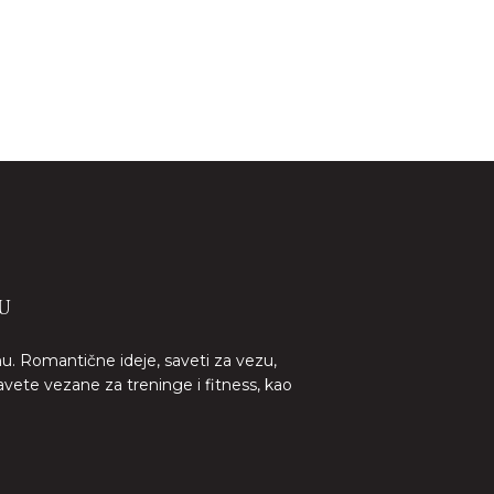
U
nu. Romantične ideje, saveti za vezu,
avete vezane za treninge i fitness, kao