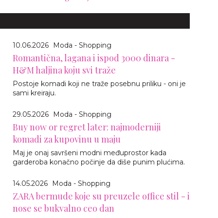
10.06.2026
Moda - Shopping
Romantična, lagana i ispod 3000 dinara -
H&M haljina koju svi traže
Postoje komadi koji ne traže posebnu priliku - oni je
sami kreiraju.
29.05.2026
Moda - Shopping
Buy now or regret later: najmoderniji
komadi za kupovinu u maju
Maj je onaj savršeni modni međuprostor kada
garderoba konačno počinje da diše punim plućima.
14.05.2026
Moda - Shopping
ZARA bermude koje su preuzele office stil - i
nose se bukvalno ceo dan