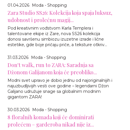
01.04.2026
Moda - Shopping
Zara Studio SS26: Kolekcija koja spaja luksuz,
udobnost i prolećnu magij...
Pod kreativnim vođstvom Karla Templera i
talentovane ekipe iz Zare, nova SS26 kolekcija
donosi savršenu simbiozu izuzetne izrade i lične
estetike, gde boje pričaju priče, a teksture otkriv...
31.03.2026
Moda - Shopping
Don't walk, run to ZARA: Saradnja sa
Džonom Galijanom koja će preobliko...
Modni svet upravo je dobio jednu od najoriginalnijih i
najuzbudljivijih vesti ove godine – legendarni Džon
Galijano udružuje snage sa globalnim modnim
gigantom ZARA!
30.03.2026
Moda - Shopping
8 floralnih komada koji će dominirati
prolećem – garderoba nikad nije iz...