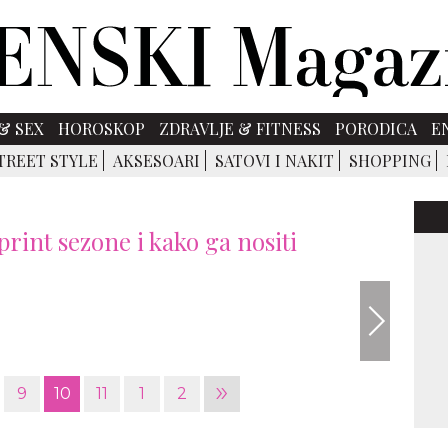
& SEX
HOROSKOP
ZDRAVLJE & FITNESS
PORODICA
E
TREET STYLE
AKSESOARI
SATOVI I NAKIT
SHOPPING
int sezone i kako ga nositi
»
9
10
11
1
2