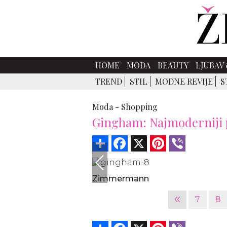
HOME
MODA
BEAUTY
LJUBAV 
TREND
STIL
MODNE REVIJE
S
Moda -
Shopping
Gingham: Najmoderniji pr
Share
Facebook
X
Pinterest
Viber
Zimmermann
«
7
8
Share
Facebook
X
Pinterest
Viber