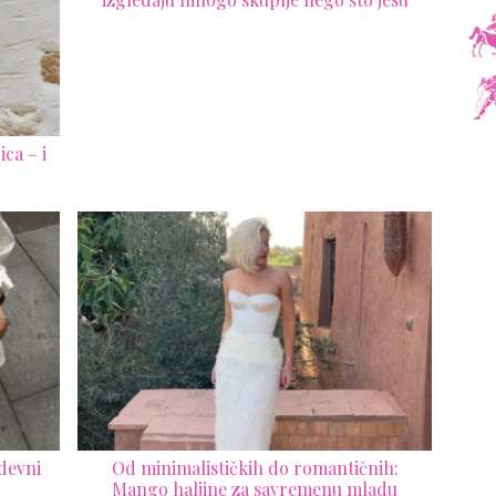
ca – i
odevni
Od minimalističkih do romantičnih:
Mango haljine za savremenu mladu