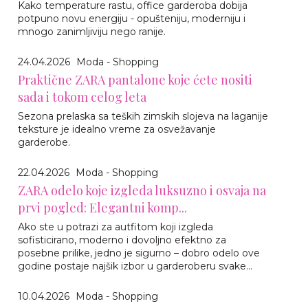
Kako temperature rastu, office garderoba dobija
potpuno novu energiju - opušteniju, moderniju i
mnogo zanimljiviju nego ranije.
24.04.2026
Moda - Shopping
Praktične ZARA pantalone koje ćete nositi
sada i tokom celog leta
Sezona prelaska sa teških zimskih slojeva na laganije
teksture je idealno vreme za osvežavanje
garderobe.
22.04.2026
Moda - Shopping
ZARA odelo koje izgleda luksuzno i osvaja na
prvi pogled: Elegantni komp...
Ako ste u potrazi za autfitom koji izgleda
sofisticirano, moderno i dovoljno efektno za
posebne prilike, jedno je sigurno – dobro odelo ove
godine postaje najšik izbor u garderoberu svake...
10.04.2026
Moda - Shopping