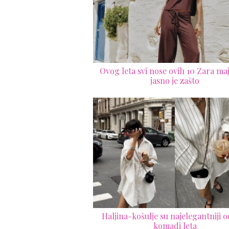
Ovog leta svi nose ovih 10 Zara maji
jasno je zašto
Haljina-košulje su najelegantniji 
komadi leta