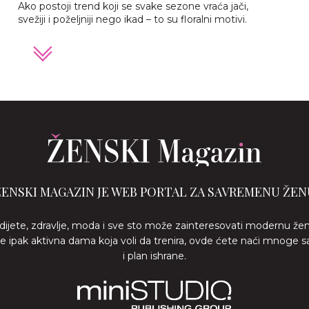
Ako postoji trend koji se svake sezone vraća jači,
svežiji i poželjniji nego ikad – to su floralni motivi.
ŽENSKI MAGAZIN JE WEB PORTAL ZA SAVREMENU ŽEN
 dijete, zdravlje, moda i sve sto može zainteresovati modernu že
ste ipak aktivna dama koja voli da trenira, ovde ćete naći mnoge s
i plan ishrane.