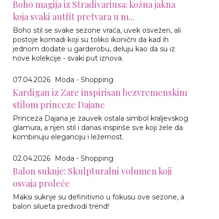
Boho magija iz Stradivariusa: kožna jakna
koja svaki autfit pretvara u m...
Boho stil se svake sezone vraća, uvek osvežen, ali
postoje komadi koji su toliko ikonični da kad ih
jednom dodate u garderobu, deluju kao da su iz
nove kolekcije - svaki put iznova.
07.04.2026
Moda - Shopping
Kardigan iz Zare inspirisan bezvremenskim
stilom princeze Dajane
Princeza Dajana je zauvek ostala simbol kraljevskog
glamura, a njen stil i danas inspiriše sve koji žele da
kombinuju eleganciju i ležernost.
02.04.2026
Moda - Shopping
Balon suknje: Skulpturalni volumen koji
osvaja proleće
Maksi suknje su definitivno u fokusu ove sezone, a
balon silueta predvodi trend!