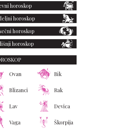
vni horoskop
eljni horoskop
ečni horoskop
išnji horoskop
OROSKOP
sace slavi sopstveno
leđe kroz nostalgičnu
Ovan
Bik
acanza 2026 kampanju
Blizanci
Rak
Lav
Devica
Vaga
Škorpija