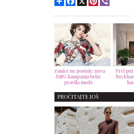
nice ne postoje: nova
Prvi put u Americi: Victoria
Gior
&G kampanja briše
Beckham butik koji izgleda
m
pravila mode
kao privatna vila
pre
PROČITAJTE JOŠ