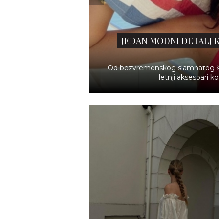
INSTAGRAM TREND: TORBE K
NOSIMO I NA PLAŽI I U GRADU
Moderne i svestrane...