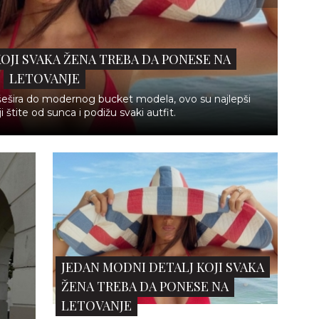
ŽENA TREBA DA PONESE NA
LETOVANJE
Od bezvremenskog slamnatog šešira do
modernog bucket modela, ovo su
najlepši letnji aksesoari koji...
OJE