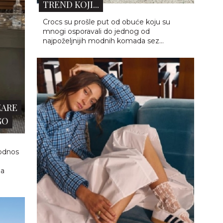
TIKTOK JE OPSEDNUT OVIM
ADIDAS MODELOM: SVI OVOG
SE
LETA NOSE SAMBA J...
Ako je suditi po TikToku, Instagramu i
street style kombinacijama koje
j
poslednjih nedelja preplavljuju modne
profile, leto 2026. definitivno ima svog
glavnog modnog...