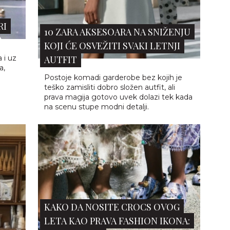
KAKO DA NOSITE CROCS OVOG
LETA KAO PRAVA FASHION IKONA:
TREND KOJI...
Crocs su prošle put od obuće koju su
mnogi osporavali do jednog od
najpoželjnijih modnih komada sez...
ZARE
GO
 odnos
ja