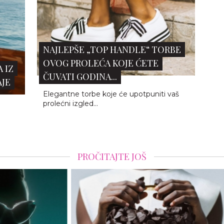
aočare
Polène Béri Lif: Torba koja pretvara kožne
Nova
ije i
ostatke u luksuznu umetnost
krije
JELLY CIPELE SU SE VRATILE I
OZBILJNO TRAŽE MODNI “COMEBACK
OF THE YEAR” TI...
Postoje trendovi koji se vrate tiho, a postoje
oni koji uđu u prostoriju kao da nikada nisu ni
otišli. Jelly shoes spadaju u ovu drugu
kategoriju.