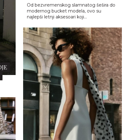
RI
10 ZARA AKSESOARA NA SNIŽENJU
KOJI ĆE OSVEŽITI SVAKI LETNJI
 i uz
AUTFIT
a,
Postoje komadi garderobe bez kojih je
teško zamisliti dobro složen autfit, ali
prava magija gotovo uvek dolazi tek kada
na scenu stupe modni detalji.