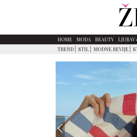
HOME
MODA
BEAUTY
LJUBAV 
TREND
STIL
MODNE REVIJE
S