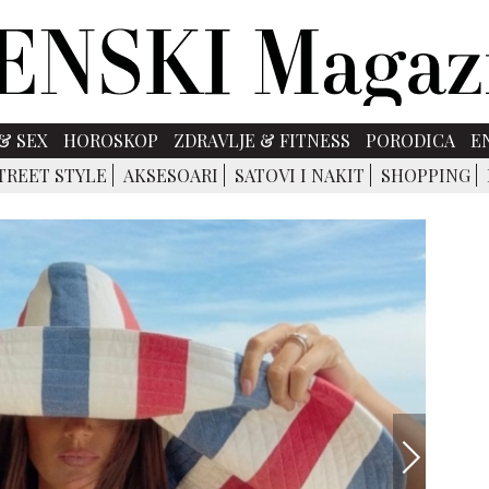
& SEX
HOROSKOP
ZDRAVLJE & FITNESS
PORODICA
E
BOAT 
TREET STYLE
AKSESOARI
SATOVI I NAKIT
SHOPPING
Ako je m
JEDAN MODNI DETALJ KOJI SVAKA