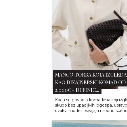
BOAT BAG: POVRATAK KLASIKA
’90-IH KOJI OVOG LETA POST
„IT“...
Ako je modni svet ikada imao fazu
nostalgije, onda je trenutno živi pun
kapacitet.