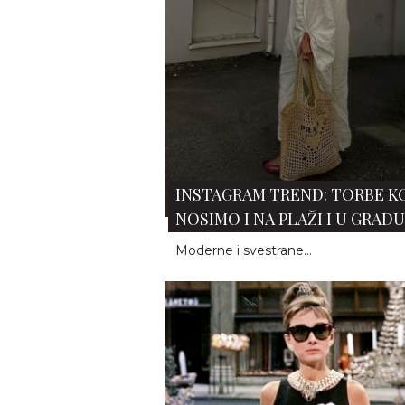
KULTNI MODELI SUNČANIH
NAOČARA KOJE JE NOSILA OD
HEPBERN
Nalazimo se u Njujorku, ulica je pusta
note "Moon River" elegantna devojk
upravo je izašla i...