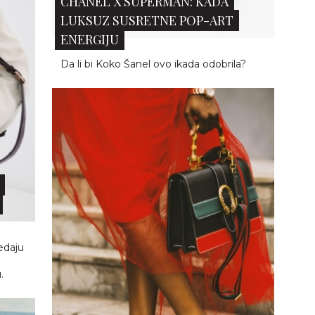
NAJLEPŠE „TOP HANDLE“ TORBE
OVOG PROLEĆA KOJE ĆETE
 IZ
ČUVATI GODINA...
AJE
Elegantne torbe koje će upotpuniti vaš
prolećni izgled...
PROČITAJTE JOŠ