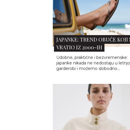
MANGO TORBA KOJA IZGLEDA
KAO DIZAJNERSKI KOMAD OD
2.000€ - DEFINIC...
Kada se govori o komadima koji izgl
skupo bez upadljivih logotipa, uprav
ovakvi modeli osvajaju modnu scenu