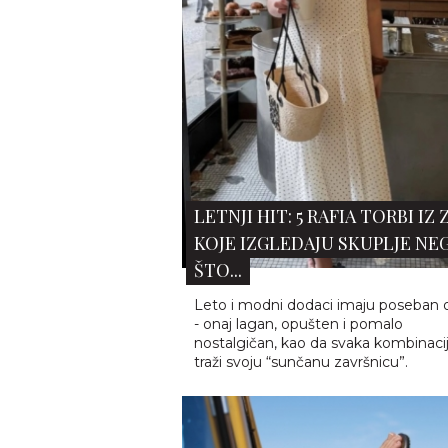
JAPANKE: TREND OBUĆE KOJI 
VRATIO IZ 2000-IH
Udobne, praktične i bezvremenske:
japanke nikada ne nedostaju u letnjo
garderobi i možemo slobodno...