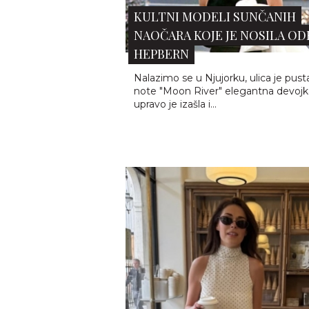
LETNJI HIT: 5 RAFIA TORBI IZ 
KOJE IZGLEDAJU SKUPLJE NE
ŠTO...
Leto i modni dodaci imaju poseban
- onaj lagan, opušten i pomalo
nostalgičan, kao da svaka kombinaci
traži svoju “sunčanu završnicu”.