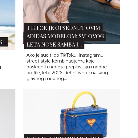
CHANEL X SUPERMAN: KADA
LUKSUZ SUSRETNE POP-ART
ENERGIJU
Da li bi Koko Šanel ovo ikada odobrila?
edaju
o
.