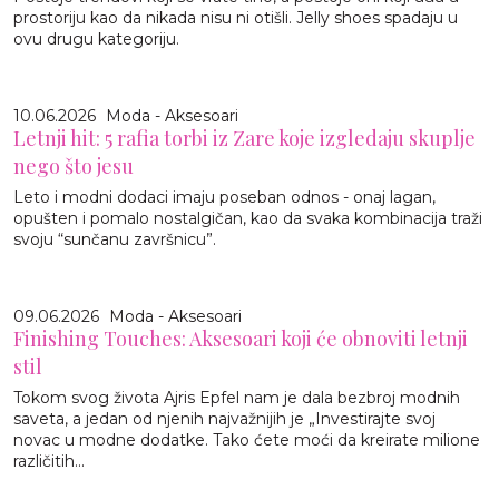
prostoriju kao da nikada nisu ni otišli. Jelly shoes spadaju u
ovu drugu kategoriju.
10.06.2026
Moda - Aksesoari
Letnji hit: 5 rafia torbi iz Zare koje izgledaju skuplje
nego što jesu
Leto i modni dodaci imaju poseban odnos - onaj lagan,
opušten i pomalo nostalgičan, kao da svaka kombinacija traži
svoju “sunčanu završnicu”.
09.06.2026
Moda - Aksesoari
Finishing Touches: Aksesoari koji će obnoviti letnji
stil
Tokom svog života Ajris Epfel nam je dala bezbroj modnih
saveta, a jedan od njenih najvažnijih je „Investirajte svoj
novac u modne dodatke. Tako ćete moći da kreirate milione
različitih...