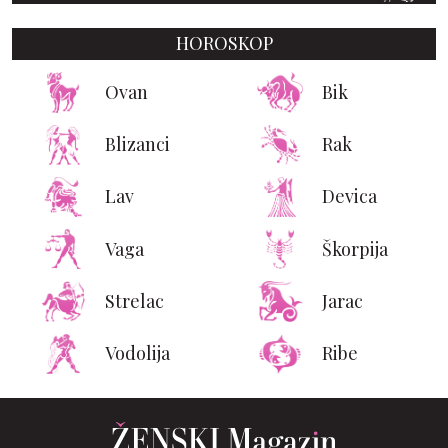
HOROSKOP
Ovan
Bik
Blizanci
Rak
Lav
Devica
Vaga
Škorpija
Strelac
Jarac
Vodolija
Ribe