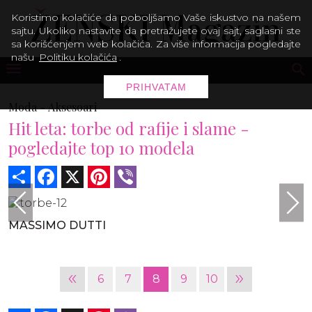
Koristimo kolačiće da poboljšamo Vaše iskustvo na našem
sajtu. Ukoliko nastavite da pretražujete ovaj sajt, saglasni ste
sa korišćenjem web kolačića. Za više informacija pogledajte
našu
Politiku kolačića
.
PRIHVATAM
Moda -
Aksesoari
Hit leta: torbe od rafije i slame -
pogledajte top 10 modela
Share
Facebook
X
Pinterest
Viber
MASSIMO DUTTI
«
»
6
7
8
9
10