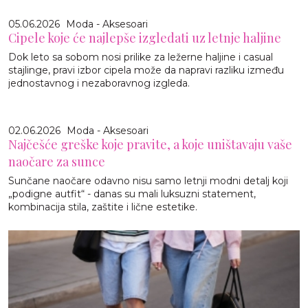
05.06.2026
Moda - Aksesoari
Cipele koje će najlepše izgledati uz letnje haljine
Dok leto sa sobom nosi prilike za ležerne haljine i casual
stajlinge, pravi izbor cipela može da napravi razliku između
jednostavnog i nezaboravnog izgleda.
02.06.2026
Moda - Aksesoari
Najčešće greške koje pravite, a koje uništavaju vaše
naočare za sunce
Sunčane naočare odavno nisu samo letnji modni detalj koji
„podigne autfit“ - danas su mali luksuzni statement,
kombinacija stila, zaštite i lične estetike.