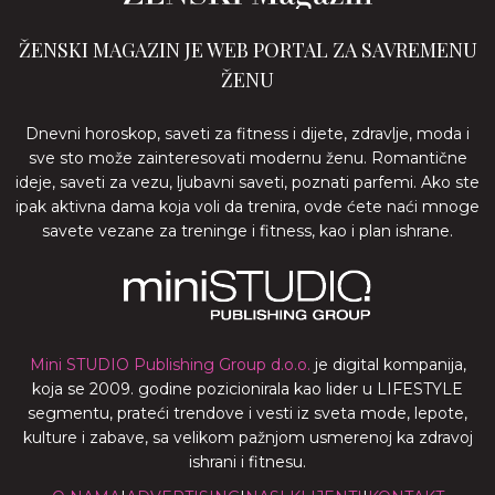
ŽENSKI MAGAZIN JE WEB PORTAL ZA SAVREMENU
ŽENU
Dnevni horoskop, saveti za fitness i dijete, zdravlje, moda i
sve sto može zainteresovati modernu ženu. Romantične
ideje, saveti za vezu, ljubavni saveti, poznati parfemi. Ako ste
ipak aktivna dama koja voli da trenira, ovde ćete naći mnoge
savete vezane za treninge i fitness, kao i plan ishrane.
Mini STUDIO Publishing Group d.o.o.
je digital kompanija,
koja se 2009. godine pozicionirala kao lider u LIFESTYLE
segmentu, prateći trendove i vesti iz sveta mode, lepote,
kulture i zabave, sa velikom pažnjom usmerenoj ka zdravoj
ishrani i fitnesu.