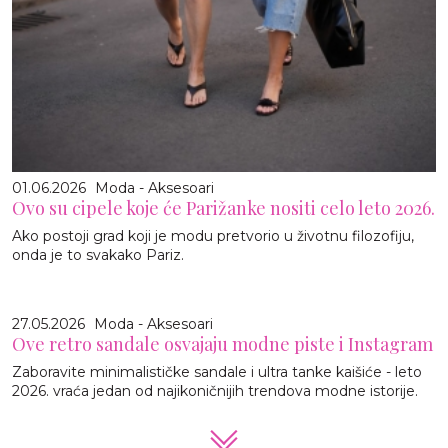
01.06.2026
Moda - Aksesoari
Ovo su cipele koje će Parižanke nositi celo leto 2026.
Ako postoji grad koji je modu pretvorio u životnu filozofiju,
onda je to svakako Pariz.
27.05.2026
Moda - Aksesoari
Ove retro sandale osvajaju modne piste i Instagram
Zaboravite minimalističke sandale i ultra tanke kaišiće - leto
2026. vraća jedan od najikoničnijih trendova modne istorije.