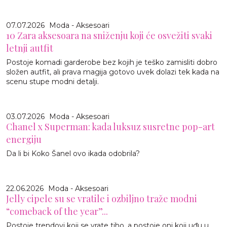
07.07.2026
Moda - Aksesoari
10 Zara aksesoara na sniženju koji će osvežiti svaki
letnji autfit
Postoje komadi garderobe bez kojih je teško zamisliti dobro
složen autfit, ali prava magija gotovo uvek dolazi tek kada na
scenu stupe modni detalji.
03.07.2026
Moda - Aksesoari
Chanel x Superman: kada luksuz susretne pop-art
energiju
Da li bi Koko Šanel ovo ikada odobrila?
22.06.2026
Moda - Aksesoari
Jelly cipele su se vratile i ozbiljno traže modni
“comeback of the year”...
Postoje trendovi koji se vrate tiho, a postoje oni koji uđu u