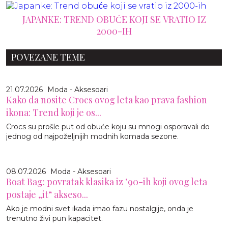
JAPANKE: TREND OBUĆE KOJI SE VRATIO IZ
2000-IH
POVEZANE TEME
21.07.2026
Moda - Aksesoari
Kako da nosite Crocs ovog leta kao prava fashion
ikona: Trend koji je os...
Crocs su prošle put od obuće koju su mnogi osporavali do
jednog od najpoželjnijih modnih komada sezone.
08.07.2026
Moda - Aksesoari
Boat Bag: povratak klasika iz ’90-ih koji ovog leta
postaje „it“ akseso...
Ako je modni svet ikada imao fazu nostalgije, onda je
trenutno živi pun kapacitet.