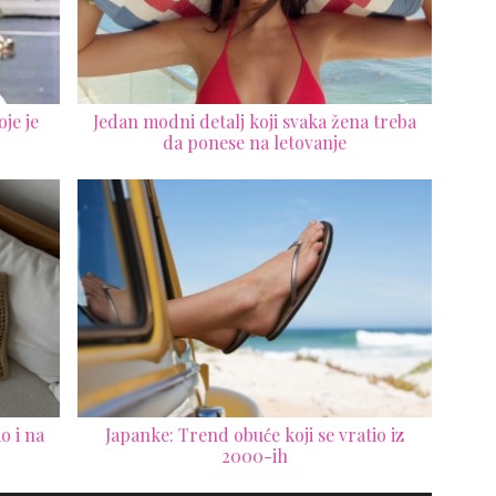
je je
Jedan modni detalj koji svaka žena treba
da ponese na letovanje
o i na
Japanke: Trend obuće koji se vratio iz
2000-ih