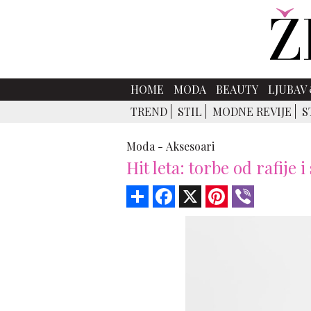
HOME
MODA
BEAUTY
LJUBAV 
TREND
STIL
MODNE REVIJE
S
Moda -
Aksesoari
Hit leta: torbe od rafije
Share
Facebook
X
Pinterest
Viber