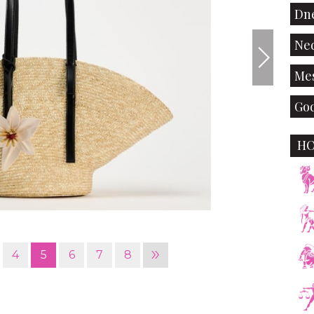
Dne
Ned
Mes
God
H
»
4
5
6
7
8