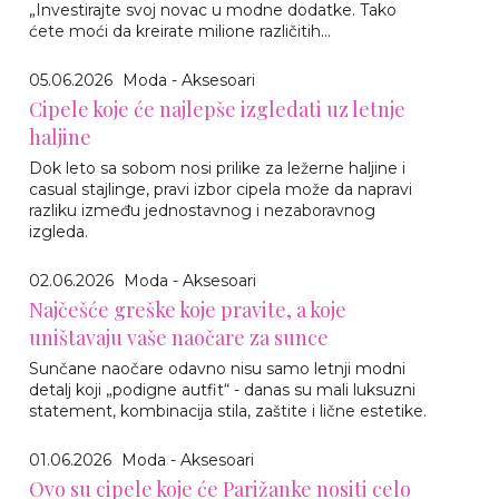
„Investirajte svoj novac u modne dodatke. Tako
ćete moći da kreirate milione različitih...
05.06.2026
Moda - Aksesoari
Cipele koje će najlepše izgledati uz letnje
haljine
Dok leto sa sobom nosi prilike za ležerne haljine i
casual stajlinge, pravi izbor cipela može da napravi
razliku između jednostavnog i nezaboravnog
izgleda.
02.06.2026
Moda - Aksesoari
Najčešće greške koje pravite, a koje
uništavaju vaše naočare za sunce
Sunčane naočare odavno nisu samo letnji modni
detalj koji „podigne autfit“ - danas su mali luksuzni
statement, kombinacija stila, zaštite i lične estetike.
01.06.2026
Moda - Aksesoari
Ovo su cipele koje će Parižanke nositi celo