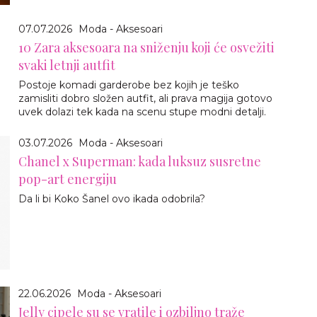
07.07.2026
Moda - Aksesoari
10 Zara aksesoara na sniženju koji će osvežiti
svaki letnji autfit
Postoje komadi garderobe bez kojih je teško
zamisliti dobro složen autfit, ali prava magija gotovo
uvek dolazi tek kada na scenu stupe modni detalji.
03.07.2026
Moda - Aksesoari
Chanel x Superman: kada luksuz susretne
pop-art energiju
Da li bi Koko Šanel ovo ikada odobrila?
22.06.2026
Moda - Aksesoari
Jelly cipele su se vratile i ozbiljno traže