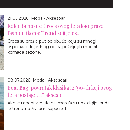
21.07.2026
Moda - Aksesoari
Kako da nosite Crocs ovog leta kao prava
fashion ikona: Trend koji je os...
Crocs su prošle put od obuće koju su mnogi
osporavali do jednog od najpoželjnijih modnih
komada sezone.
08.07.2026
Moda - Aksesoari
Boat Bag: povratak klasika iz ’90-ih koji ovog
leta postaje „it“ akseso...
Ako je modni svet ikada imao fazu nostalgije, onda
je trenutno živi pun kapacitet.