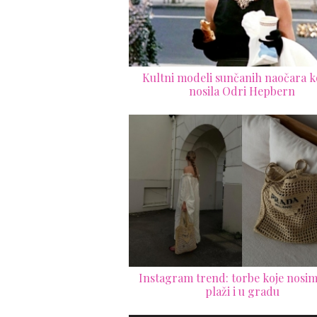
Kultni modeli sunčanih naočara ko
nosila Odri Hepbern
Instagram trend: torbe koje nosim
plaži i u gradu