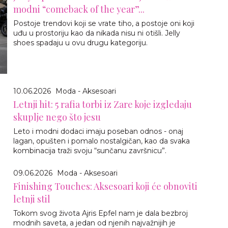
modni “comeback of the year”...
Postoje trendovi koji se vrate tiho, a postoje oni koji
uđu u prostoriju kao da nikada nisu ni otišli. Jelly
shoes spadaju u ovu drugu kategoriju.
10.06.2026
Moda - Aksesoari
Letnji hit: 5 rafia torbi iz Zare koje izgledaju
skuplje nego što jesu
Leto i modni dodaci imaju poseban odnos - onaj
lagan, opušten i pomalo nostalgičan, kao da svaka
kombinacija traži svoju “sunčanu završnicu”.
09.06.2026
Moda - Aksesoari
Finishing Touches: Aksesoari koji će obnoviti
letnji stil
Tokom svog života Ajris Epfel nam je dala bezbroj
modnih saveta, a jedan od njenih najvažnijih je