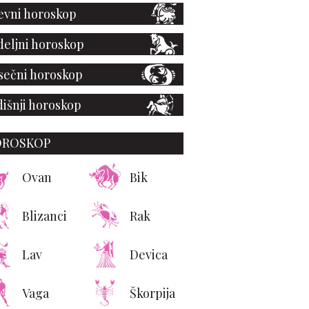
vni horoskop
eljni horoskop
ečni horoskop
išnji horoskop
OROSKOP
Ovan
Bik
Blizanci
Rak
Lav
Devica
Vaga
Škorpija