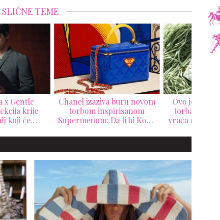
SLIČNE TEME
el izaziva buru novom
Ovo je najlepša luksuzna
Erli
orbom inspirisanom
torba leta 2026: Bvlgari
mod
rmenom: Da li bi Koko
vraća rafiju na modni tron
lu
Šanel odobrila ovaj
zaokret?