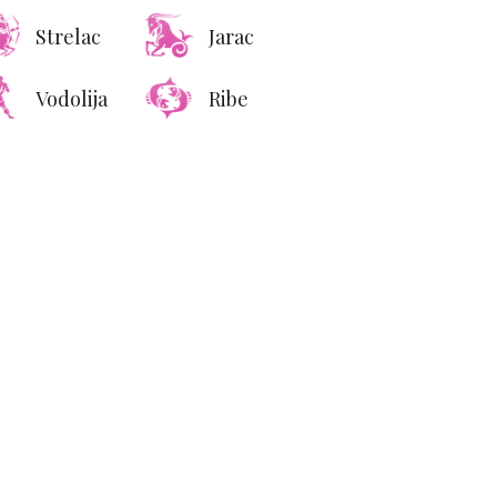
Strelac
Jarac
Vodolija
Ribe
ng Holand postao nova
na ikona: Kolekcija
ksuznih torbi vredna
pravo bogatstvo