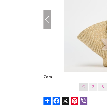
Zara
«
2
3
Share
Facebook
X
Pinterest
Viber