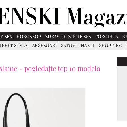
& SEX
HOROSKOP
ZDRAVLJE & FITNESS
PORODICA
E
TREET STYLE
AKSESOARI
SATOVI I NAKIT
SHOPPING
 i slame - pogledajte top 10 modela