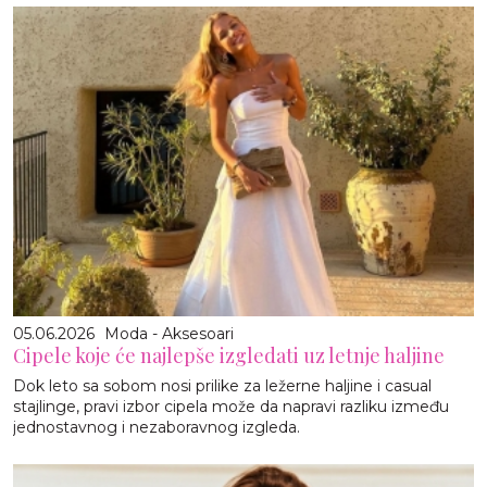
05.06.2026
Moda - Aksesoari
Cipele koje će najlepše izgledati uz letnje haljine
Dok leto sa sobom nosi prilike za ležerne haljine i casual
stajlinge, pravi izbor cipela može da napravi razliku između
jednostavnog i nezaboravnog izgleda.