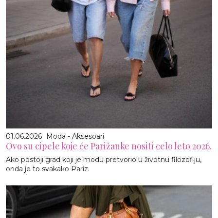
01.06.2026
Moda - Aksesoari
Ovo su cipele koje će Parižanke nositi celo leto 2026.
Ako postoji grad koji je modu pretvorio u životnu filozofiju,
onda je to svakako Pariz.