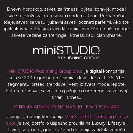
Dnevni horoskop, saveti za fitness i dijete, zdravlje, moda i
sve sto može zainteresovati modernu ženu. Romantične
ideje, saveti za vezu, ljubavni saveti, poznati parfemi. Ako ste
ipak aktivna dama koja voli da trenira, ovde ćete naći mnoge
savete vezane za treninge i fitness, kao i plan ishrane.
Mini STUDIO Publishing Group d.o.o.
je digital kompanija,
koja se 2009. godine pozicionirala kao lider u LIFESTYLE
segmentu, prateći trendove i vesti iz sveta mode, lepote,
kulture i zabave, sa velikom pažnjom usmerenoj ka zdravoj
ishrani i fitnesu.
O NAMA
|
ADVERTISING
|
NASI KLIJENTI
|
KONTAKT
U svojoj grupaciji, kompanija
Mini STUDIO Publishing Group
d.o.o.
je svoj portfolio uspešno proširila na Luxury, Lifestyle i
Living segment, gde je više od decenije zadržala vodeću