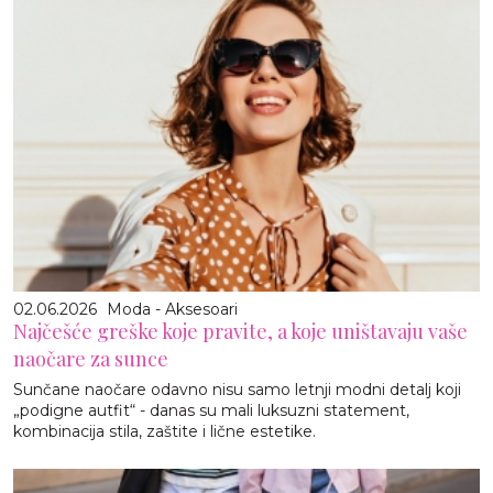
02.06.2026
Moda - Aksesoari
Najčešće greške koje pravite, a koje uništavaju vaše
naočare za sunce
Sunčane naočare odavno nisu samo letnji modni detalj koji
„podigne autfit“ - danas su mali luksuzni statement,
kombinacija stila, zaštite i lične estetike.