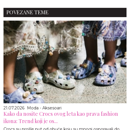
POVEZANE TEME
21.07.2026
Moda - Aksesoari
Kako da nosite Crocs ovog leta kao prava fashion
ikona: Trend koji je os...
Crocs su prošle put od obuće koju su mnogi osporavali do