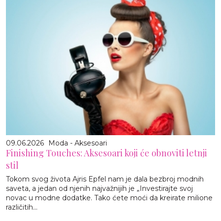
09.06.2026
Moda - Aksesoari
Finishing Touches: Aksesoari koji će obnoviti letnji
stil
Tokom svog života Ajris Epfel nam je dala bezbroj modnih
saveta, a jedan od njenih najvažnijih je „Investirajte svoj
novac u modne dodatke. Tako ćete moći da kreirate milione
različitih...