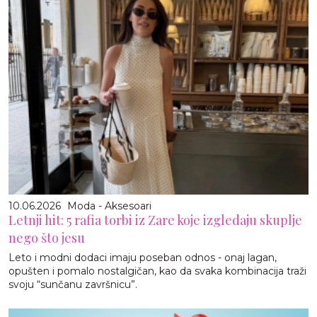
10.06.2026
Moda - Aksesoari
Letnji hit: 5 rafia torbi iz Zare koje izgledaju skuplje
nego što jesu
Leto i modni dodaci imaju poseban odnos - onaj lagan,
opušten i pomalo nostalgičan, kao da svaka kombinacija traži
svoju “sunčanu završnicu”.