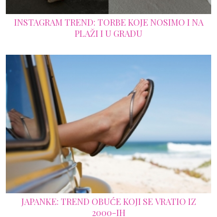
INSTAGRAM TREND: TORBE KOJE NOSIMO I NA
PLAŽI I U GRADU
JAPANKE: TREND OBUĆE KOJI SE VRATIO IZ
2000-IH