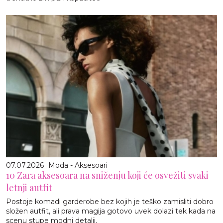
07.07.2026
Moda - Aksesoari
10 Zara aksesoara na sniženju koji će osvežiti svaki
letnji autfit
Postoje komadi garderobe bez kojih je teško zamisliti dobro
složen autfit, ali prava magija gotovo uvek dolazi tek kada na
scenu stupe modni detalji.