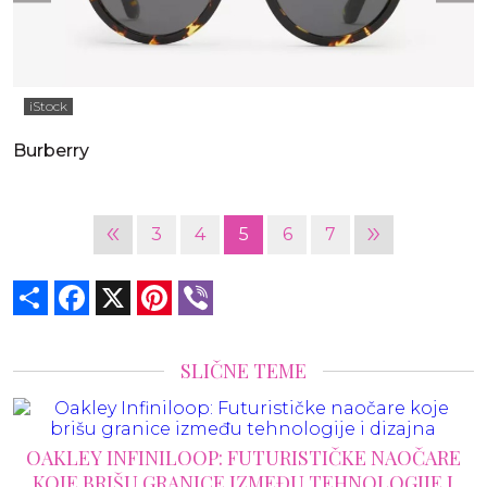
iStock
Burberry
«
»
3
4
5
6
7
Share
Facebook
X
Pinterest
Viber
SLIČNE TEME
OAKLEY INFINILOOP: FUTURISTIČKE NAOČARE
KOJE BRIŠU GRANICE IZMEĐU TEHNOLOGIJE I