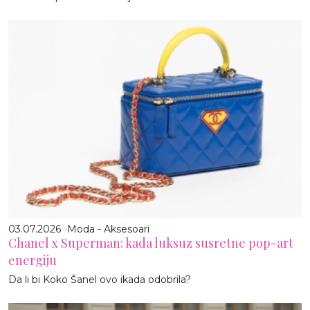
03.07.2026
Moda - Aksesoari
Chanel x Superman: kada luksuz susretne pop-art
energiju
Da li bi Koko Šanel ovo ikada odobrila?