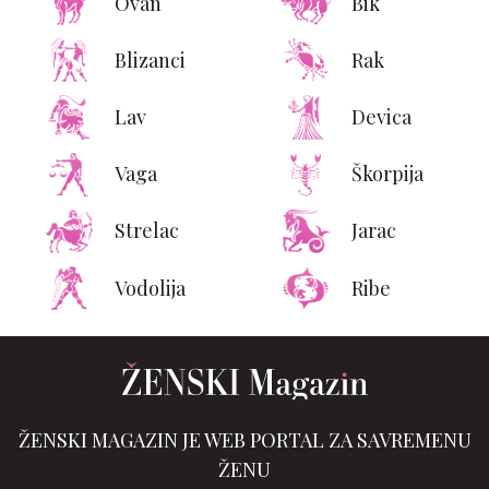
Ovan
Bik
Blizanci
Rak
Lav
Devica
Vaga
Škorpija
Strelac
Jarac
Vodolija
Ribe
ŽENSKI MAGAZIN JE WEB PORTAL ZA SAVREMENU
ŽENU