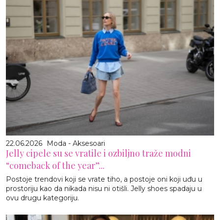
22.06.2026
Moda - Aksesoari
Jelly cipele su se vratile i ozbiljno traže modni
“comeback of the year”...
Postoje trendovi koji se vrate tiho, a postoje oni koji uđu u
prostoriju kao da nikada nisu ni otišli. Jelly shoes spadaju u
ovu drugu kategoriju.