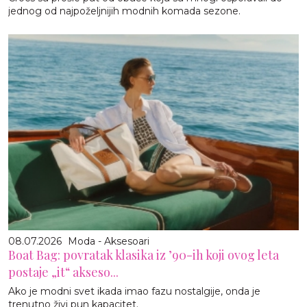
jednog od najpoželjnijih modnih komada sezone.
08.07.2026
Moda - Aksesoari
Boat Bag: povratak klasika iz ’90-ih koji ovog leta
postaje „it“ akseso...
Ako je modni svet ikada imao fazu nostalgije, onda je
trenutno živi pun kapacitet.