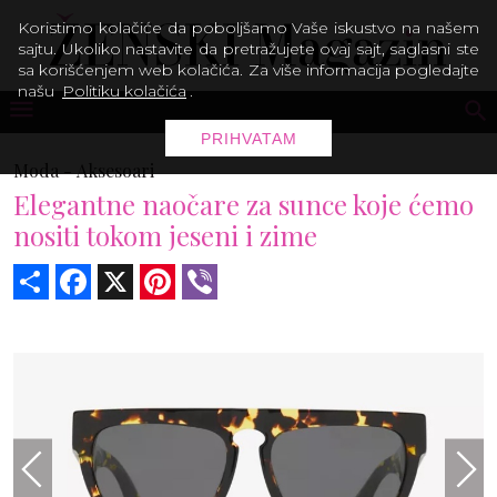
Koristimo kolačiće da poboljšamo Vaše iskustvo na našem
sajtu. Ukoliko nastavite da pretražujete ovaj sajt, saglasni ste
sa korišćenjem web kolačića. Za više informacija pogledajte
našu
Politiku kolačića
.
PRIHVATAM
Moda -
Aksesoari
Elegantne naočare za sunce koje ćemo
nositi tokom jeseni i zime
Share
Facebook
X
Pinterest
Viber