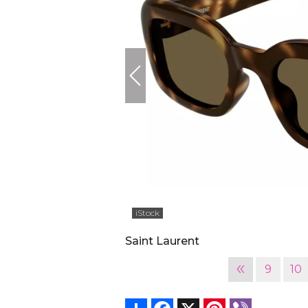
iStock
Saint Laurent
«
9
10
Share
Facebook
X
Pinterest
Viber