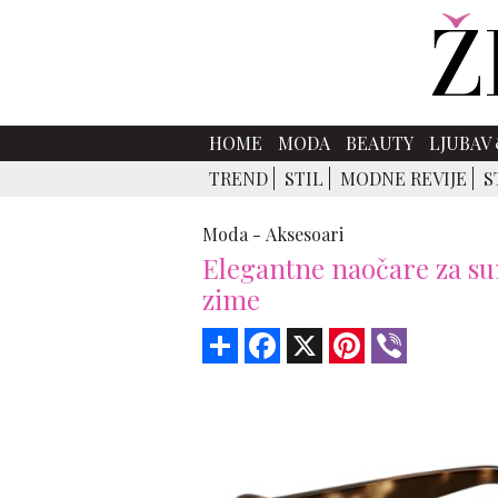
HOME
MODA
BEAUTY
LJUBAV 
TREND
STIL
MODNE REVIJE
S
Moda -
Aksesoari
Elegantne naočare za sun
zime
Share
Facebook
X
Pinterest
Viber