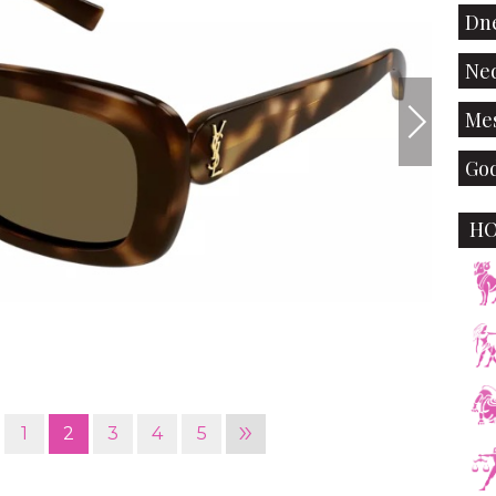
Dne
Ned
Mes
God
H
iStock
»
1
2
3
4
5