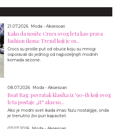
21.07.2026
Moda - Aksesoari
Kako da nosite Crocs ovog leta kao prava
fashion ikona: Trend koji je os...
Crocs su prošle put od obuće koju su mnogi
osporavali do jednog od najpoželjnijih modnih
komada sezone.
08.07.2026
Moda - Aksesoari
Boat Bag: povratak klasika iz ’90-ih koji ovog
leta postaje „it“ akseso...
Ako je modni svet ikada imao fazu nostalgije, onda
je trenutno živi pun kapacitet.
07.07.2026
Moda - Aksesoari