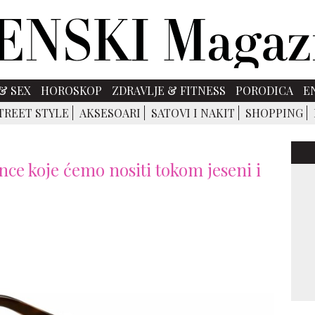
& SEX
HOROSKOP
ZDRAVLJE & FITNESS
PORODICA
E
TREET STYLE
AKSESOARI
SATOVI I NAKIT
SHOPPING
ce koje ćemo nositi tokom jeseni i