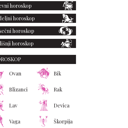
vni horoskop
eljni horoskop
ečni horoskop
išnji horoskop
OROSKOP
Ovan
Bik
Blizanci
Rak
Lav
Devica
Vaga
Škorpija