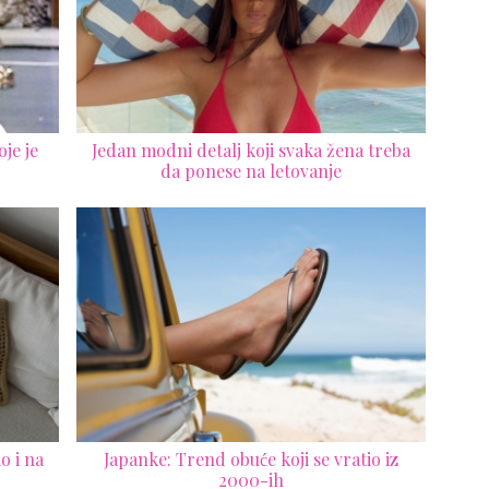
je je
Jedan modni detalj koji svaka žena treba
da ponese na letovanje
o i na
Japanke: Trend obuće koji se vratio iz
2000-ih