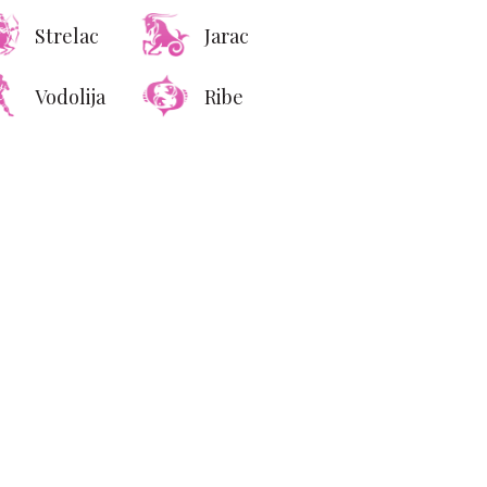
Strelac
Jarac
Vodolija
Ribe