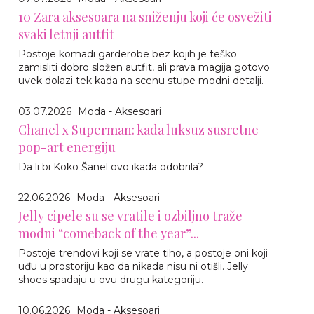
10 Zara aksesoara na sniženju koji će osvežiti
svaki letnji autfit
Postoje komadi garderobe bez kojih je teško
zamisliti dobro složen autfit, ali prava magija gotovo
uvek dolazi tek kada na scenu stupe modni detalji.
03.07.2026
Moda - Aksesoari
Chanel x Superman: kada luksuz susretne
pop-art energiju
Da li bi Koko Šanel ovo ikada odobrila?
22.06.2026
Moda - Aksesoari
Jelly cipele su se vratile i ozbiljno traže
modni “comeback of the year”...
Postoje trendovi koji se vrate tiho, a postoje oni koji
uđu u prostoriju kao da nikada nisu ni otišli. Jelly
shoes spadaju u ovu drugu kategoriju.
10.06.2026
Moda - Aksesoari