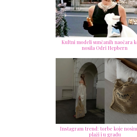
Kultni modeli sunčanih naočara ko
nosila Odri Hepbern
Instagram trend: torbe koje nosim
plaži i u gradu