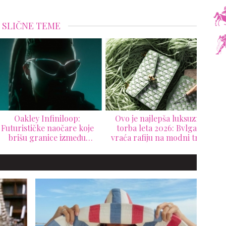
SLIČNE TEME
Oakley Infiniloop:
Ovo je najlepša luksuzna
urističke naočare koje
torba leta 2026: Bvlgari
rišu granice između
vraća rafiju na modni tron
ehnologije i dizajna