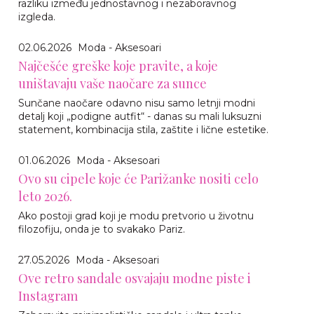
razliku između jednostavnog i nezaboravnog
izgleda.
02.06.2026
Moda - Aksesoari
Najčešće greške koje pravite, a koje
uništavaju vaše naočare za sunce
Sunčane naočare odavno nisu samo letnji modni
detalj koji „podigne autfit“ - danas su mali luksuzni
statement, kombinacija stila, zaštite i lične estetike.
01.06.2026
Moda - Aksesoari
Ovo su cipele koje će Parižanke nositi celo
leto 2026.
Ako postoji grad koji je modu pretvorio u životnu
filozofiju, onda je to svakako Pariz.
27.05.2026
Moda - Aksesoari
Ove retro sandale osvajaju modne piste i
Instagram