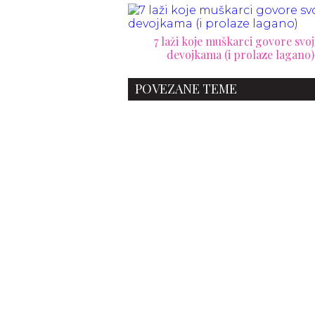
7 laži koje muškarci govore svo
devojkama (i prolaze lagano)
POVEZANE TEME