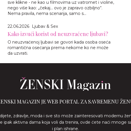
sve klikne - ne kao u filmovima uz vatromet i violine,
nego više kao: „čekaj… ovo je zapravo ozbiljno“.
Nema pravila, nema scenarija, samo s...
22.06.2026
Ljubav & Sex
Kako izvući korist od neuzvraćene ljubavi?
O neuzvraćenoj ljubavi se govori kada osoba oseća
romantična osećanja prema nekome ko ne može
da uzvrati.
ŽENSKI MAGAZIN JE WEB PORTAL ZA SAVREMENU ŽEN
 dijete, zdravlje, moda i sve sto može zainteresovati modernu že
ste ipak aktivna dama koja voli da trenira, ovde ćete naći mnoge s
i plan ishrane.