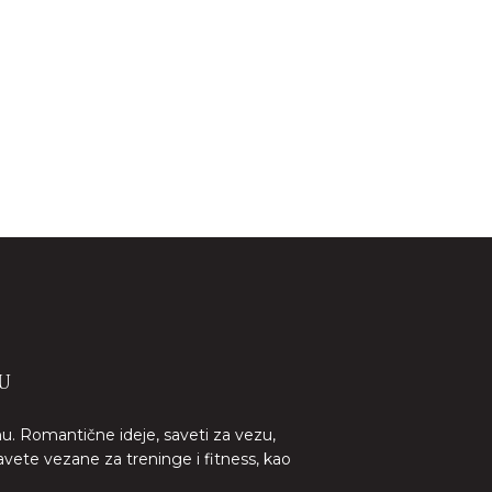
U
nu. Romantične ideje, saveti za vezu,
avete vezane za treninge i fitness, kao