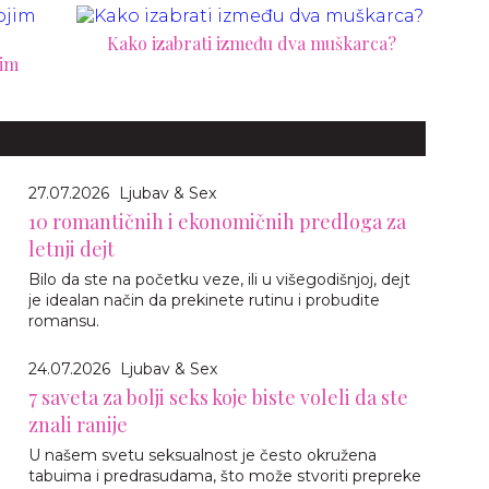
Kako izabrati između dva muškarca?
jim
27.07.2026
Ljubav & Sex
10 romantičnih i ekonomičnih predloga za
letnji dejt
Bilo da ste na početku veze, ili u višegodišnjoj, dejt
je idealan način da prekinete rutinu i probudite
romansu.
24.07.2026
Ljubav & Sex
7 saveta za bolji seks koje biste voleli da ste
znali ranije
U našem svetu seksualnost je često okružena
tabuima i predrasudama, što može stvoriti prepreke