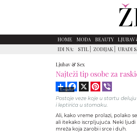
HOME
MODA
BEAUTY
LJUBAV 
IDI NA:
STIL
ZODIJAK
URADI 
Ljubav & Sex
Najteži tip osobe za ras
Share
Facebook
X
Pinterest
Viber
Envato
Postoje veze koje u startu deluj
i leptirića u stomaku.
Ali, kako vreme prolazi, polako se
ali itekako iscrpljujuća. Neki ljudi
mreža koja zarobi i srce i duh.