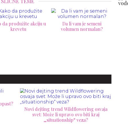
SLIČNE TEME
Da li vam je semeni
volumen normalan?
Platio 15.000 € za
povećanje penisa i postao
Frankenštajnovo čudovište
11
razmi
ropast?
Novi dejting trend Wildflowering osvaja
svet: Može li upravo ovo biti kraj
„situationship“ veza?