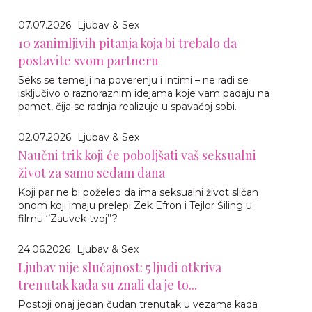
07.07.2026
Ljubav & Sex
10 zanimljivih pitanja koja bi trebalo da
postavite svom partneru
Seks se temelji na poverenju i intimi – ne radi se
isključivo o raznoraznim idejama koje vam padaju na
pamet, čija se radnja realizuje u spavaćoj sobi.
02.07.2026
Ljubav & Sex
Naučni trik koji će poboljšati vaš seksualni
život za samo sedam dana
Koji par ne bi poželeo da ima seksualni život sličan
onom koji imaju prelepi Zek Efron i Tejlor Šiling u
filmu ‘’Zauvek tvoj’’?
24.06.2026
Ljubav & Sex
Ljubav nije slučajnost: 5 ljudi otkriva
trenutak kada su znali da je to...
Postoji onaj jedan čudan trenutak u vezama kada