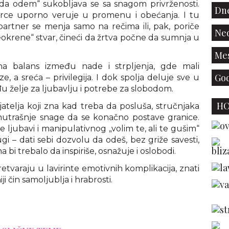
da odem“ sukobljava se sa snagom privrženosti.
Dne
 srce uporno veruje u promenu i obećanja. I tu
partner se menja samo na rečima ili, pak, poriče
Ned
okrene“ stvar, čineći da žrtva počne da sumnja u
Mes
a balans između nade i strpljenja, gde mali
God
 a sreća – privilegija. I dok spolja deluje sve u
đu želje za ljubavlju i potrebe za slobodom.
H
ijatelja koji zna kad treba da posluša, stručnjaka
unutrašnje snage da se konačno postave granice.
 ljubavi i manipulativnog „volim te, ali te gušim“
gi – dati sebi dozvolu da odeš, bez griže savesti,
a bi trebalo da inspiriše, osnažuje i oslobodi.
tvaraju u lavirinte emotivnih komplikacija, znati
ji čin samoljublja i hrabrosti.