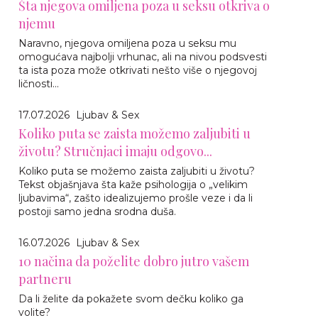
Šta njegova omiljena poza u seksu otkriva o
njemu
Naravno, njegova omiljena poza u seksu mu
omogućava najbolji vrhunac, ali na nivou podsvesti
ta ista poza može otkrivati nešto više o njegovoj
ličnosti...
17.07.2026
Ljubav & Sex
Koliko puta se zaista možemo zaljubiti u
životu? Stručnjaci imaju odgovo...
Koliko puta se možemo zaista zaljubiti u životu?
Tekst objašnjava šta kaže psihologija o „velikim
ljubavima“, zašto idealizujemo prošle veze i da li
postoji samo jedna srodna duša.
16.07.2026
Ljubav & Sex
10 načina da poželite dobro jutro vašem
partneru
Da li želite da pokažete svom dečku koliko ga
volite?