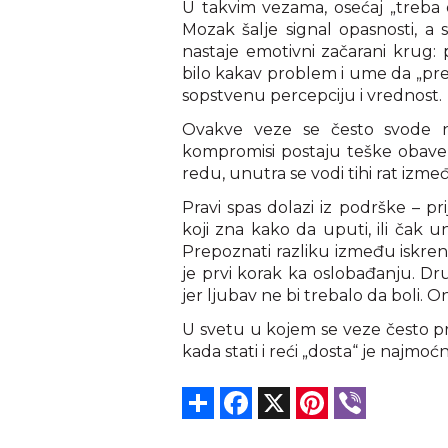
U takvim vezama, osećaj „treba 
Mozak šalje signal opasnosti, a
nastaje emotivni začarani krug: 
bilo kakav problem i ume da „pre
sopstvenu percepciju i vrednost.
Ovakve veze se često svode n
kompromisi postaju teške obaveze,
redu, unutra se vodi tihi rat izme
Pravi spas dolazi iz podrške – pr
koji zna kako da uputi, ili čak 
Prepoznati razliku između iskrene
je prvi korak ka oslobađanju. Dru
jer ljubav ne bi trebalo da boli. On
U svetu u kojem se veze često pre
kada stati i reći „dosta“ je najmoćni
Share
Facebook
X
Pinterest
Viber