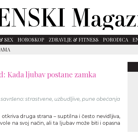
& SEX
HOROSKOP
ZDRAVLJE & FITNESS
PORODICA
E
SAMA
kid: Kada ljubav postane zamka
u savršeno: strastvene, uzbudljive, pune obećanja
 otkriva druga strana – suptilna i često nevidljiva,
 vole na svoj način, ali ta ljubav može biti i opasna