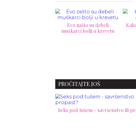
Evo zašto su debeli
Kako da produžite akciju u
škarci bolji u krevetu
krevetu
PROČITAJTE JOŠ
Seks pod tušem - savršenstvo ili p