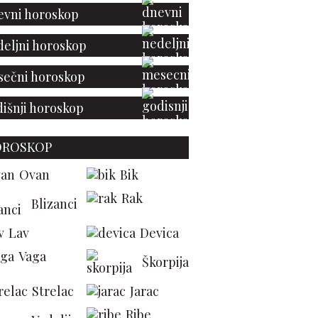
vni horoskop
eljni horoskop
ečni horoskop
išnji horoskop
OROSKOP
Ovan
Bik
Rak
Blizanci
Lav
Devica
Vaga
Škorpija
Strelac
Jarac
Ribe