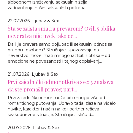
slobodnom izražavanju seksualnih želja i
zadovoljenju naših seksualnih potreba.
22.07.2026
Ljubav & Sex
Šta se zaista smatra prevarom? Ovih 5 oblika
neverstva nije uvek tako oč...
Da li je prevara samo poljubac ili seksualni odnos sa
drugom osobom? Stručnjaci upozoravaju da
neverstvo može imati mnogo različitih oblika – od
emocionalne povezanosti i tajnog dopisivanj...
21.07.2026
Ljubav & Sex
Prvi zajednički odmor otkriva sve: 5 znakova
da ste pronašli pravog part...
Prvi zajednički odmor može biti mnogo više od
romantičnog putovanja. Upravo tada izlaze na videlo
navike, karakter i način na koji partner rešava
svakodnevne situacije. Stručnjaci ističu d...
20.07.2026
Ljubav & Sex