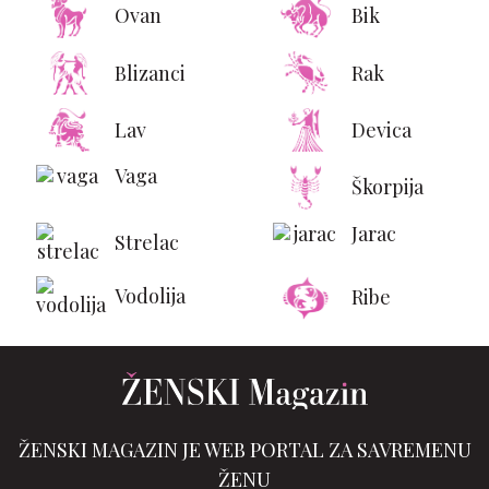
Ovan
Bik
Blizanci
Rak
Lav
Devica
Vaga
Škorpija
Jarac
Strelac
Vodolija
Ribe
ŽENSKI MAGAZIN JE WEB PORTAL ZA SAVREMENU
ŽENU