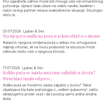
Prvi zajednički odmor može biti mnogo više od romantičnog
putovanja. Upravo tada izlaze na videlo navike, karakter i
način na koji partner rešava svakodnevne situacije. Stručnjaci
ističu d...
20.07.2026
Ljubav & Sex
Šta njegova omiljena poza u seksu otkriva o njemu
Naravno, njegova omiljena poza u seksu mu omogućava
najbolji vrhunac, ali na nivou podsvesti ta ista poza može
otkrivati nešto više o njegovoj ličnosti...
17.07.2026
Ljubav & Sex
Koliko puta se zaista možemo zaljubiti u životu?
Stručnjaci imaju odgovo...
Koliko puta se možemo zaista zaljubiti u životu? Tekst
objašnjava šta kaže psihologija o „velikim ljubavima“, zašto
idealizujemo prošle veze i da li postoji samo jedna srodna
duša.