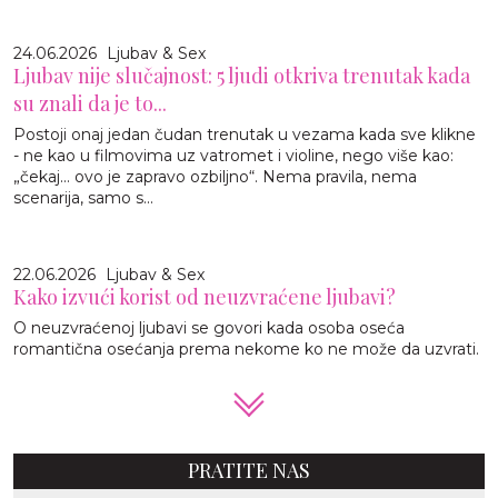
24.06.2026
Ljubav & Sex
Ljubav nije slučajnost: 5 ljudi otkriva trenutak kada
su znali da je to...
Postoji onaj jedan čudan trenutak u vezama kada sve klikne
- ne kao u filmovima uz vatromet i violine, nego više kao:
„čekaj… ovo je zapravo ozbiljno“. Nema pravila, nema
scenarija, samo s...
22.06.2026
Ljubav & Sex
Kako izvući korist od neuzvraćene ljubavi?
O neuzvraćenoj ljubavi se govori kada osoba oseća
romantična osećanja prema nekome ko ne može da uzvrati.
PRATITE NAS