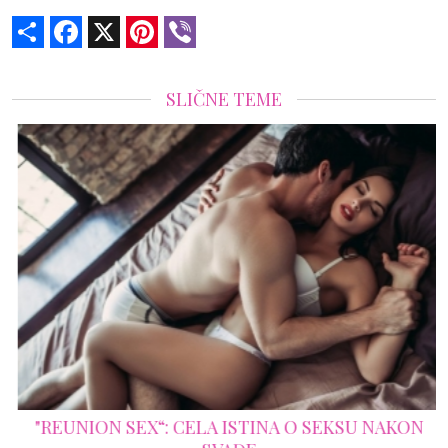
Share
Facebook
X
Pinterest
Viber
SLIČNE TEME
"REUNION SEX“: CELA ISTINA O SEKSU NAKON