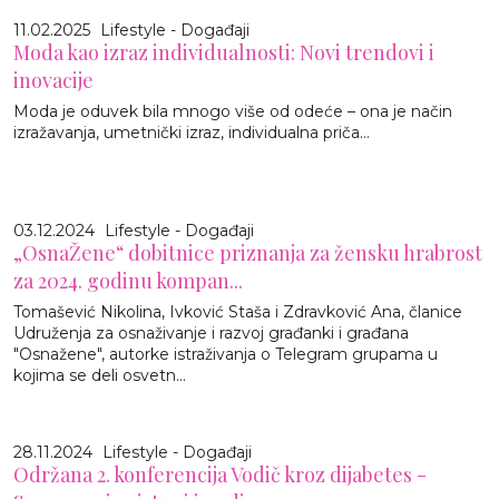
11.02.2025
Lifestyle - Događaji
Moda kao izraz individualnosti: Novi trendovi i
inovacije
Moda je oduvek bila mnogo više od odeće – ona je način
izražavanja, umetnički izraz, individualna priča…
03.12.2024
Lifestyle - Događaji
„OsnaŽene“ dobitnice priznanja za žensku hrabrost
za 2024. godinu kompan...
Tomašević Nikolina, Ivković Staša i Zdravković Ana, članice
Udruženja za osnaživanje i razvoj građanki i građana
"Osnažene", autorke istraživanja o Telegram grupama u
kojima se deli osvetn...
28.11.2024
Lifestyle - Događaji
Održana 2. konferencija Vodič kroz dijabetes -