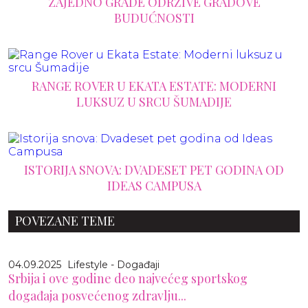
ZAJEDNO GRADE ODRŽIVE GRADOVE
BUDUĆNOSTI
RANGE ROVER U EKATA ESTATE: MODERNI
LUKSUZ U SRCU ŠUMADIJE
ISTORIJA SNOVA: DVADESET PET GODINA OD
IDEAS CAMPUSA
POVEZANE TEME
04.09.2025
Lifestyle - Događaji
Srbija i ove godine deo najvećeg sportskog
događaja posvećenog zdravlju...