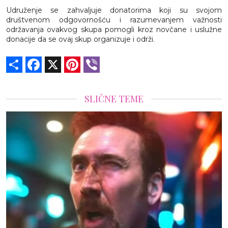
Udruženje se zahvaljuje donatorima koji su svojom
društvenom odgovornošću i razumevanjem važnosti
održavanja ovakvog skupa pomogli kroz novčane i uslužne
donacije da se ovaj skup organizuje i održi.
Share
Facebook
X
Pinterest
Viber
SLIČNE TEME