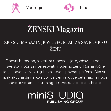
Vodolija
Ribe
ŽENSKI MAGAZIN JE WEB PORTAL ZA SAVREMENU
ŽENU
Dnevni horoskop, saveti za fitness i dijete, zdravlje, moda i
sve sto može zainteresovati modernu ženu. Romantične
ideje, saveti za vezu, ljubavni saveti, poznati parfemi. Ako ste
ipak aktivna dama koja voli da trenira, ovde ćete naći mnoge
savete vezane za treninge i fitness, kao i plan ishrane.