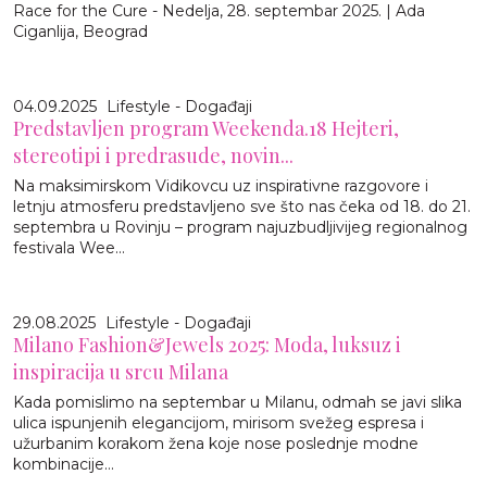
Race for the Cure - Nedelja, 28. septembar 2025. | Ada
Ciganlija, Beograd
04.09.2025
Lifestyle - Događaji
Predstavljen program Weekenda.18 Hejteri,
stereotipi i predrasude, novin...
Na maksimirskom Vidikovcu uz inspirativne razgovore i
letnju atmosferu predstavljeno sve što nas čeka od 18. do 21.
septembra u Rovinju – program najuzbudljivijeg regionalnog
festivala Wee...
29.08.2025
Lifestyle - Događaji
Milano Fashion&Jewels 2025: Moda, luksuz i
inspiracija u srcu Milana
Kada pomislimo na septembar u Milanu, odmah se javi slika
ulica ispunjenih elegancijom, mirisom svežeg espresa i
užurbanim korakom žena koje nose poslednje modne
kombinacije…