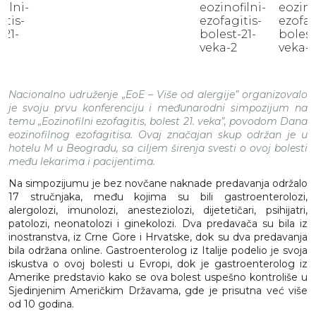
Nacionalno udruženje „EoE – Više od alergije” organizovalo
je svoju prvu konferenciju i međunarodni simpozijum na
temu „Eozinofilni ezofagitis, bolest 21. veka”, povodom Dana
eozinofilnog ezofagitisa. Ovaj značajan skup održan je u
hotelu M u Beogradu, sa ciljem širenja svesti o ovoj bolesti
među lekarima i pacijentima.
Na simpozijumu je bez novčane naknade predavanja održalo
17 stručnjaka, među kojima su bili gastroenterolozi,
alergolozi, imunolozi, anesteziolozi, dijetetičari, psihijatri,
patolozi, neonatolozi i ginekolozi. Dva predavača su bila iz
inostranstva, iz Crne Gore i Hrvatske, dok su dva predavanja
bila održana online. Gastroenterolog iz Italije podelio je svoja
iskustva o ovoj bolesti u Evropi, dok je gastroenterolog iz
Amerike predstavio kako se ova bolest uspešno kontroliše u
Sjedinjenim Američkim Državama, gde je prisutna već više
od 10 godina.