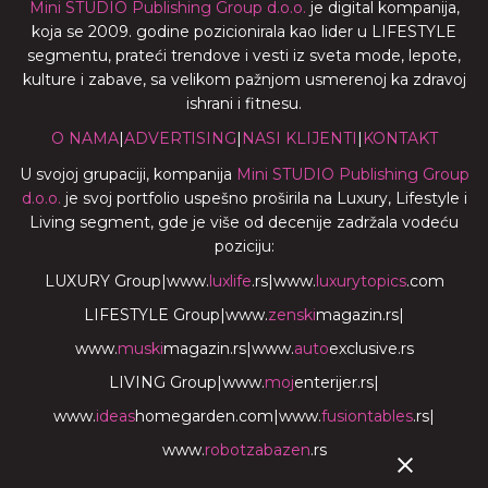
Mini STUDIO Publishing Group d.o.o.
je digital kompanija,
koja se 2009. godine pozicionirala kao lider u LIFESTYLE
segmentu, prateći trendove i vesti iz sveta mode, lepote,
kulture i zabave, sa velikom pažnjom usmerenoj ka zdravoj
ishrani i fitnesu.
O NAMA
|
ADVERTISING
|
NASI KLIJENTI
|
KONTAKT
U svojoj grupaciji, kompanija
Mini STUDIO Publishing Group
d.o.o.
je svoj portfolio uspešno proširila na Luxury, Lifestyle i
Living segment, gde je više od decenije zadržala vodeću
poziciju:
LUXURY Group
|
www.
luxlife
.rs
|
www.
luxurytopics
.com
LIFESTYLE Group
|
www.
zenski
magazin.rs
|
www.
muski
magazin.rs
|
www.
auto
exclusive.rs
LIVING Group
|
www.
moj
enterijer.rs
|
www.
ideas
homegarden.com
|
www.
fusiontables
.rs
|
www.
robotzabazen
.rs