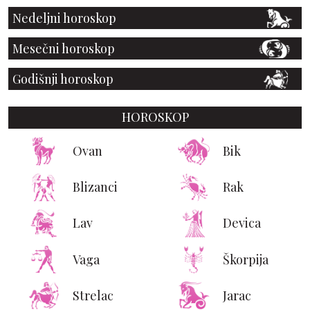
Nedeljni horoskop
Mesečni horoskop
Godišnji horoskop
HOROSKOP
Ovan
Bik
Blizanci
Rak
Lav
Devica
Vaga
Škorpija
Strelac
Jarac