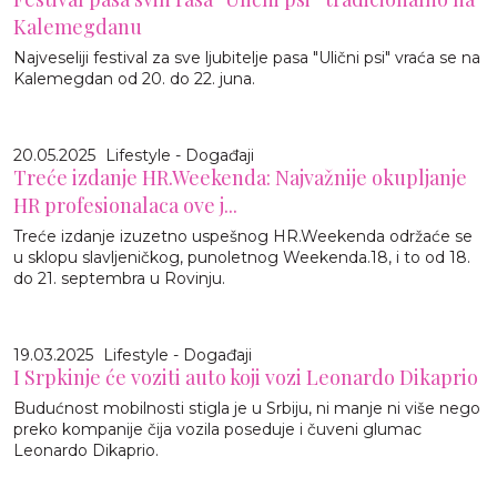
Kalemegdanu
Najveseliji festival za sve ljubitelje pasa "Ulični psi" vraća se na
Kalemegdan od 20. do 22. juna.
20.05.2025
Lifestyle - Događaji
Treće izdanje HR.Weekenda: Najvažnije okupljanje
HR profesionalaca ove j...
Treće izdanje izuzetno uspešnog HR.Weekenda održaće se
u sklopu slavljeničkog, punoletnog Weekenda.18, i to od 18.
do 21. septembra u Rovinju.
19.03.2025
Lifestyle - Događaji
I Srpkinje će voziti auto koji vozi Leonardo Dikaprio
Budućnost mobilnosti stigla je u Srbiju, ni manje ni više nego
preko kompanije čija vozila poseduje i čuveni glumac
Leonardo Dikaprio.