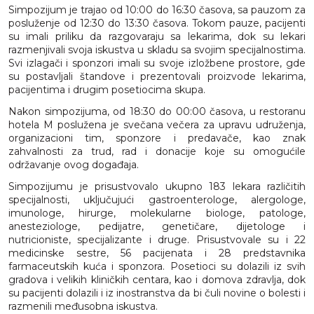
Simpozijum je trajao od 10:00 do 16:30 časova, sa pauzom za
posluženje od 12:30 do 13:30 časova. Tokom pauze, pacijenti
su imali priliku da razgovaraju sa lekarima, dok su lekari
razmenjivali svoja iskustva u skladu sa svojim specijalnostima.
Svi izlagači i sponzori imali su svoje izložbene prostore, gde
su postavljali štandove i prezentovali proizvode lekarima,
pacijentima i drugim posetiocima skupa.
Nakon simpozijuma, od 18:30 do 00:00 časova, u restoranu
hotela M poslužena je svečana večera za upravu udruženja,
organizacioni tim, sponzore i predavače, kao znak
zahvalnosti za trud, rad i donacije koje su omogućile
održavanje ovog događaja.
Simpozijumu je prisustvovalo ukupno 183 lekara različitih
specijalnosti, uključujući gastroenterologe, alergologe,
imunologe, hirurge, molekularne biologe, patologe,
anesteziologe, pedijatre, genetičare, dijetologe i
nutricioniste, specijalizante i druge. Prisustvovale su i 22
medicinske sestre, 56 pacijenata i 28 predstavnika
farmaceutskih kuća i sponzora. Posetioci su dolazili iz svih
gradova i velikih kliničkih centara, kao i domova zdravlja, dok
su pacijenti dolazili i iz inostranstva da bi čuli novine o bolesti i
razmenili međusobna iskustva.