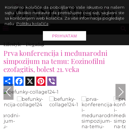
Koristimo kolačiće da poboljšamo Vaše iskustvo na našem
sajtu. Ukoliko nastavite da pretražujete ovaj sajt, saglasni ste
sa korišćenjem web kolačića. Za više informacija pogledajte
našu
Politiku kolačića
.
PRIHVATAM
Lifestyle -
Događaji
Prva konferencija i međunarodni
simpozijum na temu: Eozinofilni
ezofagitis, bolest 21. veka
Share
Facebook
X
Pinterest
Viber