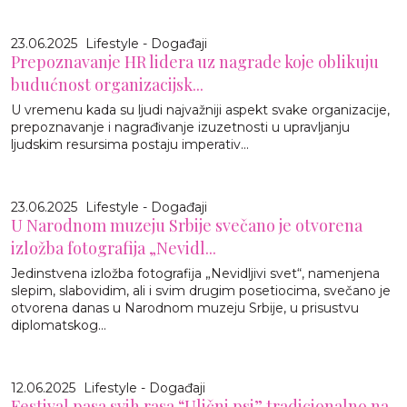
23.06.2025
Lifestyle - Događaji
Prepoznavanje HR lidera uz nagrade koje oblikuju
budućnost organizacijsk...
U vremenu kada su ljudi najvažniji aspekt svake organizacije,
prepoznavanje i nagrađivanje izuzetnosti u upravljanju
ljudskim resursima postaju imperativ...
23.06.2025
Lifestyle - Događaji
U Narodnom muzeju Srbije svečano je otvorena
izložba fotografija „Nevidl...
Jedinstvena izložba fotografija „Nevidljivi svet“, namenjena
slepim, slabovidim, ali i svim drugim posetiocima, svečano je
otvorena danas u Narodnom muzeju Srbije, u prisustvu
diplomatskog...
12.06.2025
Lifestyle - Događaji
Festival pasa svih rasa “Ulični psi” tradicionalno na