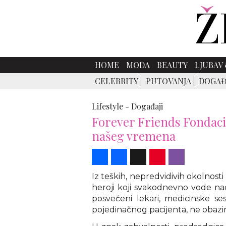
HOME
MODA
BEAUTY
LJUBAV 
CELEBRITY
PUTOVANJA
DOGAĐ
Lifestyle -
Događaji
Forever Friends Fondacij
našeg vremena
Share
Facebook
X
Pinterest
Viber
Iz teških, nepredvidivih okolnosti 
heroji koji svakodnevno vode na
posvećeni lekari, medicinske ses
pojedinačnog pacijenta, ne obaziru