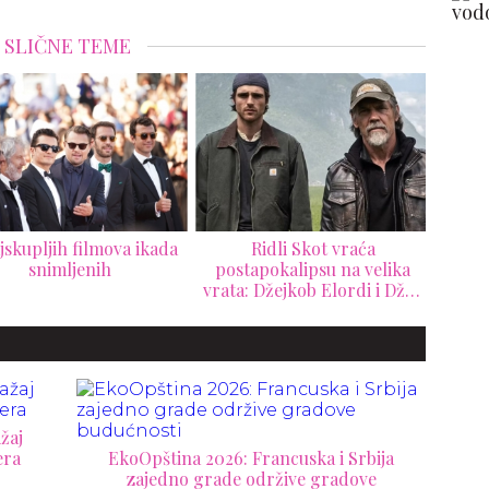
SLIČNE TEME
Ridli Skot vraća
Zašto je Nikolas Kejdž tek
Netfl
tapokalipsu na velika
sa 61 godinom zvanično
s
: Džejkob Elordi i Džoš
promenio ime?
Or
in predvode film „The
poče
Dog Stars“
žaj
era
EkoOpština 2026: Francuska i Srbija
zajedno grade održive gradove