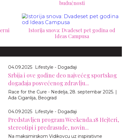
budućnosti
erni
Istorija snova: Dvadeset pet godina od
Ideas Campusa
04.09.2025
Lifestyle - Događaji
Srbija i ove godine deo najvećeg sportskog
događaja posvećenog zdravlju...
Race for the Cure - Nedelja, 28. septembar 2025. |
Ada Ciganlija, Beograd
04.09.2025
Lifestyle - Događaji
Predstavljen program Weekenda.18 Hejteri,
stereotipi i predrasude, novin...
Na maksimirskom Vidikovcu uz inspirativne