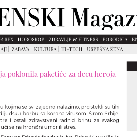
& SEX
HOROSKOP
ZDRAVLJE & FITNESS
PORODICA
E
AJI
ZABAVA
KULTURA
HI-TECH
USPEŠNA ŽENA
a poklonila paketiće za decu heroja
u kojima se svi zajedno nalazimo, proistekli su tihi
dljudsku borbu sa korona virusom. Širom Srbije,
tre i ostali zdravstveni radnici brinu za svakog
ći se na hronični umor ili stres.