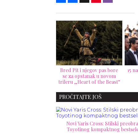
d Pit i njegov pas bore
15 najskupljih filmova ikada
 za opstanak u novom
snimljenih
pos
eru „Heart of the Beast“
vrata
Brol
PROČITAJTE JOŠ
Novi Yaris Cross: Stilski preobra
Toyotinog kompaktnog bestsel