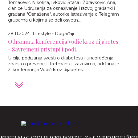
Tomašević Nikolina, Ivković Staša i Zdravković Ana,
članice Udruženja za osnaživanje i razvoj građanki i
građana "Osnažene", autorke istraživanja o Telegram
grupama u kojima se deli osvetn...
28.11.2024
Lifestyle - Događaji
Održana 2. konferencija Vodič kroz dijabetes
- Savremeni pristupi i podi...
U cilju podizanja svesti o dijabetesu i unapređenja
znanja o prevenciji, tretmanu i izazovima, održana je
2. konferencija Vodič kroz dijabetes.
ŽENSKI MAGAZIN JE WEB PORTAL ZA SAVREMENU ŽEN