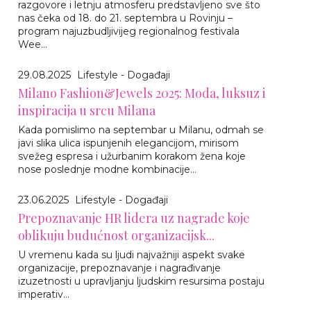
razgovore i letnju atmosferu predstavljeno sve što
nas čeka od 18. do 21. septembra u Rovinju –
program najuzbudljivijeg regionalnog festivala
Wee...
29.08.2025
Lifestyle - Događaji
Milano Fashion&Jewels 2025: Moda, luksuz i
inspiracija u srcu Milana
Kada pomislimo na septembar u Milanu, odmah se
javi slika ulica ispunjenih elegancijom, mirisom
svežeg espresa i užurbanim korakom žena koje
nose poslednje modne kombinacije…
23.06.2025
Lifestyle - Događaji
Prepoznavanje HR lidera uz nagrade koje
oblikuju budućnost organizacijsk...
U vremenu kada su ljudi najvažniji aspekt svake
organizacije, prepoznavanje i nagrađivanje
izuzetnosti u upravljanju ljudskim resursima postaju
imperativ...