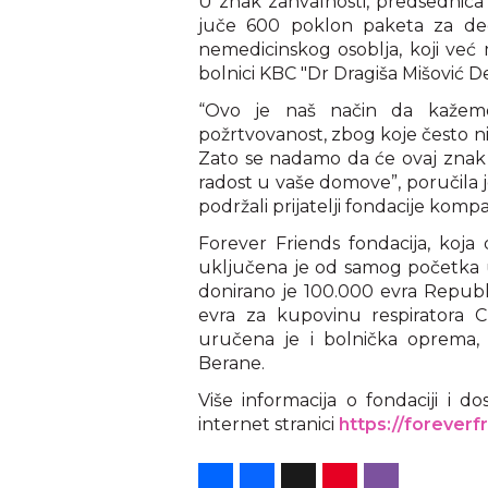
U znak zahvalnosti, predsednica 
juče 600 poklon paketa za decu
nemedicinskog osoblja, koji ve
bolnici KBC "Dr Dragiša Mišović De
“Ovo je naš način da kažemo
požrtvovanost, zbog koje često nist
Zato se nadamo da će ovaj znak 
radost u vaše domove”, poručila j
podržali prijatelji fondacije kompa
Forever Friends fondacija, koja d
uključena je od samog početka u
donirano je 100.000 evra Repub
evra za kupovinu respiratora 
uručena je i bolnička oprema, 
Berane.
Više informacija o fondaciji i 
internet stranici
https://foreverfr
Share
Facebook
X
Pinterest
Viber