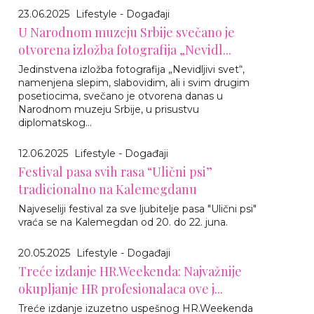
23.06.2025
Lifestyle - Događaji
U Narodnom muzeju Srbije svečano je
otvorena izložba fotografija „Nevidl...
Jedinstvena izložba fotografija „Nevidljivi svet“,
namenjena slepim, slabovidim, ali i svim drugim
posetiocima, svečano je otvorena danas u
Narodnom muzeju Srbije, u prisustvu
diplomatskog...
12.06.2025
Lifestyle - Događaji
Festival pasa svih rasa “Ulični psi”
tradicionalno na Kalemegdanu
Najveseliji festival za sve ljubitelje pasa "Ulični psi"
vraća se na Kalemegdan od 20. do 22. juna.
20.05.2025
Lifestyle - Događaji
Treće izdanje HR.Weekenda: Najvažnije
okupljanje HR profesionalaca ove j...
Treće izdanje izuzetno uspešnog HR.Weekenda