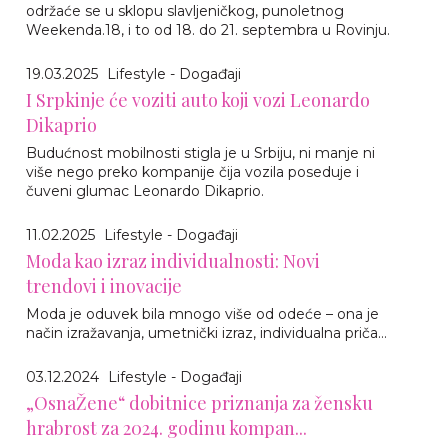
održaće se u sklopu slavljeničkog, punoletnog
Weekenda.18, i to od 18. do 21. septembra u Rovinju.
19.03.2025
Lifestyle - Događaji
I Srpkinje će voziti auto koji vozi Leonardo
Dikaprio
Budućnost mobilnosti stigla je u Srbiju, ni manje ni
više nego preko kompanije čija vozila poseduje i
čuveni glumac Leonardo Dikaprio.
11.02.2025
Lifestyle - Događaji
Moda kao izraz individualnosti: Novi
trendovi i inovacije
Moda je oduvek bila mnogo više od odeće – ona je
način izražavanja, umetnički izraz, individualna priča…
03.12.2024
Lifestyle - Događaji
„OsnaŽene“ dobitnice priznanja za žensku
hrabrost za 2024. godinu kompan...