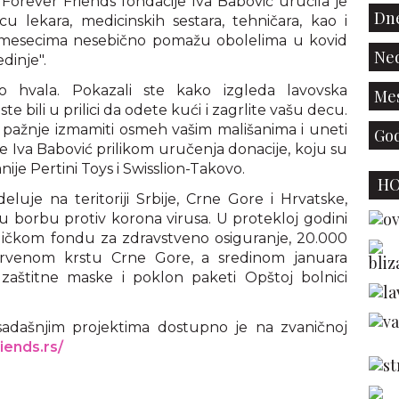
Forever Friends fondacije Iva Babović uručila je
Dne
 lekara, medicinskih sestara, tehničara, kao i
ć mesecima nesebično pomažu obolelima u kovid
Ned
dinje".
 hvala. Pokazali ste kako izgleda lavovska
Mes
e bili u prilici da odete kući i zagrlite vašu decu.
pažnje izmamiti osmeh vašim mališanima i uneti
God
e Iva Babović prilikom uručenja donacije, koju su
nije Pertini Toys i Swisslion-Takovo.
H
eluje na teritoriji Srbije, Crne Gore i Hrvatske,
 borbu protiv korona virusa. U protekloj godini
ličkom fondu za zdravstveno osiguranje, 20.000
Crvenom krstu Crne Gore, a sredinom januara
zaštitne maske i poklon paketi Opštoj bolnici
dosadašnjim projektima dostupno je na zvaničnoj
iends.rs/