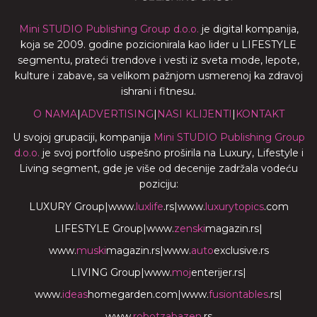
Mini STUDIO Publishing Group d.o.o.
je digital kompanija,
koja se 2009. godine pozicionirala kao lider u LIFESTYLE
segmentu, prateći trendove i vesti iz sveta mode, lepote,
kulture i zabave, sa velikom pažnjom usmerenoj ka zdravoj
ishrani i fitnesu.
O NAMA
|
ADVERTISING
|
NASI KLIJENTI
|
KONTAKT
U svojoj grupaciji, kompanija
Mini STUDIO Publishing Group
d.o.o.
je svoj portfolio uspešno proširila na Luxury, Lifestyle i
Living segment, gde je više od decenije zadržala vodeću
poziciju:
LUXURY Group
|
www.
luxlife
.rs
|
www.
luxurytopics
.com
LIFESTYLE Group
|
www.
zenski
magazin.rs
|
www.
muski
magazin.rs
|
www.
auto
exclusive.rs
LIVING Group
|
www.
moj
enterijer.rs
|
www.
ideas
homegarden.com
|
www.
fusiontables
.rs
|
www.
robotzabazen
.rs