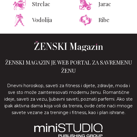
Strelac
Jarac
Vodolija
Ribe
ŽENSKI MAGAZIN JE WEB PORTAL ZA SAVREMENU
ŽENU
Dnevni horoskop, saveti za fitness i dijete, zdravlje, moda i
sve sto može zainteresovati modernu ženu. Romantične
ideje, saveti za vezu, ljubavni saveti, poznati parfemi. Ako ste
ipak aktivna dama koja voli da trenira, ovde ćete naći mnoge
savete vezane za treninge i fitness, kao i plan ishrane.