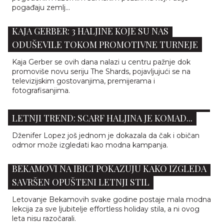
pogađaju zemlj...
KAJA GERBER: 3 HALJINE KOJE SU NAS
ODUŠEVILE TOKOM PROMOTIVNE TURNEJE
Kaja Gerber se ovih dana nalazi u centru pažnje dok
promoviše novu seriju The Shards, pojavljujući se na
televizijskim gostovanjima, premijerama i
fotografisanjima.
DŽENIFER LOPEZ U RIMU POKAZALA SAVRŠEN
LETNJI TREND: SCARF HALJINA JE KOMAD...
Dženifer Lopez još jednom je dokazala da čak i običan
odmor može izgledati kao modna kampanja.
BEKAMOVI NA IBICI POKAZUJU KAKO IZGLEDA
SAVRŠEN OPUŠTENI LETNJI STIL
Letovanje Bekamovih svake godine postaje mala modna
lekcija za sve ljubitelje effortless holiday stila, a ni ovog
leta nisu razočarali.