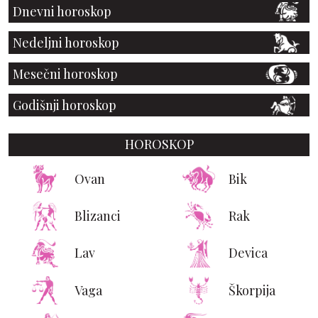
Dnevni horoskop
Nedeljni horoskop
Mesečni horoskop
Godišnji horoskop
HOROSKOP
Ovan
Bik
Blizanci
Rak
Lav
Devica
Vaga
Škorpija