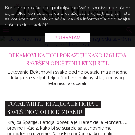
Koristimo kolačiće da poboljšamo Vaše iskustvo na našem
sajtu. Ukoliko nastavite da pretražujete ovaj sajt, saglasni ste
sa korišćenjem web kolačića. Za više informacija pogledajte
našu
Politiku kolačića
.
PRIHVATAM
BEKAMOVI NA IBICI POKAZUJU KAKO IZGLEDA
SAVRŠEN OPUŠTENI LETNJI STIL
Letovanje Bekamovih svake godine postaje mala modna
lekcija za sve ljubitelje effortless holiday stila, a ni ovog
leta nisu razočarali.
TOTAL WHITE: KRALJICA LETICIJA U
SAVRŠENOM OFFICE IZDANJU
Kraljica Španije, Leticija, posetila je Herez de la Fronteru, u
provinciji Kadiz, kako bi se susrela sa stanovnicima
pogođenim razornim šumskim požarima koji i dalje