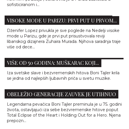
sofisticiranom i...
DŽENIFER LOPEZ ZABLISTALA NA NEDELJI
VISOKE MODE U PARIZU: PRVI PUT U PRVOM...
Dženifer Lopez privukla je sve poglede na Nedelji visoke
mode u Parizu, gde je prvi put prisustvovala reviji
libanskog dizajnera Zuhaira Murada. Njihova saradnja traje
više od dece...
LJUBAVNA PRIČA BONI TAJLER KOJA JE TRAJALA
VIŠE OD 50 GODINA: MUŠKARAC KOJI...
Iza svetske slave i bezvremenskih hitova Boni Tajler krila
se jedna od najlepših ljubavnih priča u svetu muzike.
PREMINULA BONI TAJLER: GLAS KOJI JE
OBELEŽIO GENERACIJE ZAUVEK JE UTIHNUO
Legendarna pevačica Boni Tajler preminula je u 75. godini
života, ostavljajući iza sebe bezvremenske hitove poput
Total Eclipse of the Heart i Holding Out for a Hero. Njena
prepozn...
FRIDA KALO: ŽENA IZA CVEĆA KOJA JE POSTALA