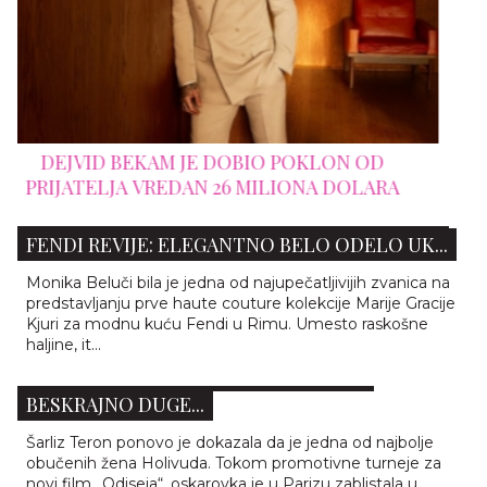
A
MONIKA BELUČI ZABLISTALA U PRVOM REDU
FENDI REVIJE: ELEGANTNO BELO ODELO UK...
Monika Beluči bila je jedna od najupečatljivijih zvanica na
predstavljanju prve haute couture kolekcije Marije Gracije
Kjuri za modnu kuću Fendi u Rimu. Umesto raskošne
ŠARLIZ TERON ODUŠEVILA PARIZ: U
haljine, it...
GLAMUROZNOM IZDANJU POKAZALA
BESKRAJNO DUGE...
Šarliz Teron ponovo je dokazala da je jedna od najbolje
obučenih žena Holivuda. Tokom promotivne turneje za
novi film „Odiseja“, oskarovka je u Parizu zablistala u