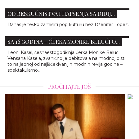
DŽENIFER LOPEZ PROSLAVILA 57. ROĐENDAN:
OD BESKUĆNIŠTVA I HAPŠENJA SA DIDIJ...
Danas je teško zamisliti pop kulturu bez Dženifer Lopez.
LEONI KASEL DEBITOVALA NA MODNOJ PISTI
SA 16 GODINA – ĆERKA MONIKE BELUČI O...
Leoni Kasel, šesnaestogodišnja ćerka Monike Beluči i
Vensana Kasela, zvanično je debitovala na modnoj pisti, i
to na jednoj od najiščekivanijih modnih revija godine –
spektakularno...
PROČITAJTE JOŠ
OVO JE NAJSKUPLJI PAS NA SVETU: NJEGOVO
ODRŽAVANJE KOŠTA KAO LUKSUZAN
AUTOMOBIL