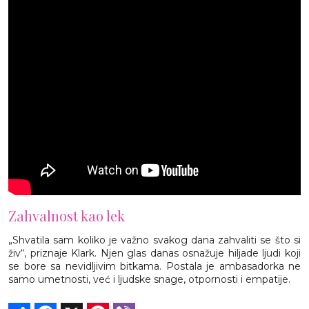
Zahvalnost kao lek
„Shvatila sam koliko je važno svakog dana zahvaliti se što si
živ“, priznaje Klark. Njen glas danas osnažuje hiljade ljudi koji
se bore sa nevidljivim bitkama. Postala je ambasadorka ne
samo umetnosti, već i ljudske snage, otpornosti i empatije.
Share
Facebook
X
Pinterest
Viber