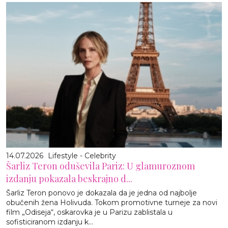
14.07.2026
Lifestyle - Celebrity
Šarliz Teron oduševila Pariz: U glamuroznom
izdanju pokazala beskrajno d...
Šarliz Teron ponovo je dokazala da je jedna od najbolje
obučenih žena Holivuda. Tokom promotivne turneje za novi
film „Odiseja“, oskarovka je u Parizu zablistala u
sofisticiranom izdanju k...