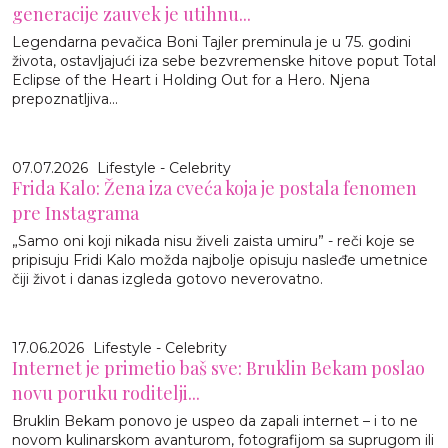
generacije zauvek je utihnu...
Legendarna pevačica Boni Tajler preminula je u 75. godini
života, ostavljajući iza sebe bezvremenske hitove poput Total
Eclipse of the Heart i Holding Out for a Hero. Njena
prepoznatljiva...
07.07.2026
Lifestyle - Celebrity
Frida Kalo: Žena iza cveća koja je postala fenomen
pre Instagrama
„Samo oni koji nikada nisu živeli zaista umiru” - reči koje se
pripisuju Fridi Kalo možda najbolje opisuju nasleđe umetnice
čiji život i danas izgleda gotovo neverovatno.
17.06.2026
Lifestyle - Celebrity
Internet je primetio baš sve: Bruklin Bekam poslao
novu poruku roditelji...
Bruklin Bekam ponovo je uspeo da zapali internet – i to ne
novom kulinarskom avanturom, fotografijom sa suprugom ili