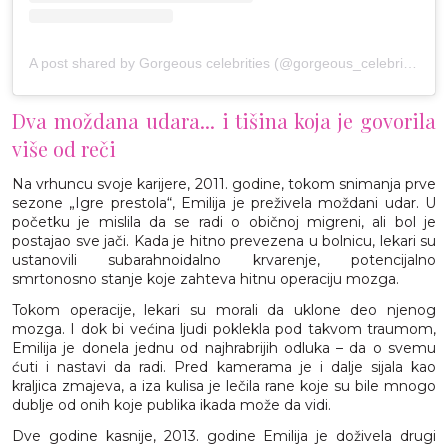
A post shared by Gorgeous celebrities (@gorgeous_celebrities)
Dva moždana udara... i tišina koja je govorila
više od reči
Na vrhuncu svoje karijere, 2011. godine, tokom snimanja prve
sezone „Igre prestola“, Emilija je preživela moždani udar. U
početku je mislila da se radi o običnoj migreni, ali bol je
postajao sve jači. Kada je hitno prevezena u bolnicu, lekari su
ustanovili subarahnoidalno krvarenje, potencijalno
smrtonosno stanje koje zahteva hitnu operaciju mozga.
Tokom operacije, lekari su morali da uklone deo njenog
mozga. I dok bi većina ljudi poklekla pod takvom traumom,
Emilija je donela jednu od najhrabrijih odluka – da o svemu
ćuti i nastavi da radi. Pred kamerama je i dalje sijala kao
kraljica zmajeva, a iza kulisa je lečila rane koje su bile mnogo
dublje od onih koje publika ikada može da vidi.
Dve godine kasnije, 2013. godine Emilija je doživela drugi