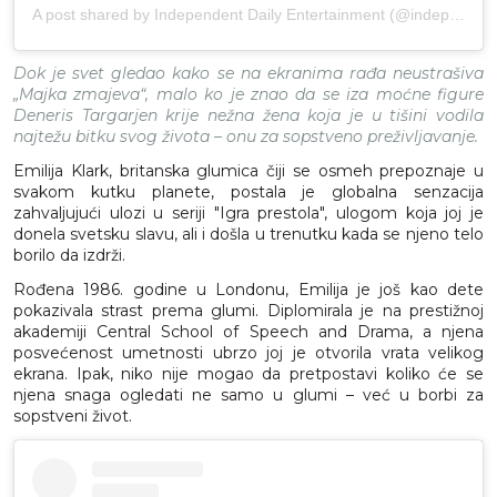
A post shared by Independent Daily Entertainment (@independentdailyent)
Dok je svet gledao kako se na ekranima rađa neustrašiva
„Majka zmajeva“, malo ko je znao da se iza moćne figure
Deneris Targarjen krije nežna žena koja je u tišini vodila
najtežu bitku svog života – onu za sopstveno preživljavanje.
Emilija Klark, britanska glumica čiji se osmeh prepoznaje u
svakom kutku planete, postala je globalna senzacija
zahvaljujući ulozi u seriji "Igra prestola", ulogom koja joj je
donela svetsku slavu, ali i došla u trenutku kada se njeno telo
borilo da izdrži.
Rođena 1986. godine u Londonu, Emilija je još kao dete
pokazivala strast prema glumi. Diplomirala je na prestižnoj
akademiji Central School of Speech and Drama, a njena
posvećenost umetnosti ubrzo joj je otvorila vrata velikog
ekrana. Ipak, niko nije mogao da pretpostavi koliko će se
njena snaga ogledati ne samo u glumi – već u borbi za
sopstveni život.