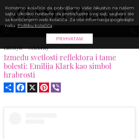
Koristimo kolačiće da poboljšamo Vaše iskustvo na našem
sajtu. Ukoliko nastavite da pretražujete ovaj sajt, saglasni ste
sa korišćenjem web kolačića. Za više informacija pogledajte
našu
Politiku kolačića
.
PRIHVATAM
Lifestyle -
Celebrity
Između svetlosti reflektora i tame
bolesti: Emilija Klark kao simbol
hrabrosti
Share
Facebook
X
Pinterest
Viber