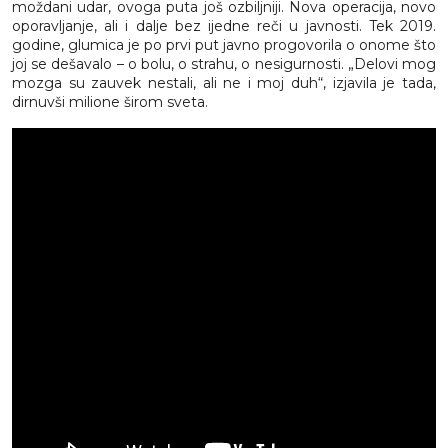
moždani udar, ovoga puta još ozbiljniji. Nova operacija, novo
oporavljanje, ali i dalje bez ijedne reči u javnosti. Tek 2019.
godine, glumica je po prvi put javno progovorila o onome što
joj se dešavalo – o bolu, o strahu, o nesigurnosti. „Delovi mog
mozga su zauvek nestali, ali ne i moj duh“, izjavila je tada,
dirnuvši milione širom sveta.