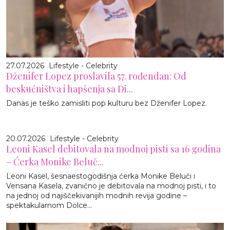
27.07.2026
Lifestyle - Celebrity
Dženifer Lopez proslavila 57. rođendan: Od
beskućništva i hapšenja sa Di...
Danas je teško zamisliti pop kulturu bez Dženifer Lopez.
20.07.2026
Lifestyle - Celebrity
Leoni Kasel debitovala na modnoj pisti sa 16 godina
– Ćerka Monike Beluč...
Leoni Kasel, šesnaestogodišnja ćerka Monike Beluči i
Vensana Kasela, zvanično je debitovala na modnoj pisti, i to
na jednoj od najiščekivanijih modnih revija godine –
spektakularnom Dolce...