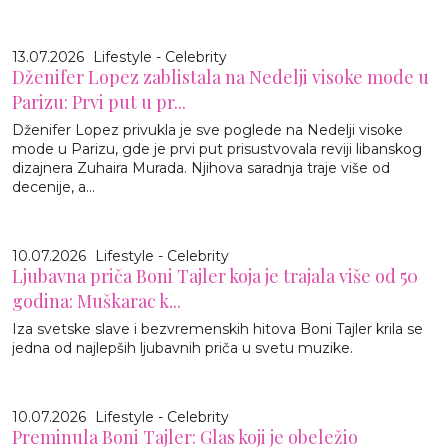
13.07.2026
Lifestyle - Celebrity
Dženifer Lopez zablistala na Nedelji visoke mode u
Parizu: Prvi put u pr...
Dženifer Lopez privukla je sve poglede na Nedelji visoke
mode u Parizu, gde je prvi put prisustvovala reviji libanskog
dizajnera Zuhaira Murada. Njihova saradnja traje više od
decenije, a...
10.07.2026
Lifestyle - Celebrity
Ljubavna priča Boni Tajler koja je trajala više od 50
godina: Muškarac k...
Iza svetske slave i bezvremenskih hitova Boni Tajler krila se
jedna od najlepših ljubavnih priča u svetu muzike.
10.07.2026
Lifestyle - Celebrity
Preminula Boni Tajler: Glas koji je obeležio