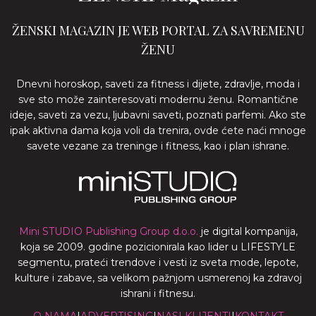
ŽENSKI MAGAZIN JE WEB PORTAL ZA SAVREMENU
ŽENU
Dnevni horoskop, saveti za fitness i dijete, zdravlje, moda i
sve sto može zainteresovati modernu ženu. Romantične
ideje, saveti za vezu, ljubavni saveti, poznati parfemi. Ako ste
ipak aktivna dama koja voli da trenira, ovde ćete naći mnoge
savete vezane za treninge i fitness, kao i plan ishrane.
Mini STUDIO Publishing Group d.o.o.
je digital kompanija,
koja se 2009. godine pozicionirala kao lider u LIFESTYLE
segmentu, prateći trendove i vesti iz sveta mode, lepote,
kulture i zabave, sa velikom pažnjom usmerenoj ka zdravoj
ishrani i fitnesu.
O NAMA
|
ADVERTISING
|
NASI KLIJENTI
|
KONTAKT