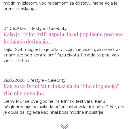
modnim izletom, već reklamom za dostavu hrane koja je,
prema mišljenju...
04.06.2026
Lifestyle - Celebrity
Kako je Tejlor Svift uspela da od pop ikone postane
hodajuća definicija...
Tejlor Svift očigledno je ušla u svoju “ne vičem, ali se vidi da
imam sve pod kontrolom” fazu života. I moda to prati kao
verni PR tim.
26.05.2026
Lifestyle - Celebrity
Kan 2026: Demi Mur dokazala da “tiha elegancija”
više nije dovoljna
Demi Mur se ove godine na Filmski festival u Kanu
očigledno nije pojavila da bi “prisustvovala događaju”. Ne, ona
je došla da izgleda kao final boss modne industrije.