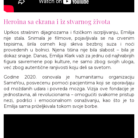
Heroina sa ekrana i iz stvarnog života
Uprkos strašnim dijagnozama i fizičkom iscrpljivanju, Emilija
nije stala. Snimala je filmove, pojavljivala se na crvenim
tepisima, širila osmeh koji skriva bezbroj suza i noći
provedenih u bolnici. Njena tišina nije bila slabost – bila je
dokaz snage. Danas, Emilija Klark važi za jednu od najhrabrijih
figura savremene pop kulture, ne samo zbog svojih uloga,
već zbog autentične ranjivosti koju deli sa svetom.
Godine 2020. osnovala je humanitarnu organizaciju
SameYou, posvećenu pomoći pacijentima koji se oporavljaju
od moždanih udara i povreda mozga. Vizija ove fondacije je
jednostavna, ali revolucionarna – omogućiti svakome pristup
nezi, podršci i emocionalnom osnaživanju, kao što je to
Emilija sama priželjkivala tokom svoje borbe.