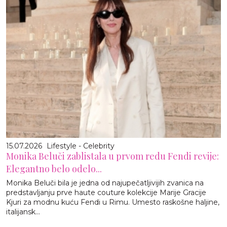
15.07.2026
Lifestyle - Celebrity
Monika Beluči zablistala u prvom redu Fendi revije:
Elegantno belo odelo...
Monika Beluči bila je jedna od najupečatljivijih zvanica na
predstavljanju prve haute couture kolekcije Marije Gracije
Kjuri za modnu kuću Fendi u Rimu. Umesto raskošne haljine,
italijansk...