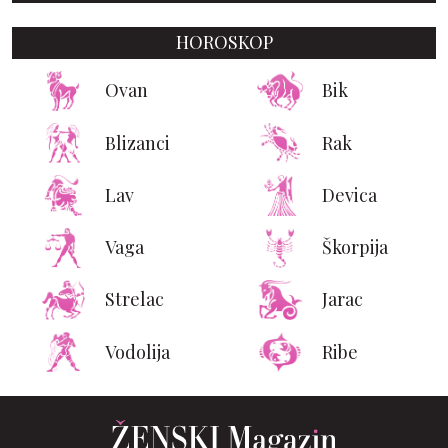
HOROSKOP
Ovan
Bik
Blizanci
Rak
Lav
Devica
Vaga
Škorpija
Strelac
Jarac
Vodolija
Ribe