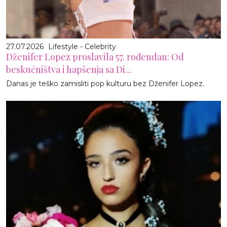
27.07.2026
Lifestyle - Celebrity
Dženifer Lopez proslavila 57. rođendan: Od
beskućništva i hapšenja sa Di...
Danas je teško zamisliti pop kulturu bez Dženifer Lopez.