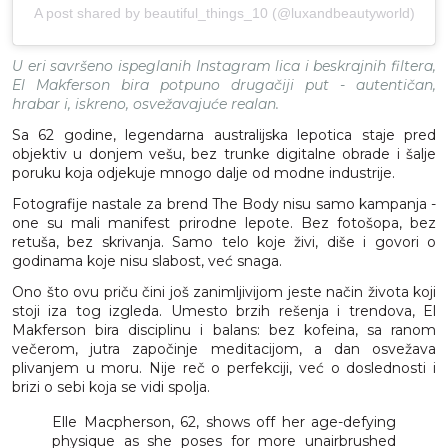
A post shared by beautiful_things_10 (@luxandbeautyworld)
U eri savršeno ispeglanih Instagram lica i beskrajnih filtera,
El Makferson bira potpuno drugačiji put - autentičan,
hrabar i, iskreno, osvežavajuće realan.
Sa 62 godine, legendarna australijska lepotica staje pred
objektiv u donjem vešu, bez trunke digitalne obrade i šalje
poruku koja odjekuje mnogo dalje od modne industrije.
Fotografije nastale za brend The Body nisu samo kampanja -
one su mali manifest prirodne lepote. Bez fotošopa, bez
retuša, bez skrivanja. Samo telo koje živi, diše i govori o
godinama koje nisu slabost, već snaga.
Ono što ovu priču čini još zanimljivijom jeste način života koji
stoji iza tog izgleda. Umesto brzih rešenja i trendova, El
Makferson bira disciplinu i balans: bez kofeina, sa ranom
večerom, jutra započinje meditacijom, a dan osvežava
plivanjem u moru. Nije reč o perfekciji, već o doslednosti i
brizi o sebi koja se vidi spolja.
Elle Macpherson, 62, shows off her age-defying
physique as she poses for more unairbrushed