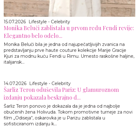
15.07.2026
Lifestyle - Celebrity
Monika Beluči zablistala u prvom redu Fendi revije:
Elegantno belo odelo...
Monika Beluči bila je jedna od najupečatljivijih zvanica na
predstavljanju prve haute couture kolekcije Marije Gracije
Kjuri za modnu kuću Fendi u Rimu. Umesto raskošne haljine,
italijansk...
14.07.2026
Lifestyle - Celebrity
Šarliz Teron oduševila Pariz: U glamuroznom
izdanju pokazala beskrajno d...
Šarliz Teron ponovo je dokazala da je jedna od najbolje
obučenih žena Holivuda. Tokom promotivne turneje za novi
film „Odiseja“, oskarovka je u Parizu zablistala u
sofisticiranom izdanju k...