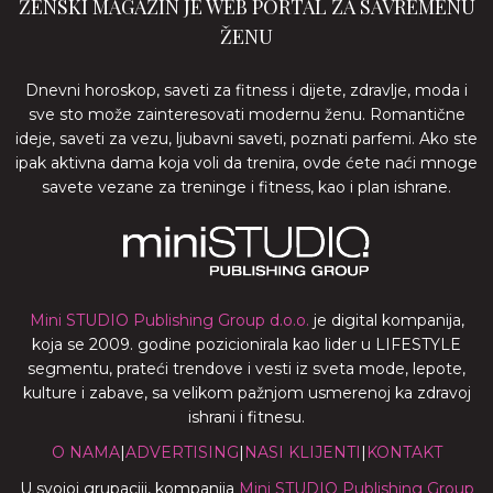
ŽENSKI MAGAZIN JE WEB PORTAL ZA SAVREMENU
ŽENU
Dnevni horoskop, saveti za fitness i dijete, zdravlje, moda i
sve sto može zainteresovati modernu ženu. Romantične
ideje, saveti za vezu, ljubavni saveti, poznati parfemi. Ako ste
ipak aktivna dama koja voli da trenira, ovde ćete naći mnoge
savete vezane za treninge i fitness, kao i plan ishrane.
Mini STUDIO Publishing Group d.o.o.
je digital kompanija,
koja se 2009. godine pozicionirala kao lider u LIFESTYLE
segmentu, prateći trendove i vesti iz sveta mode, lepote,
kulture i zabave, sa velikom pažnjom usmerenoj ka zdravoj
ishrani i fitnesu.
O NAMA
|
ADVERTISING
|
NASI KLIJENTI
|
KONTAKT
U svojoj grupaciji, kompanija
Mini STUDIO Publishing Group