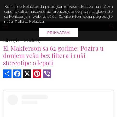
Koristimo kolačiće da poboljšamo Vaše iskustvo na našem
sajtu. Ukoliko nastavite da pretražujete ovaj sajt, saglasni ste
sa korišćenjem web kolačića. Za više informacija pogledajte
našu
Politiku kolačića
.
PRIHVATAM
Lifestyle -
Celebrity
El Makferson sa 62 godine: Pozira u
donjem vešu bez filtera i ruši
stereotipe o lepoti
Share
Facebook
X
Pinterest
Viber