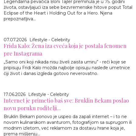
Legendarna pevačica Boni Tajler preminula je u 75. godini
života, ostavljajući iza sebe bezvremenske hitove poput Total
Eclipse of the Heart i Holding Out for a Hero. Njena
prepoznatljiva...
07.07.2026
Lifestyle - Celebrity
Frida Kalo: Žena iza cveća koja je postala fenomen
pre Instagrama
„Samo oni koji nikada nisu živeli zaista umiru” - reči koje se
pripisuju Fridi Kalo možda najbolje opisuju nasleđe umetnice
čiji život i danas izgleda gotovo neverovatno.
17.06.2026
Lifestyle - Celebrity
Internet je primetio baš sve: Bruklin Bekam poslao
novu poruku roditelji...
Bruklin Bekam ponovo je uspeo da zapali internet – i to ne
novom kulinarskom avanturom, fotografijom sa suprugom ili
modnim izletom, već reklamom za dostavu hrane koja je,
prema mišljenju...