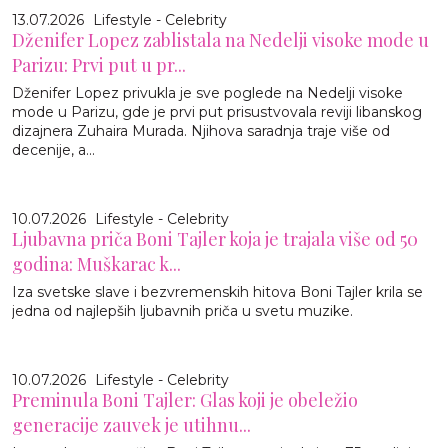
13.07.2026
Lifestyle - Celebrity
Dženifer Lopez zablistala na Nedelji visoke mode u
Parizu: Prvi put u pr...
Dženifer Lopez privukla je sve poglede na Nedelji visoke
mode u Parizu, gde je prvi put prisustvovala reviji libanskog
dizajnera Zuhaira Murada. Njihova saradnja traje više od
decenije, a...
10.07.2026
Lifestyle - Celebrity
Ljubavna priča Boni Tajler koja je trajala više od 50
godina: Muškarac k...
Iza svetske slave i bezvremenskih hitova Boni Tajler krila se
jedna od najlepših ljubavnih priča u svetu muzike.
10.07.2026
Lifestyle - Celebrity
Preminula Boni Tajler: Glas koji je obeležio
generacije zauvek je utihnu...