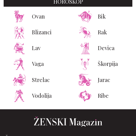
HOROSKOP
Ovan
Bik
Blizanci
Rak
Lav
Devica
Vaga
Škorpija
Strelac
Jarac
Vodolija
Ribe