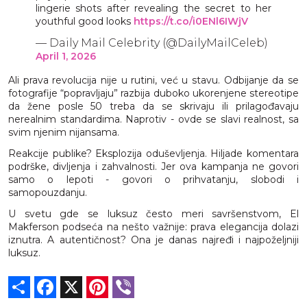
lingerie shots after revealing the secret to her
youthful good looks
https://t.co/i0ENl6IWjV
— Daily Mail Celebrity (@DailyMailCeleb)
April 1, 2026
Ali prava revolucija nije u rutini, već u stavu. Odbijanje da se
fotografije “popravljaju” razbija duboko ukorenjene stereotipe
da žene posle 50 treba da se skrivaju ili prilagođavaju
nerealnim standardima. Naprotiv - ovde se slavi realnost, sa
svim njenim nijansama.
Reakcije publike? Eksplozija oduševljenja. Hiljade komentara
podrške, divljenja i zahvalnosti. Jer ova kampanja ne govori
samo o lepoti - govori o prihvatanju, slobodi i
samopouzdanju.
U svetu gde se luksuz često meri savršenstvom, El
Makferson podseća na nešto važnije: prava elegancija dolazi
iznutra. A autentičnost? Ona je danas najređi i najpoželjniji
luksuz.
Share
Facebook
X
Pinterest
Viber