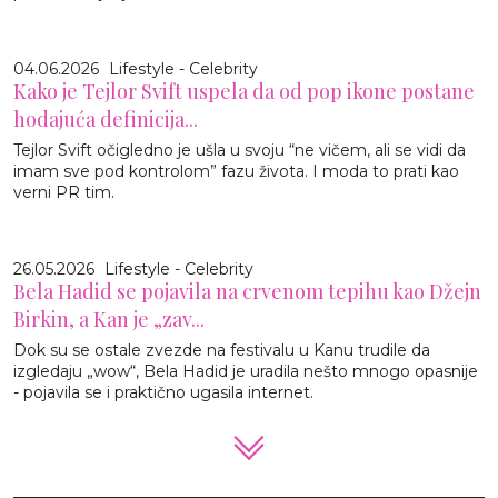
04.06.2026
Lifestyle - Celebrity
Kako je Tejlor Svift uspela da od pop ikone postane
hodajuća definicija...
Tejlor Svift očigledno je ušla u svoju “ne vičem, ali se vidi da
imam sve pod kontrolom” fazu života. I moda to prati kao
verni PR tim.
26.05.2026
Lifestyle - Celebrity
Bela Hadid se pojavila na crvenom tepihu kao Džejn
Birkin, a Kan je „zav...
Dok su se ostale zvezde na festivalu u Kanu trudile da
izgledaju „wow“, Bela Hadid je uradila nešto mnogo opasnije
- pojavila se i praktično ugasila internet.