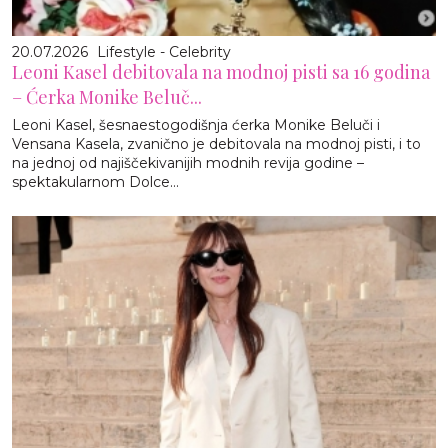
20.07.2026
Lifestyle - Celebrity
Leoni Kasel debitovala na modnoj pisti sa 16 godina
– Ćerka Monike Beluč...
Leoni Kasel, šesnaestogodišnja ćerka Monike Beluči i
Vensana Kasela, zvanično je debitovala na modnoj pisti, i to
na jednoj od najiščekivanijih modnih revija godine –
spektakularnom Dolce...