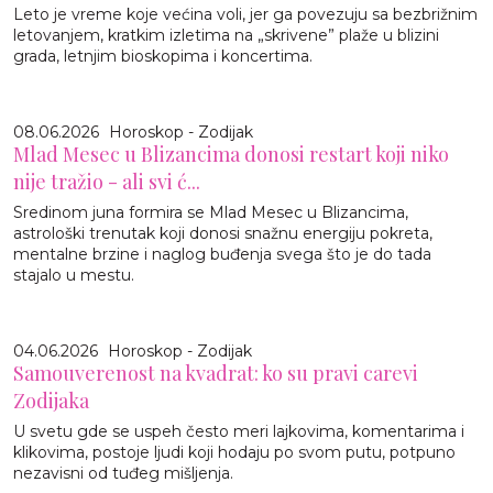
Leto je vreme koje većina voli, jer ga povezuju sa bezbrižnim
letovanjem, kratkim izletima na „skrivene” plaže u blizini
grada, letnjim bioskopima i koncertima.
08.06.2026
Horoskop - Zodijak
Mlad Mesec u Blizancima donosi restart koji niko
nije tražio - ali svi ć...
Sredinom juna formira se Mlad Mesec u Blizancima,
astrološki trenutak koji donosi snažnu energiju pokreta,
mentalne brzine i naglog buđenja svega što je do tada
stajalo u mestu.
04.06.2026
Horoskop - Zodijak
Samouverenost na kvadrat: ko su pravi carevi
Zodijaka
U svetu gde se uspeh često meri lajkovima, komentarima i
klikovima, postoje ljudi koji hodaju po svom putu, potpuno
nezavisni od tuđeg mišljenja.