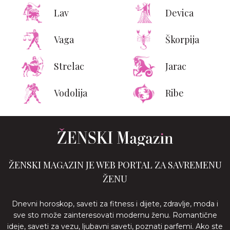
Lav
Devica
Vaga
Škorpija
Strelac
Jarac
Vodolija
Ribe
ŽENSKI MAGAZIN JE WEB PORTAL ZA SAVREMENU
ŽENU
Dnevni horoskop, saveti za fitness i dijete, zdravlje, moda i
sve sto može zainteresovati modernu ženu. Romantične
ideje, saveti za vezu, ljubavni saveti, poznati parfemi. Ako ste