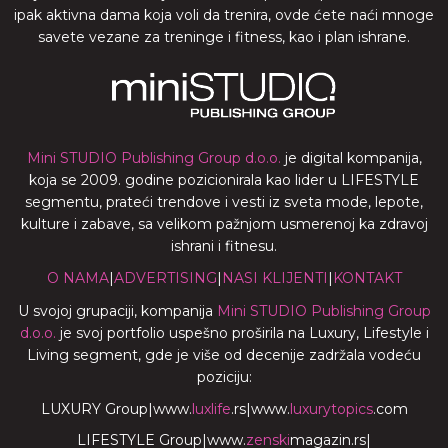
ipak aktivna dama koja voli da trenira, ovde ćete naći mnoge
savete vezane za treninge i fitness, kao i plan ishrane.
Mini STUDIO Publishing Group d.o.o.
je digital kompanija,
koja se 2009. godine pozicionirala kao lider u LIFESTYLE
segmentu, prateći trendove i vesti iz sveta mode, lepote,
kulture i zabave, sa velikom pažnjom usmerenoj ka zdravoj
ishrani i fitnesu.
O NAMA
|
ADVERTISING
|
NASI KLIJENTI
|
KONTAKT
U svojoj grupaciji, kompanija
Mini STUDIO Publishing Group
d.o.o.
je svoj portfolio uspešno proširila na Luxury, Lifestyle i
Living segment, gde je više od decenije zadržala vodeću
poziciju:
LUXURY Group
|
www.
luxlife
.rs
|
www.
luxurytopics
.com
LIFESTYLE Group
|
www.
zenski
magazin.rs
|