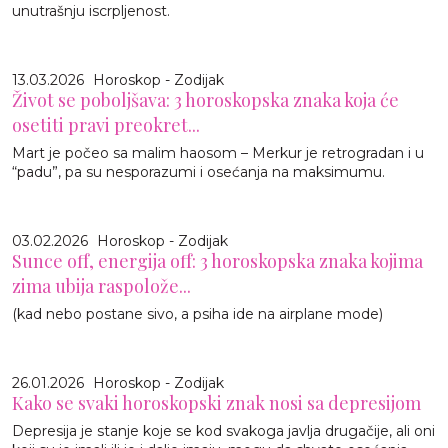
unutrašnju iscrpljenost.
13.03.2026
Horoskop - Zodijak
Život se poboljšava: 3 horoskopska znaka koja će
osetiti pravi preokret...
Mart je počeo sa malim haosom – Merkur je retrogradan i u
“padu”, pa su nesporazumi i osećanja na maksimumu.
03.02.2026
Horoskop - Zodijak
Sunce off, energija off: 3 horoskopska znaka kojima
zima ubija raspolože...
(kad nebo postane sivo, a psiha ide na airplane mode)
26.01.2026
Horoskop - Zodijak
Kako se svaki horoskopski znak nosi sa depresijom
Depresija je stanje koje se kod svakoga javlja drugačije, ali oni