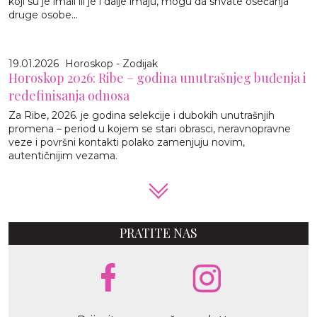
koji su je imali ili je i dalje imaju, mogu da shvate osećanja
druge osobe...
19.01.2026
Horoskop - Zodijak
Horoskop 2026: Ribe – godina unutrašnjeg buđenja i
redefinisanja odnosa
Za Ribe, 2026. je godina selekcije i dubokih unutrašnjih
promena – period u kojem se stari obrasci, neravnopravne
veze i površni kontakti polako zamenjuju novim,
autentičnijim vezama.
PRATITE NAS