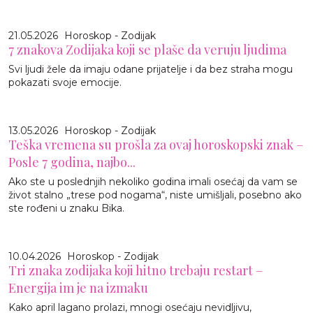
21.05.2026
Horoskop - Zodijak
7 znakova Zodijaka koji se plaše da veruju ljudima
Svi ljudi žele da imaju odane prijatelje i da bez straha mogu
pokazati svoje emocije.
13.05.2026
Horoskop - Zodijak
Teška vremena su prošla za ovaj horoskopski znak –
Posle 7 godina, najbo...
Ako ste u poslednjih nekoliko godina imali osećaj da vam se
život stalno „trese pod nogama“, niste umišljali, posebno ako
ste rođeni u znaku Bika.
10.04.2026
Horoskop - Zodijak
Tri znaka zodijaka koji hitno trebaju restart –
Energija im je na izmaku
Kako april lagano prolazi, mnogi osećaju nevidljivu,