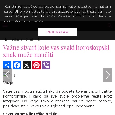
Koristimo kolačiće da poboljšamo Vaše iskustvo na našem
sajtu. Ukoliko nastavite da pretražujete ovaj sajt, saglasni ste
sa korišćenjem web kolačića. Za više informacija pogledajte
našu
Politiku kolačića
.
PRIHVATAM
Horoskop -
Zodijak
Važne stvari koje vas svaki horoskopski
znak može naučiti
Share
Facebook
X
Pinterest
Viber
Vaga
Vage vas mogu naučiti kako da budete tolerantni, prihvatite
kompromise, i kako da sve svoje probleme rešite kroz
razgovor. Od Vage takođe možete naučiti dobre manire,
pozitivan stav i kako uvek izgledati lepo i negovano.
Savet Vage: Nije teško biti fin.