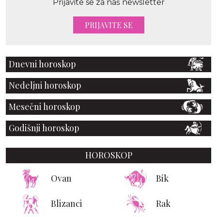
Prijavite se za naš newsletter
PRIJAVITE SE
Dnevni horoskop
Nedeljni horoskop
Mesečni horoskop
Godišnji horoskop
HOROSKOP
Ovan
Bik
Blizanci
Rak