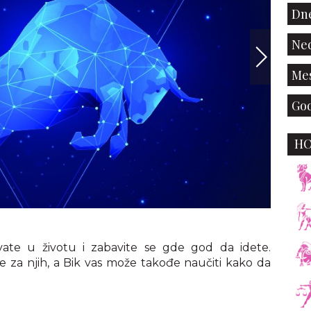
Dne
Ned
Mes
God
H
ivate u životu i zabavite se gde god da idete.
e za njih, a Bik vas može takođe naučiti kako da