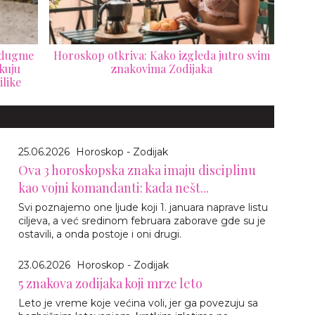
a dugme
Horoskop otkriva: Kako izgleda jutro svim
kuju
znakovima Zodijaka
ilike
25.06.2026
Horoskop - Zodijak
Ova 3 horoskopska znaka imaju disciplinu
kao vojni komandanti: kada nešt...
Svi poznajemo one ljude koji 1. januara naprave listu
ciljeva, a već sredinom februara zaborave gde su je
ostavili, a onda postoje i oni drugi.
23.06.2026
Horoskop - Zodijak
5 znakova zodijaka koji mrze leto
Leto je vreme koje većina voli, jer ga povezuju sa