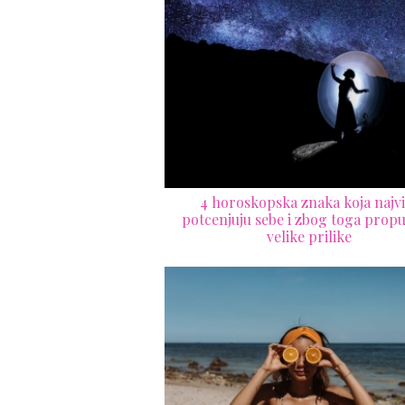
4 horoskopska znaka koja najvi
potcenjuju sebe i zbog toga propu
velike prilike