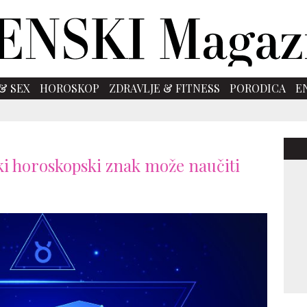
& SEX
HOROSKOP
ZDRAVLJE & FITNESS
PORODICA
E
aki horoskopski znak može naučiti