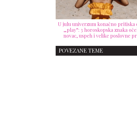
U julu univerzum konačno pritisk
„play“: 3 horoskopska znaka oče
novac, uspeh i velike poslovne pr
POVEZANE TEME