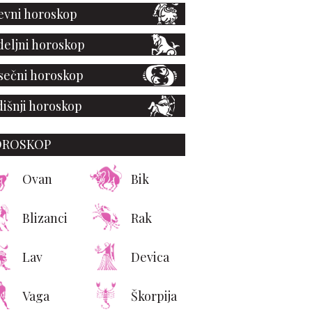
vni horoskop
eljni horoskop
ečni horoskop
išnji horoskop
OROSKOP
Ovan
Bik
Blizanci
Rak
Lav
Devica
Vaga
Škorpija