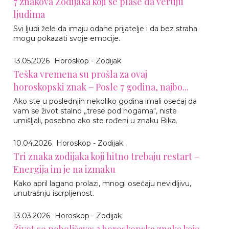
7 znakova Zodijaka koji se plaše da veruju
ljudima
Svi ljudi žele da imaju odane prijatelje i da bez straha
mogu pokazati svoje emocije.
13.05.2026
Horoskop - Zodijak
Teška vremena su prošla za ovaj
horoskopski znak – Posle 7 godina, najbo...
Ako ste u poslednjih nekoliko godina imali osećaj da
vam se život stalno „trese pod nogama“, niste
umišljali, posebno ako ste rođeni u znaku Bika.
10.04.2026
Horoskop - Zodijak
Tri znaka zodijaka koji hitno trebaju restart –
Energija im je na izmaku
Kako april lagano prolazi, mnogi osećaju nevidljivu,
unutrašnju iscrpljenost.
13.03.2026
Horoskop - Zodijak
Život se poboljšava: 3 horoskopska znaka koja