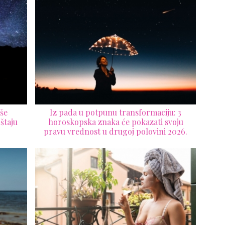
še
Iz pada u potpunu transformaciju: 3
štaju
horoskopska znaka će pokazati svoju
pravu vrednost u drugoj polovini 2026.