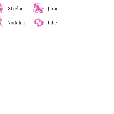
Strelac
Jarac
Vodolija
Ribe
 za spavaću sobu koje
vaki muškarac trebalo
da proba