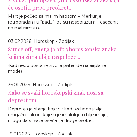
će osetiti pravi preokret...
Mart je počeo sa malim haosom – Merkur je
retrogradan i u “padu”, pa su nesporazumi i osećanja
na maksimumu.
03.02.2026
Horoskop - Zodijak
Sunce off, energija off: 3 horoskopska znaka
kojima zima ubija raspolože...
(kad nebo postane sivo, a psiha ide na airplane
mode)
26.01.2026
Horoskop - Zodijak
Kako se svaki horoskopski znak nosi sa
depresijom
Depresija je stanje koje se kod svakoga javlja
drugačije, ali oni koji su je imali ili je i dalje imaju,
mogu da shvate osećanja druge osobe...
19.01.2026
Horoskop - Zodijak