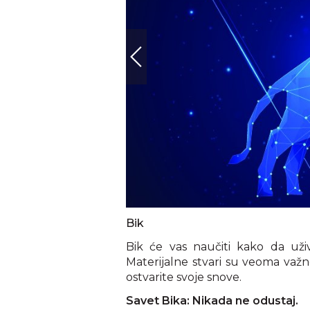
Bik
Bik će vas naučiti kako da už
Materijalne stvari su veoma važn
ostvarite svoje snove.
Savet Bika: Nikada ne odustaj.