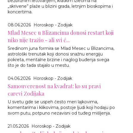
bezbrižnim letovanjem, kratkim izletima na
„skrivene” plaže u blizini grada, letnjim bioskopima i
koncertima.
08.06.2026
Horoskop - Zodijak
Mlad Mesec u Blizancima donosi restart koji
niko nije tražio - ali svi ć...
Sredinom juna formira se Mlad Mesec u Blizancima,
astrološki trenutak koji donosi snažnu energiju
pokreta, mentalne brzine i naglog buđenja svega
što je do tada stajalo u mestu.
04.06.2026
Horoskop - Zodijak
Samouverenost na kvadrat: ko su pravi
carevi Zodijaka
U svetu gde se uspeh često meri lajkovima,
komentarima i klikovima, postoje ljudi koji hodaju po
svom putu, potpuno nezavisni od tuđeg mišljenja.
21.05.2026
Horoskop - Zodijak