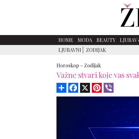
HOME
MODA
BEAUTY
LJUBAV 
LJUBAVNI
ZODIJAK
Horoskop -
Zodijak
Važne stvari koje vas sv
Share
Facebook
X
Pinterest
Viber