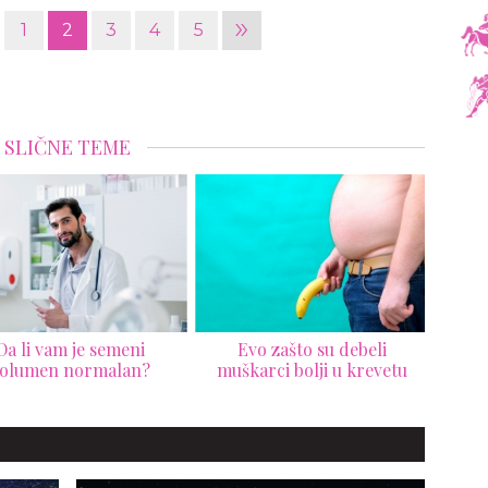
»
1
2
3
4
5
SLIČNE TEME
Da li vam je semeni
Evo zašto su debeli
Poze
olumen normalan?
muškarci bolji u krevetu
bi s