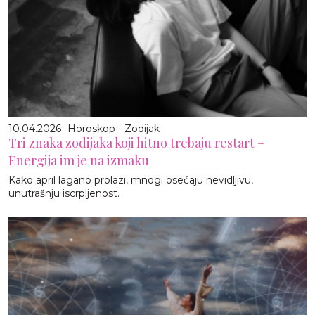
10.04.2026
Horoskop - Zodijak
Tri znaka zodijaka koji hitno trebaju restart –
Energija im je na izmaku
Kako april lagano prolazi, mnogi osećaju nevidljivu,
unutrašnju iscrpljenost.