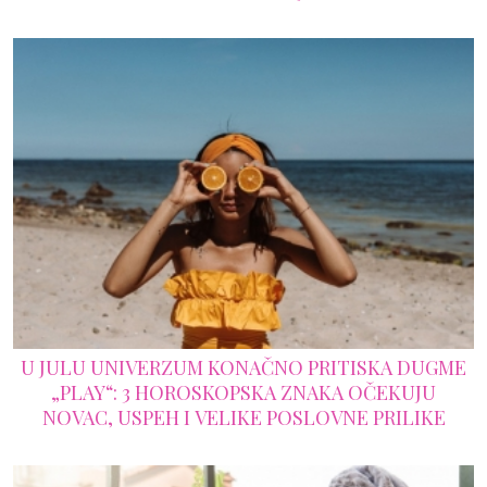
U JULU UNIVERZUM KONAČNO PRITISKA DUGME
„PLAY“: 3 HOROSKOPSKA ZNAKA OČEKUJU
NOVAC, USPEH I VELIKE POSLOVNE PRILIKE