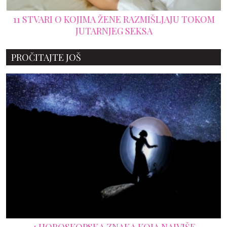
11 STVARI O KOJIMA ŽENE RAZMIŠLJAJU TOKOM
JUTARNJEG SEKSA
PROČITAJTE JOŠ