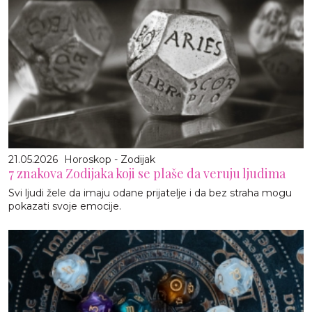
21.05.2026
Horoskop - Zodijak
7 znakova Zodijaka koji se plaše da veruju ljudima
Svi ljudi žele da imaju odane prijatelje i da bez straha mogu
pokazati svoje emocije.