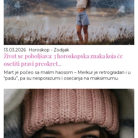
13.03.2026
Horoskop - Zodijak
Život se poboljšava: 3 horoskopska znaka koja će
osetiti pravi preokret...
Mart je počeo sa malim haosom – Merkur je retrogradan i u
“padu”, pa su nesporazumi i osećanja na maksimumu.