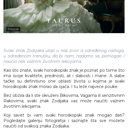
freepik
Svaki znak Zodijaka ulazi u naš život iz određenog razloga,
u određenom trenutku, da bi nam, nadamo se, pomogao i
naučio nas važnim životnim lekcijama.
Kao što znate, svaki horoskopski znak je poznat po tome što
ima svoje kvalitete, prednosti, ali i slabosti i mane. A slabe
tačke su definitivno one oblasti života u kojima je svaki
horoskopski znak morao da ojača. I tu leže najveće pouke.
Bez obzira da li ste okruženi Bikovima, Vagama ili senzitivnim
Rakovima, svaki znak Zodijaka vas može naučiti važnim
životnim lekcijama.
Koji savet bi vam svaki horoskopski znak mogao dati?
Pogledajte galeriju fotografija i saznajte šta sve možete
naučiti od svakog znaka Zodijaka.