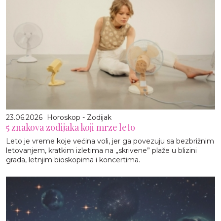
23.06.2026
Horoskop - Zodijak
5 znakova zodijaka koji mrze leto
Leto je vreme koje većina voli, jer ga povezuju sa bezbrižnim
letovanjem, kratkim izletima na „skrivene” plaže u blizini
grada, letnjim bioskopima i koncertima.