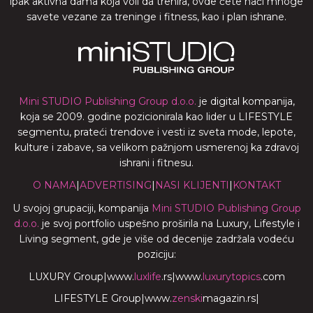
ipak aktivna dama koja voli da trenira, ovde ćete naći mnoge
savete vezane za treninge i fitness, kao i plan ishrane.
Mini STUDIO Publishing Group d.o.o.
je digital kompanija,
koja se 2009. godine pozicionirala kao lider u LIFESTYLE
segmentu, prateći trendove i vesti iz sveta mode, lepote,
kulture i zabave, sa velikom pažnjom usmerenoj ka zdravoj
ishrani i fitnesu.
O NAMA
|
ADVERTISING
|
NASI KLIJENTI
|
KONTAKT
U svojoj grupaciji, kompanija
Mini STUDIO Publishing Group
d.o.o.
je svoj portfolio uspešno proširila na Luxury, Lifestyle i
Living segment, gde je više od decenije zadržala vodeću
poziciju:
LUXURY Group
|
www.
luxlife
.rs
|
www.
luxurytopics
.com
LIFESTYLE Group
|
www.
zenski
magazin.rs
|