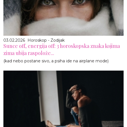
03.02.2026
Horoskop - Zodijak
Sunce off, energija off: 3 horoskopska znaka kojima
zima ubija raspolože...
(kad nebo postane sivo, a psiha ide na airplane mode)