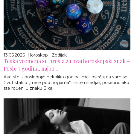
13.05.2026
Horoskop - Zodijak
Teška vremena su prošla za ovaj horoskopski znak –
Posle 7 godina, najbo...
Ako ste u poslednjih nekoliko godina imali osećaj da vam se
život stalno „trese pod nogama“, niste umišljali, posebno ako
ste rođeni u znaku Bika.