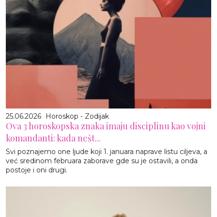
25.06.2026
Horoskop - Zodijak
Ova 3 horoskopska znaka imaju disciplinu kao vojni
komandanti: kada nešt...
Svi poznajemo one ljude koji 1. januara naprave listu ciljeva, a
već sredinom februara zaborave gde su je ostavili, a onda
postoje i oni drugi.