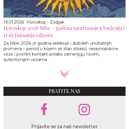
19.01.2026
Horoskop - Zodijak
Horoskop 2026: Ribe – godina unutrašnjeg buđenja i
redefinisanja odnosa
Za Ribe, 2026. je godina selekcije i dubokih unutrašnjih
promena – period u kojem se stari obrasci, neravnopravne
veze i površni kontakti polako zamenjuju novim,
autentičnijim vezama.
PRATITE NAS
Prijavite se za naš newsletter