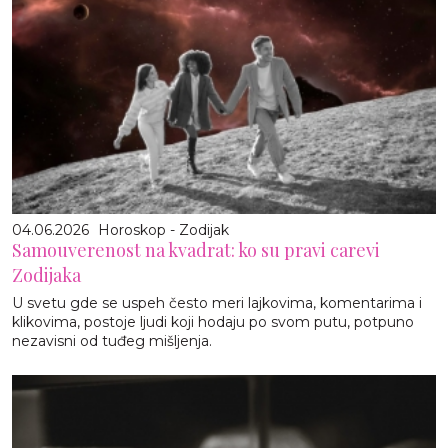
04.06.2026
Horoskop - Zodijak
Samouverenost na kvadrat: ko su pravi carevi
Zodijaka
U svetu gde se uspeh često meri lajkovima, komentarima i
klikovima, postoje ljudi koji hodaju po svom putu, potpuno
nezavisni od tuđeg mišljenja.