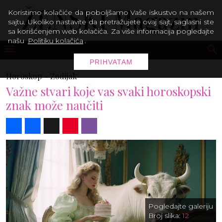
Koristimo kolačiće da poboljšamo Vaše iskustvo na našem
sajtu. Ukoliko nastavite da pretražujete ovaj sajt, saglasni ste
sa korišćenjem web kolačića. Za više informacija pogledajte
našu
Politiku kolačića
.
PRIHVATAM
Horoskop -
Zodijak
Važne stvari koje vas svaki horoskopski
znak može naučiti
Share
Facebook
X
Pinterest
Viber
Pogledajte galeriju
Broj slika:
12