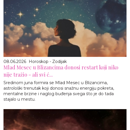
08.06.2026
Horoskop - Zodijak
Mlad Mesec u Blizancima donosi restart koji niko
nije tražio - ali svi ć...
Sredinom juna formira se Mlad Mesec u Blizancima,
astrološki trenutak koji donosi snažnu energiju pokreta,
mentalne brzine i naglog buđenja svega što je do tada
stajalo u mestu.