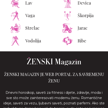
Lav
Devica
Vaga
Škorpija
Strelac
Jarac
Vodolija
Ribe
ŽENSKI MAGAZIN JE WEB PORTAL ZA SAVREMENU
ŽENU
Dnevni horoskop, saveti za fitness i dijete, zdravlje, moda i
sve sto može zainteresovati modernu ženu. Romantične
ideje, saveti za vezu, ljubavni saveti, poznati parfemi. Ako ste