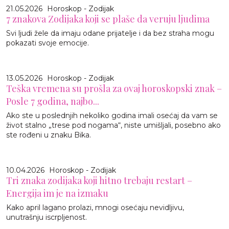
21.05.2026
Horoskop - Zodijak
7 znakova Zodijaka koji se plaše da veruju ljudima
Svi ljudi žele da imaju odane prijatelje i da bez straha mogu
pokazati svoje emocije.
13.05.2026
Horoskop - Zodijak
Teška vremena su prošla za ovaj horoskopski znak –
Posle 7 godina, najbo...
Ako ste u poslednjih nekoliko godina imali osećaj da vam se
život stalno „trese pod nogama“, niste umišljali, posebno ako
ste rođeni u znaku Bika.
10.04.2026
Horoskop - Zodijak
Tri znaka zodijaka koji hitno trebaju restart –
Energija im je na izmaku
Kako april lagano prolazi, mnogi osećaju nevidljivu,
unutrašnju iscrpljenost.