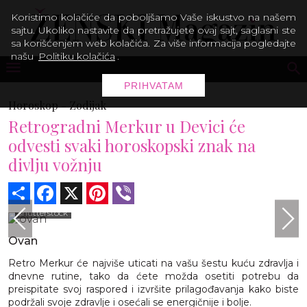
Koristimo kolačiće da poboljšamo Vaše iskustvo na našem
sajtu. Ukoliko nastavite da pretražujete ovaj sajt, saglasni ste
sa korišćenjem web kolačića. Za više informacija pogledajte
našu
Politiku kolačića
.
PRIHVATAM
Horoskop -
Zodijak
Retrogradni Merkur u Devici će
odvesti svaki horoskopski znak na
divlju vožnju
Share
Facebook
X
Pinterest
Viber
shutterstock
Ovan
Retro Merkur će najviše uticati na vašu šestu kuću zdravlja i
dnevne rutine, tako da ćete možda osetiti potrebu da
preispitate svoj raspored i izvršite prilagođavanja kako biste
podržali svoje zdravlje i osećali se energičnije i bolje.