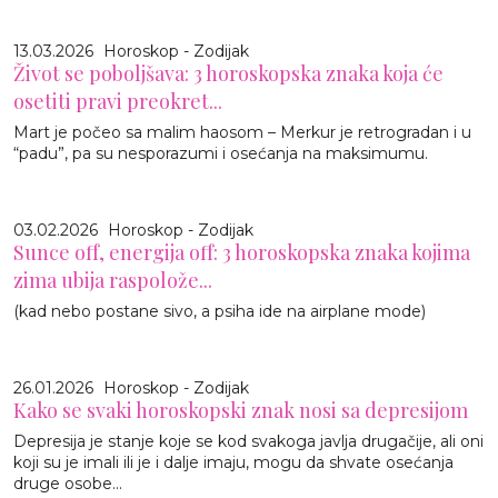
13.03.2026
Horoskop - Zodijak
Život se poboljšava: 3 horoskopska znaka koja će
osetiti pravi preokret...
Mart je počeo sa malim haosom – Merkur je retrogradan i u
“padu”, pa su nesporazumi i osećanja na maksimumu.
03.02.2026
Horoskop - Zodijak
Sunce off, energija off: 3 horoskopska znaka kojima
zima ubija raspolože...
(kad nebo postane sivo, a psiha ide na airplane mode)
26.01.2026
Horoskop - Zodijak
Kako se svaki horoskopski znak nosi sa depresijom
Depresija je stanje koje se kod svakoga javlja drugačije, ali oni
koji su je imali ili je i dalje imaju, mogu da shvate osećanja
druge osobe...