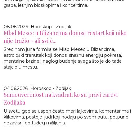
grada, letnjim bioskopima i koncertima.
08.06.2026
Horoskop - Zodijak
Mlad Mesec u Blizancima donosi restart koji niko
nije tražio - ali svi ć...
Sredinom juna formira se Mlad Mesec u Blizancima,
astrološki trenutak koji donosi snažnu energiju pokreta,
mentalne brzine i naglog buđenja svega što je do tada
stajalo u mestu.
04.06.2026
Horoskop - Zodijak
Samouverenost na kvadrat: ko su pravi carevi
Zodijaka
U svetu gde se uspeh često meri lajkovima, komentarima i
klikovima, postoje ljudi koji hodaju po svom putu, potpuno
nezavisni od tuđeg mišljenja.