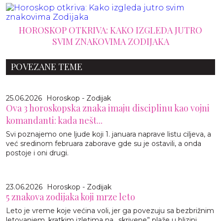
HOROSKOP OTKRIVA: KAKO IZGLEDA JUTRO
SVIM ZNAKOVIMA ZODIJAKA
POVEZANE TEME
25.06.2026
Horoskop - Zodijak
Ova 3 horoskopska znaka imaju disciplinu kao vojni
komandanti: kada nešt...
Svi poznajemo one ljude koji 1. januara naprave listu ciljeva, a
već sredinom februara zaborave gde su je ostavili, a onda
postoje i oni drugi.
23.06.2026
Horoskop - Zodijak
5 znakova zodijaka koji mrze leto
Leto je vreme koje većina voli, jer ga povezuju sa bezbrižnim
letovanjem, kratkim izletima na „skrivene” plaže u blizini