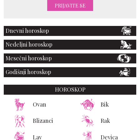
PRIJAVITE SE
Dnevni horoskop
Nedeljni horoskop
Mesečni horoskop
Godišnji horoskop
HOROSKOP
Ovan
Bik
Blizanci
Rak
Lav
Devica