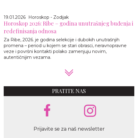
19.01.2026
Horoskop - Zodijak
Horoskop 2026: Ribe – godina unutrašnjeg buđenja i
redefinisanja odnosa
Za Ribe, 2026. je godina selekcije i dubokih unutrašnjih
promena – period u kojem se stari obrasci, neravnopravne
veze i površni kontakti polako zamenjuju novim,
autentičnijim vezama.
PRATITE NAS
Prijavite se za naš newsletter