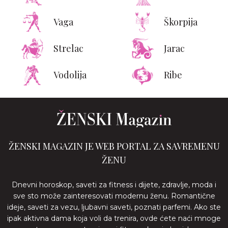
Vaga
Škorpija
Strelac
Jarac
Vodolija
Ribe
ŽENSKI MAGAZIN JE WEB PORTAL ZA SAVREMENU
ŽENU
Dnevni horoskop, saveti za fitness i dijete, zdravlje, moda i
sve sto može zainteresovati modernu ženu. Romantične
ideje, saveti za vezu, ljubavni saveti, poznati parfemi. Ako ste
ipak aktivna dama koja voli da trenira, ovde ćete naći mnoge