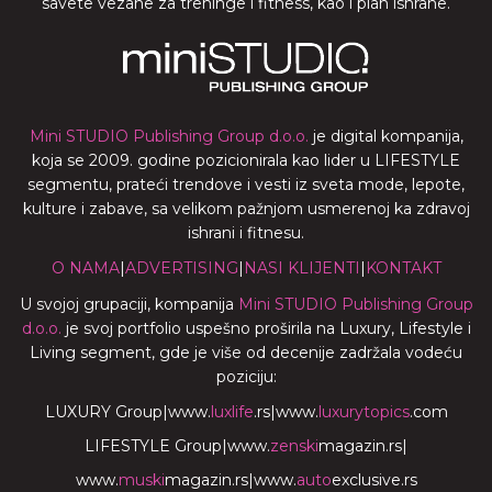
savete vezane za treninge i fitness, kao i plan ishrane.
Mini STUDIO Publishing Group d.o.o.
je digital kompanija,
koja se 2009. godine pozicionirala kao lider u LIFESTYLE
segmentu, prateći trendove i vesti iz sveta mode, lepote,
kulture i zabave, sa velikom pažnjom usmerenoj ka zdravoj
ishrani i fitnesu.
O NAMA
|
ADVERTISING
|
NASI KLIJENTI
|
KONTAKT
U svojoj grupaciji, kompanija
Mini STUDIO Publishing Group
d.o.o.
je svoj portfolio uspešno proširila na Luxury, Lifestyle i
Living segment, gde je više od decenije zadržala vodeću
poziciju:
LUXURY Group
|
www.
luxlife
.rs
|
www.
luxurytopics
.com
LIFESTYLE Group
|
www.
zenski
magazin.rs
|
www.
muski
magazin.rs
|
www.
auto
exclusive.rs