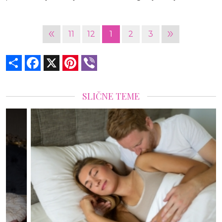
«
»
11
12
1
2
3
Share
Facebook
X
Pinterest
Viber
SLIČNE TEME