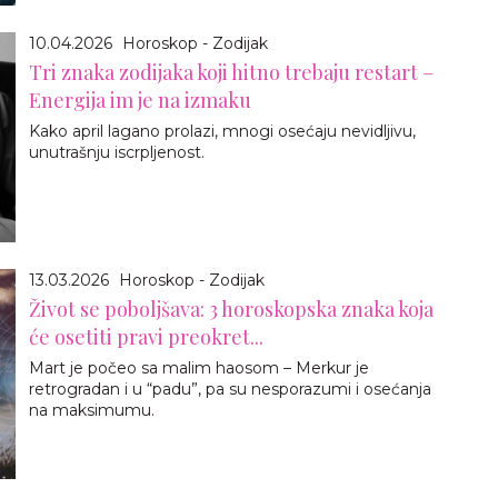
10.04.2026
Horoskop - Zodijak
Tri znaka zodijaka koji hitno trebaju restart –
Energija im je na izmaku
Kako april lagano prolazi, mnogi osećaju nevidljivu,
unutrašnju iscrpljenost.
13.03.2026
Horoskop - Zodijak
Život se poboljšava: 3 horoskopska znaka koja
će osetiti pravi preokret...
Mart je počeo sa malim haosom – Merkur je
retrogradan i u “padu”, pa su nesporazumi i osećanja
na maksimumu.