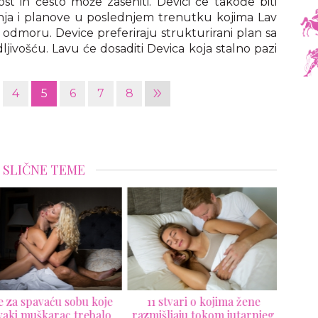
st ih često može zaseniti. Devici će takođe biti
nja i planove u poslednjem trenutku kojima Lav
 odmoru. Device preferiraju strukturirani plan sa
jivošću. Lavu će dosaditi Devica koja stalno pazi
»
4
5
6
7
8
SLIČNE TEME
 za spavaću sobu koje
11 stvari o kojima žene
svaki muškarac trebalo
razmišljaju tokom jutarnjeg
pove