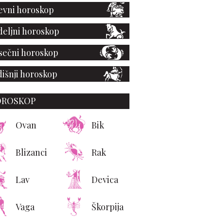
vni horoskop
eljni horoskop
ečni horoskop
išnji horoskop
OROSKOP
Ovan
Bik
Blizanci
Rak
rstock
Lav
Devica
Vaga
Škorpija