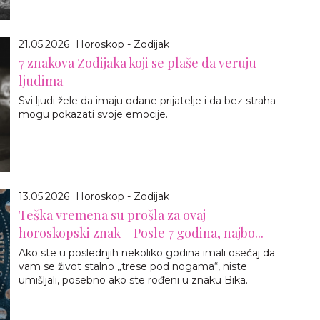
21.05.2026
Horoskop - Zodijak
7 znakova Zodijaka koji se plaše da veruju
ljudima
Svi ljudi žele da imaju odane prijatelje i da bez straha
mogu pokazati svoje emocije.
13.05.2026
Horoskop - Zodijak
Teška vremena su prošla za ovaj
horoskopski znak – Posle 7 godina, najbo...
Ako ste u poslednjih nekoliko godina imali osećaj da
vam se život stalno „trese pod nogama“, niste
umišljali, posebno ako ste rođeni u znaku Bika.