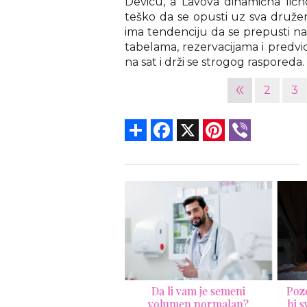
Devicu, a Lavova dinamična lično
teško da se opusti uz sva druže
ima tendenciju da se prepusti na
tabelama, rezervacijama i predvidl
na sat i drži se strogog rasporeda.
«
2
3
Share
Facebook
X
Pinterest
Viber
Evo zašto su debeli
Da li vam je semeni
Poze
škarci bolji u krevetu
volumen normalan?
bi 