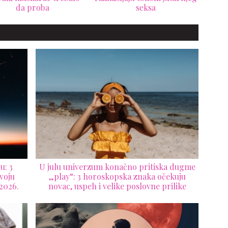
da proba
seksa
Fran
u: 3
U julu univerzum konačno pritiska dugme
voju
„play“: 3 horoskopska znaka očekuju
2026.
novac, uspeh i velike poslovne prilike