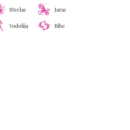
Strelac
Jarac
Vodolija
Ribe
Platio 15.000 € za
ćanje penisa i postao