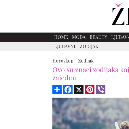
HOME
MODA
BEAUTY
LJUBAV 
LJUBAVNI
ZODIJAK
Horoskop -
Zodijak
Ovo su znaci zodijaka koj
zajedno
Share
Facebook
X
Pinterest
Viber