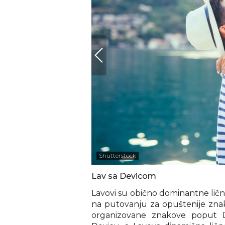
Shutterstock
Lav sa Devicom
Lavovi su obično dominantne ličn
na putovanju za opuštenije znako
organizovane znakove poput D