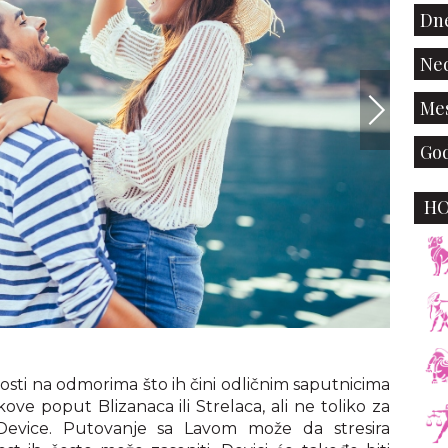
Dne
Ned
Mes
God
H
Shutte
osti na odmorima što ih čini odličnim saputnicima
ve poput Blizanaca ili Strelaca, ali ne toliko za
evice. Putovanje sa Lavom može da stresira