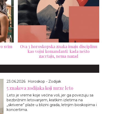
ro svim
Ova 3 horoskopska znaka imaju disciplinu
kao vojni komandanti: kada nešto
zacrtaju, nema nazad
23.06.2026
Horoskop - Zodijak
5 znakova zodijaka koji mrze leto
Leto je vreme koje većina voli, jer ga povezuju sa
bezbrižnim letovanjem, kratkim izletima na
„skrivene” plaže u blizini grada, letnjim bioskopima i
koncertima.