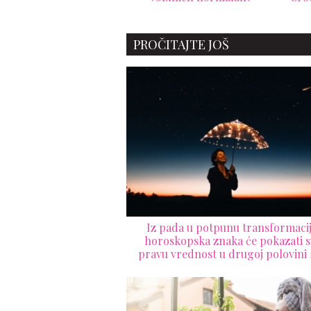
PROČITAJTE JOŠ
Iz pada u potpunu transformacij
horoskopska znaka će pokazati s
pravu vrednost u drugoj polovini 