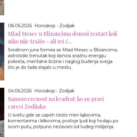
08.06.2026
Horoskop - Zodijak
Mlad Mesec u Blizancima donosi restart koji
niko nije tražio - ali svi ć...
Sredinom juna formira se Mlad Mesec u Blizancima,
astrološki trenutak koji donosi snažnu energiju
pokreta, mentalne brzine i naglog buđenja svega
što je do tada stajalo u mestu.
04.06.2026
Horoskop - Zodijak
Samouverenost na kvadrat: ko su pravi
carevi Zodijaka
U svetu gde se uspeh često meri lajkovima,
komentarima i klikovima, postoje ljudi koji hodaju po
svom putu, potpuno nezavisni od tuđeg mišljenja.