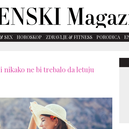
& SEX
HOROSKOP
ZDRAVLJE & FITNESS
PORODICA
E
i nikako ne bi trebalo da letuju