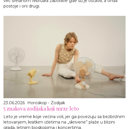
već sredinom februara zaborave gde su je ostavili, a onda
postoje i oni drugi.
23.06.2026
Horoskop - Zodijak
5 znakova zodijaka koji mrze leto
Leto je vreme koje većina voli, jer ga povezuju sa bezbrižnim
letovanjem, kratkim izletima na „skrivene” plaže u blizini
grada, letnjim bioskopima i koncertima.