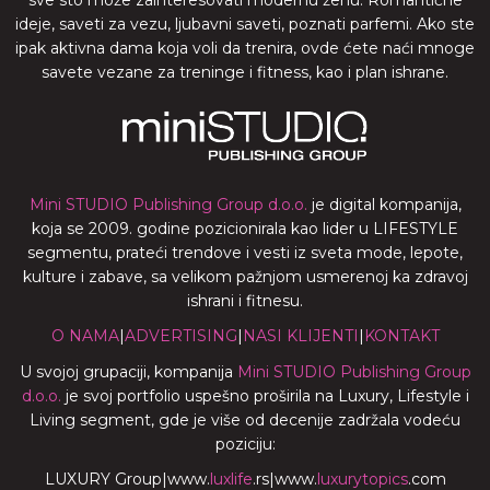
sve sto može zainteresovati modernu ženu. Romantične
ideje, saveti za vezu, ljubavni saveti, poznati parfemi. Ako ste
ipak aktivna dama koja voli da trenira, ovde ćete naći mnoge
savete vezane za treninge i fitness, kao i plan ishrane.
Mini STUDIO Publishing Group d.o.o.
je digital kompanija,
koja se 2009. godine pozicionirala kao lider u LIFESTYLE
segmentu, prateći trendove i vesti iz sveta mode, lepote,
kulture i zabave, sa velikom pažnjom usmerenoj ka zdravoj
ishrani i fitnesu.
O NAMA
|
ADVERTISING
|
NASI KLIJENTI
|
KONTAKT
U svojoj grupaciji, kompanija
Mini STUDIO Publishing Group
d.o.o.
je svoj portfolio uspešno proširila na Luxury, Lifestyle i
Living segment, gde je više od decenije zadržala vodeću
poziciju:
LUXURY Group
|
www.
luxlife
.rs
|
www.
luxurytopics
.com