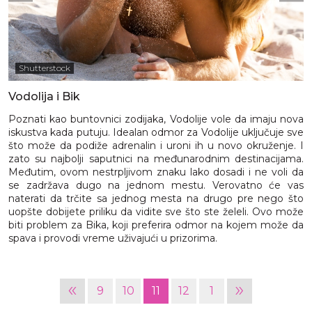
Shutterstock
Vodolija i Bik
Poznati kao buntovnici zodijaka, Vodolije vole da imaju nova
iskustva kada putuju. Idealan odmor za Vodolije uključuje sve
što može da podiže adrenalin i uroni ih u novo okruženje. I
zato su najbolji saputnici na međunarodnim destinacijama.
Međutim, ovom nestrpljivom znaku lako dosadi i ne voli da
se zadržava dugo na jednom mestu. Verovatno će vas
naterati da trčite sa jednog mesta na drugo pre nego što
uopšte dobijete priliku da vidite sve što ste želeli. Ovo može
biti problem za Bika, koji preferira odmor na kojem može da
spava i provodi vreme uživajući u prizorima.
«
»
9
10
11
12
1