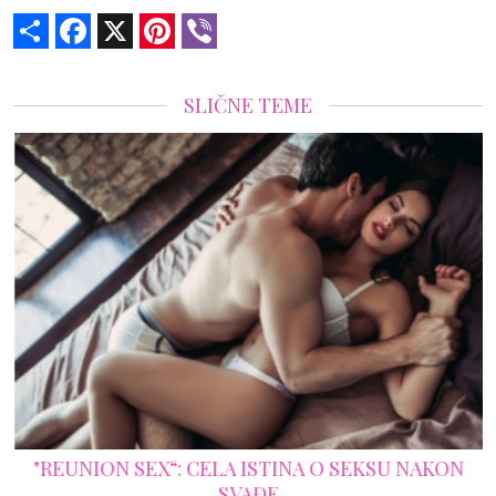
Share
Facebook
X
Pinterest
Viber
SLIČNE TEME
"REUNION SEX“: CELA ISTINA O SEKSU NAKON
SVAĐE