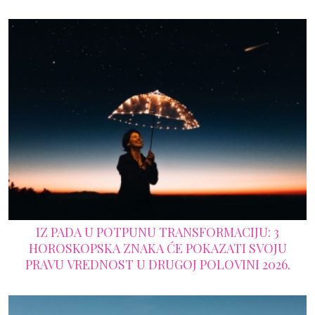
IZ PADA U POTPUNU TRANSFORMACIJU: 3
HOROSKOPSKA ZNAKA ĆE POKAZATI SVOJU
PRAVU VREDNOST U DRUGOJ POLOVINI 2026.