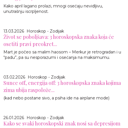
Kako april lagano prolazi, mnogi osećaju nevidljivu,
unutrašnju iscrpljenost.
13.03.2026
Horoskop - Zodijak
Život se poboljšava: 3 horoskopska znaka koja će
osetiti pravi preokret...
Mart je počeo sa malim haosom – Merkur je retrogradan i u
“padu”, pa su nesporazumi i osećanja na maksimumu.
03.02.2026
Horoskop - Zodijak
Sunce off, energija off: 3 horoskopska znaka kojima
zima ubija raspolože...
(kad nebo postane sivo, a psiha ide na airplane mode)
26.01.2026
Horoskop - Zodijak
Kako se svaki horoskopski znak nosi sa depresijom