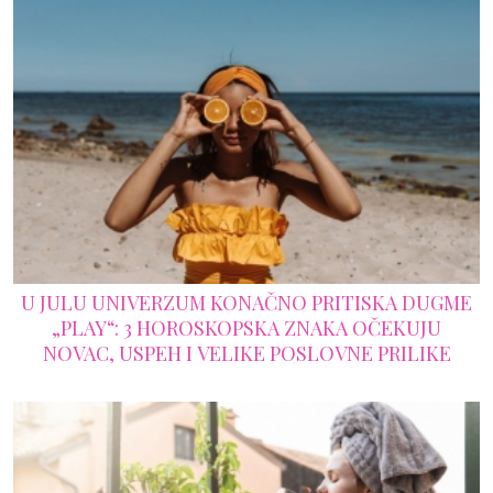
U JULU UNIVERZUM KONAČNO PRITISKA DUGME
„PLAY“: 3 HOROSKOPSKA ZNAKA OČEKUJU
NOVAC, USPEH I VELIKE POSLOVNE PRILIKE