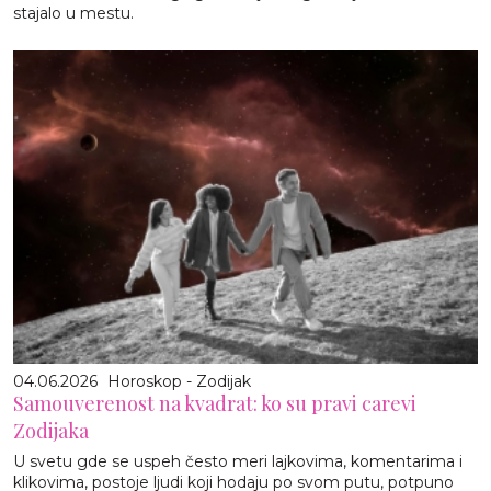
stajalo u mestu.
04.06.2026
Horoskop - Zodijak
Samouverenost na kvadrat: ko su pravi carevi
Zodijaka
U svetu gde se uspeh često meri lajkovima, komentarima i
klikovima, postoje ljudi koji hodaju po svom putu, potpuno