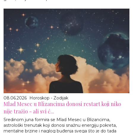
08.06.2026
Horoskop - Zodijak
Mlad Mesec u Blizancima donosi restart koji niko
nije tražio - ali svi ć...
Sredinom juna formira se Mlad Mesec u Blizancima,
astrološki trenutak koji donosi snažnu energiju pokreta,
mentalne brzine i naglog buđenja svega što je do tada