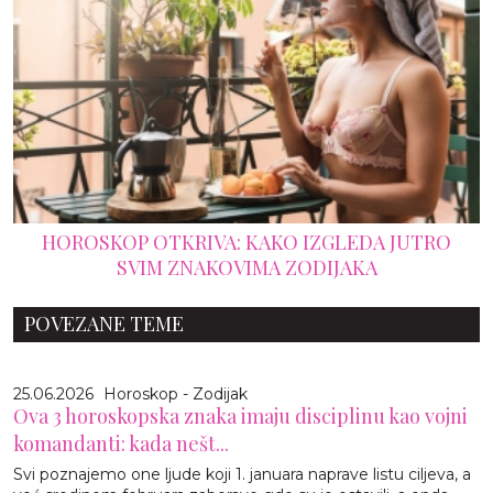
HOROSKOP OTKRIVA: KAKO IZGLEDA JUTRO
SVIM ZNAKOVIMA ZODIJAKA
POVEZANE TEME
25.06.2026
Horoskop - Zodijak
Ova 3 horoskopska znaka imaju disciplinu kao vojni
komandanti: kada nešt...
Svi poznajemo one ljude koji 1. januara naprave listu ciljeva, a