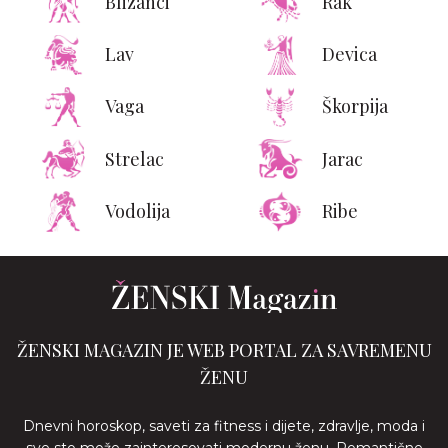
Blizanci
Rak
Lav
Devica
Vaga
Škorpija
Strelac
Jarac
Vodolija
Ribe
ŽENSKI MAGAZIN JE WEB PORTAL ZA SAVREMENU
ŽENU
Dnevni horoskop, saveti za fitness i dijete, zdravlje, moda i