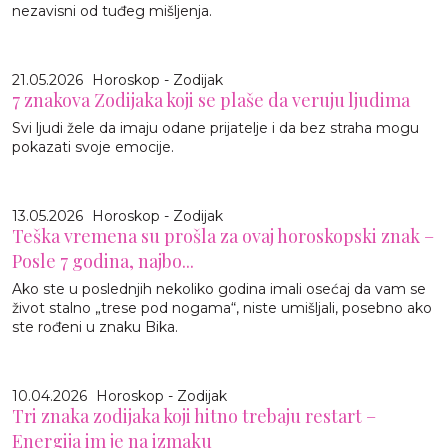
nezavisni od tuđeg mišljenja.
21.05.2026
Horoskop - Zodijak
7 znakova Zodijaka koji se plaše da veruju ljudima
Svi ljudi žele da imaju odane prijatelje i da bez straha mogu
pokazati svoje emocije.
13.05.2026
Horoskop - Zodijak
Teška vremena su prošla za ovaj horoskopski znak –
Posle 7 godina, najbo...
Ako ste u poslednjih nekoliko godina imali osećaj da vam se
život stalno „trese pod nogama“, niste umišljali, posebno ako
ste rođeni u znaku Bika.
10.04.2026
Horoskop - Zodijak
Tri znaka zodijaka koji hitno trebaju restart –
Energija im je na izmaku