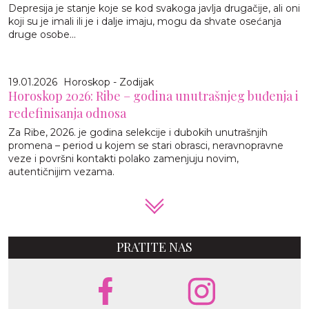
Depresija je stanje koje se kod svakoga javlja drugačije, ali oni
koji su je imali ili je i dalje imaju, mogu da shvate osećanja
druge osobe...
19.01.2026
Horoskop - Zodijak
Horoskop 2026: Ribe – godina unutrašnjeg buđenja i
redefinisanja odnosa
Za Ribe, 2026. je godina selekcije i dubokih unutrašnjih
promena – period u kojem se stari obrasci, neravnopravne
veze i površni kontakti polako zamenjuju novim,
autentičnijim vezama.
PRATITE NAS