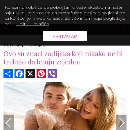
Koristimo kolačiće da poboljšamo Vaše iskustvo na našem
sajtu. Ukoliko nastavite da pretražujete ovaj sajt, saglasni ste
sa korišćenjem web kolačića. Za više informacija pogledajte
našu
Politiku kolačića
.
PRIHVATAM
Horoskop -
Zodijak
Ovo su znaci zodijaka koji nikako ne bi
trebalo da letuju zajedno
Share
Facebook
X
Pinterest
Viber