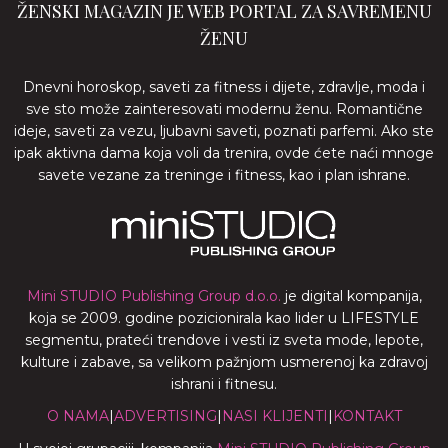
ŽENSKI MAGAZIN JE WEB PORTAL ZA SAVREMENU
ŽENU
Dnevni horoskop, saveti za fitness i dijete, zdravlje, moda i
sve sto može zainteresovati modernu ženu. Romantične
ideje, saveti za vezu, ljubavni saveti, poznati parfemi. Ako ste
ipak aktivna dama koja voli da trenira, ovde ćete naći mnoge
savete vezane za treninge i fitness, kao i plan ishrane.
Mini STUDIO Publishing Group d.o.o.
je digital kompanija,
koja se 2009. godine pozicionirala kao lider u LIFESTYLE
segmentu, prateći trendove i vesti iz sveta mode, lepote,
kulture i zabave, sa velikom pažnjom usmerenoj ka zdravoj
ishrani i fitnesu.
O NAMA
|
ADVERTISING
|
NASI KLIJENTI
|
KONTAKT