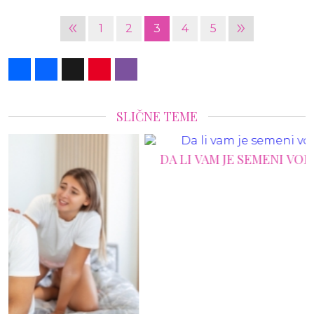
«
»
1
2
3
4
5
Share
Facebook
X
Pinterest
Viber
SLIČNE TEME
DA LI VAM JE SEMENI VOLUMEN NORMALAN?