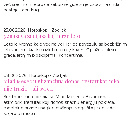
već sredinom februara zaborave gde su je ostavili, a onda
postoje i oni drugi.
23.06.2026
Horoskop - Zodijak
5 znakova zodijaka koji mrze leto
Leto je vreme koje većina voli, jer ga povezuju sa bezbrižnim
letovanjem, kratkim izletima na „skrivene” plaže u blizini
grada, letnjim bioskopima i koncertima.
08.06.2026
Horoskop - Zodijak
Mlad Mesec u Blizancima donosi restart koji niko
nije tražio - ali svi ć...
Sredinom juna formira se Mlad Mesec u Blizancima,
astrološki trenutak koji donosi snažnu energiju pokreta,
mentalne brzine i naglog buđenja svega što je do tada
stajalo u mestu.