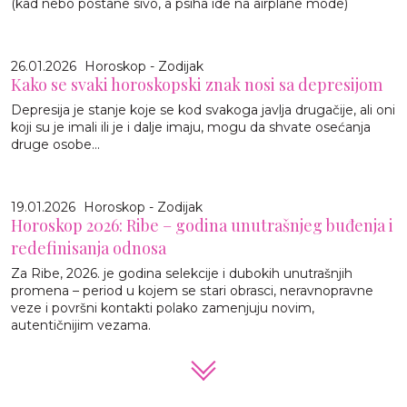
(kad nebo postane sivo, a psiha ide na airplane mode)
26.01.2026
Horoskop - Zodijak
Kako se svaki horoskopski znak nosi sa depresijom
Depresija je stanje koje se kod svakoga javlja drugačije, ali oni
koji su je imali ili je i dalje imaju, mogu da shvate osećanja
druge osobe...
19.01.2026
Horoskop - Zodijak
Horoskop 2026: Ribe – godina unutrašnjeg buđenja i
redefinisanja odnosa
Za Ribe, 2026. je godina selekcije i dubokih unutrašnjih
promena – period u kojem se stari obrasci, neravnopravne
veze i površni kontakti polako zamenjuju novim,
autentičnijim vezama.