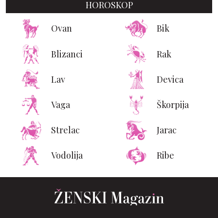
HOROSKOP
Ovan
Bik
Blizanci
Rak
Lav
Devica
Vaga
Škorpija
Strelac
Jarac
Vodolija
Ribe