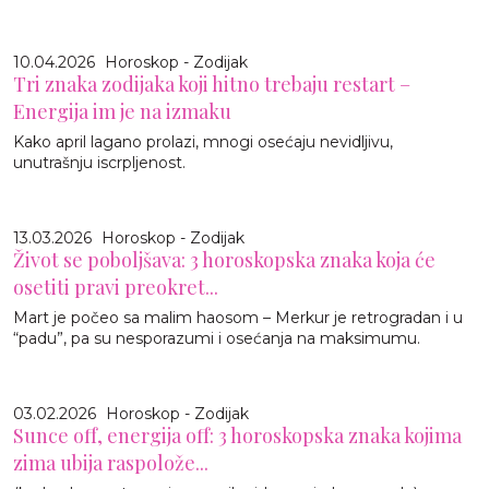
10.04.2026
Horoskop - Zodijak
Tri znaka zodijaka koji hitno trebaju restart –
Energija im je na izmaku
Kako april lagano prolazi, mnogi osećaju nevidljivu,
unutrašnju iscrpljenost.
13.03.2026
Horoskop - Zodijak
Život se poboljšava: 3 horoskopska znaka koja će
osetiti pravi preokret...
Mart je počeo sa malim haosom – Merkur je retrogradan i u
“padu”, pa su nesporazumi i osećanja na maksimumu.
03.02.2026
Horoskop - Zodijak
Sunce off, energija off: 3 horoskopska znaka kojima
zima ubija raspolože...