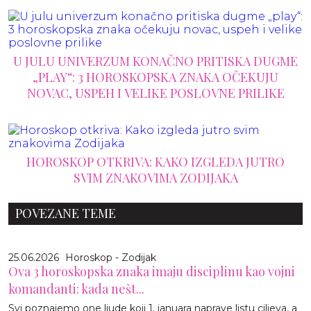
U JULU UNIVERZUM KONAČNO PRITISKA DUGME
„PLAY“: 3 HOROSKOPSKA ZNAKA OČEKUJU
NOVAC, USPEH I VELIKE POSLOVNE PRILIKE
HOROSKOP OTKRIVA: KAKO IZGLEDA JUTRO
SVIM ZNAKOVIMA ZODIJAKA
POVEZANE TEME
25.06.2026
Horoskop - Zodijak
Ova 3 horoskopska znaka imaju disciplinu kao vojni
komandanti: kada nešt...
Svi poznajemo one ljude koji 1. januara naprave listu ciljeva, a