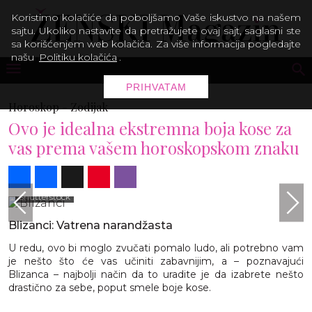
Koristimo kolačiće da poboljšamo Vaše iskustvo na našem
sajtu. Ukoliko nastavite da pretražujete ovaj sajt, saglasni ste
sa korišćenjem web kolačića. Za više informacija pogledajte
našu
Politiku kolačića
.
PRIHVATAM
Horoskop -
Zodijak
Ovo je idealna ekstremna boja kose za
vas prema vašem horoskopskom znaku
Share
Facebook
X
Pinterest
Viber
Shutterstock
Blizanci: Vatrena narandžasta
U redu, ovo bi moglo zvučati pomalo ludo, ali potrebno vam
je nešto što će vas učiniti zabavnijim, a – poznavajući
Blizanca – najbolji način da to uradite je da izabrete nešto
drastično za sebe, poput smele boje kose.