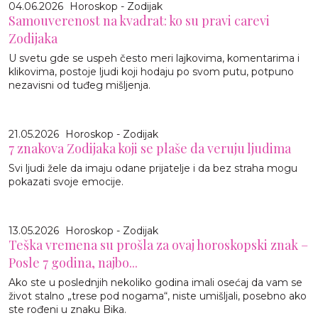
04.06.2026
Horoskop - Zodijak
Samouverenost na kvadrat: ko su pravi carevi
Zodijaka
U svetu gde se uspeh često meri lajkovima, komentarima i
klikovima, postoje ljudi koji hodaju po svom putu, potpuno
nezavisni od tuđeg mišljenja.
21.05.2026
Horoskop - Zodijak
7 znakova Zodijaka koji se plaše da veruju ljudima
Svi ljudi žele da imaju odane prijatelje i da bez straha mogu
pokazati svoje emocije.
13.05.2026
Horoskop - Zodijak
Teška vremena su prošla za ovaj horoskopski znak –
Posle 7 godina, najbo...
Ako ste u poslednjih nekoliko godina imali osećaj da vam se
život stalno „trese pod nogama“, niste umišljali, posebno ako
ste rođeni u znaku Bika.