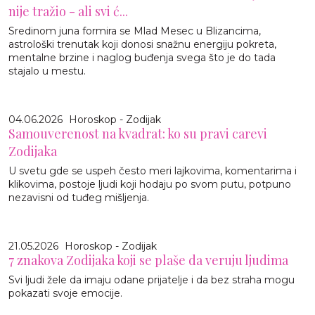
nije tražio - ali svi ć...
Sredinom juna formira se Mlad Mesec u Blizancima,
astrološki trenutak koji donosi snažnu energiju pokreta,
mentalne brzine i naglog buđenja svega što je do tada
stajalo u mestu.
04.06.2026
Horoskop - Zodijak
Samouverenost na kvadrat: ko su pravi carevi
Zodijaka
U svetu gde se uspeh često meri lajkovima, komentarima i
klikovima, postoje ljudi koji hodaju po svom putu, potpuno
nezavisni od tuđeg mišljenja.
21.05.2026
Horoskop - Zodijak
7 znakova Zodijaka koji se plaše da veruju ljudima
Svi ljudi žele da imaju odane prijatelje i da bez straha mogu
pokazati svoje emocije.