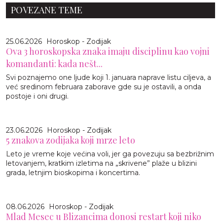
POVEZANE TEME
25.06.2026
Horoskop - Zodijak
Ova 3 horoskopska znaka imaju disciplinu kao vojni
komandanti: kada nešt...
Svi poznajemo one ljude koji 1. januara naprave listu ciljeva, a
već sredinom februara zaborave gde su je ostavili, a onda
postoje i oni drugi.
23.06.2026
Horoskop - Zodijak
5 znakova zodijaka koji mrze leto
Leto je vreme koje većina voli, jer ga povezuju sa bezbrižnim
letovanjem, kratkim izletima na „skrivene” plaže u blizini
grada, letnjim bioskopima i koncertima.
08.06.2026
Horoskop - Zodijak
Mlad Mesec u Blizancima donosi restart koji niko