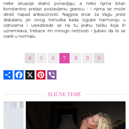
neke situacije stalno ponavljaju, a neko njima bitan
konstantno prelazi postavljenu granicu - i njima se može
desiti napad anksioznosti. Najgora stvar za Vagu jeste
disbalans, jer onog trenutka kada izgube harmoniju u
odnosima i usredsrede se na tu jednu tačku koja ih
uznemirava, trebaće im mnogo nežnosti i ljubavi da bi se
vratili u normalu.
«
»
5
6
7
8
9
Share
Facebook
X
Pinterest
Viber
SLIČNE TEME