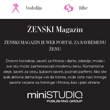
Vodolija
Ribe
ŽENSKI MAGAZIN JE WEB PORTAL ZA SAVREMENU
ŽENU
Dnevni horoskop, saveti za fitness i dijete, zdravlje, moda i
sve sto može zainteresovati modernu ženu. Romantične
ideje, saveti za vezu, ljubavni saveti, poznati parfemi. Ako ste
ipak aktivna dama koja voli da trenira, ovde ćete naći mnoge
savete vezane za treninge i fitness, kao i plan ishrane.