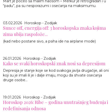
Mart je počeo sa malim haosom – Merkur je retrogradan i u
“padu”, pa su nesporazumi i osećanja na maksimumu.
03.02.2026
Horoskop - Zodijak
Sunce off, energija off: 3 horoskopska znaka kojima
zima ubija raspolože...
(kad nebo postane sivo, a psiha ide na airplane mode)
26.01.2026
Horoskop - Zodijak
Kako se svaki horoskopski znak nosi sa depresijom
Depresija je stanje koje se kod svakoga javlja drugačije, ali oni
koji su je imali ili je i dalje imaju, mogu da shvate osećanja
druge osobe...
19.01.2026
Horoskop - Zodijak
Horoskop 2026: Ribe – godina unutrašnjeg buđenja i
redefinisanja odnosa