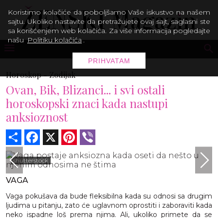
Koristimo kolačiće da poboljšamo Vaše iskustvo na našem
sajtu. Ukoliko nastavite da pretražujete ovaj sajt, saglasni ste
sa korišćenjem web kolačića. Za više informacija pogledajte
našu
Politiku kolačića
.
PRIHVATAM
Horoskop -
Zodijak
Ovan, Bik, Blizanci... i svi ostali
horoskopski znaci kada nastupi
anksioznost
Share
Facebook
X
Pinterest
Viber
shutterstock
VAGA
Vaga pokušava da bude fleksibilna kada su odnosi sa drugim
ljudima u pitanju, zato će uglavnom oprostiti i zaboraviti kada
neko ispadne loš prema njima. Ali, ukoliko primete da se