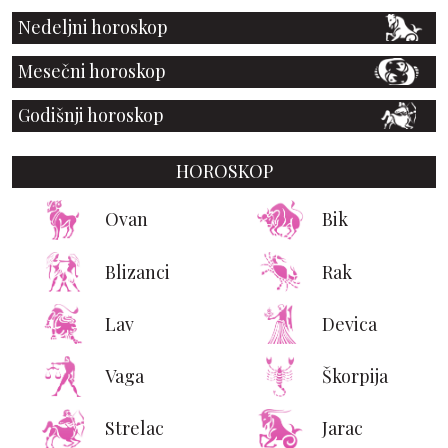
Nedeljni horoskop
Mesečni horoskop
Godišnji horoskop
HOROSKOP
Ovan
Bik
Blizanci
Rak
Lav
Devica
Vaga
Škorpija
Strelac
Jarac