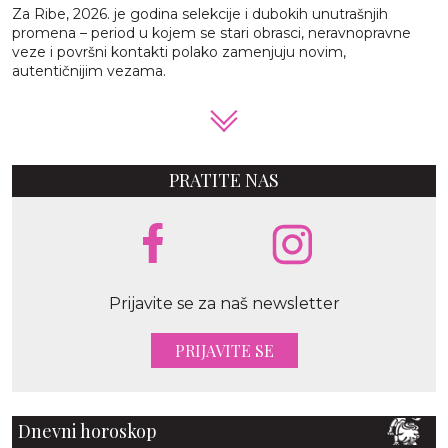
Za Ribe, 2026. je godina selekcije i dubokih unutrašnjih
promena – period u kojem se stari obrasci, neravnopravne
veze i površni kontakti polako zamenjuju novim,
autentičnijim vezama.
PRATITE NAS
Prijavite se za naš newsletter
PRIJAVITE SE
Dnevni horoskop