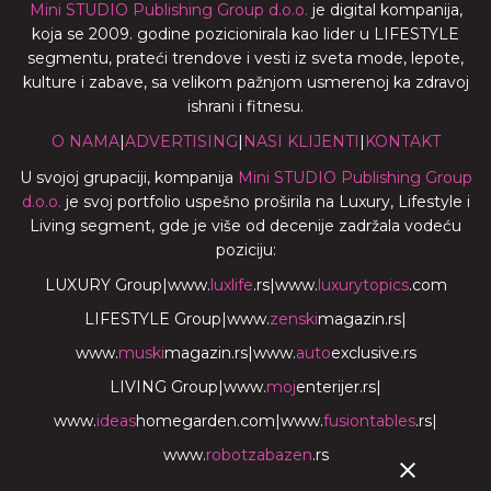
Mini STUDIO Publishing Group d.o.o.
je digital kompanija,
koja se 2009. godine pozicionirala kao lider u LIFESTYLE
segmentu, prateći trendove i vesti iz sveta mode, lepote,
kulture i zabave, sa velikom pažnjom usmerenoj ka zdravoj
ishrani i fitnesu.
O NAMA
|
ADVERTISING
|
NASI KLIJENTI
|
KONTAKT
U svojoj grupaciji, kompanija
Mini STUDIO Publishing Group
d.o.o.
je svoj portfolio uspešno proširila na Luxury, Lifestyle i
Living segment, gde je više od decenije zadržala vodeću
poziciju:
LUXURY Group
|
www.
luxlife
.rs
|
www.
luxurytopics
.com
LIFESTYLE Group
|
www.
zenski
magazin.rs
|
www.
muski
magazin.rs
|
www.
auto
exclusive.rs
LIVING Group
|
www.
moj
enterijer.rs
|
www.
ideas
homegarden.com
|
www.
fusiontables
.rs
|
www.
robotzabazen
.rs