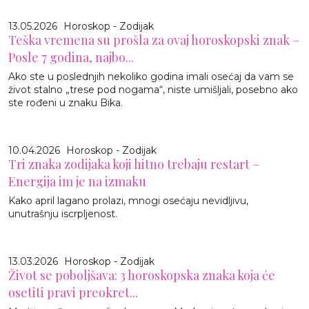
13.05.2026
Horoskop - Zodijak
Teška vremena su prošla za ovaj horoskopski znak –
Posle 7 godina, najbo...
Ako ste u poslednjih nekoliko godina imali osećaj da vam se
život stalno „trese pod nogama“, niste umišljali, posebno ako
ste rođeni u znaku Bika.
10.04.2026
Horoskop - Zodijak
Tri znaka zodijaka koji hitno trebaju restart –
Energija im je na izmaku
Kako april lagano prolazi, mnogi osećaju nevidljivu,
unutrašnju iscrpljenost.
13.03.2026
Horoskop - Zodijak
Život se poboljšava: 3 horoskopska znaka koja će
osetiti pravi preokret...