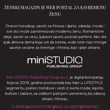
ŽENSKI MAGAZIN JE WEB PORTAL ZA SAVREMENU
ŽENU
Dnevni horoskop, saveti za fitness i dijete, zdravlje, moda i
sve sto može zainteresovati modernu ženu. Romantične
ideje, saveti za vezu, ljubavni saveti, poznati parfemi. Ako ste
ipak aktivna dama koja voli da trenira, ovde ćete naći mnoge
savete vezane za treninge i fitness, kao i plan ishrane.
Mini STUDIO Publishing Group d.o.o.
je digital kompanija,
koja se 2009. godine pozicionirala kao lider u LIFESTYLE
segmentu, prateći trendove i vesti iz sveta mode, lepote,
kulture i zabave, sa velikom pažnjom usmerenoj ka zdravoj
ishrani i fitnesu.
O NAMA
|
ADVERTISING
|
NASI KLIJENTI
|
KONTAKT