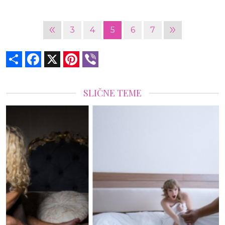
«
»
3
4
5
6
7
Share
Facebook
X
Pinterest
Viber
SLIČNE TEME