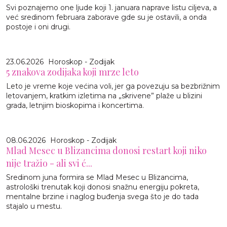
Svi poznajemo one ljude koji 1. januara naprave listu ciljeva, a
već sredinom februara zaborave gde su je ostavili, a onda
postoje i oni drugi.
23.06.2026
Horoskop - Zodijak
5 znakova zodijaka koji mrze leto
Leto je vreme koje većina voli, jer ga povezuju sa bezbrižnim
letovanjem, kratkim izletima na „skrivene” plaže u blizini
grada, letnjim bioskopima i koncertima.
08.06.2026
Horoskop - Zodijak
Mlad Mesec u Blizancima donosi restart koji niko
nije tražio - ali svi ć...
Sredinom juna formira se Mlad Mesec u Blizancima,
astrološki trenutak koji donosi snažnu energiju pokreta,
mentalne brzine i naglog buđenja svega što je do tada
stajalo u mestu.