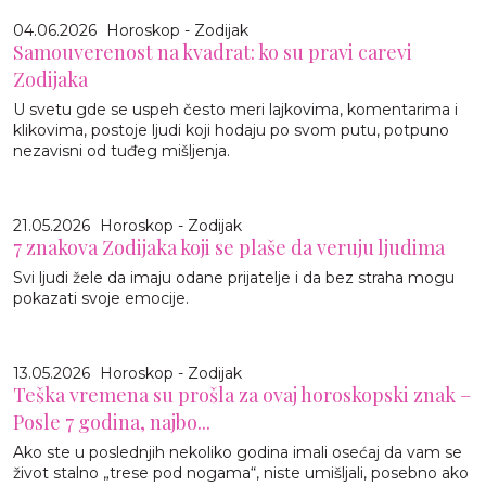
04.06.2026
Horoskop - Zodijak
Samouverenost na kvadrat: ko su pravi carevi
Zodijaka
U svetu gde se uspeh često meri lajkovima, komentarima i
klikovima, postoje ljudi koji hodaju po svom putu, potpuno
nezavisni od tuđeg mišljenja.
21.05.2026
Horoskop - Zodijak
7 znakova Zodijaka koji se plaše da veruju ljudima
Svi ljudi žele da imaju odane prijatelje i da bez straha mogu
pokazati svoje emocije.
13.05.2026
Horoskop - Zodijak
Teška vremena su prošla za ovaj horoskopski znak –
Posle 7 godina, najbo...
Ako ste u poslednjih nekoliko godina imali osećaj da vam se
život stalno „trese pod nogama“, niste umišljali, posebno ako