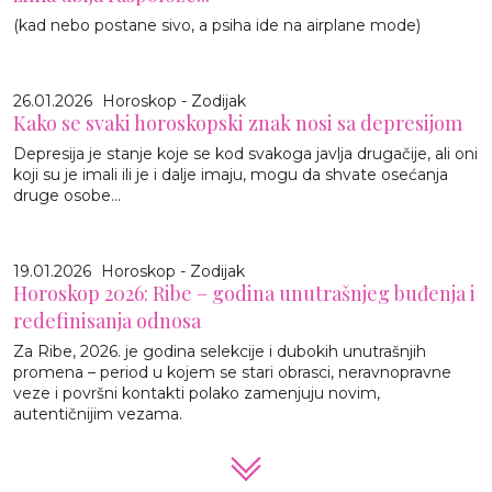
(kad nebo postane sivo, a psiha ide na airplane mode)
26.01.2026
Horoskop - Zodijak
Kako se svaki horoskopski znak nosi sa depresijom
Depresija je stanje koje se kod svakoga javlja drugačije, ali oni
koji su je imali ili je i dalje imaju, mogu da shvate osećanja
druge osobe...
19.01.2026
Horoskop - Zodijak
Horoskop 2026: Ribe – godina unutrašnjeg buđenja i
redefinisanja odnosa
Za Ribe, 2026. je godina selekcije i dubokih unutrašnjih
promena – period u kojem se stari obrasci, neravnopravne
veze i površni kontakti polako zamenjuju novim,
autentičnijim vezama.