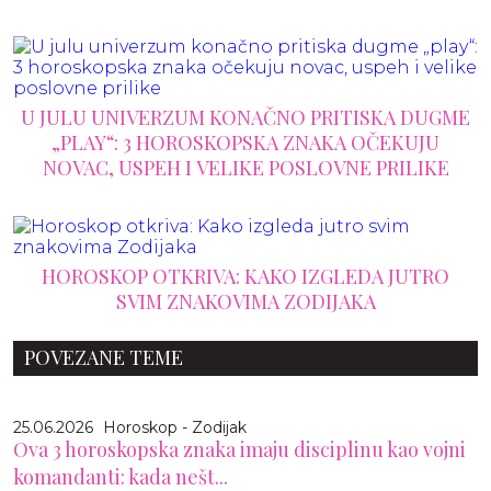
U JULU UNIVERZUM KONAČNO PRITISKA DUGME
„PLAY“: 3 HOROSKOPSKA ZNAKA OČEKUJU
NOVAC, USPEH I VELIKE POSLOVNE PRILIKE
HOROSKOP OTKRIVA: KAKO IZGLEDA JUTRO
SVIM ZNAKOVIMA ZODIJAKA
POVEZANE TEME
25.06.2026
Horoskop - Zodijak
Ova 3 horoskopska znaka imaju disciplinu kao vojni
komandanti: kada nešt...