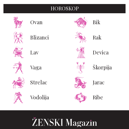
HOROSKOP
Ovan
Bik
Blizanci
Rak
Lav
Devica
Vaga
Škorpija
Strelac
Jarac
Vodolija
Ribe