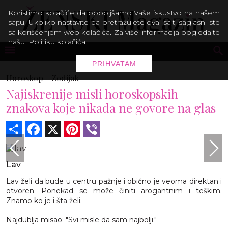
Koristimo kolačiće da poboljšamo Vaše iskustvo na našem
sajtu. Ukoliko nastavite da pretražujete ovaj sajt, saglasni ste
sa korišćenjem web kolačića. Za više informacija pogledajte
našu
Politiku kolačića
.
PRIHVATAM
Horoskop -
Zodijak
Najiskrenije misli horoskopskih
znakova koje nikada ne govore na glas
Share
Facebook
X
Pinterest
Viber
Lav
Lav želi da bude u centru pažnje i obično je veoma direktan i
otvoren. Ponekad se može činiti arogantnim i teškim.
Znamo ko je i šta želi.
Najdublja misao: "Svi misle da sam najbolji."