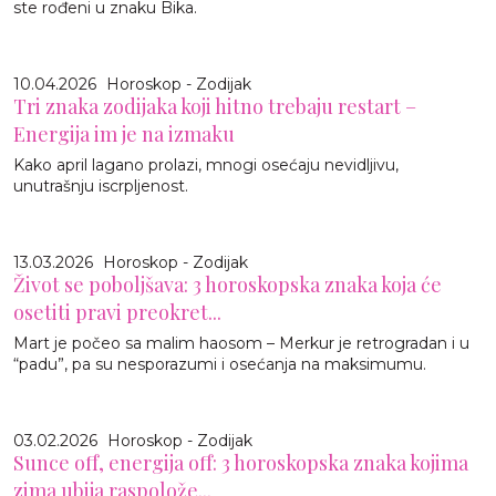
ste rođeni u znaku Bika.
10.04.2026
Horoskop - Zodijak
Tri znaka zodijaka koji hitno trebaju restart –
Energija im je na izmaku
Kako april lagano prolazi, mnogi osećaju nevidljivu,
unutrašnju iscrpljenost.
13.03.2026
Horoskop - Zodijak
Život se poboljšava: 3 horoskopska znaka koja će
osetiti pravi preokret...
Mart je počeo sa malim haosom – Merkur je retrogradan i u
“padu”, pa su nesporazumi i osećanja na maksimumu.
03.02.2026
Horoskop - Zodijak
Sunce off, energija off: 3 horoskopska znaka kojima
zima ubija raspolože...