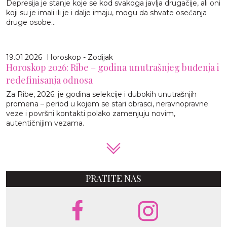
Depresija je stanje koje se kod svakoga javlja drugačije, ali oni
koji su je imali ili je i dalje imaju, mogu da shvate osećanja
druge osobe...
19.01.2026
Horoskop - Zodijak
Horoskop 2026: Ribe – godina unutrašnjeg buđenja i
redefinisanja odnosa
Za Ribe, 2026. je godina selekcije i dubokih unutrašnjih
promena – period u kojem se stari obrasci, neravnopravne
veze i površni kontakti polako zamenjuju novim,
autentičnijim vezama.
PRATITE NAS