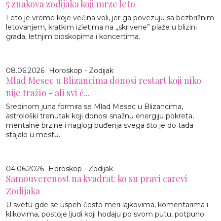
5 znakova zodijaka koji mrze leto
Leto je vreme koje većina voli, jer ga povezuju sa bezbrižnim
letovanjem, kratkim izletima na „skrivene” plaže u blizini
grada, letnjim bioskopima i koncertima.
08.06.2026
Horoskop - Zodijak
Mlad Mesec u Blizancima donosi restart koji niko
nije tražio - ali svi ć...
Sredinom juna formira se Mlad Mesec u Blizancima,
astrološki trenutak koji donosi snažnu energiju pokreta,
mentalne brzine i naglog buđenja svega što je do tada
stajalo u mestu.
04.06.2026
Horoskop - Zodijak
Samouverenost na kvadrat: ko su pravi carevi
Zodijaka
U svetu gde se uspeh često meri lajkovima, komentarima i
klikovima, postoje ljudi koji hodaju po svom putu, potpuno