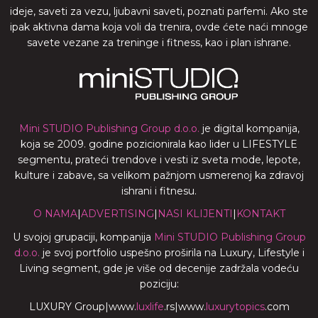
ideje, saveti za vezu, ljubavni saveti, poznati parfemi. Ako ste
ipak aktivna dama koja voli da trenira, ovde ćete naći mnoge
savete vezane za treninge i fitness, kao i plan ishrane.
Mini STUDIO Publishing Group d.o.o.
je digital kompanija,
koja se 2009. godine pozicionirala kao lider u LIFESTYLE
segmentu, prateći trendove i vesti iz sveta mode, lepote,
kulture i zabave, sa velikom pažnjom usmerenoj ka zdravoj
ishrani i fitnesu.
O NAMA
|
ADVERTISING
|
NASI KLIJENTI
|
KONTAKT
U svojoj grupaciji, kompanija
Mini STUDIO Publishing Group
d.o.o.
je svoj portfolio uspešno proširila na Luxury, Lifestyle i
Living segment, gde je više od decenije zadržala vodeću
poziciju:
LUXURY Group
|
www.
luxlife
.rs
|
www.
luxurytopics
.com