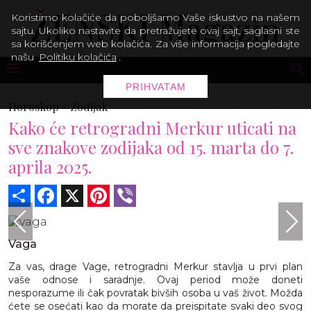
Koristimo kolačiće da poboljšamo Vaše iskustvo na našem
sajtu. Ukoliko nastavite da pretražujete ovaj sajt, saglasni ste
sa korišćenjem web kolačića. Za više informacija pogledajte
našu
Politiku kolačića
.
PRIHVATAM
Horoskop -
Zodijak
Kako će retrogradni Merkur uticati na
sve znakove zodijaka od 15. marta do 7.
aprila 2025.
Share
Facebook
X
Pinterest
Viber
Vaga
Za vas, drage Vage, retrogradni Merkur stavlja u prvi plan
vaše odnose i saradnje. Ovaj period može doneti
nesporazume ili čak povratak bivših osoba u vaš život. Možda
ćete se osećati kao da morate da preispitate svaki deo svog