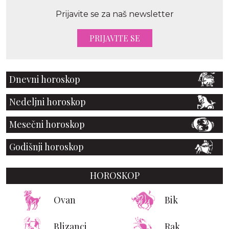
Prijavite se za naš newsletter
PRIJAVITE SE
Dnevni horoskop
Nedeljni horoskop
Mesečni horoskop
Godišnji horoskop
HOROSKOP
Ovan
Bik
Blizanci
Rak