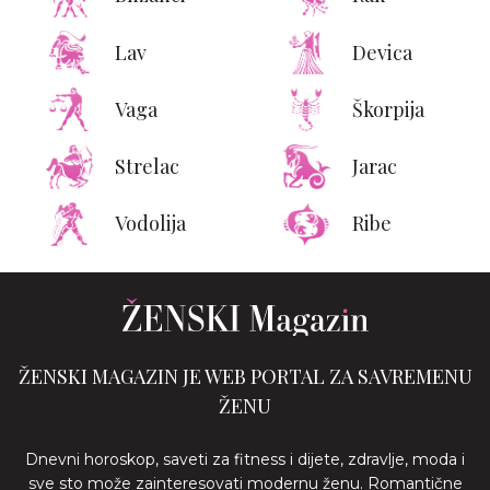
Lav
Devica
Vaga
Škorpija
Strelac
Jarac
Vodolija
Ribe
ŽENSKI MAGAZIN JE WEB PORTAL ZA SAVREMENU
ŽENU
Dnevni horoskop, saveti za fitness i dijete, zdravlje, moda i
sve sto može zainteresovati modernu ženu. Romantične