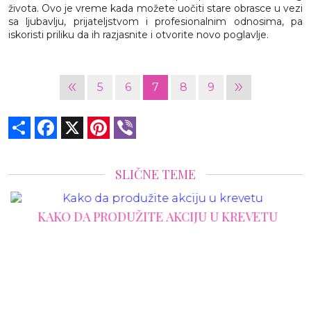
života. Ovo je vreme kada možete uočiti stare obrasce u vezi
sa ljubavlju, prijateljstvom i profesionalnim odnosima, pa
iskoristi priliku da ih razjasnite i otvorite novo poglavlje.
«
»
5
6
7
8
9
Share
Facebook
X
Pinterest
Viber
SLIČNE TEME
KAKO DA PRODUŽITE AKCIJU U KREVETU