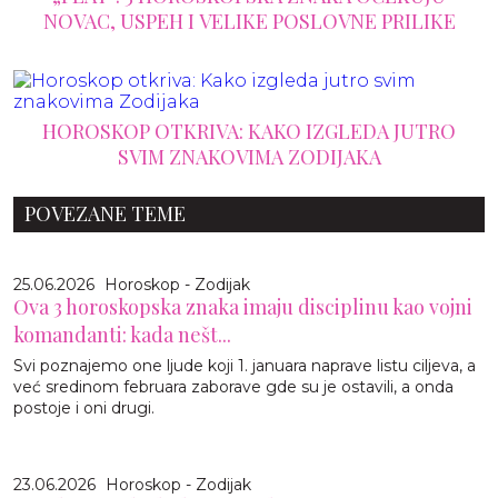
NOVAC, USPEH I VELIKE POSLOVNE PRILIKE
HOROSKOP OTKRIVA: KAKO IZGLEDA JUTRO
SVIM ZNAKOVIMA ZODIJAKA
POVEZANE TEME
25.06.2026
Horoskop - Zodijak
Ova 3 horoskopska znaka imaju disciplinu kao vojni
komandanti: kada nešt...
Svi poznajemo one ljude koji 1. januara naprave listu ciljeva, a
već sredinom februara zaborave gde su je ostavili, a onda
postoje i oni drugi.
23.06.2026
Horoskop - Zodijak