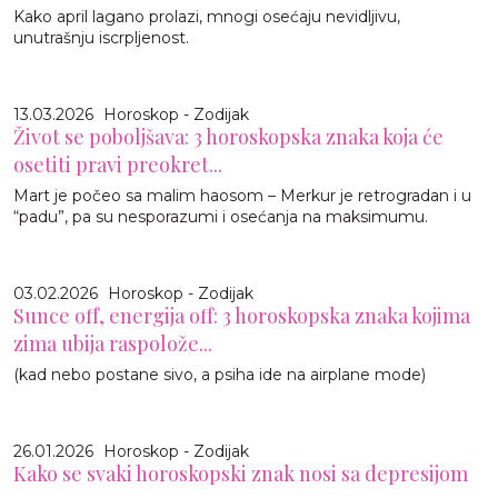
Kako april lagano prolazi, mnogi osećaju nevidljivu,
unutrašnju iscrpljenost.
13.03.2026
Horoskop - Zodijak
Život se poboljšava: 3 horoskopska znaka koja će
osetiti pravi preokret...
Mart je počeo sa malim haosom – Merkur je retrogradan i u
“padu”, pa su nesporazumi i osećanja na maksimumu.
03.02.2026
Horoskop - Zodijak
Sunce off, energija off: 3 horoskopska znaka kojima
zima ubija raspolože...
(kad nebo postane sivo, a psiha ide na airplane mode)
26.01.2026
Horoskop - Zodijak
Kako se svaki horoskopski znak nosi sa depresijom