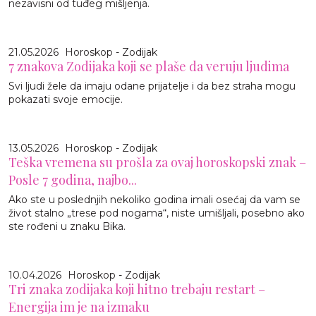
nezavisni od tuđeg mišljenja.
21.05.2026
Horoskop - Zodijak
7 znakova Zodijaka koji se plaše da veruju ljudima
Svi ljudi žele da imaju odane prijatelje i da bez straha mogu
pokazati svoje emocije.
13.05.2026
Horoskop - Zodijak
Teška vremena su prošla za ovaj horoskopski znak –
Posle 7 godina, najbo...
Ako ste u poslednjih nekoliko godina imali osećaj da vam se
život stalno „trese pod nogama“, niste umišljali, posebno ako
ste rođeni u znaku Bika.
10.04.2026
Horoskop - Zodijak
Tri znaka zodijaka koji hitno trebaju restart –
Energija im je na izmaku