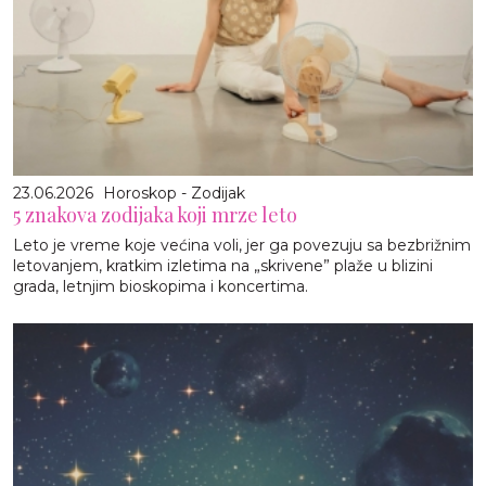
23.06.2026
Horoskop - Zodijak
5 znakova zodijaka koji mrze leto
Leto je vreme koje većina voli, jer ga povezuju sa bezbrižnim
letovanjem, kratkim izletima na „skrivene” plaže u blizini
grada, letnjim bioskopima i koncertima.