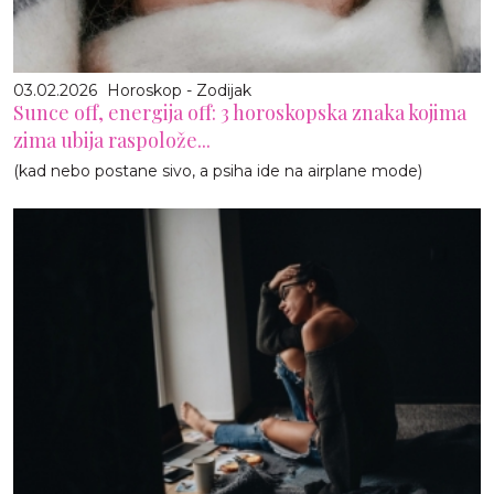
03.02.2026
Horoskop - Zodijak
Sunce off, energija off: 3 horoskopska znaka kojima
zima ubija raspolože...
(kad nebo postane sivo, a psiha ide na airplane mode)