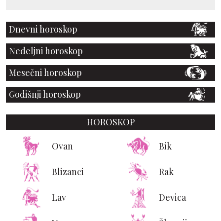
Dnevni horoskop
Nedeljni horoskop
Mesečni horoskop
Godišnji horoskop
HOROSKOP
Ovan
Bik
Blizanci
Rak
Lav
Devica