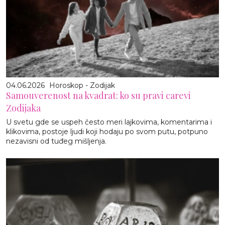
04.06.2026
Horoskop - Zodijak
Samouverenost na kvadrat: ko su pravi carevi
Zodijaka
U svetu gde se uspeh često meri lajkovima, komentarima i
klikovima, postoje ljudi koji hodaju po svom putu, potpuno
nezavisni od tuđeg mišljenja.