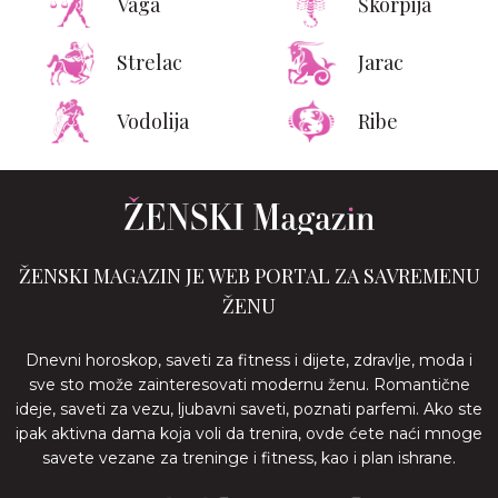
Vaga
Škorpija
Strelac
Jarac
Vodolija
Ribe
ŽENSKI MAGAZIN JE WEB PORTAL ZA SAVREMENU
ŽENU
Dnevni horoskop, saveti za fitness i dijete, zdravlje, moda i
sve sto može zainteresovati modernu ženu. Romantične
ideje, saveti za vezu, ljubavni saveti, poznati parfemi. Ako ste
ipak aktivna dama koja voli da trenira, ovde ćete naći mnoge
savete vezane za treninge i fitness, kao i plan ishrane.