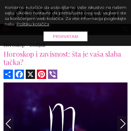
Koristimo kolačiće da poboljšamo Vaše iskustvo na našem
sajtu. Ukoliko nastavite da pretražujete ovaj sajt, saglasni ste
sa korišćenjem web kolačića. Za više informacija pogledajte
našu
Politiku kolačića
.
PRIHVATAM
Horoskop -
Zodijak
Horoskop i zavisnost: šta je vaša slaba
tačka?
Share
Facebook
X
Pinterest
Viber