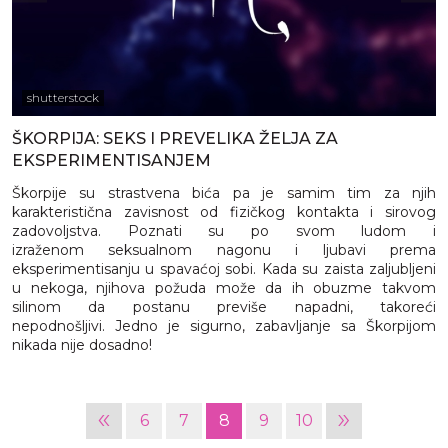
shutterstock
ŠKORPIJA: SEKS I PREVELIKA ŽELJA ZA
EKSPERIMENTISANJEM
Škorpije su strastvena bića pa je samim tim za njih
karakteristična zavisnost od fizičkog kontakta i sirovog
zadovoljstva. Poznati su po svom ludom i
izraženom seksualnom nagonu i ljubavi prema
eksperimentisanju u spavaćoj sobi. Kada su zaista zaljubljeni
u nekoga, njihova požuda može da ih obuzme takvom
silinom da postanu previše napadni, takoreći
nepodnošljivi. Jedno je sigurno, zabavljanje sa Škorpijom
nikada nije dosadno!
«
»
6
7
8
9
10