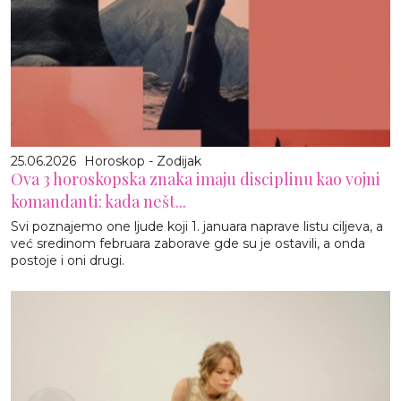
25.06.2026
Horoskop - Zodijak
Ova 3 horoskopska znaka imaju disciplinu kao vojni
komandanti: kada nešt...
Svi poznajemo one ljude koji 1. januara naprave listu ciljeva, a
već sredinom februara zaborave gde su je ostavili, a onda
postoje i oni drugi.