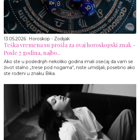
13.05.2026
Horoskop - Zodijak
Teška vremena su prošla za ovaj horoskopski znak –
Posle 7 godina, najbo...
Ako ste u poslednjih nekoliko godina imali osećaj da vam se
život stalno „trese pod nogama“, niste umišljali, posebno ako
ste rođeni u znaku Bika.