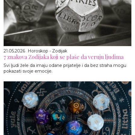
21.05.2026
Horoskop - Zodijak
7 znakova Zodijaka koji se plaše da veruju ljudima
Svi ljudi žele da imaju odane prijatelje i da bez straha mogu
pokazati svoje emocije.