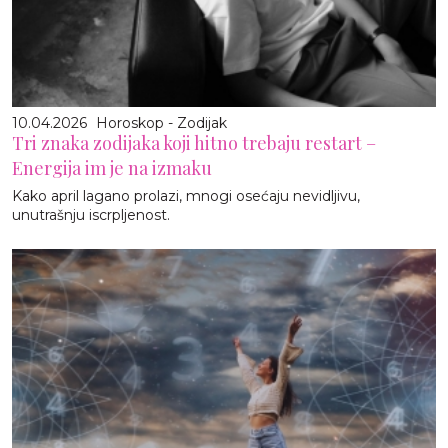
10.04.2026
Horoskop - Zodijak
Tri znaka zodijaka koji hitno trebaju restart –
Energija im je na izmaku
Kako april lagano prolazi, mnogi osećaju nevidljivu,
unutrašnju iscrpljenost.