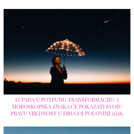
IZ PADA U POTPUNU TRANSFORMACIJU: 3
HOROSKOPSKA ZNAKA ĆE POKAZATI SVOJU
PRAVU VREDNOST U DRUGOJ POLOVINI 2026.