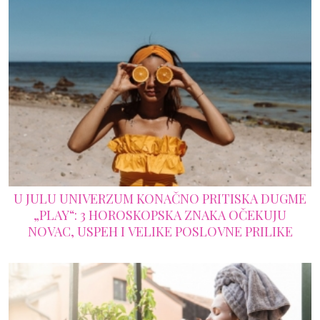
U JULU UNIVERZUM KONAČNO PRITISKA DUGME
„PLAY“: 3 HOROSKOPSKA ZNAKA OČEKUJU
NOVAC, USPEH I VELIKE POSLOVNE PRILIKE