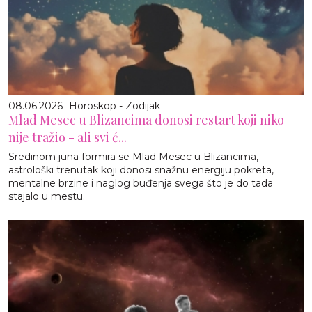
08.06.2026
Horoskop - Zodijak
Mlad Mesec u Blizancima donosi restart koji niko
nije tražio - ali svi ć...
Sredinom juna formira se Mlad Mesec u Blizancima,
astrološki trenutak koji donosi snažnu energiju pokreta,
mentalne brzine i naglog buđenja svega što je do tada
stajalo u mestu.