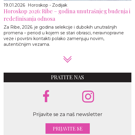
19.01.2026
Horoskop - Zodijak
Horoskop 2026: Ribe – godina unutrašnjeg buđenja i
redefinisanja odnosa
Za Ribe, 2026. je godina selekcije i dubokih unutrašnjih
promena – period u kojem se stari obrasci, neravnopravne
veze i površni kontakti polako zamenjuju novim,
autentičnijim vezama.
PRATITE NAS
Prijavite se za naš newsletter
PRIJAVITE SE