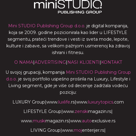
Mini STUDIO Publishing Group d.o.o.
je digital kompanija,
koja se 2009. godine pozicionirala kao lider u LIFESTYLE
segmentu, prateći trendove i vesti iz sveta mode, lepote,
kulture i zabave, sa velikom pažnjom usmerenoj ka zdravoj
ishrani i fitnesu.
O NAMA
|
ADVERTISING
|
NASI KLIJENTI
|
KONTAKT
U svojoj grupaciji, kompanija
Mini STUDIO Publishing Group
d.o.o.
je svoj portfolio uspešno proširila na Luxury, Lifestyle i
Living segment, gde je više od decenije zadržala vodeću
poziciju:
LUXURY Group
|
www.
luxlife
.rs
|
www.
luxurytopics
.com
LIFESTYLE Group
|
www.
zenski
magazin.rs
|
www.
muski
magazin.rs
|
www.
auto
exclusive.rs
LIVING Group
|
www.
moj
enterijer.rs
|