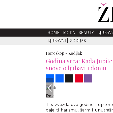
HOME
MODA
BEAUTY
LJUBAV 
LJUBAVNI
ZODIJAK
Horoskop -
Zodijak
Godina srca: Kada Jupite
snove o ljubavi i domu
Share
Facebook
X
Pinterest
Viber
Rak
Ti si zvezda ove godine! Jupiter
daje ti harizmu, šarm i unutrašn