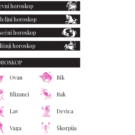
vni horoskop
eljni horoskop
ečni horoskop
išnji horoskop
OROSKOP
Ovan
Bik
Blizanci
Rak
 za spavaću sobu koje
Lav
Devica
vaki muškarac trebalo
da proba
Vaga
Škorpija