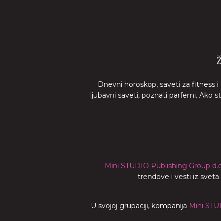
Dnevni horoskop, saveti za fitness i
ljubavni saveti, poznati parfemi. Ako 
Mini STUDIO Publishing Group d.o
trendove i vesti iz svet
U svojoj grupaciji, kompanija
Mini STU