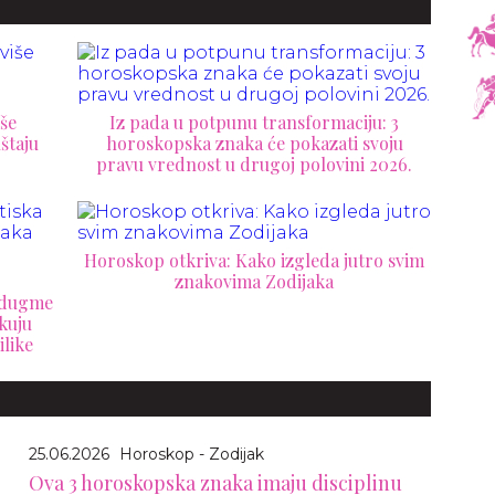
še
Iz pada u potpunu transformaciju: 3
štaju
horoskopska znaka će pokazati svoju
pravu vrednost u drugoj polovini 2026.
Horoskop otkriva: Kako izgleda jutro svim
znakovima Zodijaka
a dugme
kuju
ilike
25.06.2026
Horoskop - Zodijak
Ova 3 horoskopska znaka imaju disciplinu