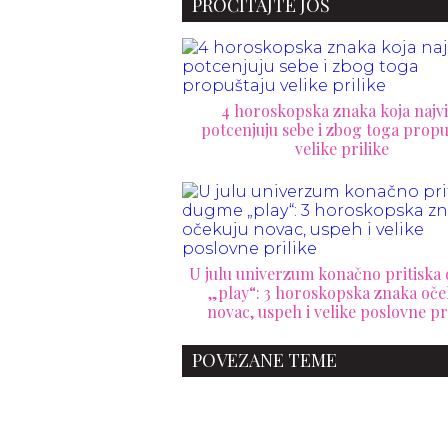
PROČITAJTE JOŠ
4 horoskopska znaka koja najvi
potcenjuju sebe i zbog toga propu
velike prilike
U julu univerzum konačno pritisk
„play“: 3 horoskopska znaka oče
novac, uspeh i velike poslovne pr
POVEZANE TEME