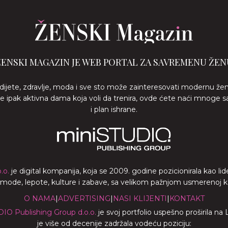
ŽENSKI MAGAZIN JE WEB PORTAL ZA SAVREMENU ŽEN
 dijete, zdravlje, moda i sve sto može zainteresovati modernu že
ste ipak aktivna dama koja voli da trenira, ovde ćete naći mnoge s
i plan ishrane.
.o.
je digital kompanija, koja se 2009. godine pozicionirala kao 
a mode, lepote, kulture i zabave, sa velikom pažnjom usmerenoj ka z
O NAMA
|
ADVERTISING
|
NASI KLIJENTI
|
KONTAKT
DIO Publishing Group d.o.o.
je svoj portfolio uspešno proširila na
je više od decenije zadržala vodeću poziciju: