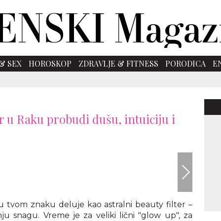
& SEX
HOROSKOP
ZDRAVLJE & FITNESS
PORODICA
E
r u Raku probudi dušu, intuiciju i
 u tvom znaku deluje kao astralni beauty filter –
ju snagu. Vreme je za veliki lični "glow up", za