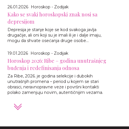
26.01.2026
Horoskop - Zodijak
Kako se svaki horoskopski znak nosi sa
depresijom
Depresija je stanje koje se kod svakoga javlja
drugačije, ali oni koji su je imali ili je i dalje imaju,
mogu da shvate osećanja druge osobe...
19.01.2026
Horoskop - Zodijak
Horoskop 2026: Ribe – godina unutrašnjeg
buđenja i redefinisanja odnosa
Za Ribe, 2026. je godina selekcije i dubokih
unutrašnjih promena – period u kojem se stari
obrasci, neravnopravne veze i površni kontakti
polako zamenjuju novim, autentičnijim vezama.