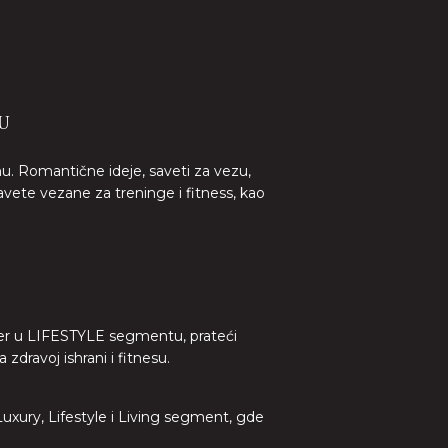
U
nu. Romantične ideje, saveti za vezu,
avete vezane za treninge i fitness, kao
lider u LIFESTYLE segmentu, prateći
dravoj ishrani i fitnesu.
 Luxury, Lifestyle i Living segment, gde