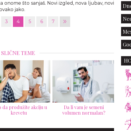
 onome što sanjaš. Novi izgled, nova ljubav, novi
Dne
ovako jako.
Ned
»
3
4
5
6
7
Mes
God
SLIČNE TEME
H
 da produžite akciju u
Da li vam je semeni
Poze
krevetu
volumen normalan?
bi s