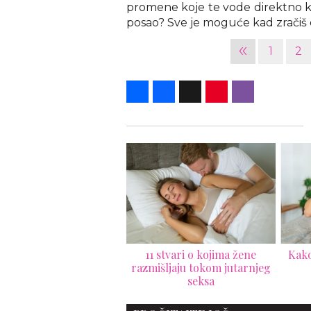
promene koje te vode direktno ka
posao? Sve je moguće kad zračiš 
«
1
2
Share
Facebook
X
Pinterest
Viber
Evo zašto su debeli
11 stvari o kojima žene
Kako
škarci bolji u krevetu
razmišljaju tokom jutarnjeg
seksa