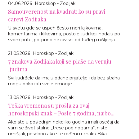
04.06.2026
Horoskop - Zodijak
Samouverenost na kvadrat: ko su pravi
carevi Zodijaka
U svetu gde se uspeh često meri lajkovima,
komentarima i klikovima, postoje ljudi koji hodaju po
svom putu, potpuno nezavisni od tuđeg mišljenja.
21.05.2026
Horoskop - Zodijak
7 znakova Zodijaka koji se plaše da veruju
ljudima
Svi ljudi žele da imaju odane prijatelje i da bez straha
mogu pokazati svoje emocije.
13.05.2026
Horoskop - Zodijak
Teška vremena su prošla za ovaj
horoskopski znak – Posle 7 godina, najbo...
Ako ste u poslednjih nekoliko godina imali osećaj da
vam se život stalno „trese pod nogama“, niste
umišljali, posebno ako ste rođeni u znaku Bika.