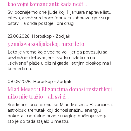
kao vojni komandanti: kada nešt...
Svi poznajemo one ljude koji 1. januara naprave listu
ciljeva, a već sredinom februara zaborave gde su je
ostavili, a onda postoje i oni drugi.
23.06.2026
Horoskop - Zodijak
5 znakova zodijaka koji mrze leto
Leto je vreme koje većina voli, jer ga povezuju sa
bezbrižnim letovanjem, kratkim izletima na
„skrivene” plaže u blizini grada, letnjim bioskopima i
koncertima.
08.06.2026
Horoskop - Zodijak
Mlad Mesec u Blizancima donosi restart koji
niko nije tražio - ali svi ć...
Sredinom juna formira se Mlad Mesec u Blizancima,
astrološki trenutak koji donosi snažnu energiju
pokreta, mentalne brzine i naglog buđenja svega
što je do tada stajalo u mestu.