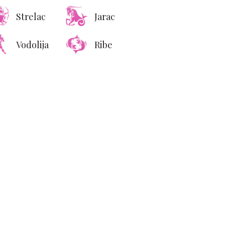
Strelac
Jarac
Vodolija
Ribe