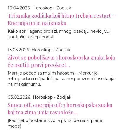
10.04.2026
Horoskop - Zodijak
Tri znaka zodijaka koji hitno trebaju restart –
Energija im je na izmaku
Kako april lagano prolazi, mnogi osećaju nevidljivu,
unutrašnju iscrpljenost.
13.03.2026
Horoskop - Zodijak
Život se poboljšava: 3 horoskopska znaka koja
će osetiti pravi preokret...
Mart je počeo sa malim haosom – Merkur je
retrogradan i u “padu”, pa su nesporazumi i osećanja
na maksimumu.
03.02.2026
Horoskop - Zodijak
Sunce off, energija off: 3 horoskopska znaka
kojima zima ubija raspolože...
(kad nebo postane sivo, a psiha ide na airplane
mode)