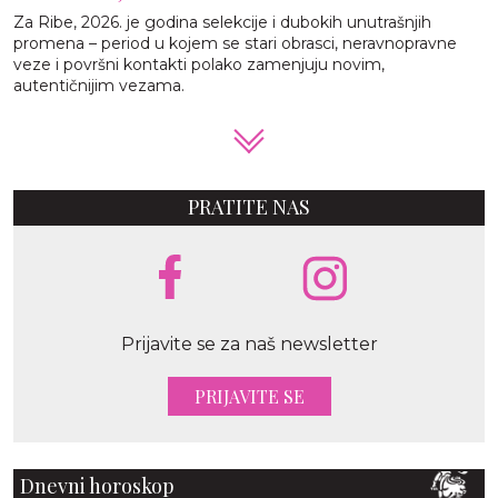
Za Ribe, 2026. je godina selekcije i dubokih unutrašnjih
promena – period u kojem se stari obrasci, neravnopravne
veze i površni kontakti polako zamenjuju novim,
autentičnijim vezama.
PRATITE NAS
Prijavite se za naš newsletter
PRIJAVITE SE
Dnevni horoskop