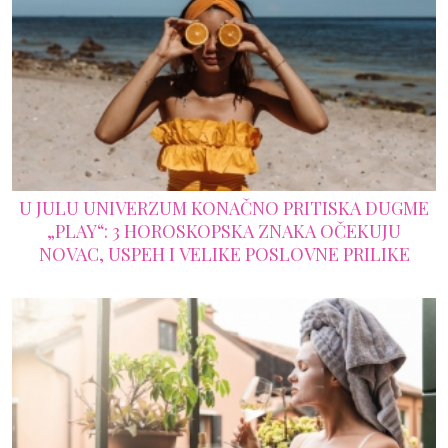
U JULU UNIVERZUM KONAČNO PRITISKA DUGME
„PLAY“: 3 HOROSKOPSKA ZNAKA OČEKUJU
NOVAC, USPEH I VELIKE POSLOVNE PRILIKE