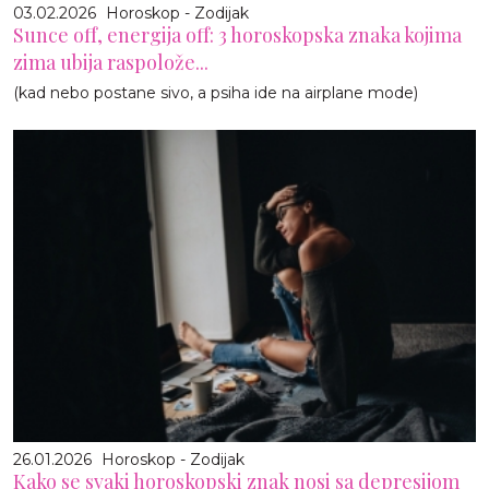
03.02.2026
Horoskop - Zodijak
Sunce off, energija off: 3 horoskopska znaka kojima
zima ubija raspolože...
(kad nebo postane sivo, a psiha ide na airplane mode)
26.01.2026
Horoskop - Zodijak
Kako se svaki horoskopski znak nosi sa depresijom