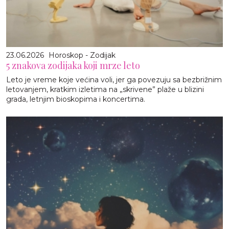
23.06.2026
Horoskop - Zodijak
5 znakova zodijaka koji mrze leto
Leto je vreme koje većina voli, jer ga povezuju sa bezbrižnim
letovanjem, kratkim izletima na „skrivene” plaže u blizini
grada, letnjim bioskopima i koncertima.