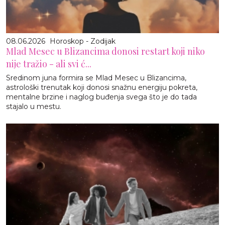
08.06.2026
Horoskop - Zodijak
Mlad Mesec u Blizancima donosi restart koji niko
nije tražio - ali svi ć...
Sredinom juna formira se Mlad Mesec u Blizancima,
astrološki trenutak koji donosi snažnu energiju pokreta,
mentalne brzine i naglog buđenja svega što je do tada
stajalo u mestu.