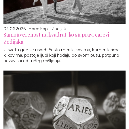
04.06.2026
Horoskop - Zodijak
Samouverenost na kvadrat: ko su pravi carevi
Zodijaka
U svetu gde se uspeh često meri lajkovima, komentarima i
klikovima, postoje ljudi koji hodaju po svom putu, potpuno
nezavisni od tuđeg mišljenja.