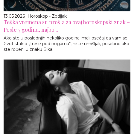
13.05.2026
Horoskop - Zodijak
Teška vremena su prošla za ovaj horoskopski znak –
Posle 7 godina, najbo...
Ako ste u poslednjih nekoliko godina imali osećaj da vam se
život stalno „trese pod nogama“, niste umišljali, posebno ako
ste rođeni u znaku Bika.