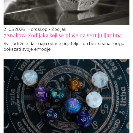
21.05.2026
Horoskop - Zodijak
7 znakova Zodijaka koji se plaše da veruju ljudima
Svi ljudi žele da imaju odane prijatelje i da bez straha mogu
pokazati svoje emocije.