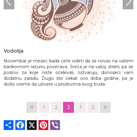
Vodolija
Novembar je mesec kada ćete videti da se novac na vašem
bankovnom računu povećava. Sreća je na vašoj strani, pa se
poslovi za koje niste očekivali, ostvaruju, donoseći vam
dodatnu zaradu. Dugo ste čekali ovo doba godine, pa je
došlo vreme da uživate u plodovima svog truda.
«
»
1
2
3
1
2
Share
Facebook
X
Pinterest
Viber