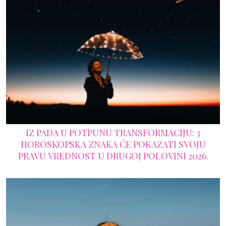
IZ PADA U POTPUNU TRANSFORMACIJU: 3
HOROSKOPSKA ZNAKA ĆE POKAZATI SVOJU
PRAVU VREDNOST U DRUGOJ POLOVINI 2026.