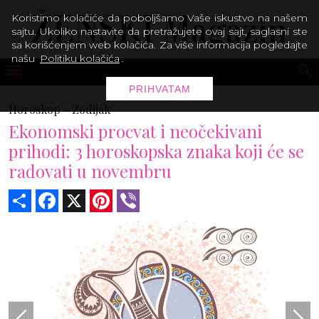
Koristimo kolačiće da poboljšamo Vaše iskustvo na našem
sajtu. Ukoliko nastavite da pretražujete ovaj sajt, saglasni ste
sa korišćenjem web kolačića. Za više informacija pogledajte
našu
Politiku kolačića
.
PRIHVATAM
Horoskop -
Zodijak
Ekonomski procvat i neočekivani
prihodi: 3 horoskopska znaka koji će se
radovati u novembru
Share
Facebook
X
Pinterest
Viber