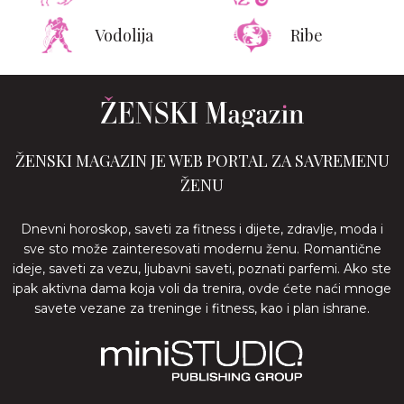
Vodolija
Ribe
ŽENSKI MAGAZIN JE WEB PORTAL ZA SAVREMENU
ŽENU
Dnevni horoskop, saveti za fitness i dijete, zdravlje, moda i
sve sto može zainteresovati modernu ženu. Romantične
ideje, saveti za vezu, ljubavni saveti, poznati parfemi. Ako ste
ipak aktivna dama koja voli da trenira, ovde ćete naći mnoge
savete vezane za treninge i fitness, kao i plan ishrane.