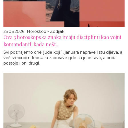
25.06.2026
Horoskop - Zodijak
Ova 3 horoskopska znaka imaju disciplinu kao vojni
komandanti: kada nešt...
Svi poznajemo one ljude koji 1. januara naprave listu ciljeva, a
već sredinom februara zaborave gde su je ostavili, a onda
postoje i oni drugi.