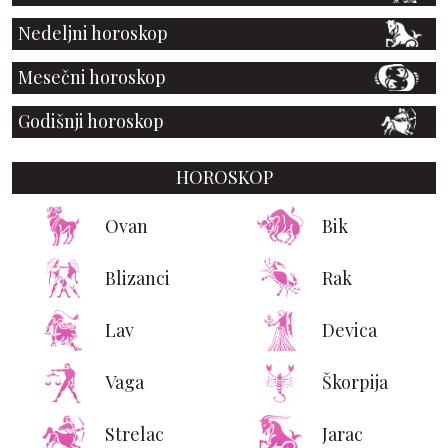
Nedeljni horoskop
Mesečni horoskop
Godišnji horoskop
HOROSKOP
Ovan
Bik
Blizanci
Rak
Lav
Devica
Vaga
Škorpija
Strelac
Jarac