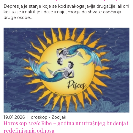
Depresija je stanje koje se kod svakoga javlja drugačije, ali oni
koji su je imali ili je i dalje imaju, mogu da shvate osećanja
druge osobe...
19.01.2026
Horoskop - Zodijak
Horoskop 2026: Ribe – godina unutrašnjeg buđenja i
redefinisanja odnosa