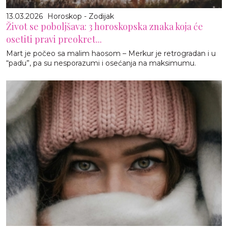
13.03.2026
Horoskop - Zodijak
Život se poboljšava: 3 horoskopska znaka koja će
osetiti pravi preokret...
Mart je počeo sa malim haosom – Merkur je retrogradan i u
“padu”, pa su nesporazumi i osećanja na maksimumu.