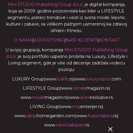
Mini STUDIO Publishing Group d.o.o.
je digital kompanija,
koja se 2009. godine pozicionirala kao lider u LIFESTYLE
segmentu, prateći trendove i vesti iz sveta mode, lepote,
kulture i zabave, sa velikom pažnjom usmerenoj ka zdravoj
ishrani i fitnesu.
O NAMA
|
ADVERTISING
|
NASI KLIJENTI
|
KONTAKT
U svojoj grupaciji, kompanija
Mini STUDIO Publishing Group
d.o.o.
je svoj portfolio uspešno proširila na Luxury, Lifestyle i
Living segment, gde je više od decenije zadržala vodeću
poziciju:
LUXURY Group
|
www.
luxlife
.rs
|
www.
luxurytopics
.com
LIFESTYLE Group
|
www.
zenski
magazin.rs
|
www.
muski
magazin.rs
|
www.
auto
exclusive.rs
LIVING Group
|
www.
moj
enterijer.rs
|
www.
ideas
homegarden.com
|
www.
fusiontables
.rs
|
www.
robotzabazen
.rs