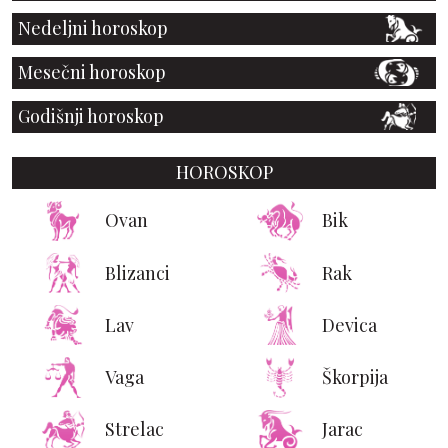
Nedeljni horoskop
Mesečni horoskop
Godišnji horoskop
HOROSKOP
Ovan
Bik
Blizanci
Rak
Lav
Devica
Vaga
Škorpija
Strelac
Jarac