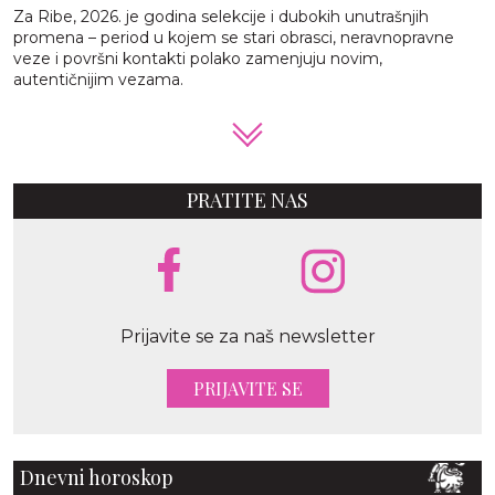
Za Ribe, 2026. je godina selekcije i dubokih unutrašnjih
promena – period u kojem se stari obrasci, neravnopravne
veze i površni kontakti polako zamenjuju novim,
autentičnijim vezama.
PRATITE NAS
Prijavite se za naš newsletter
PRIJAVITE SE
Dnevni horoskop