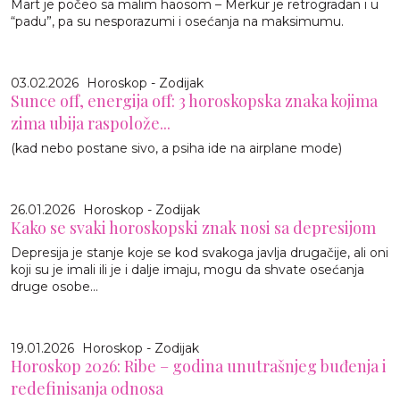
Mart je počeo sa malim haosom – Merkur je retrogradan i u
“padu”, pa su nesporazumi i osećanja na maksimumu.
03.02.2026
Horoskop - Zodijak
Sunce off, energija off: 3 horoskopska znaka kojima
zima ubija raspolože...
(kad nebo postane sivo, a psiha ide na airplane mode)
26.01.2026
Horoskop - Zodijak
Kako se svaki horoskopski znak nosi sa depresijom
Depresija je stanje koje se kod svakoga javlja drugačije, ali oni
koji su je imali ili je i dalje imaju, mogu da shvate osećanja
druge osobe...
19.01.2026
Horoskop - Zodijak
Horoskop 2026: Ribe – godina unutrašnjeg buđenja i
redefinisanja odnosa