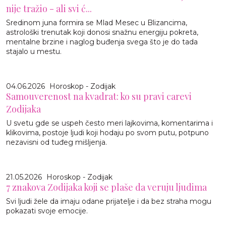
nije tražio - ali svi ć...
Sredinom juna formira se Mlad Mesec u Blizancima,
astrološki trenutak koji donosi snažnu energiju pokreta,
mentalne brzine i naglog buđenja svega što je do tada
stajalo u mestu.
04.06.2026
Horoskop - Zodijak
Samouverenost na kvadrat: ko su pravi carevi
Zodijaka
U svetu gde se uspeh često meri lajkovima, komentarima i
klikovima, postoje ljudi koji hodaju po svom putu, potpuno
nezavisni od tuđeg mišljenja.
21.05.2026
Horoskop - Zodijak
7 znakova Zodijaka koji se plaše da veruju ljudima
Svi ljudi žele da imaju odane prijatelje i da bez straha mogu
pokazati svoje emocije.