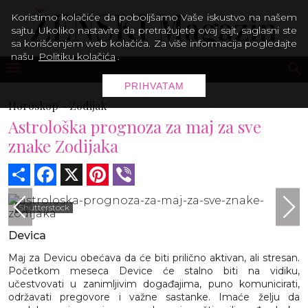
Koristimo kolačiće da poboljšamo Vaše iskustvo na našem
sajtu. Ukoliko nastavite da pretražujete ovaj sajt, saglasni ste
sa korišćenjem web kolačića. Za više informacija pogledajte
našu
Politiku kolačića
.
PRIHVATAM
Horoskop -
Zodijak
Astrološka prognoza za maj za sve
znake Zodijaka
Share
Facebook
X
Pinterest
Viber
Shutterstock
Devica
Maj za Devicu obećava da će biti prilično aktivan, ali stresan.
Početkom meseca Device će stalno biti na vidiku,
učestvovati u zanimljivim događajima, puno komunicirati,
održavati pregovore i važne sastanke. Imaće želju da