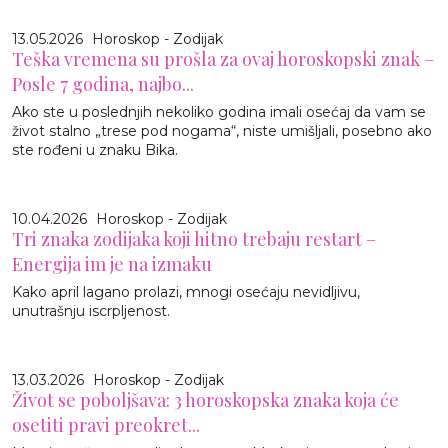
13.05.2026
Horoskop - Zodijak
Teška vremena su prošla za ovaj horoskopski znak –
Posle 7 godina, najbo...
Ako ste u poslednjih nekoliko godina imali osećaj da vam se
život stalno „trese pod nogama“, niste umišljali, posebno ako
ste rođeni u znaku Bika.
10.04.2026
Horoskop - Zodijak
Tri znaka zodijaka koji hitno trebaju restart –
Energija im je na izmaku
Kako april lagano prolazi, mnogi osećaju nevidljivu,
unutrašnju iscrpljenost.
13.03.2026
Horoskop - Zodijak
Život se poboljšava: 3 horoskopska znaka koja će
osetiti pravi preokret...