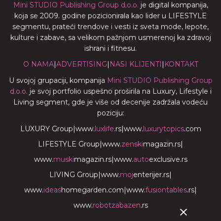
Mini STUDIO Publishing Group d.o.o.
je digital kompanija,
koja se 2009. godine pozicionirala kao lider u LIFESTYLE
segmentu, prateći trendove i vesti iz sveta mode, lepote,
kulture i zabave, sa velikom pažnjom usmerenoj ka zdravoj
ishrani i fitnesu.
O NAMA
|
ADVERTISING
|
NASI KLIJENTI
|
KONTAKT
U svojoj grupaciji, kompanija
Mini STUDIO Publishing Group
d.o.o.
je svoj portfolio uspešno proširila na Luxury, Lifestyle i
Living segment, gde je više od decenije zadržala vodeću
poziciju:
LUXURY Group
|
www.
luxlife
.rs
|
www.
luxurytopics
.com
LIFESTYLE Group
|
www.
zenski
magazin.rs
|
www.
muski
magazin.rs
|
www.
auto
exclusive.rs
LIVING Group
|
www.
moj
enterijer.rs
|
www.
ideas
homegarden.com
|
www.
fusiontables
.rs
|
www.
robotzabazen
.rs