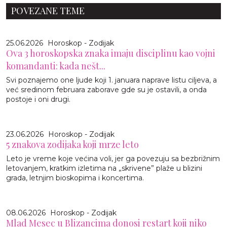
POVEZANE TEME
25.06.2026
Horoskop - Zodijak
Ova 3 horoskopska znaka imaju disciplinu kao vojni
komandanti: kada nešt...
Svi poznajemo one ljude koji 1. januara naprave listu ciljeva, a
već sredinom februara zaborave gde su je ostavili, a onda
postoje i oni drugi.
23.06.2026
Horoskop - Zodijak
5 znakova zodijaka koji mrze leto
Leto je vreme koje većina voli, jer ga povezuju sa bezbrižnim
letovanjem, kratkim izletima na „skrivene” plaže u blizini
grada, letnjim bioskopima i koncertima.
08.06.2026
Horoskop - Zodijak
Mlad Mesec u Blizancima donosi restart koji niko