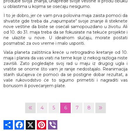
prodube svoja znanja, unaprede svoje veštine ili prođu obuku
u oblastima u kojima se osećaju nesigurno.
I to je dobro, jer će vam prva polovina maja zaista pomoći da
shvatite gde treba da „napumpate“ svoje znanje ili steknete
nove veštine da biste se osećali samopouzdano u životu. Ali
od 10. do 31. maja treba da se fokusirate na tekuće projekte i
ne ulazite u nove. U idealnom slučaju, morate postati
posmatrač za ovo vreme i malo usporiti.
Vaša planeta zaštitnica kreće u retrogradno kretanje od 10.
maja i planira da vas vrati na teme koje iz nekog razloga niste
završili. Zato pogledajte svoj rad u maju iz drugog ugla i
vratite se onome što vam je ranije nedostajalo. Reanimacija
starih slučajeva će pomoći da se postigne dobar rezultat, a
vaše rukovodstvo će to sigurno primetiti i nagraditi vas
bonusom ili povećanjem plate.
«
»
4
5
6
7
8
Share
Facebook
X
Pinterest
Viber