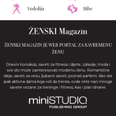
Vodolija
Ribe
ŽENSKI MAGAZIN JE WEB PORTAL ZA SAVREMENU
ŽENU
Dnevni horoskop, saveti za fitness i dijete, zdravlje, moda i
sve sto može zainteresovati modernu ženu. Romantične
ideje, saveti za vezu, ljubavni saveti, poznati parfemi. Ako ste
ipak aktivna dama koja voli da trenira, ovde ćete naći mnoge
savete vezane za treninge i fitness, kao i plan ishrane.