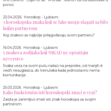
ponoć.
23.04.2026
Horoskop - Ljubavni
3 horoskopska znaka koji se lako mogu slagati sa bilo
kojim partnerom
Koji znakovi se najbolje prilagođavaju svom partneru?
16.04.2026
Horoskop - Ljubavni
5 znakova zodijaka koji NIKAD ne opraštaju
neverstvo
Svaka veza na svom putu nailazi na prepreke, od manjih ili
većih nesuglasica, do trenutaka kada jednostavno nema
komunikacije.
25.03.2026
Horoskop - Ljubavni
Kako funkcionišu isti horoskopski znaci u vezi?
Zaista je zanimljivo imati isti znak horoskopa sa svojim
partnerom.