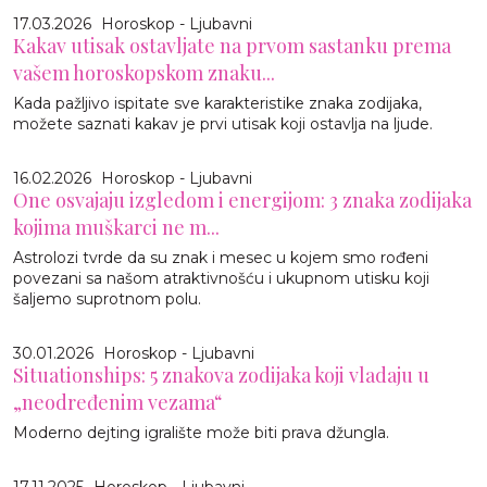
17.03.2026
Horoskop - Ljubavni
Kakav utisak ostavljate na prvom sastanku prema
vašem horoskopskom znaku...
Kada pažljivo ispitate sve karakteristike znaka zodijaka,
možete saznati kakav je prvi utisak koji ostavlja na ljude.
16.02.2026
Horoskop - Ljubavni
One osvajaju izgledom i energijom: 3 znaka zodijaka
kojima muškarci ne m...
Astrolozi tvrde da su znak i mesec u kojem smo rođeni
povezani sa našom atraktivnošću i ukupnom utisku koji
šaljemo suprotnom polu.
30.01.2026
Horoskop - Ljubavni
Situationships: 5 znakova zodijaka koji vladaju u
„neodređenim vezama“
Moderno dejting igralište može biti prava džungla.
17.11.2025
Horoskop - Ljubavni