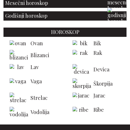
Mesečni horoskop
Godišnji horoskop
HOROSKOP
Ovan
Bik
Rak
Blizanci
Lav
Devica
Vaga
Škorpija
Jarac
Strelac
Ribe
Vodolija