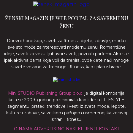
ŽENSKI MAGAZIN JE WEB PORTAL ZA SAVREMENU
ŽENU
Dnevni horoskop, saveti za fitness i dijete, zdravlje, moda i
sve sto može zainteresovati modernu ženu. Romantične
ideje, saveti za vezu, ljubavni saveti, poznati parfemi. Ako ste
ipak aktivna dama koja voli da trenira, ovde ćete naći mnoge
savete vezane za treninge i fitness, kao i plan ishrane.
Mini STUDIO Publishing Group d.o.o.
je digital kompanija,
koja se 2009. godine pozicionirala kao lider u LIFESTYLE
segmentu, prateći trendove i vesti iz sveta mode, lepote,
kulture i zabave, sa velikom pažnjom usmerenoj ka zdravoj
ishrani i fitnesu.
O NAMA
|
ADVERTISING
|
NASI KLIJENTI
|
KONTAKT