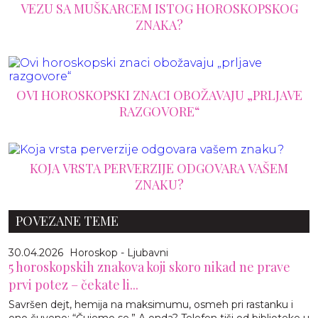
VEZU SA MUŠKARCEM ISTOG HOROSKOPSKOG
ZNAKA?
OVI HOROSKOPSKI ZNACI OBOŽAVAJU „PRLJAVE
RAZGOVORE“
KOJA VRSTA PERVERZIJE ODGOVARA VAŠEM
ZNAKU?
POVEZANE TEME
30.04.2026
Horoskop - Ljubavni
5 horoskopskih znakova koji skoro nikad ne prave
prvi potez – čekate li...
Savršen dejt, hemija na maksimumu, osmeh pri rastanku i
ono čuveno: “Čujemo se.” A onda? Telefon tiši od biblioteke u