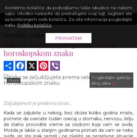
Koristimo kolačiće da poboljšamo Vaše iskustvo na našem
sajtu. Ukoliko nastavite da pretražujete ovaj sajt, saglasni ste
sa korišćenjem web kolačića. Za više informacija pogledajte
našu
Politiku kolačića
.
Horoskop -
Ljubavni
PRIHVATAM
Kako se zaljubljujete prema vašem
horoskopskom znaku
Share
Facebook
X
Pinterest
Viber
Pogledajte galeriju
iStock
Broj slika:
12
Zaljubljenost je predivna stvar...
Kada se zaljubite u nekog, bez obzira koliko godina imate,
počnete da osećate čudan osećaj u stomaku, nervozu, želju
da stalno provodite vreme sa osobom koja vam se sviđa.
Možda je lakše u starijim godinama priznati da vam se neko
sviđa, jer ste ipak sazreli i ne plašite se negativne situacije