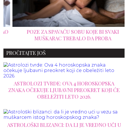
POZE ZA SPAVAĆU SOBU KOJE BI SVAKI
MUŠKARAC TREBALO DA PROBA
PROČITAJTE JOŠ
ASTROLOZI TVRDE: OVA 4 HOROSKOPSKA
ZNAKA OČEKUJE LJUBAVNI PREOKRET KOJI ĆE
OBELEŽITI LETO 2026.
ASTROLOŠKI BLIZANCI: DA LI JE VREDNO UĆI U