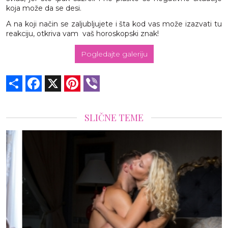
koja može da se desi.
A na koji način se zaljubljujete i šta kod vas može izazvati tu
reakciju, otkriva vam vaš horoskopski znak!
Pogledajte galeriju
Share
Facebook
X
Pinterest
Viber
SLIČNE TEME