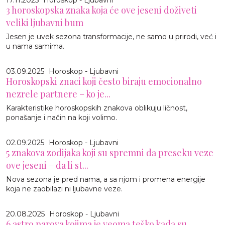
3 horoskopska znaka koja će ove jeseni doživeti
veliki ljubavni bum
Jesen je uvek sezona transformacije, ne samo u prirodi, već i
u nama samima.
03.09.2025
Horoskop - Ljubavni
Horoskopski znaci koji često biraju emocionalno
nezrele partnere – ko je...
Karakteristike horoskopskih znakova oblikuju ličnost,
ponašanje i način na koji volimo.
02.09.2025
Horoskop - Ljubavni
5 znakova zodijaka koji su spremni da preseku veze
ove jeseni – da li st...
Nova sezona je pred nama, a sa njom i promena energije
koja ne zaobilazi ni ljubavne veze.
20.08.2025
Horoskop - Ljubavni
6 astro parova kojima je veoma teško kada su