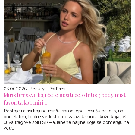
03.06.2026
Beauty - Parfemi
Miris breskve koji ćete nositi celo leto: 5 body mist
favorita koji miri...
Postoje mirisi koji ne mirišu samo lepo - mirišu na leto, na
onu zlatnu, toplu svetlost pred zalazak sunca, kožu koja još
čuva tragove soli i SPF-a, lanene haljine koje se pomeraju na
vetr...