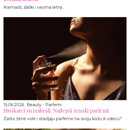
Kremasti, slatki i veoma letnji...
15.06.2026
Beauty - Parfemi
Muškarci su izabrali: Najlepši ženski parfemi
Zašto žene vole i stavljaju parfeme na svoju kožu ili odeću?