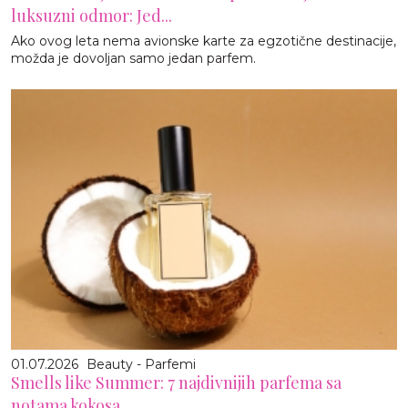
luksuzni odmor: Jed...
Ako ovog leta nema avionske karte za egzotične destinacije,
možda je dovoljan samo jedan parfem.
01.07.2026
Beauty - Parfemi
Smells like Summer: 7 najdivnijih parfema sa
notama kokosa