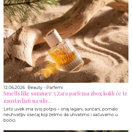
12.06.2026
Beauty - Parfemi
Smells like summer: 5 Zara parfema zbog kojih će te
zaustavljati na ulic...
Leto uvek ima svoj potpis – onaj lagani, sunčani, pomalo
neuhvatljiv osećaj koji želimo da uhvatimo i sačuvamo u
bočici.