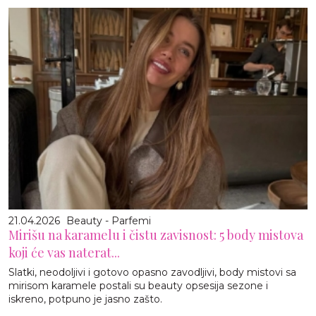
21.04.2026
Beauty - Parfemi
Mirišu na karamelu i čistu zavisnost: 5 body mistova
koji će vas naterat...
Slatki, neodoljivi i gotovo opasno zavodljivi, body mistovi sa
mirisom karamele postali su beauty opsesija sezone i
iskreno, potpuno je jasno zašto.