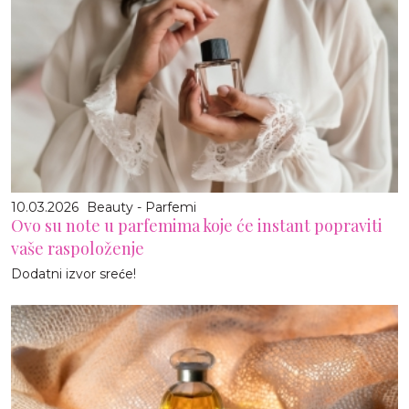
10.03.2026
Beauty - Parfemi
Ovo su note u parfemima koje će instant popraviti
vaše raspoloženje
Dodatni izvor sreće!