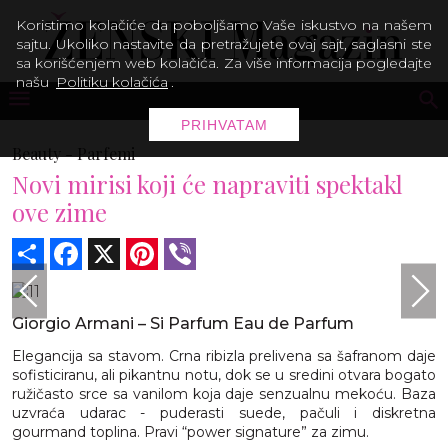
Koristimo kolačiće da poboljšamo Vaše iskustvo na našem
sajtu. Ukoliko nastavite da pretražujete ovaj sajt, saglasni ste
sa korišćenjem web kolačića. Za više informacija pogledajte
našu
Politiku kolačića
.
PRIHVATAM
Beauty -
Parfemi
Novi mirisi koji će napraviti spektakl
ove zime
Share
Facebook
X
Pinterest
Viber
Giorgio Armani – Si Parfum Eau de Parfum
Elegancija sa stavom. Crna ribizla prelivena sa šafranom daje
sofisticiranu, ali pikantnu notu, dok se u sredini otvara bogato
ružičasto srce sa vanilom koja daje senzualnu mekoću. Baza
uzvraća udarac - puderasti suede, pačuli i diskretna
gourmand toplina. Pravi “power signature” za zimu.