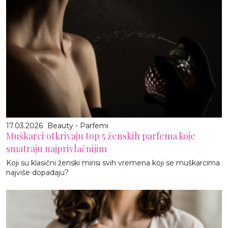
17.03.2026
Beauty - Parfemi
Muškarci otkrivaju top 5 ženskih parfema koje
smatraju najprivlačnijim
Koji su klasični ženski mirisi svih vremena koji se muškarcima
najviše dopadaju?