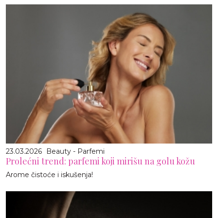
23.03.2026
Beauty - Parfemi
Prolećni trend: parfemi koji mirišu na golu kožu
Arome čistoće i iskušenja!