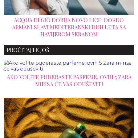
ACQUA DI GIÒ DOBIJA NOVO LICE: ĐORĐO
ARMANI SLAVI MEDITERANSKI DUH LETA SA
HAVIJEROM SERANOM
PROČITAJTE JOŠ
AKO VOLITE PUDERASTE PARFEME, OVIH 5 ZARA
MIRISA ĆE VAS ODUŠEVITI