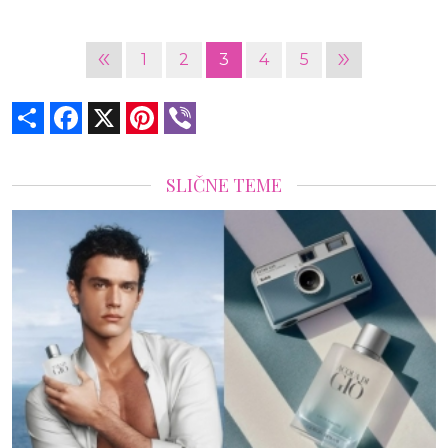
«
»
1
2
3
4
5
Share
Facebook
X
Pinterest
Viber
SLIČNE TEME