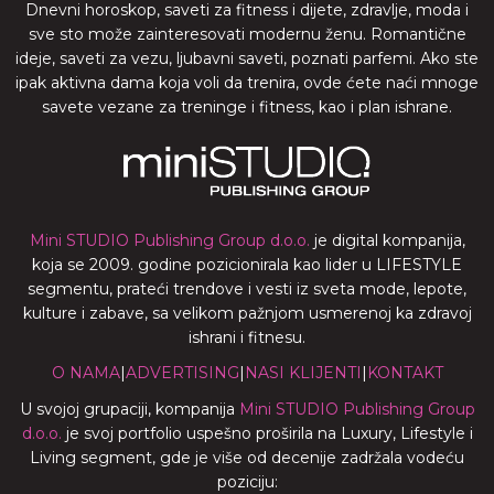
Dnevni horoskop, saveti za fitness i dijete, zdravlje, moda i
sve sto može zainteresovati modernu ženu. Romantične
ideje, saveti za vezu, ljubavni saveti, poznati parfemi. Ako ste
ipak aktivna dama koja voli da trenira, ovde ćete naći mnoge
savete vezane za treninge i fitness, kao i plan ishrane.
Mini STUDIO Publishing Group d.o.o.
je digital kompanija,
koja se 2009. godine pozicionirala kao lider u LIFESTYLE
segmentu, prateći trendove i vesti iz sveta mode, lepote,
kulture i zabave, sa velikom pažnjom usmerenoj ka zdravoj
ishrani i fitnesu.
O NAMA
|
ADVERTISING
|
NASI KLIJENTI
|
KONTAKT
U svojoj grupaciji, kompanija
Mini STUDIO Publishing Group
d.o.o.
je svoj portfolio uspešno proširila na Luxury, Lifestyle i
Living segment, gde je više od decenije zadržala vodeću
poziciju: