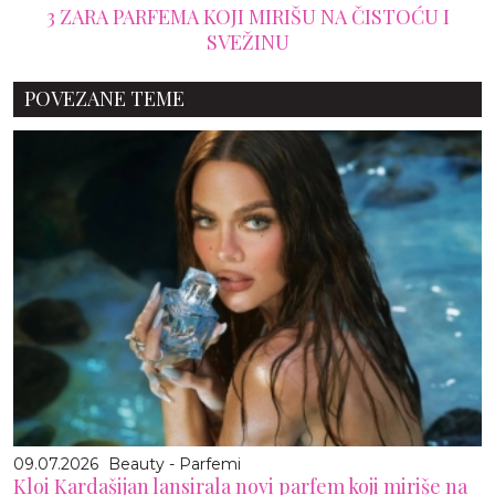
3 ZARA PARFEMA KOJI MIRIŠU NA ČISTOĆU I
SVEŽINU
POVEZANE TEME
09.07.2026
Beauty - Parfemi
Kloi Kardašijan lansirala novi parfem koji miriše na