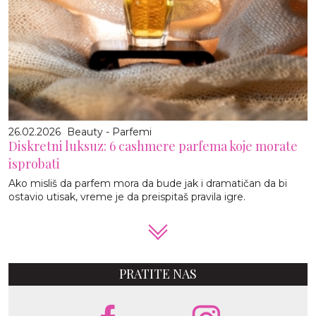
26.02.2026
Beauty - Parfemi
Diskretni luksuz: 6 cashmere parfema koje morate
isprobati
Ako misliš da parfem mora da bude jak i dramatičan da bi
ostavio utisak, vreme je da preispitaš pravila igre.
PRATITE NAS