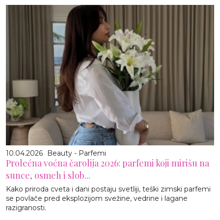
10.04.2026
Beauty - Parfemi
Prolećna voćna čarolija 2026: parfemi koji mirišu na
sunce, osmeh i slob...
Kako priroda cveta i dani postaju svetliji, teški zimski parfemi
se povlače pred eksplozijom svežine, vedrine i lagane
razigranosti.