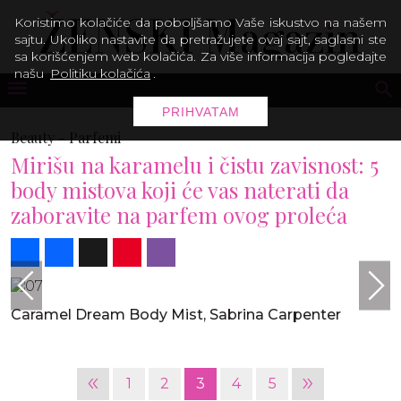
Koristimo kolačiće da poboljšamo Vaše iskustvo na našem
sajtu. Ukoliko nastavite da pretražujete ovaj sajt, saglasni ste
sa korišćenjem web kolačića. Za više informacija pogledajte
našu
Politiku kolačića
.
PRIHVATAM
Beauty -
Parfemi
Mirišu na karamelu i čistu zavisnost: 5
body mistova koji će vas naterati da
zaboravite na parfem ovog proleća
Share
Facebook
X
Pinterest
Viber
Caramel Dream Body Mist, Sabrina Carpenter
«
»
1
2
3
4
5