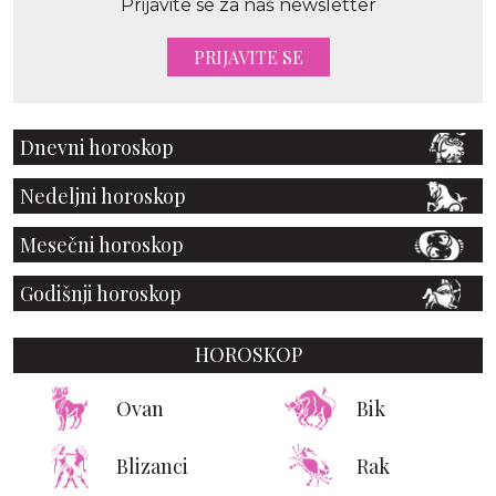
Prijavite se za naš newsletter
PRIJAVITE SE
Dnevni horoskop
Nedeljni horoskop
Mesečni horoskop
Godišnji horoskop
HOROSKOP
Ovan
Bik
Blizanci
Rak