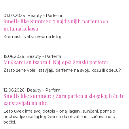
01.07.2026
Beauty - Parfemi
Smells like Summer: 7 najdivnijih parfema sa
notama kokosa
Kremasti, slatki i veoma letnji...
15.06.2026
Beauty - Parfemi
Muškarci su izabrali: Najlepši ženski parfemi
Zašto žene vole i stavljaju parfeme na svoju kožu ili odeću?
12.06.2026
Beauty - Parfemi
Smells like summer: 5 Zara parfema zbog kojih će te
zaustavljati na ulic...
Leto uvek ima svoj potpis – onaj lagani, sunčani, pomalo
neuhvatljiv osećaj koji želimo da uhvatimo i sačuvamo u
bočici.