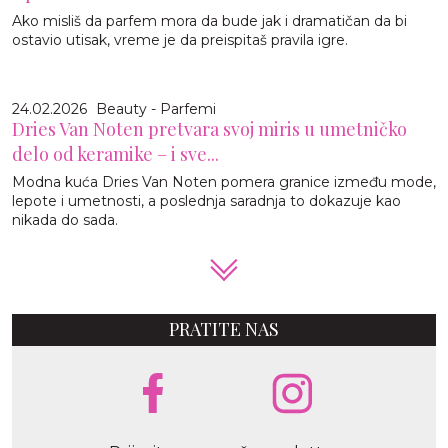
Ako misliš da parfem mora da bude jak i dramatičan da bi
ostavio utisak, vreme je da preispitaš pravila igre.
24.02.2026
Beauty - Parfemi
Dries Van Noten pretvara svoj miris u umetničko
delo od keramike – i sve...
Modna kuća Dries Van Noten pomera granice između mode,
lepote i umetnosti, a poslednja saradnja to dokazuje kao
nikada do sada.
PRATITE NAS