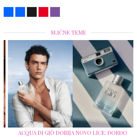
Share
Facebook
X
Pinterest
Viber
SLIČNE TEME
ACQUA DI GIÒ DOBIJA NOVO LICE: ĐORĐO