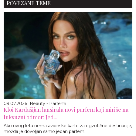
POVEZANE TEME
09.07.2026
Beauty - Parfemi
Kloi Kardašijan lansirala novi parfem koji miriše na
luksuzni odmor: Jed...
Ako ovog leta nema avionske karte za egzotične destinacije,
možda je dovoljan samo jedan parfem.