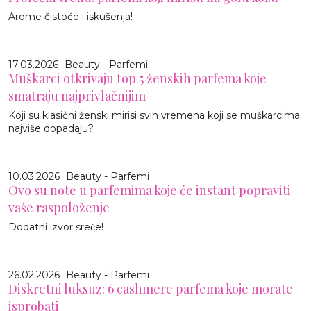
Arome čistoće i iskušenja!
17.03.2026
Beauty - Parfemi
Muškarci otkrivaju top 5 ženskih parfema koje
smatraju najprivlačnijim
Koji su klasični ženski mirisi svih vremena koji se muškarcima
najviše dopadaju?
10.03.2026
Beauty - Parfemi
Ovo su note u parfemima koje će instant popraviti
vaše raspoloženje
Dodatni izvor sreće!
26.02.2026
Beauty - Parfemi
Diskretni luksuz: 6 cashmere parfema koje morate
isprobati