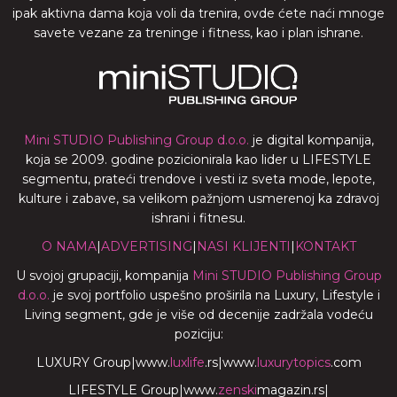
ipak aktivna dama koja voli da trenira, ovde ćete naći mnoge
savete vezane za treninge i fitness, kao i plan ishrane.
Mini STUDIO Publishing Group d.o.o.
je digital kompanija,
koja se 2009. godine pozicionirala kao lider u LIFESTYLE
segmentu, prateći trendove i vesti iz sveta mode, lepote,
kulture i zabave, sa velikom pažnjom usmerenoj ka zdravoj
ishrani i fitnesu.
O NAMA
|
ADVERTISING
|
NASI KLIJENTI
|
KONTAKT
U svojoj grupaciji, kompanija
Mini STUDIO Publishing Group
d.o.o.
je svoj portfolio uspešno proširila na Luxury, Lifestyle i
Living segment, gde je više od decenije zadržala vodeću
poziciju:
LUXURY Group
|
www.
luxlife
.rs
|
www.
luxurytopics
.com
LIFESTYLE Group
|
www.
zenski
magazin.rs
|