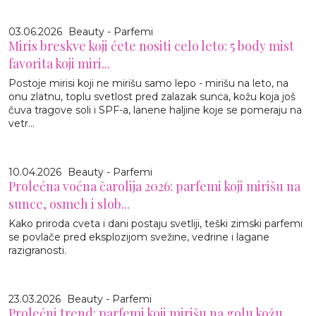
03.06.2026
Beauty - Parfemi
Miris breskve koji ćete nositi celo leto: 5 body mist
favorita koji miri...
Postoje mirisi koji ne mirišu samo lepo - mirišu na leto, na
onu zlatnu, toplu svetlost pred zalazak sunca, kožu koja još
čuva tragove soli i SPF-a, lanene haljine koje se pomeraju na
vetr...
10.04.2026
Beauty - Parfemi
Prolećna voćna čarolija 2026: parfemi koji mirišu na
sunce, osmeh i slob...
Kako priroda cveta i dani postaju svetliji, teški zimski parfemi
se povlače pred eksplozijom svežine, vedrine i lagane
razigranosti.
23.03.2026
Beauty - Parfemi
Prolećni trend: parfemi koji mirišu na golu kožu