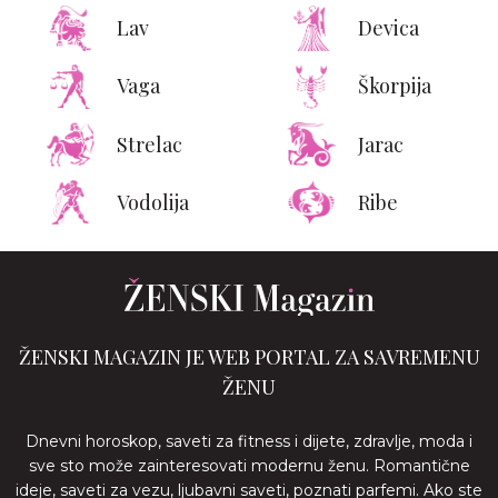
Lav
Devica
Vaga
Škorpija
Strelac
Jarac
Vodolija
Ribe
ŽENSKI MAGAZIN JE WEB PORTAL ZA SAVREMENU
ŽENU
Dnevni horoskop, saveti za fitness i dijete, zdravlje, moda i
sve sto može zainteresovati modernu ženu. Romantične
ideje, saveti za vezu, ljubavni saveti, poznati parfemi. Ako ste