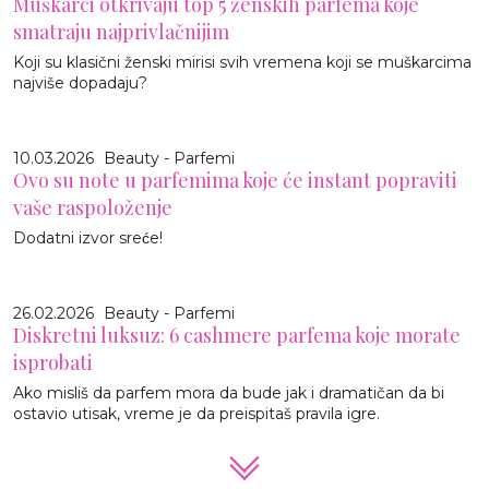
Muškarci otkrivaju top 5 ženskih parfema koje
smatraju najprivlačnijim
Koji su klasični ženski mirisi svih vremena koji se muškarcima
najviše dopadaju?
10.03.2026
Beauty - Parfemi
Ovo su note u parfemima koje će instant popraviti
vaše raspoloženje
Dodatni izvor sreće!
26.02.2026
Beauty - Parfemi
Diskretni luksuz: 6 cashmere parfema koje morate
isprobati
Ako misliš da parfem mora da bude jak i dramatičan da bi
ostavio utisak, vreme je da preispitaš pravila igre.