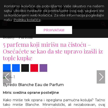
Koristimo kolačiće da poboljšamo Vaše iskustvo na našem
sajtu. Ukoliko nastavite da pretražujete ovaj sajt, saglasni ste
sa korišćenjem web kolačića. Za više informacija pogledajte
našu
Politiku kolačića
.
PRIHVATAM
Beauty -
Parfemi
5 parfema koji mirišu na čistoću –
Osećaćete se kao da ste upravo izašli iz
tople kupke
Share
Facebook
X
Pinterest
Viber
Byredo Blanche Eau de Parfum
Miris: svežina oprane posteljine
Kako miriše tek oprana i ispeglana pamučna košulja? Tačno
tako miriše Blanche. Minimalistički, ali nezaboravan, ovaj