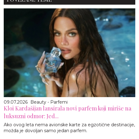
09.07.2026
Beauty - Parfemi
Kloi Kardašijan lansirala novi parfem koji miriše na
luksuzni odmor: Jed...
Ako ovog leta nema avionske karte za egzotične destinacije,
možda je dovoljan samo jedan parfem.