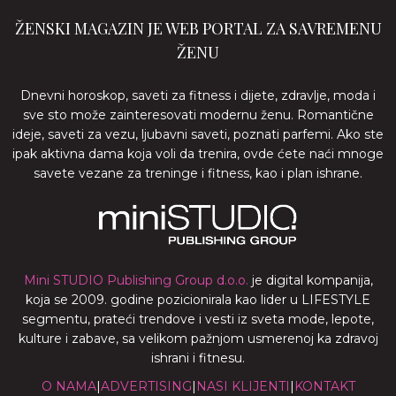
ŽENSKI MAGAZIN JE WEB PORTAL ZA SAVREMENU
ŽENU
Dnevni horoskop, saveti za fitness i dijete, zdravlje, moda i
sve sto može zainteresovati modernu ženu. Romantične
ideje, saveti za vezu, ljubavni saveti, poznati parfemi. Ako ste
ipak aktivna dama koja voli da trenira, ovde ćete naći mnoge
savete vezane za treninge i fitness, kao i plan ishrane.
Mini STUDIO Publishing Group d.o.o.
je digital kompanija,
koja se 2009. godine pozicionirala kao lider u LIFESTYLE
segmentu, prateći trendove i vesti iz sveta mode, lepote,
kulture i zabave, sa velikom pažnjom usmerenoj ka zdravoj
ishrani i fitnesu.
O NAMA
|
ADVERTISING
|
NASI KLIJENTI
|
KONTAKT