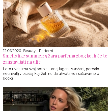
12.06.2026
Beauty - Parfemi
Smells like summer: 5 Zara parfema zbog kojih će te
zaustavljati na ulic...
Leto uvek ima svoj potpis – onaj lagani, sunčani, pomalo
neuhvatljiv osećaj koji želimo da uhvatimo i sačuvamo u
bočici.