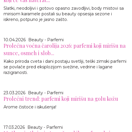
koji će vas naterat...
Slatki, neodoljivi i gotovo opasno zavodljivi, body mistovi sa
mirisom karamele postali su beauty opsesija sezone i
iskreno, potpuno je jasno zašto.
10.04.2026
Beauty - Parfemi
Prolećna voćna čarolija 2026: parfemi koji mirišu na
sunce, osmeh i slob...
Kako priroda cveta i dani postaju svetliji, teški zimski parfemi
se povlače pred eksplozijom svežine, vedrine i lagane
razigranosti.
23.03.2026
Beauty - Parfemi
Prolećni trend: parfemi koji mirišu na golu kožu
Arome čistoće i iskušenja!
17.03.2026
Beauty - Parfemi