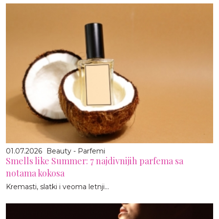
01.07.2026
Beauty - Parfemi
Smells like Summer: 7 najdivnijih parfema sa
notama kokosa
Kremasti, slatki i veoma letnji...