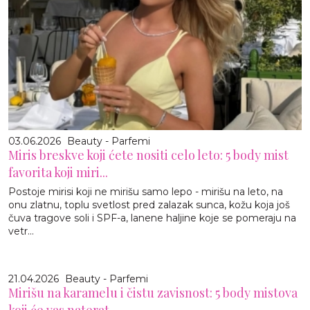
03.06.2026
Beauty - Parfemi
Miris breskve koji ćete nositi celo leto: 5 body mist
favorita koji miri...
Postoje mirisi koji ne mirišu samo lepo - mirišu na leto, na
onu zlatnu, toplu svetlost pred zalazak sunca, kožu koja još
čuva tragove soli i SPF-a, lanene haljine koje se pomeraju na
vetr...
21.04.2026
Beauty - Parfemi
Mirišu na karamelu i čistu zavisnost: 5 body mistova