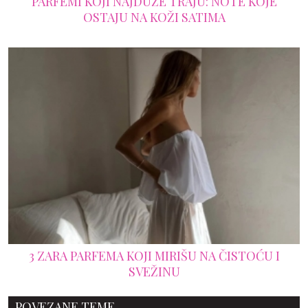
PARFEMI KOJI NAJDUŽE TRAJU: NOTE KOJE
OSTAJU NA KOŽI SATIMA
3 ZARA PARFEMA KOJI MIRIŠU NA ČISTOĆU I
SVEŽINU
POVEZANE TEME