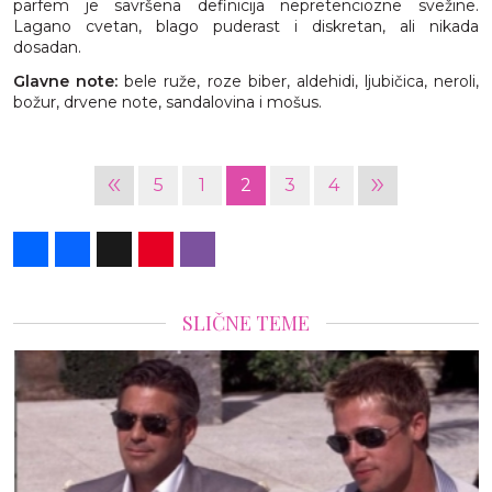
parfem je savršena definicija nepretenciozne svežine.
Lagano cvetan, blago puderast i diskretan, ali nikada
dosadan.
Glavne note:
bele ruže, roze biber, aldehidi, ljubičica, neroli,
božur, drvene note, sandalovina i mošus.
«
»
5
1
2
3
4
Share
Facebook
X
Pinterest
Viber
SLIČNE TEME