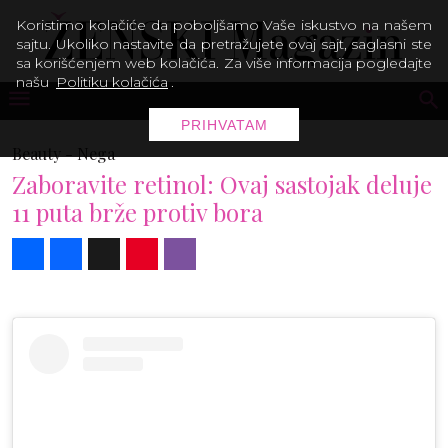
Koristimo kolačiće da poboljšamo Vaše iskustvo na našem
sajtu. Ukoliko nastavite da pretražujete ovaj sajt, saglasni ste
sa korišćenjem web kolačića. Za više informacija pogledajte
našu
Politiku kolačića
.
PRIHVATAM
Beauty -
Nega
Zaboravite retinol: Ovaj sastojak deluje
11 puta brže protiv bora
Share
Facebook
X
Pinterest
Viber