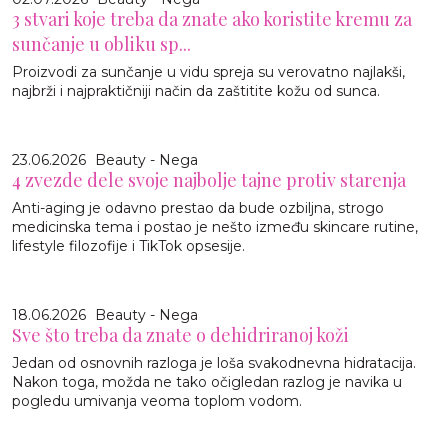
3 stvari koje treba da znate ako koristite kremu za
sunčanje u obliku sp...
Proizvodi za sunčanje u vidu spreja su verovatno najlakši,
najbrži i najpraktičniji način da zaštitite kožu od sunca.
23.06.2026
Beauty - Nega
4 zvezde dele svoje najbolje tajne protiv starenja
Anti-aging je odavno prestao da bude ozbiljna, strogo
medicinska tema i postao je nešto između skincare rutine,
lifestyle filozofije i TikTok opsesije.
18.06.2026
Beauty - Nega
Sve što treba da znate o dehidriranoj koži
Jedan od osnovnih razloga je loša svakodnevna hidratacija.
Nakon toga, možda ne tako očigledan razlog je navika u
pogledu umivanja veoma toplom vodom.