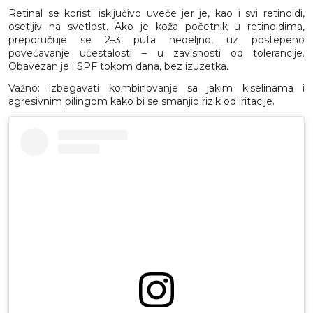
Retinal se koristi isključivo uveče jer je, kao i svi retinoidi,
osetljiv na svetlost. Ako je koža početnik u retinoidima,
preporučuje se 2–3 puta nedeljno, uz postepeno
povećavanje učestalosti – u zavisnosti od tolerancije.
Obavezan je i SPF tokom dana, bez izuzetka.
Važno: izbegavati kombinovanje sa jakim kiselinama i
agresivnim pilingom kako bi se smanjio rizik od iritacije.