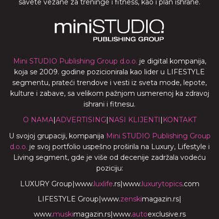
savete vezane za treninge i fitness, kao i plan ishrane.
Mini STUDIO Publishing Group d.o.o.
je digital kompanija,
koja se 2009. godine pozicionirala kao lider u LIFESTYLE
segmentu, prateći trendove i vesti iz sveta mode, lepote,
kulture i zabave, sa velikom pažnjom usmerenoj ka zdravoj
ishrani i fitnesu.
O NAMA
|
ADVERTISING
|
NASI KLIJENTI
|
KONTAKT
U svojoj grupaciji, kompanija
Mini STUDIO Publishing Group
d.o.o.
je svoj portfolio uspešno proširila na Luxury, Lifestyle i
Living segment, gde je više od decenije zadržala vodeću
poziciju:
LUXURY Group
|
www.
luxlife
.rs
|
www.
luxurytopics
.com
LIFESTYLE Group
|
www.
zenski
magazin.rs
|
www.
muski
magazin.rs
|
www.
auto
exclusive.rs