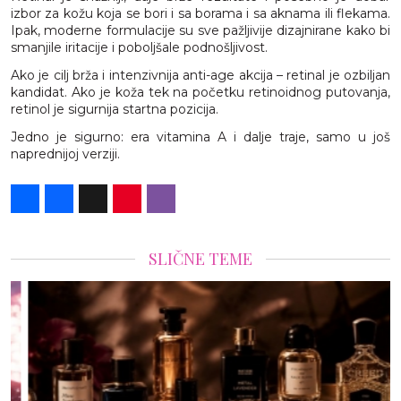
izbor za kožu koja se bori i sa borama i sa aknama ili flekama.
Ipak, moderne formulacije su sve pažljivije dizajnirane kako bi
smanjile iritacije i poboljšale podnošljivost.
Ako je cilj brža i intenzivnija anti-age akcija – retinal je ozbiljan
kandidat. Ako je koža tek na početku retinoidnog putovanja,
retinol je sigurnija startna pozicija.
Jedno je sigurno: era vitamina A i dalje traje, samo u još
naprednijoj verziji.
Share
Facebook
X
Pinterest
Viber
SLIČNE TEME