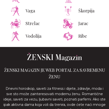
Vaga
Škorpija
Strelac
Jarac
Vodolija
Ribe
ŽENSKI MAGAZIN JE WEB PORTAL ZA SAVREMENU
ŽENU
Dnevni horoskop, saveti za fitness i dijete, zdravlje, moda i
sve sto može zainteresovati modernu ženu. Romantične
ideje, saveti za vezu, ljubavni saveti, poznati parfemi. Ako ste
ipak aktivna dama koja voli da trenira, ovde ćete naći mnoge