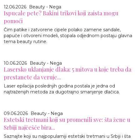
12.06.2026
Beauty - Nega
Ispucale pete? Bakini trikovi koji zaista mogu
pomoći
Čim patike i zatvorene cipele polako zamene sandale,
papuče i otvoreni modeli, stopala odjednom postaju glavna
tema beauty rutine.
10.06.2026
Beauty - Nega
Lasersko uklanjanje dlaka: 5 mitova u koje treba da
prestanete da veruje...
Laser epilacija poslednjih godina postala je jedna od
najtraženijih metoda za dugotrajno smanjenje dlačica.
09.06.2026
Beauty - Nega
Estetski tretmani koji su promenili sve: šta žene u
Srbiji najčešće bira...
Saznajte koji su najpopularniji estetski tretmani u Srbiji i šta