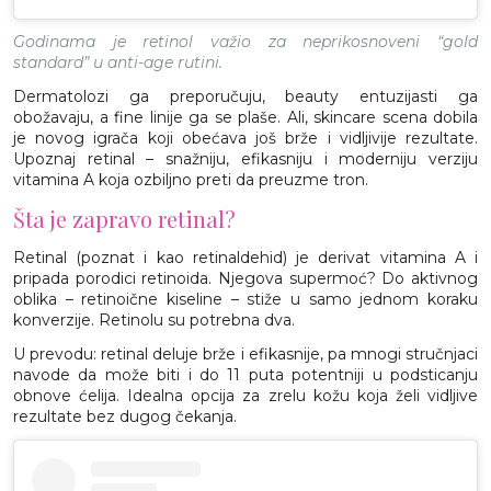
Godinama je retinol važio za neprikosnoveni “gold
standard” u anti-age rutini.
Dermatolozi ga preporučuju, beauty entuzijasti ga
obožavaju, a fine linije ga se plaše. Ali, skincare scena dobila
je novog igrača koji obećava još brže i vidljivije rezultate.
Upoznaj retinal – snažniju, efikasniju i moderniju verziju
vitamina A koja ozbiljno preti da preuzme tron.
Šta je zapravo retinal?
Retinal (poznat i kao retinaldehid) je derivat vitamina A i
pripada porodici retinoida. Njegova supermoć? Do aktivnog
oblika – retinoične kiseline – stiže u samo jednom koraku
konverzije. Retinolu su potrebna dva.
U prevodu: retinal deluje brže i efikasnije, pa mnogi stručnjaci
navode da može biti i do 11 puta potentniji u podsticanju
obnove ćelija. Idealna opcija za zrelu kožu koja želi vidljive
rezultate bez dugog čekanja.