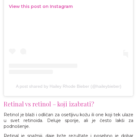
View this post on Instagram
A post shared by Hailey Rhode Bieber (@haileybieber)
Retinal vs retinol – koji izabrati?
Retinol je blaži i odličan za osetljivu kožu ili one koji tek ulaze
u svet retinoida. Deluje sporije, ali je često lakši za
podnošenje.
Retinal je snažniji, daje brže rezultate i posebno je dobar