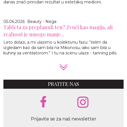
danas znači prirodan rezultat u estetskoj medicini.
05.06.2026
Beauty - Nega
Tableta za preplanuli ten? Zvuči kao magija, ali
realnost je mnogo manje...
Leto dolazi, a mi ulazimo u kolektivnu fazu: “želim da
izgledam kao da sam bila na Mikonosu, iako sam bila u
kuhinji sa ventilatorom.” I tu na scenu ulaze - tanning pills.
PRATITE NAS
Prijavite se za naš newsletter