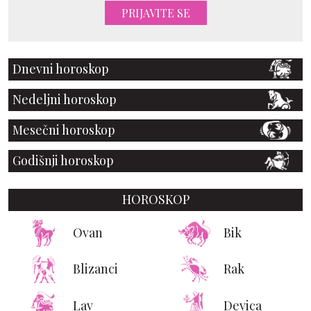
PRIJAVITE SE
Dnevni horoskop
Nedeljni horoskop
Mesečni horoskop
Godišnji horoskop
HOROSKOP
Ovan
Bik
Blizanci
Rak
Lav
Devica