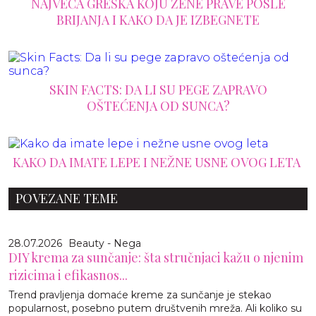
NAJVEĆA GREŠKA KOJU ŽENE PRAVE POSLE
BRIJANJA I KAKO DA JE IZBEGNETE
SKIN FACTS: DA LI SU PEGE ZAPRAVO
OŠTEĆENJA OD SUNCA?
KAKO DA IMATE LEPE I NEŽNE USNE OVOG LETA
POVEZANE TEME
28.07.2026
Beauty - Nega
DIY krema za sunčanje: šta stručnjaci kažu o njenim
rizicima i efikasnos...
Trend pravljenja domaće kreme za sunčanje je stekao
popularnost, posebno putem društvenih mreža. Ali koliko su