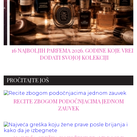
16 NAJBOLJIH PARFEMA 2026. GODINE KOJE VREDI
DODATI SVOJOJ KOLEKCIJI
PROČITAJTE JOŠ
RECITE ZBOGOM PODOČNJACIMA JEDNOM
ZAUVEK