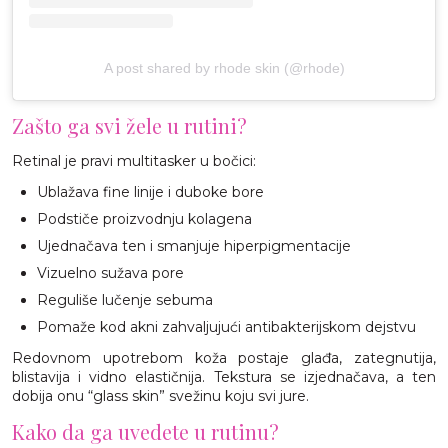
A post shared by rhode skin (@rhode)
Zašto ga svi žele u rutini?
Retinal je pravi multitasker u bočici:
Ublažava fine linije i duboke bore
Podstiče proizvodnju kolagena
Ujednačava ten i smanjuje hiperpigmentacije
Vizuelno sužava pore
Reguliše lučenje sebuma
Pomaže kod akni zahvaljujući antibakterijskom dejstvu
Redovnom upotrebom koža postaje glađa, zategnutija,
blistavija i vidno elastičnija. Tekstura se izjednačava, a ten
dobija onu “glass skin” svežinu koju svi jure.
Kako da ga uvedete u rutinu?