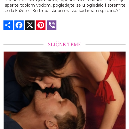
Isperite toplom vodom, pogledajte se u ogledalo i spremite
se da kažete: “Ko treba skupu masku kad imam spirulinu?”
Share
Facebook
X
Pinterest
Viber
SLIČNE TEME