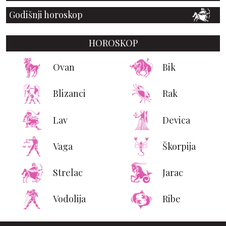
Godišnji horoskop
HOROSKOP
Ovan
Bik
Blizanci
Rak
Lav
Devica
Vaga
Škorpija
Strelac
Jarac
Vodolija
Ribe