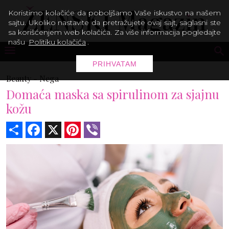
Koristimo kolačiće da poboljšamo Vaše iskustvo na našem
sajtu. Ukoliko nastavite da pretražujete ovaj sajt, saglasni ste
sa korišćenjem web kolačića. Za više informacija pogledajte
našu
Politiku kolačića
.
PRIHVATAM
Beauty -
Nega
Domaća maska sa spirulinom za sjajnu
kožu
Share
Facebook
X
Pinterest
Viber