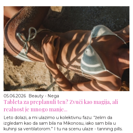
05.06.2026
Beauty - Nega
Tableta za preplanuli ten? Zvuči kao magija, ali
realnost je mnogo manje...
Leto dolazi, a mi ulazimo u kolektivnu fazu: “želim da
izgledam kao da sam bila na Mikonosu, iako sam bila u
kuhinji sa ventilatorom.” I tu na scenu ulaze - tanning pills.