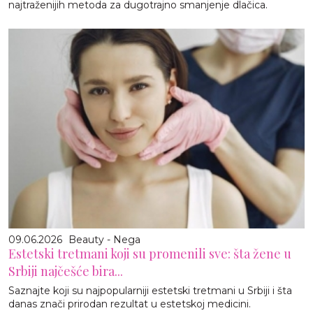
najtraženijih metoda za dugotrajno smanjenje dlačica.
09.06.2026
Beauty - Nega
Estetski tretmani koji su promenili sve: šta žene u
Srbiji najčešće bira...
Saznajte koji su najpopularniji estetski tretmani u Srbiji i šta
danas znači prirodan rezultat u estetskoj medicini.