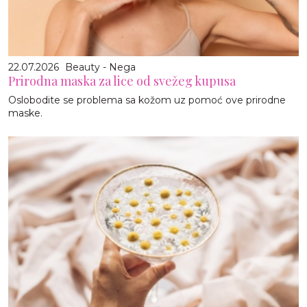
22.07.2026
Beauty - Nega
Prirodna maska za lice od svežeg kupusa
Oslobodite se problema sa kožom uz pomoć ove prirodne
maske.