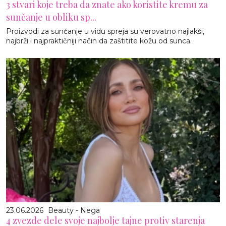
3 stvari koje treba da znate ako koristite kremu za
sunčanje u obliku sp...
Proizvodi za sunčanje u vidu spreja su verovatno najlakši,
najbrži i najpraktičniji način da zaštitite kožu od sunca.
23.06.2026
Beauty - Nega
4 zvezde dele svoje najbolje tajne protiv starenja