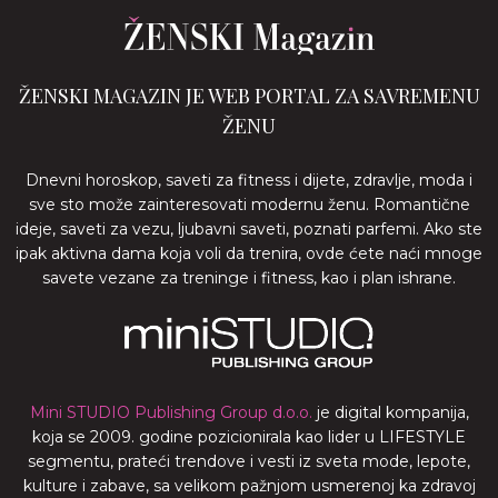
ŽENSKI MAGAZIN JE WEB PORTAL ZA SAVREMENU
ŽENU
Dnevni horoskop, saveti za fitness i dijete, zdravlje, moda i
sve sto može zainteresovati modernu ženu. Romantične
ideje, saveti za vezu, ljubavni saveti, poznati parfemi. Ako ste
ipak aktivna dama koja voli da trenira, ovde ćete naći mnoge
savete vezane za treninge i fitness, kao i plan ishrane.
Mini STUDIO Publishing Group d.o.o.
je digital kompanija,
koja se 2009. godine pozicionirala kao lider u LIFESTYLE
segmentu, prateći trendove i vesti iz sveta mode, lepote,
kulture i zabave, sa velikom pažnjom usmerenoj ka zdravoj