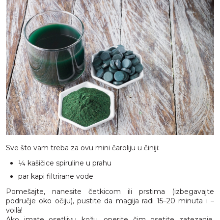
Sve što vam treba za ovu mini čaroliju u činiji:
¼ kašičice spiruline u prahu
par kapi filtrirane vode
Pomešajte, nanesite četkicom ili prstima (izbegavajte
područje oko očiju), pustite da magija radi 15–20 minuta i –
voilà!
Ako imate osetljivu kožu, operite čim osetite zatezanje.