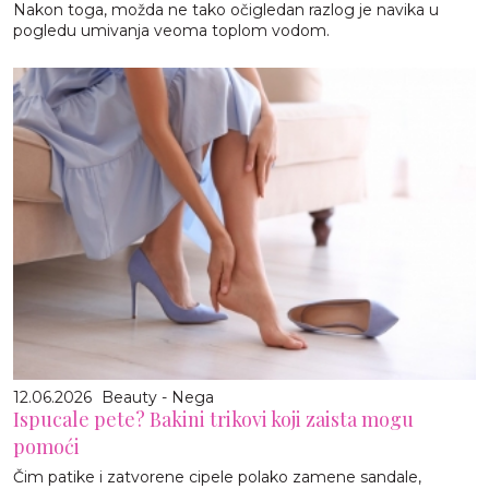
Nakon toga, možda ne tako očigledan razlog je navika u
pogledu umivanja veoma toplom vodom.
12.06.2026
Beauty - Nega
Ispucale pete? Bakini trikovi koji zaista mogu
pomoći
Čim patike i zatvorene cipele polako zamene sandale,