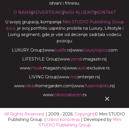
ishrani i fitnesu.
O NAMA
|
ADVERTISING
|
NASI KLIJENTI
|
KONTAKT
U svojoj grupaciji, kompanija
Mini STUDIO Publishing Group
d.o.o.
je svoj portfolio uspešno proširila na Luxury, Lifestyle i
Living segment, gde je više od decenije zadržala vodeću
poziciju:
LUXURY Group
|
www.
luxlife
.rs
|
www.
luxurytopics
.com
LIFESTYLE Group
|
www.
zenski
magazin.rs
|
www.
muski
magazin.rs
|
www.
auto
exclusive.rs
LIVING Group
|
www.
moj
enterijer.rs
|
www.
ideas
homegarden.com
|
www.
fusiontables
.rs
|
www.
robotzabazen
.rs
All Rights Reserved.
| 2009 - 2026.
Copyright©
Mini STUDIO
Publishing Group. |
Uslovi korišćenja
| Developed by
Mini
STUDIO Publishing Group