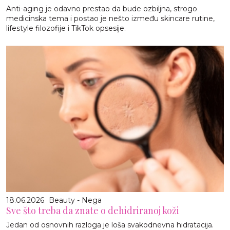
Anti-aging je odavno prestao da bude ozbiljna, strogo
medicinska tema i postao je nešto između skincare rutine,
lifestyle filozofije i TikTok opsesije.
18.06.2026
Beauty - Nega
Sve što treba da znate o dehidriranoj koži
Jedan od osnovnih razloga je loša svakodnevna hidratacija.