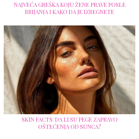
NAJVEĆA GREŠKA KOJU ŽENE PRAVE POSLE
BRIJANJA I KAKO DA JE IZBEGNETE
SKIN FACTS: DA LI SU PEGE ZAPRAVO
OŠTEĆENJA OD SUNCA?