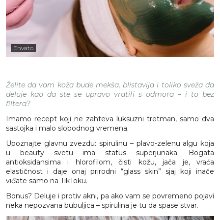
Envato
Želite da vam koža bude mekša, blistavija i toliko sveža da
deluje kao da ste se upravo vratili s odmora – i to bez
filtera?
Imamo recept koji ne zahteva luksuzni tretman, samo dva
sastojka i malo slobodnog vremena.
Upoznajte glavnu zvezdu: spirulinu – plavo-zelenu algu koja
u beauty svetu ima status superjunaka. Bogata
antioksidansima i hlorofilom, čisti kožu, jača je, vraća
elastičnost i daje onaj prirodni “glass skin” sjaj koji inače
viđate samo na TikToku.
Bonus? Deluje i protiv akni, pa ako vam se povremeno pojavi
neka nepozvana bubuljica – spirulina je tu da spase stvar.