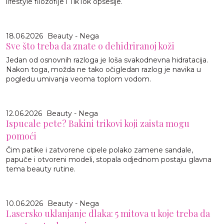
lifestyle filozofije i TikTok opsesije.
18.06.2026
Beauty - Nega
Sve što treba da znate o dehidriranoj koži
Jedan od osnovnih razloga je loša svakodnevna hidratacija.
Nakon toga, možda ne tako očigledan razlog je navika u
pogledu umivanja veoma toplom vodom.
12.06.2026
Beauty - Nega
Ispucale pete? Bakini trikovi koji zaista mogu
pomoći
Čim patike i zatvorene cipele polako zamene sandale,
papuče i otvoreni modeli, stopala odjednom postaju glavna
tema beauty rutine.
10.06.2026
Beauty - Nega
Lasersko uklanjanje dlaka: 5 mitova u koje treba da