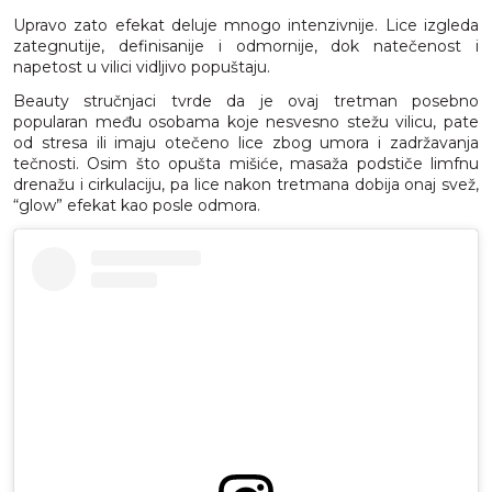
Upravo zato efekat deluje mnogo intenzivnije. Lice izgleda
zategnutije, definisanije i odmornije, dok natečenost i
napetost u vilici vidljivo popuštaju.
Beauty stručnjaci tvrde da je ovaj tretman posebno
popularan među osobama koje nesvesno stežu vilicu, pate
od stresa ili imaju otečeno lice zbog umora i zadržavanja
tečnosti. Osim što opušta mišiće, masaža podstiče limfnu
drenažu i cirkulaciju, pa lice nakon tretmana dobija onaj svež,
“glow” efekat kao posle odmora.