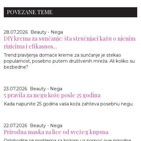
POVEZANE TEME
28.07.2026
Beauty - Nega
DIY krema za sunčanje: šta stručnjaci kažu o njenim
rizicima i efikasnos...
Trend pravljenja domaće kreme za sunčanje je stekao
popularnost, posebno putem društvenih mreža. Ali koliko su
bezbedne?
23.07.2026
Beauty - Nega
5 pravila za negu kože posle 25 godina
Kada napunite 25 godina vaša koža zahteva posebnu negu.
22.07.2026
Beauty - Nega
Prirodna maska za lice od svežeg kupusa
Oslobodite se problema sa kožom uz pomoć ove prirodne