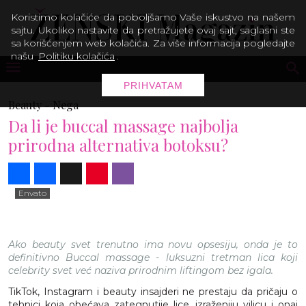
Koristimo kolačiće da poboljšamo Vaše iskustvo na našem
sajtu. Ukoliko nastavite da pretražujete ovaj sajt, saglasni ste
sa korišćenjem web kolačića. Za više informacija pogledajte
našu
Politiku kolačića
.
PRIHVATAM
Beauty -
Nega
Da li je buccal massage najbolja
prirodna alternativa botoksu?
Share
Facebook
X
Pinterest
Viber
Envato
Ako beauty svet trenutno ima novu opsesiju, onda je to
definitivno Buccal massage - luksuzni tretman lica koji
celebrity svet već naziva prirodnim liftingom bez igala.
TikTok, Instagram i beauty insajderi ne prestaju da pričaju o
tehnici koja obećava zategnutije lice, izraženiju vilicu i onaj