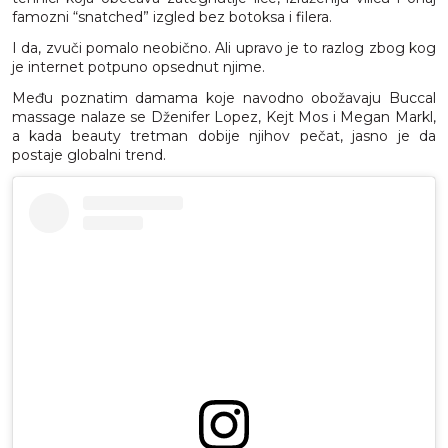
famozni “snatched” izgled bez botoksa i filera.
I da, zvuči pomalo neobično. Ali upravo je to razlog zbog kog
je internet potpuno opsednut njime.
Među poznatim damama koje navodno obožavaju Buccal
massage nalaze se Dženifer Lopez, Kejt Mos i Megan Markl,
a kada beauty tretman dobije njihov pečat, jasno je da
postaje globalni trend.