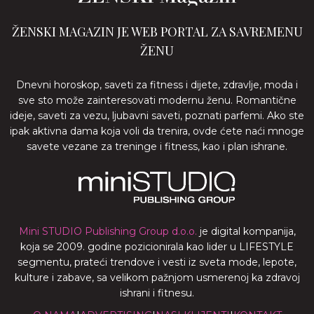
ŽENSKI MAGAZIN JE WEB PORTAL ZA SAVREMENU
ŽENU
Dnevni horoskop, saveti za fitness i dijete, zdravlje, moda i
sve sto može zainteresovati modernu ženu. Romantične
ideje, saveti za vezu, ljubavni saveti, poznati parfemi. Ako ste
ipak aktivna dama koja voli da trenira, ovde ćete naći mnoge
savete vezane za treninge i fitness, kao i plan ishrane.
Mini STUDIO Publishing Group d.o.o.
je digital kompanija,
koja se 2009. godine pozicionirala kao lider u LIFESTYLE
segmentu, prateći trendove i vesti iz sveta mode, lepote,
kulture i zabave, sa velikom pažnjom usmerenoj ka zdravoj
ishrani i fitnesu.