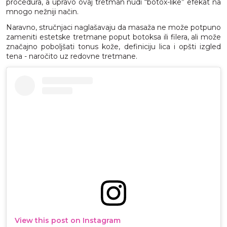
procedura, a upravo ovaj tretman nudi “botox-like” efekat na
mnogo nežniji način.
Naravno, stručnjaci naglašavaju da masaža ne može potpuno
zameniti estetske tretmane poput botoksa ili filera, ali može
značajno poboljšati tonus kože, definiciju lica i opšti izgled
tena - naročito uz redovne tretmane.
View this post on Instagram