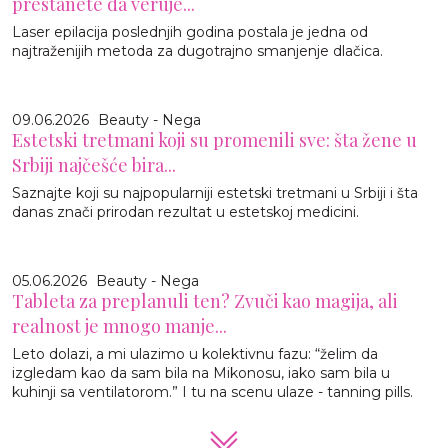
prestanete da veruje...
Laser epilacija poslednjih godina postala je jedna od
najtraženijih metoda za dugotrajno smanjenje dlačica.
09.06.2026
Beauty - Nega
Estetski tretmani koji su promenili sve: šta žene u
Srbiji najčešće bira...
Saznajte koji su najpopularniji estetski tretmani u Srbiji i šta
danas znači prirodan rezultat u estetskoj medicini.
05.06.2026
Beauty - Nega
Tableta za preplanuli ten? Zvuči kao magija, ali
realnost je mnogo manje...
Leto dolazi, a mi ulazimo u kolektivnu fazu: “želim da
izgledam kao da sam bila na Mikonosu, iako sam bila u
kuhinji sa ventilatorom.” I tu na scenu ulaze - tanning pills.