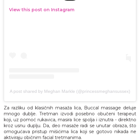
View this post on Instagram
A post shared by Meghan Markle (@princessmeghansussex)
Za razliku od klasičnih masaža lica, Buccal massage deluje
mnogo dublje. Tretman izvodi posebno obučeni terapeut
koji, uz pomoć rukavica, masira lice spolja i iznutra - direktno
kroz usnu duplju. Da, deo masaže radi se unutar obraza, što
omogućava pristup mišićima lica koji se gotovo nikada ne
aktiviraju običnim facial tretmanima.