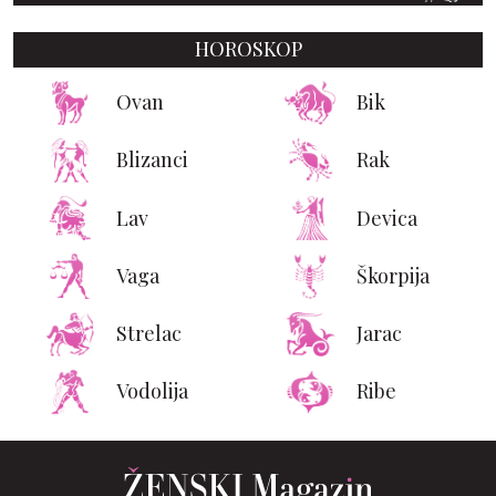
HOROSKOP
Ovan
Bik
Blizanci
Rak
Lav
Devica
Vaga
Škorpija
Strelac
Jarac
Vodolija
Ribe