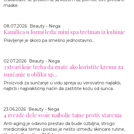
maske.
08.07.2026
Beauty - Nega
Kamilica u formi leda: mini spa tretman iz kuhinje
Pravljenje je skoro pa smešno jednostavno…
02.07.2026
Beauty - Nega
3 stvari koje treba da znate ako koristite kremu za
sunčanje u obliku sp...
Proizvodi za sunčanje u vidu spreja su verovatno najlakši,
najbrži i najpraktičniji način da zaštitite kožu od sunca.
23.06.2026
Beauty - Nega
4 zvezde dele svoje najbolje tajne protiv starenja
Anti-aging je odavno prestao da bude ozbiljna, strogo
medicinska tema i postao je nešto između skincare rutine,