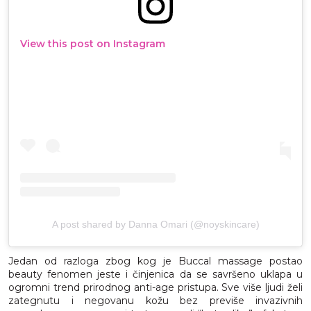
View this post on Instagram
A post shared by Danna Omari (@noyskincare)
Jedan od razloga zbog kog je Buccal massage postao
beauty fenomen jeste i činjenica da se savršeno uklapa u
ogromni trend prirodnog anti-age pristupa. Sve više ljudi želi
zategnutu i negovanu kožu bez previše invazivnih