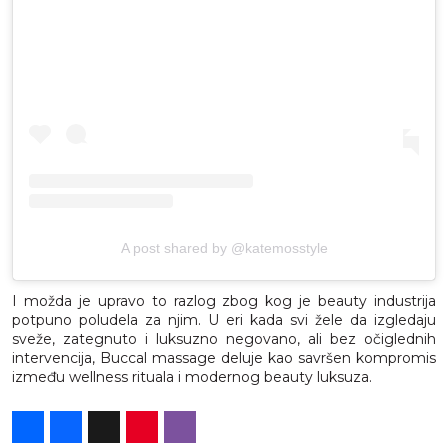
A post shared by @katemosstyle
I možda je upravo to razlog zbog kog je beauty industrija
potpuno poludela za njim. U eri kada svi žele da izgledaju
sveže, zategnuto i luksuzno negovano, ali bez očiglednih
intervencija, Buccal massage deluje kao savršen kompromis
između wellness rituala i modernog beauty luksuza.
Share
Facebook
X
Pinterest
Viber