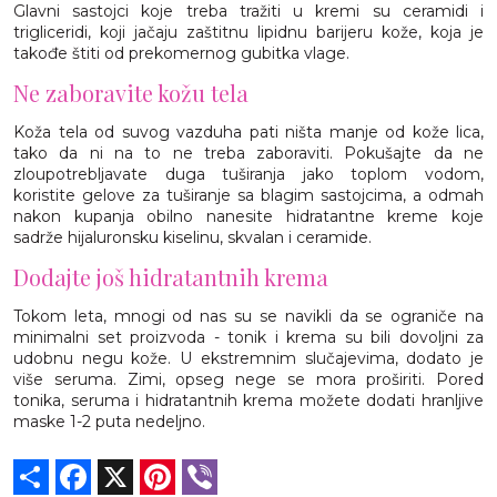
Glavni sastojci koje treba tražiti u kremi su ceramidi i
trigliceridi, koji jačaju zaštitnu lipidnu barijeru kože, koja je
takođe štiti od prekomernog gubitka vlage.
Ne zaboravite kožu tela
Koža tela od suvog vazduha pati ništa manje od kože lica,
tako da ni na to ne treba zaboraviti. Pokušajte da ne
zloupotrebljavate duga tuširanja jako toplom vodom,
koristite gelove za tuširanje sa blagim sastojcima, a odmah
nakon kupanja obilno nanesite hidratantne kreme koje
sadrže hijaluronsku kiselinu, skvalan i ceramide.
Dodajte još hidratantnih krema
Tokom leta, mnogi od nas su se navikli da se ograniče na
minimalni set proizvoda - tonik i krema su bili dovoljni za
udobnu negu kože. U ekstremnim slučajevima, dodato je
više seruma. Zimi, opseg nege se mora proširiti. Pored
tonika, seruma i hidratantnih krema možete dodati hranljive
maske 1-2 puta nedeljno.
Share
Facebook
X
Pinterest
Viber