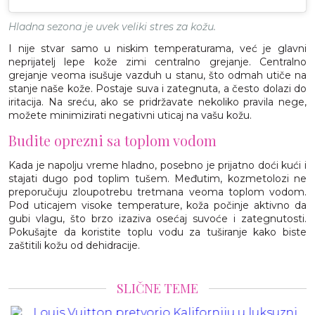
Hladna sezona je uvek veliki stres za kožu.
I nije stvar samo u niskim temperaturama, već je glavni
neprijatelj lepe kože zimi centralno grejanje. Centralno
grejanje veoma isušuje vazduh u stanu, što odmah utiče na
stanje naše kože. Postaje suva i zategnuta, a često dolazi do
iritacija. Na sreću, ako se pridržavate nekoliko pravila nege,
možete minimizirati negativni uticaj na vašu kožu.
Budite oprezni sa toplom vodom
Kada je napolju vreme hladno, posebno je prijatno doći kući i
stajati dugo pod toplim tušem. Međutim, kozmetolozi ne
preporučuju zloupotrebu tretmana veoma toplom vodom.
Pod uticajem visoke temperature, koža počinje aktivno da
gubi vlagu, što brzo izaziva osećaj suvoće i zategnutosti.
Pokušajte da koristite toplu vodu za tuširanje kako biste
zaštitili kožu od dehidracije.
SLIČNE TEME