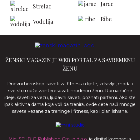
Jarac
Strelac
Ribe
Vodolija
ŽENSKI MAGAZIN JE WEB PORTAL ZA SAVREMENU
ŽENU
Dnevni horoskop, saveti za fitness i dijete, zdravlje, moda i
sve sto može zainteresovati modernu ženu. Romantične
ideje, saveti za vezu, ljubavni saveti, poznati parfemi. Ako ste
ipak aktivna dama koja voli da trenira, ovde ćete naći mnoge
savete vezane za treninge i fitness, kao i plan ishrane.
Mini STUDIO Publishing Group d.o.o.
je digital kompanija,