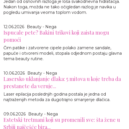
Jedan od osnovnih razloga je loša svakodnevna hidratacija.
Nakon toga, možda ne tako očigledan razlog je navika u
pogledu umivanja veoma toplom vodom.
12.06.2026
Beauty - Nega
Ispucale pete? Bakini trikovi koji zaista mogu
pomoći
Čim patike i zatvorene cipele polako zamene sandale,
papuče i otvoreni modeli, stopala odjednom postaju glavna
tema beauty rutine.
10.06.2026
Beauty - Nega
Lasersko uklanjanje dlaka: 5 mitova u koje treba da
prestanete da veruje...
Laser epilacija poslednjih godina postala je jedna od
najtraženijih metoda za dugotrajno smanjenje dlačica.
09.06.2026
Beauty - Nega
Estetski tretmani koji su promenili sve: šta žene u
Srbiji najčešće bira...