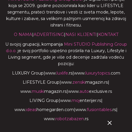
koja se 2009. godine pozicionirala kao lider u LIFESTYLE
segmentu, prateći trendove i vesti iz sveta mode, lepote,
kulture i zabave, sa velikom pažnjom usmerenoj ka zdravoj
ishrani i fitnesu.
O NAMA
|
ADVERTISING
|
NASI KLIJENTI
|
KONTAKT
U svojoj grupaciji, kompanija
Mini STUDIO Publishing Group
d.o.o.
je svoj portfolio uspešno proširila na Luxury, Lifestyle i
Living segment, gde je više od decenije zadržala vodeću
poziciju:
LUXURY Group
|
www.
luxlife
.rs
|
www.
luxurytopics
.com
LIFESTYLE Group
|
www.
zenski
magazin.rs
|
www.
muski
magazin.rs
|
www.
auto
exclusive.rs
LIVING Group
|
www.
moj
enterijer.rs
|
www.
ideas
homegarden.com
|
www.
fusiontables
.rs
|
www.
robotzabazen
.rs