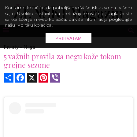
Koristimo kolačiće da poboljšamo Vaše iskustvo na našem
sajtu. Ukoliko nastavite da pretražujete ovaj sajt, saglasni ste
sa korišćenjem web kolačića. Za više informacija pogledajte
našu
Politiku kolačića
.
PRIHVATAM
Beauty -
Nega
5 važnih pravila za negu kože tokom
grejne sezone
Share
Facebook
X
Pinterest
Viber