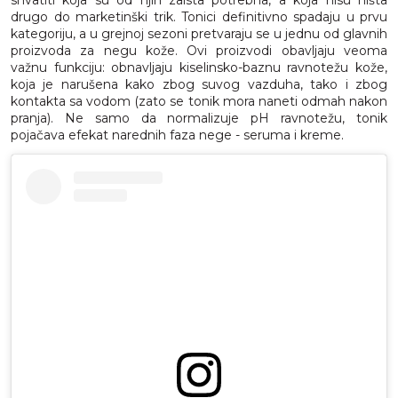
shvatiti koja su od njih zaista potrebna, a koja nisu ništa
drugo do marketinški trik. Tonici definitivno spadaju u prvu
kategoriju, a u grejnoj sezoni pretvaraju se u jednu od glavnih
proizvoda za negu kože. Ovi proizvodi obavljaju veoma
važnu funkciju: obnavljaju kiselinsko-baznu ravnotežu kože,
koja je narušena kako zbog suvog vazduha, tako i zbog
kontakta sa vodom (zato se tonik mora naneti odmah nakon
pranja). Ne samo da normalizuje pH ravnotežu, tonik
pojačava efekat narednih faza nege - seruma i kreme.