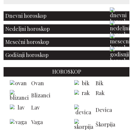
Dnevni horoskop
Nedeljni horoskop
Mesečni horoskop
Godišnji horoskop
HOROSKOP
Ovan
Bik
Rak
Blizanci
Lav
Devica
Vaga
Škorpija