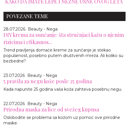
KAKO DA IMATE LEPE I NEŽNE USNE OVOG LETA
POVEZANE TEME
28.07.2026
Beauty - Nega
DIY krema za sunčanje: šta stručnjaci kažu o njenim
rizicima i efikasnos...
Trend pravljenja domaće kreme za sunčanje je stekao
popularnost, posebno putem društvenih mreža. Ali koliko su
bezbedne?
23.07.2026
Beauty - Nega
5 pravila za negu kože posle 25 godina
Kada napunite 25 godina vaša koža zahteva posebnu negu.
22.07.2026
Beauty - Nega
Prirodna maska za lice od svežeg kupusa
Oslobodite se problema sa kožom uz pomoć ove prirodne
maske.