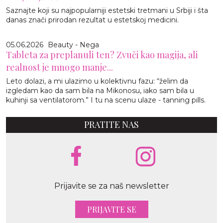
Saznajte koji su najpopularniji estetski tretmani u Srbiji i šta
danas znači prirodan rezultat u estetskoj medicini.
05.06.2026
Beauty - Nega
Tableta za preplanuli ten? Zvuči kao magija, ali
realnost je mnogo manje...
Leto dolazi, a mi ulazimo u kolektivnu fazu: “želim da
izgledam kao da sam bila na Mikonosu, iako sam bila u
kuhinji sa ventilatorom.” I tu na scenu ulaze - tanning pills.
PRATITE NAS
Prijavite se za naš newsletter
PRIJAVITE SE