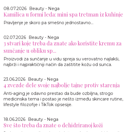
08.07.2026
Beauty - Nega
Kamilica u formi leda: mini spa tretman iz kuhinje
Pravljenje je skoro pa smešno jednostavno…
02.07.2026
Beauty - Nega
3 stvari koje treba da znate ako koristite kremu za
sunčanje u obliku sp...
Proizvodi za sunčanje u vidu spreja su verovatno najlakši,
najbrži i najpraktičniji način da zaštitite kožu od sunca.
23.06.2026
Beauty - Nega
4 zvezde dele svoje najbolje tajne protiv starenja
Anti-aging je odavno prestao da bude ozbiljna, strogo
medicinska tema i postao je nešto između skincare rutine,
lifestyle filozofije i TikTok opsesije.
18.06.2026
Beauty - Nega
Sve što treba da znate o dehidriranoj koži