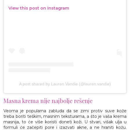
View this post on Instagram
A post shared by Lauren Vandie (@lauren.vandie)
Masna krema nije najbolje rešenje
Veoma je popularna zabluda da se zimi protiv suve kože
treba boriti teškim, masnim teksturama, a što je vaša krema
masnija, to će više koristi doneti koži. U stvari, višak ulja u
formuli će začepiti pore i izazvati akne, a ne hraniti kožu.