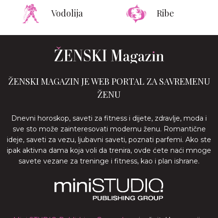
Vodolija
Ribe
ŽENSKI MAGAZIN JE WEB PORTAL ZA SAVREMENU
ŽENU
Dnevni horoskop, saveti za fitness i dijete, zdravlje, moda i
sve sto može zainteresovati modernu ženu. Romantične
ideje, saveti za vezu, ljubavni saveti, poznati parfemi. Ako ste
ipak aktivna dama koja voli da trenira, ovde ćete naći mnoge
savete vezane za treninge i fitness, kao i plan ishrane.