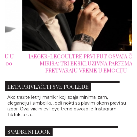
JAEGER-LECOULTRE PRVI PUT OSVAJA ČULO
MIRISA: TRI EKSKLUZIVNA PARFEMA
PRETVARAJU VREME U EMOCIJU
EVIL EYE NAILS: 7 MANIKIRA KOJI ĆE OVOG
LETA PRIVLAČITI SVE POGLEDE
Ako tražite letnji manikir koji spaja minimalizam,
eleganciju i simboliku, beli nokti sa plavim okom pravi su
izbor. Ovaj viralni evil eye trend osvojio je Instagram i
TikTok, a sa...
ČIPKASTI NOKTI: DETALJ KOJI MENJA CEO
SVADBENI LOOK