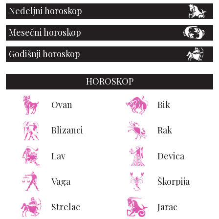
Nedeljni horoskop
Mesečni horoskop
Godišnji horoskop
HOROSKOP
Ovan
Bik
Blizanci
Rak
Lav
Devica
Vaga
Škorpija
Strelac
Jarac