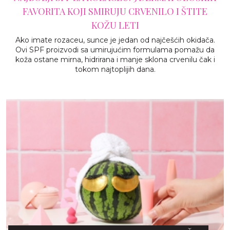
FAVORITA KOJI SMIRUJU CRVENILO I ŠTITE
KOŽU LETI
Ako imate rozaceu, sunce je jedan od najčešćih okidača.
Ovi SPF proizvodi sa umirujućim formulama pomažu da
koža ostane mirna, hidrirana i manje sklona crvenilu čak i
tokom najtoplijih dana.