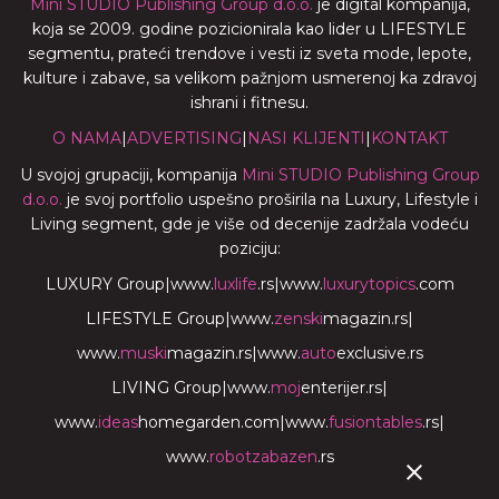
Mini STUDIO Publishing Group d.o.o.
je digital kompanija,
koja se 2009. godine pozicionirala kao lider u LIFESTYLE
segmentu, prateći trendove i vesti iz sveta mode, lepote,
kulture i zabave, sa velikom pažnjom usmerenoj ka zdravoj
ishrani i fitnesu.
O NAMA
|
ADVERTISING
|
NASI KLIJENTI
|
KONTAKT
U svojoj grupaciji, kompanija
Mini STUDIO Publishing Group
d.o.o.
je svoj portfolio uspešno proširila na Luxury, Lifestyle i
Living segment, gde je više od decenije zadržala vodeću
poziciju:
LUXURY Group
|
www.
luxlife
.rs
|
www.
luxurytopics
.com
LIFESTYLE Group
|
www.
zenski
magazin.rs
|
www.
muski
magazin.rs
|
www.
auto
exclusive.rs
LIVING Group
|
www.
moj
enterijer.rs
|
www.
ideas
homegarden.com
|
www.
fusiontables
.rs
|
www.
robotzabazen
.rs