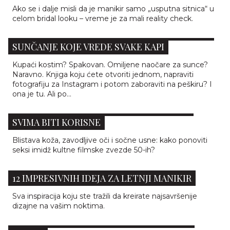
Ako se i dalje misli da je manikir samo „usputna sitnica“ u
celom bridal looku – vreme je za mali reality check.
BEAUTY UREDNICI BIRAJU: 5 NOVIH KREMA ZA
SUNČANJE KOJE VREDE SVAKE KAPI
Kupaći kostim? Spakovan. Omiljene naočare za sunce?
Naravno. Knjiga koju ćete otvoriti jednom, napraviti
fotografiju za Instagram i potom zaboraviti na peškiru? I
ona je tu. Ali po...
BEAUTY TAJNE MERILIN MONRO KOJE ĆE
SVIMA BITI KORISNE
Blistava koža, zavodljive oči i sočne usne: kako ponoviti
seksi imidž kultne filmske zvezde 50-ih?
12 IMPRESIVNIH IDEJA ZA LETNJI MANIKIR
Sva inspiracija koju ste tražili da kreirate najsavršenije
PROJEKAT RAVNOG STOMAKA: 5 KREMA ZA
dizajne na vašim noktima.
MRŠAVLJENJE KOJE ZNAČAJNO SMANJUJU