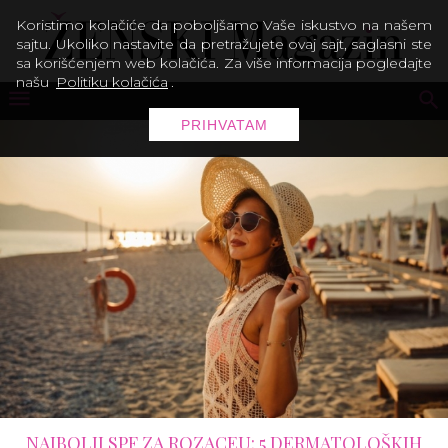
Koristimo kolačiće da poboljšamo Vaše iskustvo na našem
sajtu. Ukoliko nastavite da pretražujete ovaj sajt, saglasni ste
sa korišćenjem web kolačića. Za više informacija pogledajte
našu
Politiku kolačića
.
PRIHVATAM
NAJBOLJI SPF ZA ROZACEU: 5 DERMATOLOŠKIH