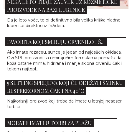
NEKA LETO TRAJE ZAUVEK UZ KOZMETIČKE
PROIZVODE NA BAZI LUBENICE
Da je leto voće, to bi definitivno bila velika kriška hladne
lubenice direktno iz frižidera.
NAJBOLJI SPF ZA ROZACEU: 5 DERMATOLOŠKIH
FAVORITA KOJI SMIRUJU CRVENILO I Š...
Ako imate rozaceu, sunce je jedan od najčešćih okidača.
Ovi SPF proizvodi sa umirujućim formulama pomažu da
koža ostane mirna, hidrirana i manje sklona crvenilu čak i
tokom najtopl...
5 SETTING SPREJEVA KOJI ĆE ODRŽATI ŠMINKU
BESPREKORNOM ČAK I NA 40°C
Najkorisniji proizvod koji treba da imate u letnjoj neseser
torbici.
12 ESENCIJALNIH BEAUTY PROIZVODA KOJE
MORATE IMATI U TORBI ZA PLAŽU