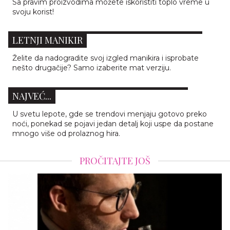
Sa pravim proizvodima možete iskoristiti toplo vreme u
svoju korist!
ŠARENO I MAT: 10 PREDLOGA ZA MODERAN
LETNJI MANIKIR
Želite da nadogradite svoj izgled manikira i isprobate
OVI NOKTI IZGLEDAJU KAO LUKSUZ NA
nešto drugačije? Samo izaberite mat verziju.
RUKAMA: PROZIRNI MIRROR MANIKIR JE
NAJVEĆ...
U svetu lepote, gde se trendovi menjaju gotovo preko
noći, ponekad se pojavi jedan detalj koji uspe da postane
mnogo više od prolaznog hira.
PROČITAJTE JOŠ