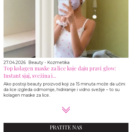
27.04.2026
Beauty - Kozmetika
Top kolagen maske za lice koje daju pravi glow:
Instant sjaj, svežina i...
Ako postoji beauty proizvod koji za 15 minuta može da učini
da lice izgleda odmornije, hidriranije i vidno svežije – to su
kolagen maske za lice.
PRATITE NAS