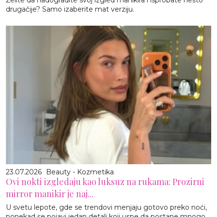
drugačije? Samo izaberite mat verziju.
23.07.2026
Beauty - Kozmetika
Ovi nokti izgledaju kao luksuz na rukama: Prozirni
mirror manikir je naj...
U svetu lepote, gde se trendovi menjaju gotovo preko noći,
ponekad se pojavi jedan detalj koji uspe da postane mnogo