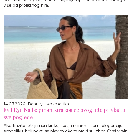
više od prolaznog hira.
14.07.2026
Beauty - Kozmetika
Evil Eye Nails: 7 manikira koji će ovog leta privlačiti
sve poglede
Ako tražite letnji manikir koji spaja minimalizam, eleganciju i
simboliku, beli nokti sa plavim okom pravi su izbor. Ovaj viralni