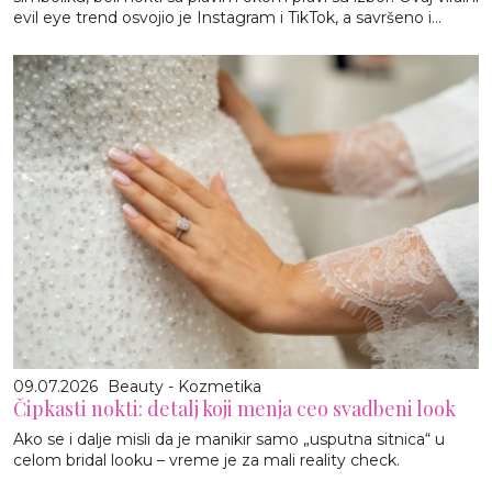
evil eye trend osvojio je Instagram i TikTok, a savršeno i...
09.07.2026
Beauty - Kozmetika
Čipkasti nokti: detalj koji menja ceo svadbeni look
Ako se i dalje misli da je manikir samo „usputna sitnica“ u
celom bridal looku – vreme je za mali reality check.