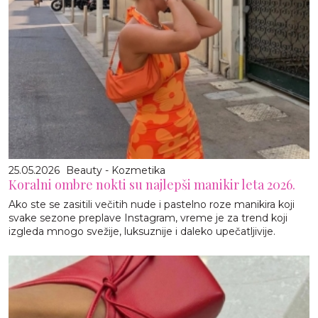
25.05.2026
Beauty - Kozmetika
Koralni ombre nokti su najlepši manikir leta 2026.
Ako ste se zasitili večitih nude i pastelno roze manikira koji
svake sezone preplave Instagram, vreme je za trend koji
izgleda mnogo svežije, luksuznije i daleko upečatljivije.