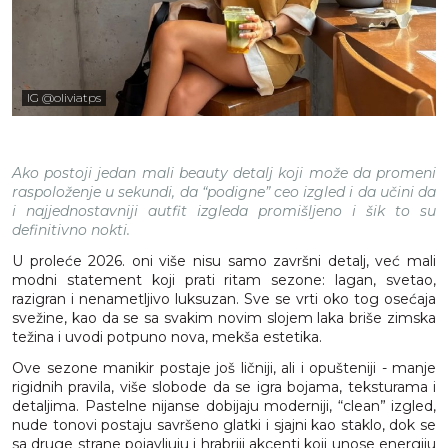
IG @oliviatps
Ako postoji jedan mali beauty detalj koji može da promeni
raspoloženje u sekundi, da “podigne” ceo izgled i da učini da
i najjednostavniji autfit izgleda promišljeno i šik to su
definitivno nokti.
U proleće 2026. oni više nisu samo završni detalj, već mali
modni statement koji prati ritam sezone: lagan, svetao,
razigran i nenametljivo luksuzan. Sve se vrti oko tog osećaja
svežine, kao da se sa svakim novim slojem laka briše zimska
težina i uvodi potpuno nova, mekša estetika.
Ove sezone manikir postaje još ličniji, ali i opušteniji - manje
rigidnih pravila, više slobode da se igra bojama, teksturama i
detaljima. Pastelne nijanse dobijaju moderniji, “clean” izgled,
nude tonovi postaju savršeno glatki i sjajni kao staklo, dok se
sa druge strane pojavljuju i hrabriji akcenti koji unose energiju