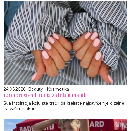
24.06.2026
Beauty - Kozmetika
12 impresivnih ideja za letnji manikir
Sva inspiracija koju ste tražili da kreirate najsavršenije dizajne
na vašim noktima.