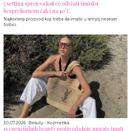
5 setting sprejeva koji će održati šminku
besprekornom čak i na 40°C
Najkorisniji proizvod koji treba da imate u letnjoj neseser
torbici.
30.07.2026
Beauty - Kozmetika
12 esencijalnih beauty proizvoda koje morate imati