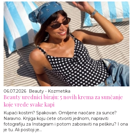
06.07.2026
Beauty - Kozmetika
Beauty urednici biraju: 5 novih krema za sunčanje
koje vrede svake kapi
Kupaći kostim? Spakovan. Omiljene naočare za sunce?
Naravno. Knjiga koju ćete otvoriti jednom, napraviti
fotografiju za Instagram i potom zaboraviti na peškiru? I ona
je tu. Ali postoji je...