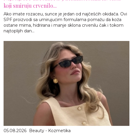
koji smiruju crvenilo...
Ako imate rozaceu, sunce je jedan od najčešćih okidača. Ovi
SPF proizvodi sa umirujućim formulama pomažu da koža
ostane mirna, hidrirana i manje sklona crvenilu čak i tokom
najtoplijih dan...
05.08.2026
Beauty - Kozmetika