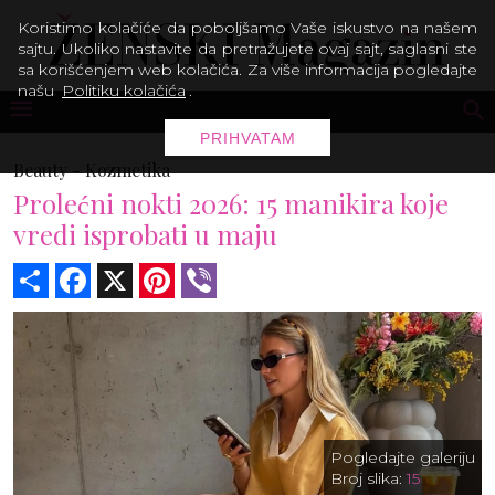
Koristimo kolačiće da poboljšamo Vaše iskustvo na našem
sajtu. Ukoliko nastavite da pretražujete ovaj sajt, saglasni ste
sa korišćenjem web kolačića. Za više informacija pogledajte
našu
Politiku kolačića
.
PRIHVATAM
Beauty -
Kozmetika
Prolećni nokti 2026: 15 manikira koje
vredi isprobati u maju
Share
Facebook
X
Pinterest
Viber
Pogledajte galeriju
Broj slika:
15