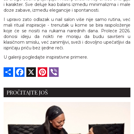
i karakter. Sve deluje kao balans između minimalizma i male
doze zabave, između elegancije i spontanosti.
I upravo zato odlazak u nail salon više nije samo rutina, već
mali ritual inspiracije - trenutak u kome se bira raspoloženje
koje će se nositi na rukama narednih dana. Proleće 2026.
donosi ideju da nokti ne moraju da budu savršeni u
klasičnom smislu, već zanimljivi, sveži i dovoljno upečatljivi da
ispričaju priču bez ijedne reči.
U galeriji pogledajte inspirativne primere.
Share
Facebook
X
Pinterest
Viber
PROČITAJTE JOŠ