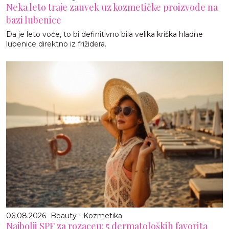
Neka leto traje zauvek uz kozmetičke proizvode na
bazi lubenice
Da je leto voće, to bi definitivno bila velika kriška hladne
lubenice direktno iz frižidera.
06.08.2026
Beauty - Kozmetika
Najbolji SPF za rozaceu: 5 dermatoloških favorita