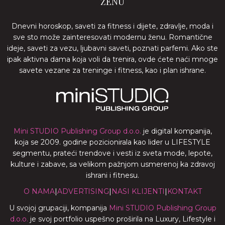
ŽENU
Dnevni horoskop, saveti za fitness i dijete, zdravlje, moda i
sve sto može zainteresovati modernu ženu. Romantične
ideje, saveti za vezu, ljubavni saveti, poznati parfemi. Ako ste
ipak aktivna dama koja voli da trenira, ovde ćete naći mnoge
savete vezane za treninge i fitness, kao i plan ishrane.
Mini STUDIO Publishing Group d.o.o.
je digital kompanija,
koja se 2009. godine pozicionirala kao lider u LIFESTYLE
segmentu, prateći trendove i vesti iz sveta mode, lepote,
kulture i zabave, sa velikom pažnjom usmerenoj ka zdravoj
ishrani i fitnesu.
O NAMA
|
ADVERTISING
|
NASI KLIJENTI
|
KONTAKT
U svojoj grupaciji, kompanija
Mini STUDIO Publishing Group
d.o.o.
je svoj portfolio uspešno proširila na Luxury, Lifestyle i