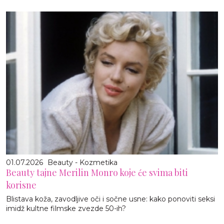
01.07.2026
Beauty - Kozmetika
Beauty tajne Merilin Monro koje će svima biti
korisne
Blistava koža, zavodljive oči i sočne usne: kako ponoviti seksi
imidž kultne filmske zvezde 50-ih?