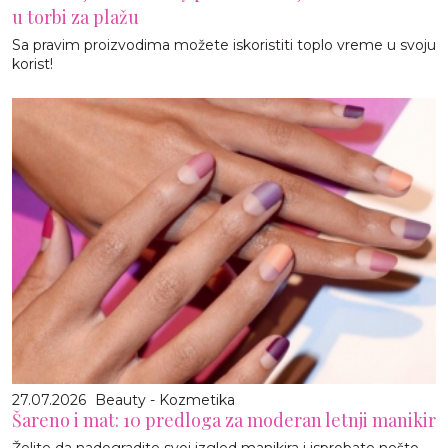
u torbi za plažu
Sa pravim proizvodima možete iskoristiti toplo vreme u svoju
korist!
27.07.2026
Beauty - Kozmetika
Šareno i mat: 10 predloga za moderan letnji manikir
Želite da nadogradite svoj izgled manikira i isprobate nešto