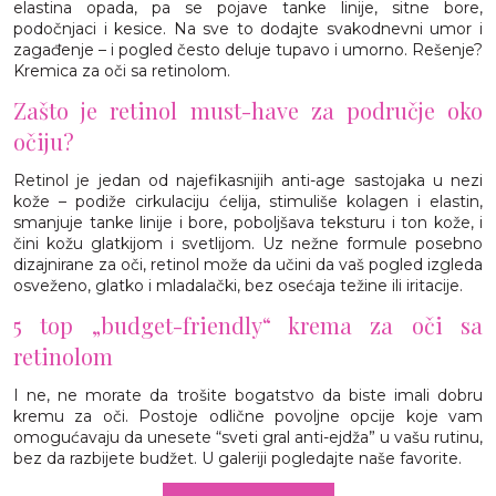
elastina opada, pa se pojave tanke linije, sitne bore,
podočnjaci i kesice. Na sve to dodajte svakodnevni umor i
zagađenje – i pogled često deluje tupavo i umorno. Rešenje?
Kremica za oči sa retinolom.
Zašto je retinol must-have za područje oko
očiju?
Retinol je jedan od najefikasnijih anti-age sastojaka u nezi
kože – podiže cirkulaciju ćelija, stimuliše kolagen i elastin,
smanjuje tanke linije i bore, poboljšava teksturu i ton kože, i
čini kožu glatkijom i svetlijom. Uz nežne formule posebno
dizajnirane za oči, retinol može da učini da vaš pogled izgleda
osveženo, glatko i mladalački, bez osećaja težine ili iritacije.
5 top „budget-friendly“ krema za oči sa
retinolom
I ne, ne morate da trošite bogatstvo da biste imali dobru
kremu za oči. Postoje odlične povoljne opcije koje vam
omogućavaju da unesete “sveti gral anti-ejdža” u vašu rutinu,
bez da razbijete budžet. U galeriji pogledajte naše favorite.