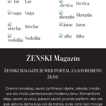
Lav
Devica
Vaga
Škorpija
Jarac
Strelac
Ribe
Vodolija
ŽENSKI MAGAZIN JE WEB PORTAL ZA SAVREMENU
ŽENU
Dnevni horoskop, saveti za fitness i dijete, zdravlje, moda i
sve sto može zainteresovati modernu ženu. Romantične
ideje, saveti za vezu, ljubavni saveti, poznati parfemi. Ako ste
ipak aktivna dama koja voli da trenira, ovde ćete naći mnoge