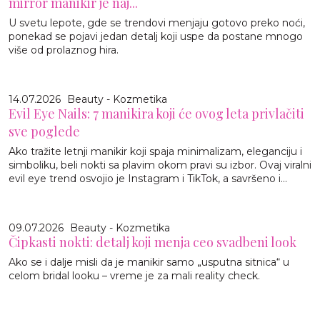
mirror manikir je naj...
U svetu lepote, gde se trendovi menjaju gotovo preko noći,
ponekad se pojavi jedan detalj koji uspe da postane mnogo
više od prolaznog hira.
14.07.2026
Beauty - Kozmetika
Evil Eye Nails: 7 manikira koji će ovog leta privlačiti
sve poglede
Ako tražite letnji manikir koji spaja minimalizam, eleganciju i
simboliku, beli nokti sa plavim okom pravi su izbor. Ovaj viralni
evil eye trend osvojio je Instagram i TikTok, a savršeno i...
09.07.2026
Beauty - Kozmetika
Čipkasti nokti: detalj koji menja ceo svadbeni look
Ako se i dalje misli da je manikir samo „usputna sitnica“ u
celom bridal looku – vreme je za mali reality check.