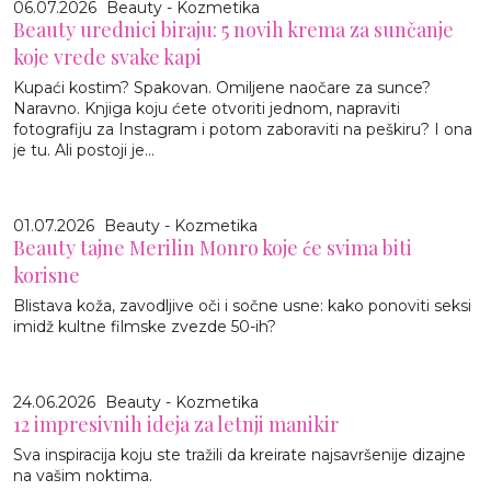
06.07.2026
Beauty - Kozmetika
Beauty urednici biraju: 5 novih krema za sunčanje
koje vrede svake kapi
Kupaći kostim? Spakovan. Omiljene naočare za sunce?
Naravno. Knjiga koju ćete otvoriti jednom, napraviti
fotografiju za Instagram i potom zaboraviti na peškiru? I ona
je tu. Ali postoji je...
01.07.2026
Beauty - Kozmetika
Beauty tajne Merilin Monro koje će svima biti
korisne
Blistava koža, zavodljive oči i sočne usne: kako ponoviti seksi
imidž kultne filmske zvezde 50-ih?
24.06.2026
Beauty - Kozmetika
12 impresivnih ideja za letnji manikir
Sva inspiracija koju ste tražili da kreirate najsavršenije dizajne
na vašim noktima.