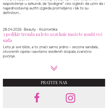
raspoloženje u sekundi, da “podigne” ceo izgled i da učini da i
najjednostavniji autfit izgleda promišljeno i šik to su
definitivn...
28.04.2026
Beauty - Kozmetika
3 pedikir trenda za leto 2026 koje možete nositi već
sada
Leto je sve bliže, a to znači samo jedno – sezona sandala,
otvorenih cipela i savršeno sređenih stopala zvanično
počinje.
PRATITE NAS