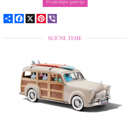
Pogledajte galeriju
Share
Facebook
X
Pinterest
Viber
SLIČNE TEME