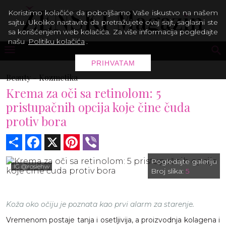
Koristimo kolačiće da poboljšamo Vaše iskustvo na našem
sajtu. Ukoliko nastavite da pretražujete ovaj sajt, saglasni ste
sa korišćenjem web kolačića. Za više informacija pogledajte
našu
Politiku kolačića
.
PRIHVATAM
Beauty -
Kozmetika
Krema za oči sa retinolom: 5
pristupačnih opcija koje čine čuda
protiv bora
Share
Facebook
X
Pinterest
Viber
Pogledajte galeriju
IG @rosiehw
Broj slika:
5
Koža oko očiju je poznata kao prvi alarm za starenje.
Vremenom postaje tanja i osetljivija, a proizvodnja kolagena i