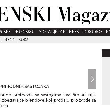
& SEX
HOROSKOP
ZDRAVLJE & FITNESS
PORODICA
E
I
NEGA
KOSA
 PRIRODNIH SASTOJAKA
i nude proizvode sa sastojcima kao što su ulje
e. Izbegavajte brendove koji prodaju proizvode sa
kosu.