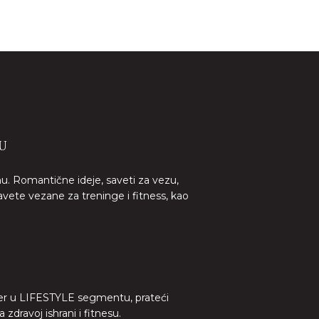
U
nu. Romantične ideje, saveti za vezu,
avete vezane za treninge i fitness, kao
lider u LIFESTYLE segmentu, prateći
dravoj ishrani i fitnesu.