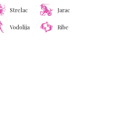
Strelac
Jarac
Vodolija
Ribe