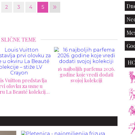
»
Dne
2
3
4
5
Ned
Mes
SLIČNE TEME
God
H
ajboljih parfema 2026.
ine koje vredi dodati
svojoj kolekciji
Dakota Džonson i
CH
Aleksander Skarsgard
l
nova su zaštitna lica
pretv
Valentino Beauty mirisa
b
Vendetta