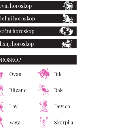
vni horoskop
eljni horoskop
ečni horoskop
išnji horoskop
OROSKOP
Ovan
Bik
Blizanci
Rak
ANEL je predstavio
etnju kolekciju koja
ara svetlost u najlepši
Lav
Devica
eauty trend sezone
Vaga
Škorpija