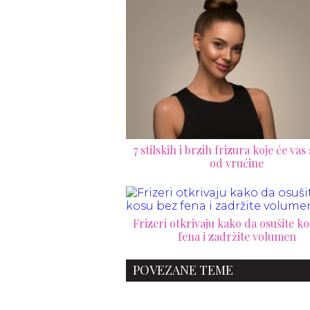
7 stilskih i brzih frizura koje će vas 
od vrućine
Frizeri otkrivaju kako da osušite k
fena i zadržite volumen
POVEZANE TEME