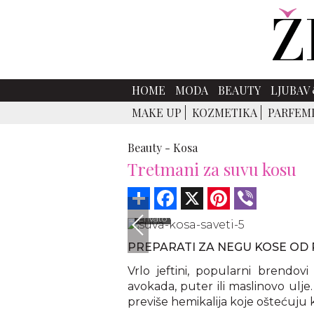
HOME
MODA
BEAUTY
LJUBAV 
MAKE UP
KOZMETIKA
PARFEM
Beauty -
Kosa
Tretmani za suvu kosu
Share
Facebook
X
Pinterest
Viber
Envato
PREPARATI ZA NEGU KOSE OD
Vrlo jeftini, popularni brendov
avokada, puter ili maslinovo ulj
previše hemikalija koje oštećuju 