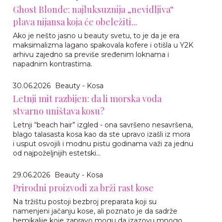
Ghost Blonde: najluksuznija „nevidljiva“
plava nijansa koja će obeležiti...
Ako je nešto jasno u beauty svetu, to je da je era
maksimalizma lagano spakovala kofere i otišla u Y2K
arhivu zajedno sa previše sređenim loknama i
napadnim kontrastima.
30.06.2026
Beauty - Kosa
Letnji mit razbijen: da li morska voda
stvarno uništava kosu?
Letnji “beach hair” izgled - ona savršeno nesavršena,
blago talasasta kosa kao da ste upravo izašli iz mora
i usput osvojili i modnu pistu godinama važi za jednu
od najpoželjnijih estetski...
29.06.2026
Beauty - Kosa
Prirodni proizvodi za brži rast kose
Na tržištu postoji bezbroj preparata koji su
namenjeni jačanju kose, ali poznato je da sadrže
hemikalije koje zapravo mogu da izazovu mnogo