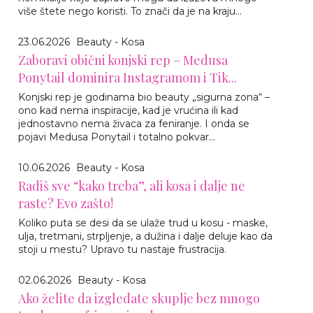
više štete nego koristi. To znači da je na kraju...
23.06.2026
Beauty - Kosa
Zaboravi obični konjski rep – Medusa
Ponytail dominira Instagramom i Tik...
Konjski rep je godinama bio beauty „sigurna zona“ –
ono kad nema inspiracije, kad je vrućina ili kad
jednostavno nema živaca za feniranje. I onda se
pojavi Medusa Ponytail i totalno pokvar...
10.06.2026
Beauty - Kosa
Radiš sve “kako treba”, ali kosa i dalje ne
raste? Evo zašto!
Koliko puta se desi da se ulaže trud u kosu - maske,
ulja, tretmani, strpljenje, a dužina i dalje deluje kao da
stoji u mestu? Upravo tu nastaje frustracija.
02.06.2026
Beauty - Kosa
Ako želite da izgledate skuplje bez mnogo