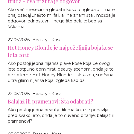
truda - ova frizura je odgovor
Ako već mesecima gledate kosu u ogledalu i imate
onaj osećaj „nešto mi fali, ali ne znam šta“, možda je
odgovor jednostavniji nego što deluje: bob sa
šiškama.
27.05.2026
Beauty - Kosa
Hot Honey Blonde je najpoželjnija boja kose
leta 2026
Ako postoji jedna nijansa plave kose koja će ovog
leta potpuno dominirati beauty scenom, onda je to
bez dileme Hot Honey Blonde - luksuzna, sunčana i
ultra glam nijansa koja izgleda kao da...
22.05.2026
Beauty - Kosa
Balajaž ili pramenovi: Šta odabrati?
Ako postoji jedna beauty dilema koja se ponavlja
pred svako leto, onda je to čuveno pitanje: balajaž ili
pramenovi?