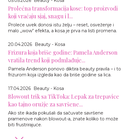
05.05.2026
Beauty - Kosa
Prolećna transformacija kose: top proizvodi
koji vraćaju sjaj, snagu i l...
Proleće uvek donosi istu želju – reset, osveženje i
malo „wow“ efekta, a kosa je prva na listi promena.
20.04.2026
Beauty - Kosa
Frizura koja briše godine: Pamela Anderson
vratila trend koji podmlađuje...
Pamela Anderson ponovo diktira beauty pravila – i to
frizurom koja izgleda kao da briše godine sa lica.
17.04.2026
Beauty - Kosa
Blowout trik sa TikToka: Lepak za trepavice
kao tajno oružje za savršene...
Ako ste ikada pokušali da sačuvate savršene
pramenove nakon blowout-a, znate koliko to može
biti frustrirajuće.