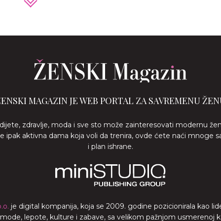
ŽENSKI MAGAZIN JE WEB PORTAL ZA SAVREMENU ŽEN
 dijete, zdravlje, moda i sve sto može zainteresovati modernu že
ste ipak aktivna dama koja voli da trenira, ovde ćete naći mnoge s
i plan ishrane.
.o.
je digital kompanija, koja se 2009. godine pozicionirala kao 
a mode, lepote, kulture i zabave, sa velikom pažnjom usmerenoj ka z