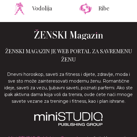
Vodolija
Ribe
ŽENSKI MAGAZIN JE WEB PORTAL ZA SAVREMENU
ŽENU
Dnevni horoskop, saveti za fitness i dijete, zdravlje, moda i
sve sto može zainteresovati modernu ženu. Romantične
ideje, saveti za vezu, ljubavni saveti, poznati parfemi. Ako ste
ipak aktivna dama koja voli da trenira, ovde ćete naći mnoge
savete vezane za treninge i fitness, kao i plan ishrane.