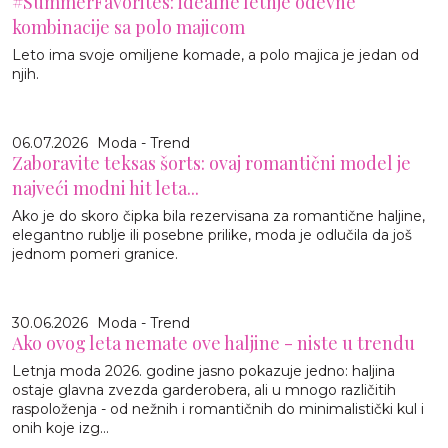
#SummerFavorites: idealne letnje odevne
kombinacije sa polo majicom
Leto ima svoje omiljene komade, a polo majica je jedan od
njih.
06.07.2026
Moda - Trend
Zaboravite teksas šorts: ovaj romantični model je
najveći modni hit leta...
Ako je do skoro čipka bila rezervisana za romantične haljine,
elegantno rublje ili posebne prilike, moda je odlučila da još
jednom pomeri granice.
30.06.2026
Moda - Trend
Ako ovog leta nemate ove haljine - niste u trendu
Letnja moda 2026. godine jasno pokazuje jedno: haljina
ostaje glavna zvezda garderobera, ali u mnogo različitih
raspoloženja - od nežnih i romantičnih do minimalistički kul i
onih koje izg...