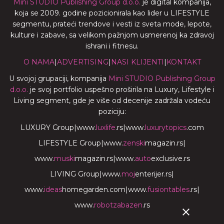
Mini STUDIO Publishing Group d.o.o.
je digital kompanija,
koja se 2009. godine pozicionirala kao lider u LIFESTYLE
segmentu, prateći trendove i vesti iz sveta mode, lepote,
kulture i zabave, sa velikom pažnjom usmerenoj ka zdravoj
ishrani i fitnesu.
O NAMA
|
ADVERTISING
|
NASI KLIJENTI
|
KONTAKT
U svojoj grupaciji, kompanija
Mini STUDIO Publishing Group
d.o.o.
je svoj portfolio uspešno proširila na Luxury, Lifestyle i
Living segment, gde je više od decenije zadržala vodeću
poziciju:
LUXURY Group
|
www.
luxlife
.rs
|
www.
luxurytopics
.com
LIFESTYLE Group
|
www.
zenski
magazin.rs
|
www.
muski
magazin.rs
|
www.
auto
exclusive.rs
LIVING Group
|
www.
moj
enterijer.rs
|
www.
ideas
homegarden.com
|
www.
fusiontables
.rs
|
www.
robotzabazen
.rs