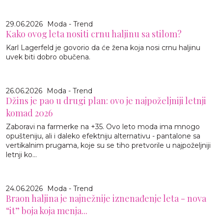
29.06.2026
Moda - Trend
Kako ovog leta nositi crnu haljinu sa stilom?
Karl Lagerfeld je govorio da će žena koja nosi crnu haljinu
uvek biti dobro obučena.
26.06.2026
Moda - Trend
Džins je pao u drugi plan: ovo je najpoželjniji letnji
komad 2026
Zaboravi na farmerke na +35. Ovo leto moda ima mnogo
opušteniju, ali i daleko efektniju alternativu - pantalone sa
vertikalnim prugama, koje su se tiho pretvorile u najpoželjniji
letnji ko...
24.06.2026
Moda - Trend
Braon haljina je najnežnije iznenađenje leta - nova
“it” boja koja menja...