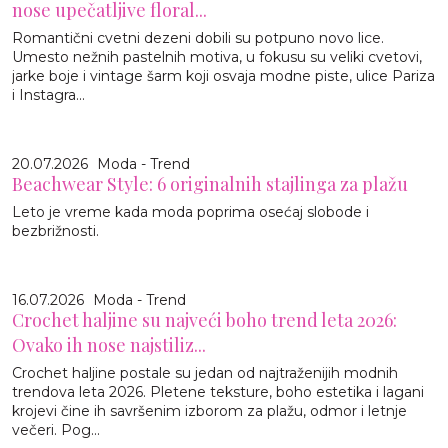
nose upečatljive floral...
Romantični cvetni dezeni dobili su potpuno novo lice.
Umesto nežnih pastelnih motiva, u fokusu su veliki cvetovi,
jarke boje i vintage šarm koji osvaja modne piste, ulice Pariza
i Instagra...
20.07.2026
Moda - Trend
Beachwear Style: 6 originalnih stajlinga za plažu
Leto je vreme kada moda poprima osećaj slobode i
bezbrižnosti.
16.07.2026
Moda - Trend
Crochet haljine su najveći boho trend leta 2026:
Ovako ih nose najstiliz...
Crochet haljine postale su jedan od najtraženijih modnih
trendova leta 2026. Pletene teksture, boho estetika i lagani
krojevi čine ih savršenim izborom za plažu, odmor i letnje
večeri. Pog...