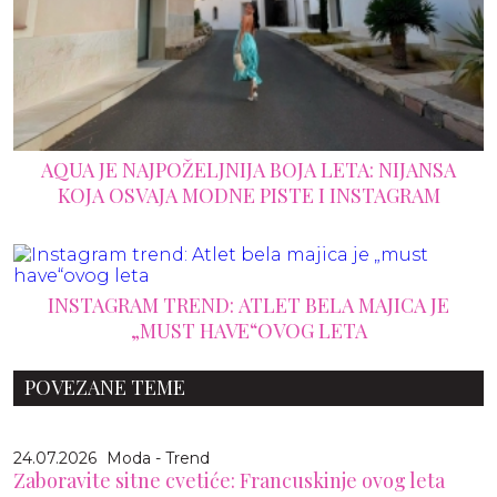
AQUA JE NAJPOŽELJNIJA BOJA LETA: NIJANSA
KOJA OSVAJA MODNE PISTE I INSTAGRAM
INSTAGRAM TREND: ATLET BELA MAJICA JE
„MUST HAVE“OVOG LETA
POVEZANE TEME
24.07.2026
Moda - Trend
Zaboravite sitne cvetiće: Francuskinje ovog leta