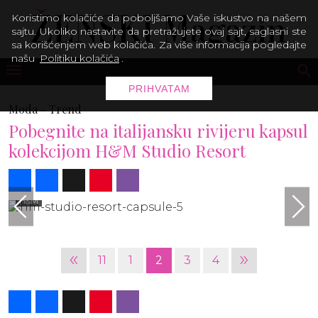
Koristimo kolačiće da poboljšamo Vaše iskustvo na našem
sajtu. Ukoliko nastavite da pretražujete ovaj sajt, saglasni ste
sa korišćenjem web kolačića. Za više informacija pogledajte
našu
Politiku kolačića
.
PRIHVATAM
Moda -
Trend
Pobegnite na italijansku rivijeru kapsul
kolekcijom H&M Studio Resort
Share
Facebook
X
Pinterest
Viber
H&M
«
»
11
1
2
3
4
Share
Facebook
X
Pinterest
Viber