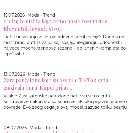
15.07.2026
Moda - Trend
6 letnjih autfita koje ćemo nositi tokom jula:
Elegantni, lagani i stvor...
Tražite inspiraciju za letnje odevne kombinacije? Donosimo
šest trendi outfita za jul koji spajaju eleganciju, udobnost i
najveće modne trendove sezone – od lanenih kompleta do
lepršavih h...
13.07.2026
Moda - Trend
Zara pantalone koje su osvojile TikTok sada
izazivaju buru: Kupci prijav...
Viralne Zara satenske pantalone našle su se u centru
kontroverze nakon što su korisnice TikToka prijavile padove i
povrede. Evo zbog čega je ovaj model izazvao toliku pažnju.
08.07.2026
Moda - Trend