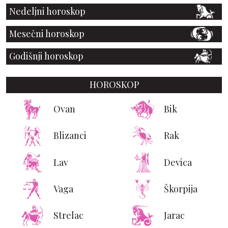
Nedeljni horoskop
Mesečni horoskop
Godišnji horoskop
HOROSKOP
Ovan
Bik
Blizanci
Rak
Lav
Devica
Vaga
Škorpija
Strelac
Jarac