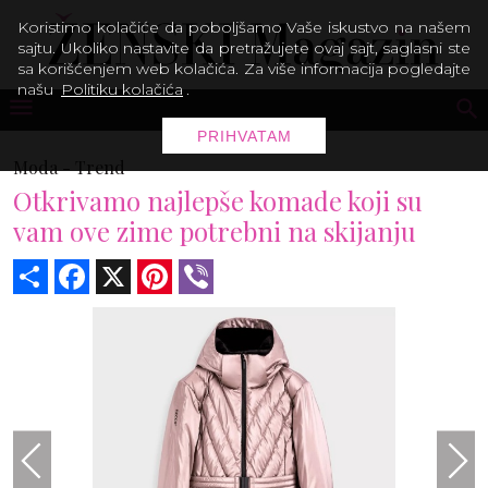
Koristimo kolačiće da poboljšamo Vaše iskustvo na našem
sajtu. Ukoliko nastavite da pretražujete ovaj sajt, saglasni ste
sa korišćenjem web kolačića. Za više informacija pogledajte
našu
Politiku kolačića
.
PRIHVATAM
Moda -
Trend
Otkrivamo najlepše komade koji su
vam ove zime potrebni na skijanju
Share
Facebook
X
Pinterest
Viber