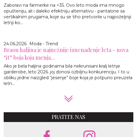
Zaboravi na farmerke na +35. Ovo leto moda ima mnogo
opušteniju, ali i daleko efektniju alternativu - pantalone sa
vertikalnim prugama, koje su se tiho pretvorile u najpoželjniji
letnji ko...
24.06.2026
Moda - Trend
Braon haljina je najnežnije iznenađenje leta - nova
“it” boja koja menja...
Ako je bela haljina godinama bila nekrunisani kralj letnje
garderobe, leto 2026. joj donosi ozbiljnu konkurenciju. I to u
obliku jedne naizgled “jesenje” boje koja je potpuno preuzela
letn...
PRATITE NAS