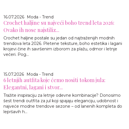
16.07.2026
Moda - Trend
Crochet haljine su najveći boho trend leta 2026:
Ovako ih nose najstiliz...
Crochet haljine postale su jedan od najtraženijih modnih
trendova leta 2026. Pletene teksture, boho estetika i lagani
krojevi čine ih savršenim izborom za plažu, odmor i letnje
večeri. Pog...
15.07.2026
Moda - Trend
6 letnjih autfita koje ćemo nositi tokom jula:
Elegantni, lagani i stvor...
Tražite inspiraciju za letnje odevne kombinacije? Donosimo
šest trendi outfita za jul koji spajaju eleganciju, udobnost i
najveće modne trendove sezone – od lanenih kompleta do
lepršavih h...