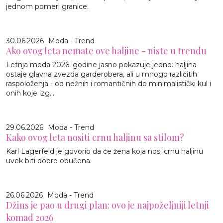
jednom pomeri granice.
30.06.2026
Moda - Trend
Ako ovog leta nemate ove haljine - niste u trendu
Letnja moda 2026. godine jasno pokazuje jedno: haljina
ostaje glavna zvezda garderobera, ali u mnogo različitih
raspoloženja - od nežnih i romantičnih do minimalistički kul i
onih koje izg...
29.06.2026
Moda - Trend
Kako ovog leta nositi crnu haljinu sa stilom?
Karl Lagerfeld je govorio da će žena koja nosi crnu haljinu
uvek biti dobro obučena.
26.06.2026
Moda - Trend
Džins je pao u drugi plan: ovo je najpoželjniji letnji
komad 2026