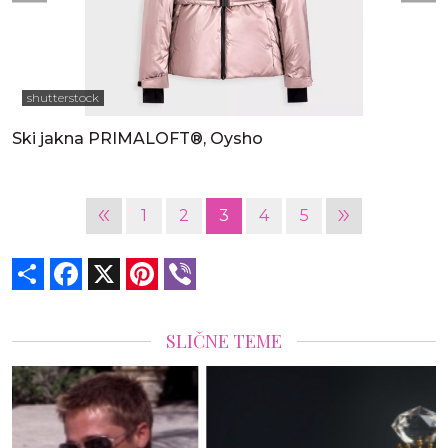
shutterstock
Ski jakna PRIMALOFT®, Oysho
«
»
1
2
3
4
5
Share
Facebook
X
Pinterest
Viber
SLIČNE TEME