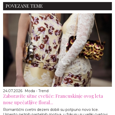
POVEZANE TEME
24.07.2026
Moda - Trend
Zaboravite sitne cvetiće: Francuskinje ovog leta
nose upečatljive floral...
Romantični cvetni dezeni dobili su potpuno novo lice.
Umesto nežnih pastelnih motiva, u fokusu su veliki cvetovi,