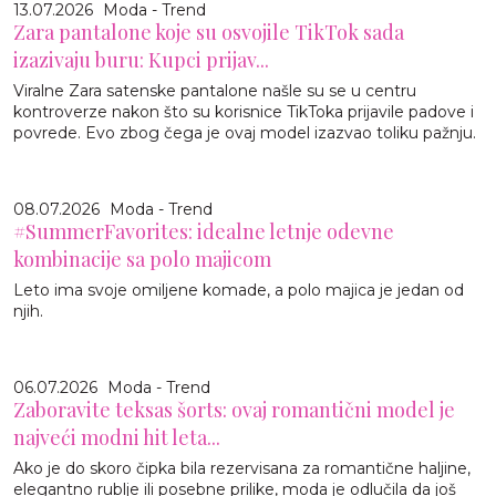
13.07.2026
Moda - Trend
Zara pantalone koje su osvojile TikTok sada
izazivaju buru: Kupci prijav...
Viralne Zara satenske pantalone našle su se u centru
kontroverze nakon što su korisnice TikToka prijavile padove i
povrede. Evo zbog čega je ovaj model izazvao toliku pažnju.
08.07.2026
Moda - Trend
#SummerFavorites: idealne letnje odevne
kombinacije sa polo majicom
Leto ima svoje omiljene komade, a polo majica je jedan od
njih.
06.07.2026
Moda - Trend
Zaboravite teksas šorts: ovaj romantični model je
najveći modni hit leta...
Ako je do skoro čipka bila rezervisana za romantične haljine,
elegantno rublje ili posebne prilike, moda je odlučila da još