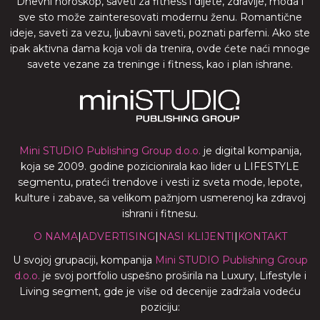
Dnevni horoskop, saveti za fitness i dijete, zdravlje, moda i
sve sto može zainteresovati modernu ženu. Romantične
ideje, saveti za vezu, ljubavni saveti, poznati parfemi. Ako ste
ipak aktivna dama koja voli da trenira, ovde ćete naći mnoge
savete vezane za treninge i fitness, kao i plan ishrane.
Mini STUDIO Publishing Group d.o.o.
je digital kompanija,
koja se 2009. godine pozicionirala kao lider u LIFESTYLE
segmentu, prateći trendove i vesti iz sveta mode, lepote,
kulture i zabave, sa velikom pažnjom usmerenoj ka zdravoj
ishrani i fitnesu.
O NAMA
|
ADVERTISING
|
NASI KLIJENTI
|
KONTAKT
U svojoj grupaciji, kompanija
Mini STUDIO Publishing Group
d.o.o.
je svoj portfolio uspešno proširila na Luxury, Lifestyle i
Living segment, gde je više od decenije zadržala vodeću
poziciju: