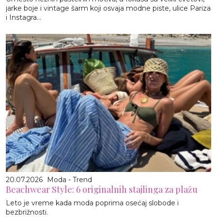
jarke boje i vintage šarm koji osvaja modne piste, ulice Pariza
i Instagra...
20.07.2026
Moda - Trend
Beachwear Style: 6 originalnih stajlinga za plažu
Leto je vreme kada moda poprima osećaj slobode i
bezbrižnosti.