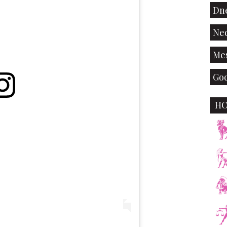
Dne
Ned
Mes
God
H