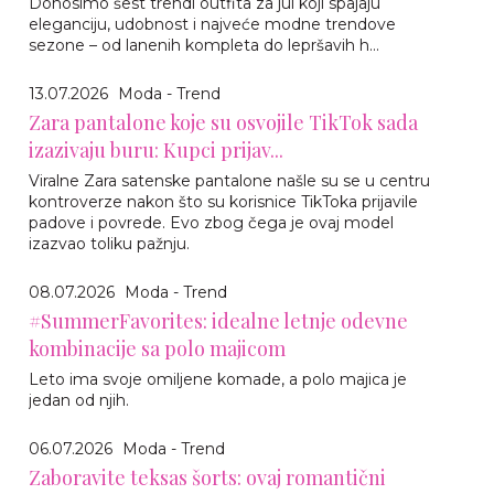
Donosimo šest trendi outfita za jul koji spajaju
eleganciju, udobnost i najveće modne trendove
sezone – od lanenih kompleta do lepršavih h...
13.07.2026
Moda - Trend
Zara pantalone koje su osvojile TikTok sada
izazivaju buru: Kupci prijav...
Viralne Zara satenske pantalone našle su se u centru
kontroverze nakon što su korisnice TikToka prijavile
padove i povrede. Evo zbog čega je ovaj model
izazvao toliku pažnju.
08.07.2026
Moda - Trend
#SummerFavorites: idealne letnje odevne
kombinacije sa polo majicom
Leto ima svoje omiljene komade, a polo majica je
jedan od njih.
06.07.2026
Moda - Trend
Zaboravite teksas šorts: ovaj romantični