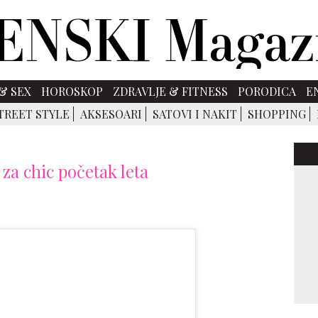
& SEX
HOROSKOP
ZDRAVLJE & FITNESS
PORODICA
E
TREET STYLE
AKSESOARI
SATOVI I NAKIT
SHOPPING
 za chic početak leta