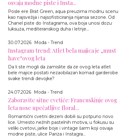
osvaja modne piste i Insta...
Posle ere Brat Green, aqua preuzima modnu scenu
kao najsvežija i najsofisticiranija nijansa sezone. Od
Chanel piste do Instagrama, ova boja unosi dozu
luksuza, mediteranskog duha i letnje...
30.07.2026
Moda - Trend
Instagram trend: Atlet bela majica je „must
have“ovog leta
Da li ste mogli da zamislite da će ovog leta atlet
bele majice postati nezaobilazan komad garderobe
svake trendi devojke?
24.07.2026
Moda - Trend
Zaboravite sitne cvetiće: Francuskinje ovog
leta nose upečatljive floral...
Romantični cvetni dezeni dobili su potpuno novo
lice. Umesto nežnih pastelnih motiva, u fokusu su
veliki cvetovi, jarke boje i vintage šarm koji osvaja
modne piste, ulice Pariza i Instagra...