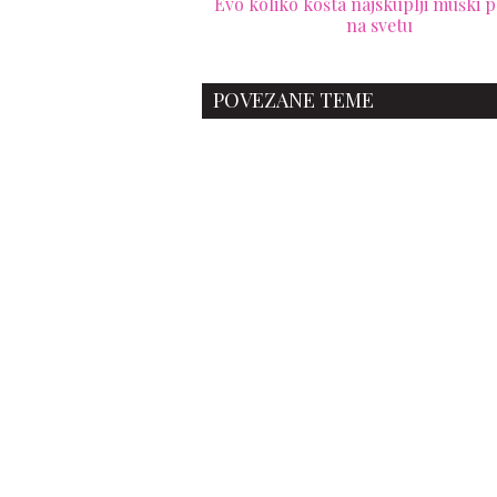
Evo koliko košta najskuplji muški 
na svetu
POVEZANE TEME