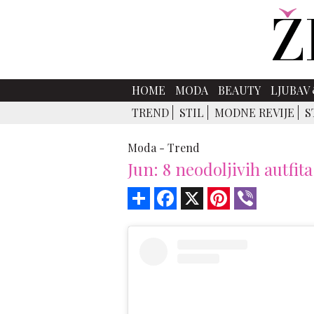
HOME
MODA
BEAUTY
LJUBAV 
TREND
STIL
MODNE REVIJE
S
Moda -
Trend
Jun: 8 neodoljivih autfita
Share
Facebook
X
Pinterest
Viber