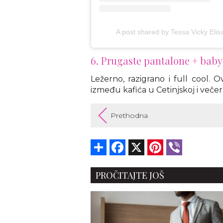
A post shared by Tessa Vicky Eli
6. Prugaste pantalone + baby
Ležerno, razigrano i full cool.
između kafića u Cetinjskoj i večer
Prethodna
Share
Facebook
X
Pinterest
Viber
PROČITAJTE JOŠ