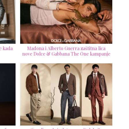
e kada
Madona i Alberto Guerra zaštitna lica
nove Dolce & Gabbana The One kampanje