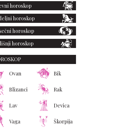
vni horoskop
eljni horoskop
ečni horoskop
išnji horoskop
OROSKOP
Ovan
Bik
Blizanci
Rak
Lav
Devica
Vaga
Škorpija