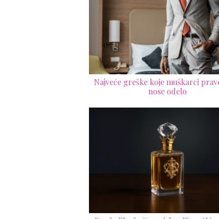
Najveće greške koje muškarci prav
nose odelo