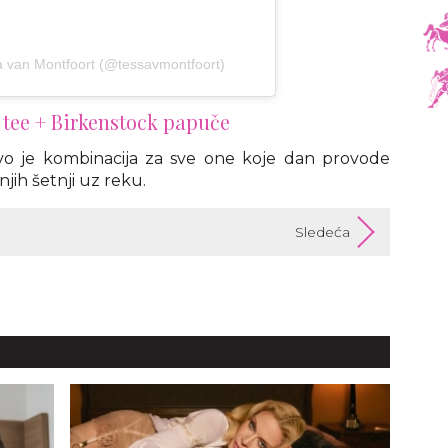
sa van Montfoort (@tessavmontfoort)
 tee + Birkenstock papuče
 Ovo je kombinacija za sve one koje dan provode
njih šetnji uz reku.
Sledeća