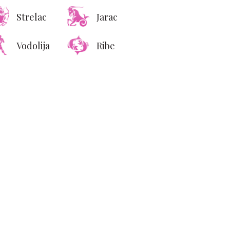
Strelac
Jarac
Vodolija
Ribe