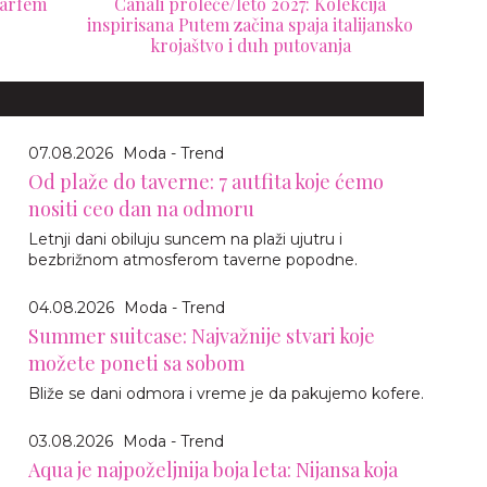
parfem
Canali proleće/leto 2027: Kolekcija
inspirisana Putem začina spaja italijansko
krojaštvo i duh putovanja
07.08.2026
Moda - Trend
Od plaže do taverne: 7 autfita koje ćemo
nositi ceo dan na odmoru
Letnji dani obiluju suncem na plaži ujutru i
bezbrižnom atmosferom taverne popodne.
04.08.2026
Moda - Trend
Summer suitcase: Najvažnije stvari koje
možete poneti sa sobom
Bliže se dani odmora i vreme je da pakujemo kofere.
03.08.2026
Moda - Trend
Aqua je najpoželjnija boja leta: Nijansa koja