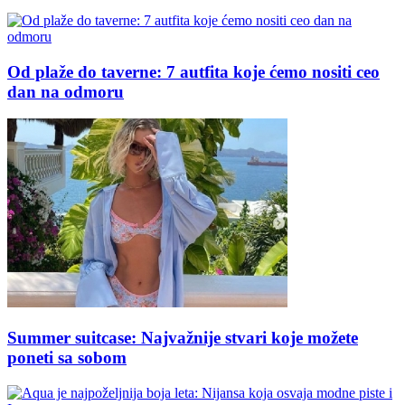
Od plaže do taverne: 7 autfita koje ćemo nositi ceo
dan na odmoru
Summer suitcase: Najvažnije stvari koje možete
poneti sa sobom