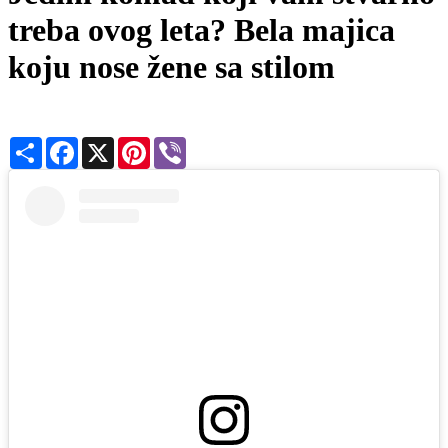
treba ovog leta? Bela majica
koju nose žene sa stilom
Share
Facebook
X
Pinterest
Viber