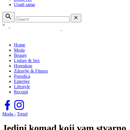
Uradi sama
×
Home
Moda
Beauty
Ljubav & Sex
Horoskop
Zdravlje & Fitness
Porodica
Enterijer
Lifestyle
Recepti
Moda -
Trend
Jedini komad koji vam stvarno