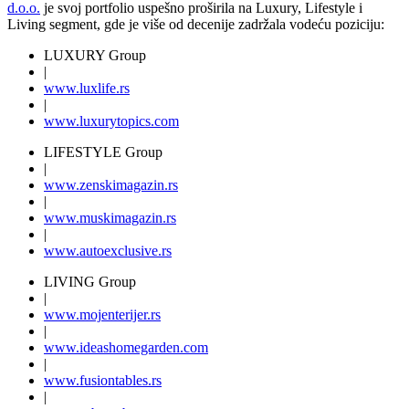
d.o.o.
je svoj portfolio uspešno proširila na Luxury, Lifestyle i
Living segment, gde je više od decenije zadržala vodeću poziciju:
LUXURY Group
|
www.
luxlife
.rs
|
www.
luxurytopics
.com
LIFESTYLE Group
|
www.
zenski
magazin.rs
|
www.
muski
magazin.rs
|
www.
auto
exclusive.rs
LIVING Group
|
www.
moj
enterijer.rs
|
www.
ideas
homegarden.com
|
www.
fusiontables
.rs
|