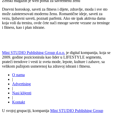
Ženski magazin je web portal za savremenu ženu
Dnevni horoskop, saveti za fitness i dijete, zdravlje, moda i sve sto
može zainteresovati modernu ženu. Romantične ideje, saveti za
vezu, ljubavni saveti, poznati parfemi. Ako ste ipak aktivna dama
koja voli da trenira, ovde ćete naći mnoge savete vezane za treninge
i fitness, kao i plan ishrane.
Mini STUDIO Publishing Group d.o.o.
je digital kompanija, koja se
2009. godine pozicionirala kao lider u LIFESTYLE segmentu,
prateći trendove i vesti iz sveta mode, lepote, kulture i zabave, sa
velikom pažnjom usmerenoj ka zdravoj ishrani i fitnesu.
O nama
|
Advertising
|
Nasi klijenti
|
Kontakt
U svojoj grupaciji, kompanija
Mini STUDIO Publishing Group