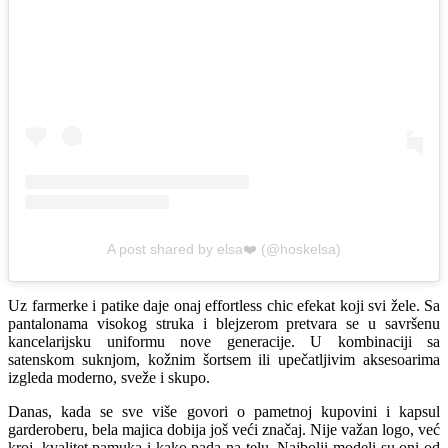
A post shared by elsa❤️ (@hoskelsa)
Uz farmerke i patike daje onaj effortless chic efekat koji svi žele. Sa
pantalonama visokog struka i blejzerom pretvara se u savršenu
kancelarijsku uniformu nove generacije. U kombinaciji sa
satenskom suknjom, kožnim šortsem ili upečatljivim aksesoarima
izgleda moderno, sveže i skupo.
Danas, kada se sve više govori o pametnoj kupovini i kapsul
garderoberu, bela majica dobija još veći značaj. Nije važan logo, već
kroj, kvalitet pamuka i kako pada na telu. Najbolji modeli su oni od