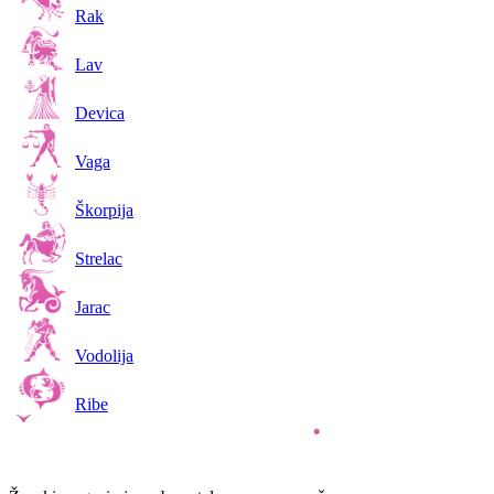
Rak
Lav
Devica
Vaga
Škorpija
Strelac
Jarac
Vodolija
Ribe