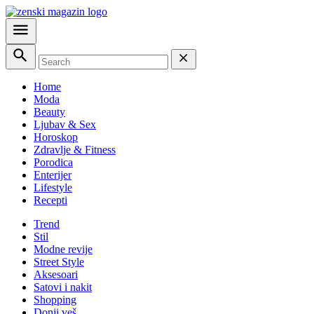
Home
Moda
Beauty
Ljubav & Sex
Horoskop
Zdravlje & Fitness
Porodica
Enterijer
Lifestyle
Recepti
Trend
Stil
Modne revije
Street Style
Aksesoari
Satovi i nakit
Shopping
Donji veš