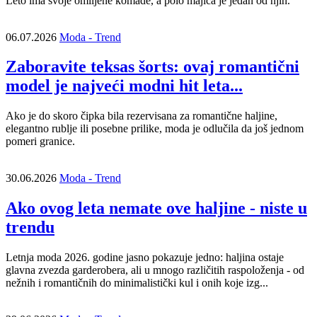
Leto ima svoje omiljene komade, a polo majica je jedan od njih.
06.07.2026
Moda - Trend
Zaboravite teksas šorts: ovaj romantični
model je najveći modni hit leta...
Ako je do skoro čipka bila rezervisana za romantične haljine,
elegantno rublje ili posebne prilike, moda je odlučila da još jednom
pomeri granice.
30.06.2026
Moda - Trend
Ako ovog leta nemate ove haljine - niste u
trendu
Letnja moda 2026. godine jasno pokazuje jedno: haljina ostaje
glavna zvezda garderobera, ali u mnogo različitih raspoloženja - od
nežnih i romantičnih do minimalistički kul i onih koje izg...