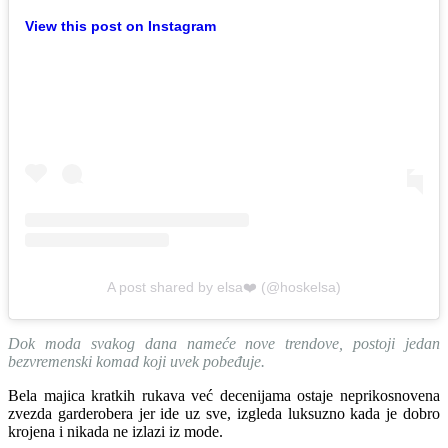
View this post on Instagram
A post shared by elsa❤️ (@hoskelsa)
Dok moda svakog dana nameće nove trendove, postoji jedan
bezvremenski komad koji uvek pobeđuje.
Bela majica kratkih rukava već decenijama ostaje neprikosnovena
zvezda garderobera jer ide uz sve, izgleda luksuzno kada je dobro
krojena i nikada ne izlazi iz mode.