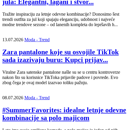
jula: Elegantni, lagani i stvor...
Tražite inspiraciju za letnje odevne kombinacije? Donosimo šest
trendi outfita za jul koji spajaju eleganciju, udobnost i najveće
modne trendove sezone – od lanenih kompleta do lepršavih h...
13.07.2026
Moda - Trend
Zara pantalone koje su osvojile TikTok
sada izazivaju buru: Kupci prijav...
Viralne Zara satenske pantalone našle su se u centru kontroverze
nakon što su korisnice TikToka prijavile padove i povrede. Evo
zbog čega je ovaj model izazvao toliku pažnju.
08.07.2026
Moda - Trend
#SummerFavorites: idealne letnje odevne
kombinacije sa polo majicom