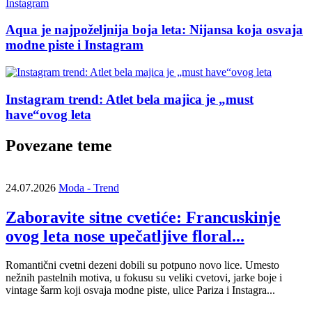
Aqua je najpoželjnija boja leta: Nijansa koja osvaja
modne piste i Instagram
Instagram trend: Atlet bela majica je „must
have“ovog leta
Povezane teme
24.07.2026
Moda - Trend
Zaboravite sitne cvetiće: Francuskinje
ovog leta nose upečatljive floral...
Romantični cvetni dezeni dobili su potpuno novo lice. Umesto
nežnih pastelnih motiva, u fokusu su veliki cvetovi, jarke boje i
vintage šarm koji osvaja modne piste, ulice Pariza i Instagra...