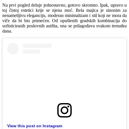
Na prvi pogled deluje jednostavno, gotovo skromno. Ipak, upravo u
toj čistoj estetici krije se njena moć. Bela majica je sinonim za
nenametljivu eleganciju, moderan minimalizam i stil koji ne mora da
viče da bi bio primećen. Od opuštenih gradskih kombinacija do
sofisticiranih poslovnih autfita, ona se prilagođava svakom trenutku
dana.
View this post on Instagram