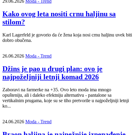
29.06.2026
Moda - Trend
Kako ovog leta nositi crnu haljinu sa
stilom?
Karl Lagerfeld je govorio da će žena koja nosi crnu haljinu uvek biti
dobro obučena.
26.06.2026
Moda - Trend
Džins je pao u drugi plan: ovo je
najpoželjniji letnji komad 2026
Zaboravi na farmerke na +35. Ovo leto moda ima mnogo
opušteniju, ali i daleko efektniju alternativu - pantalone sa
vertikalnim prugama, koje su se tiho pretvorile u najpoželjniji letnji
ko...
24.06.2026
Moda - Trend
Braon haljina je najnežnije iznenađenje